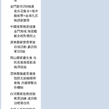
道
金門新市256揭幕
老兵召集令×海洋
藝術季×金湖九宮
格譜新樂章
中國海警兩度侵擾
金門海域 海巡艦
艇全程對應拒止
屏東榮家懷舊軍旅
自強活動 參訪陸
軍333旅
岡山榮家慶生會 住
民長輩壽星歡喜
袍澤祝福
雲林榮服處受邀後
指部主副秘聯席
會報 共建聯繫合
作機制
白河榮家急救技能
教育訓練 成功救
治哽塞住民