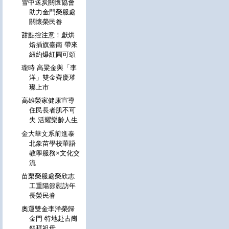
雪中送炭關懷協會
助力金門榮服處
關懷榮民眷
甜點控注意！獻烘
焙插旗臺南 帶來
紐約爆紅圓可頌
瓏時 高粱金與「李
洋」雙金齊慶璀
璨上市
高雄榮家健康宣導
住民長者肌不可
失 活耀樂齡人生
金大華文系前進泰
北象苗學校華語
教學服務×文化交
流
苗栗榮服處榮欣志
工重陽節慰訪年
長榮民眷
奧運雙金李洋榮歸
金門 特地赴古崗
祭拜祖母