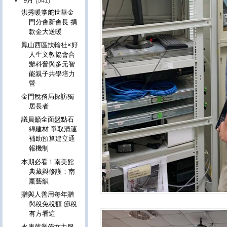
▼
9月
(541)
洪秀暖掌舵世華金
門分會新會長 捐
款金大送暖
鳳山西區扶輪社×好
人生文教協會合
辦科普與多元智
能親子共學培力
營
金門稅務局探訪獨
居長者
議員籲全面盤點石
綿建材 爭取清運
補助預算建立通
報機制
本期必看！南美館
典藏與修護：南
薰藝韻
贈與人善用每年贈
與稅免稅額 節稅
有方看這
永康就業佈女力服