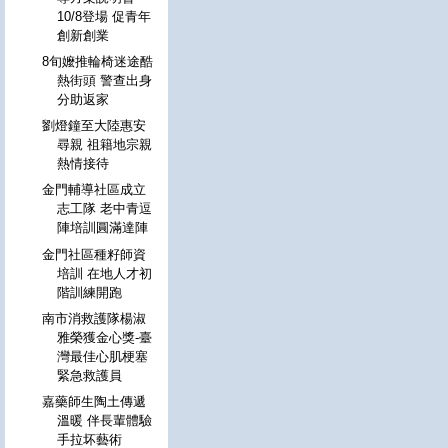
10/8登場 促青年
創新創業
8旬嬤推輪椅迷途酷
熱街頭 警查出身
分助返家
劉燈鐘至大陸惠安
尋親 祖籍地宗親
熱情接待
金門輔導社區成立
志工隊 老中青逗
陣培訓圓滿達陣
金門社區種籽師資
培訓 在地人才初
階訓練開跑
南市消救護隊楊淑
雅榮獲金心獎-臺
灣最佳心肌梗塞
緊急救護員
嘉藥師生陶土傳遞
溫暖 伴長輩體驗
手拉坏藝術