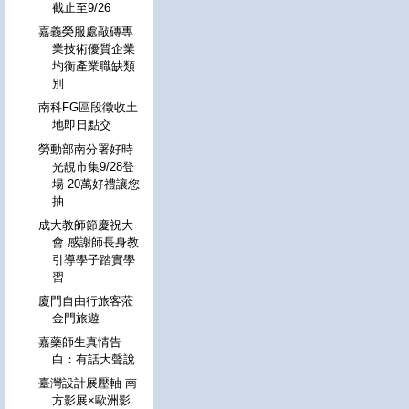
截止至9/26
嘉義榮服處敲磚專
業技術優質企業
均衡產業職缺類
別
南科FG區段徵收土
地即日點交
勞動部南分署好時
光靚市集9/28登
場 20萬好禮讓您
抽
成大教師節慶祝大
會 感謝師長身教
引導學子踏實學
習
廈門自由行旅客蒞
金門旅遊
嘉藥師生真情告
白：有話大聲說
臺灣設計展壓軸 南
方影展×歐洲影