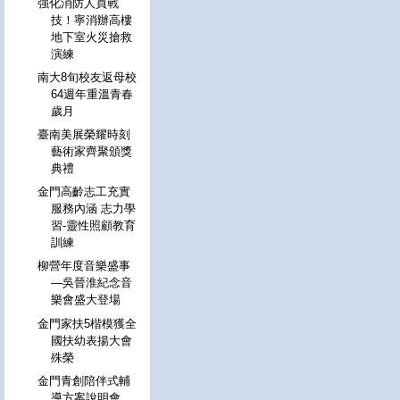
強化消防人員戰
技！寧消辦高樓
地下室火災搶救
演練
南大8旬校友返母校
64週年重溫青春
歲月
臺南美展榮耀時刻
藝術家齊聚頒獎
典禮
金門高齡志工充實
服務內涵 志力學
習-靈性照顧教育
訓練
柳營年度音樂盛事
—吳晉淮紀念音
樂會盛大登場
金門家扶5楷模獲全
國扶幼表揚大會
殊榮
金門青創陪伴式輔
導方案說明會