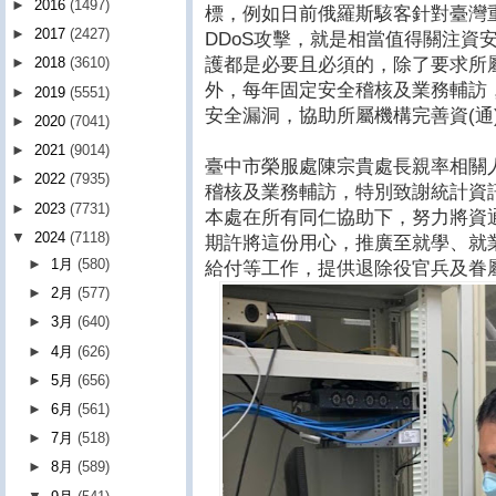
►
2016
(1497)
標，例如日前俄羅斯駭客針對臺灣
►
2017
(2427)
DDoS攻擊，就是相當值得關注資
護都是必要且必須的，除了要求所
►
2018
(3610)
外，每年固定安全稽核及業務輔訪
►
2019
(5551)
安全漏洞，協助所屬機構完善資(通
►
2020
(7041)
►
2021
(9014)
臺中市榮服處陳宗貴處長親率相關人
►
2022
(7935)
稽核及業務輔訪，特別致謝統計資
►
2023
(7731)
本處在所有同仁協助下，努力將資
▼
2024
(7118)
期許將這份用心，推廣至就學、就
►
1月
(580)
給付等工作，提供退除役官兵及眷
►
2月
(577)
►
3月
(640)
►
4月
(626)
►
5月
(656)
►
6月
(561)
►
7月
(518)
►
8月
(589)