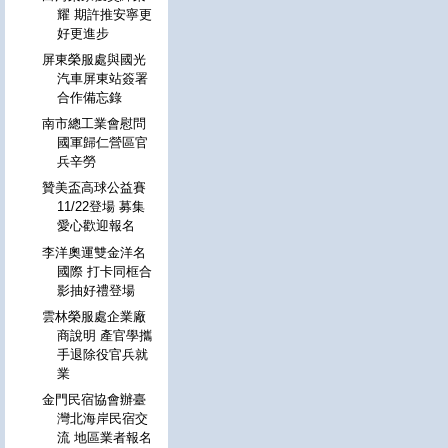
耀 期許推安寧更
好更進步
屏東榮服處與國光
汽車屏東站簽署
合作備忘錄
南市總工業會慰問
國軍歸仁營區官
兵辛勞
贊美盃高球公益賽
11/22登場 募集
愛心歡迎報名
李洋奧運雙金洋名
國際 打卡同框合
影抽好禮登場
雲林榮服處企業廠
商說明 產官學攜
手退除役官兵就
業
金門民宿協會辦臺
灣北海岸民宿交
流 地區業者報名