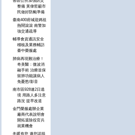
各區公所加強防災
整備 黃偉哲籲市
民做好防颱準備
臺南400府城迎媽祖
熱鬧滾滾 南警加
強交通疏導
輔導會資通訊安全
稽核及業務輔訪
臺中榮服處
肺病再現難治療！
奇美醫：微波消
融手術 治療並保
留肺功能讓病人
免憂愁/影音
南市區928連2日遶
境 用路人多注意
路況 提早改道
金門榮服處辦企業
廠商代表說明會
開拓退除役官兵
就業機會
冬暖有您 邀您認捐