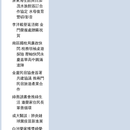
屏東海生館與日加
茂水族館簽訂合
作協定 水母復育
豐碩/影音
李洋載譽返浯鄉 金
門榮服處贈匾祝
賀
南區國稅局廉政快
閃.稅務領袖桌遊
探險 壓軸快閃永
慶嘉華高中圓滿
達陣
金廈民宿協會簽署
共建協議 推兩門
民宿旅遊產業合
作
綠善讀書會推綠生
活 邀榮家住民長
輩善循環
成大醫談：肺炎鏈
球菌疫苗新進展
白河榮家獲獎締榮