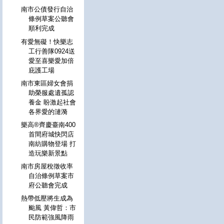
南市公債發行自治
條例草案公聽會
順利完成
有愛無礙！快樂志
工行善隊0924送
愛至喜樂愛加倍
庇護工場
南市東區婦女會捐
助榮服處遺孤認
養金 盼激起社會
各界愛的漣漪
樂高®齊慶臺南400
首間府城快閃店
南紡購物登場 打
造玩樂新景點
南市房屋稅徵收率
自治條例草案市
府公聽會完成
熱帶低壓將生成為
颱風 黃偉哲：市
民防範強風降雨