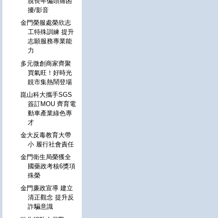
脫長年偏頭痛困
擾/影音
金門榮服處榮欣志
工特殊訓練 提升
志願服務專業能
力
多元微創商家齊聚
買氣旺！好時光
靚市集熱鬧登場
崑山科大攜手SGS
簽訂MOU 齊育電
動車產業綠色專
才
金大反毒教育大帶
小 履行社會責任
金門衛生局榮獲全
國藥政考核6獎項
殊榮
金門廉政宣導 建立
清正觀念 提升反
詐騙意識