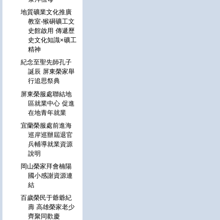
地質礦業文化推廣
教室-猴硐礦工文
史館啟用 傳遞歷
史文化知識×礦工
精神
紀念至聖先師孔子
誕辰 屏東榮家舉
行追思祭典
屏東榮服處聯結地
區就業中心 促進
在地青年就業
宜蘭榮服處前進海
巡岸巡辦屆退官
兵輔導就業資源
說明
岡山榮家拜會楠陽
國小感謝資源連
結
百歲榮民于爺爺紀
壽 高雄榮家老少
齊聚同歡慶