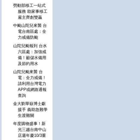
勞動部移工一站式
服務 助家事移工
雇主齊創雙贏
中颱山陀兒來襲 台
電台南區處：全
力戒備防颱
山陀兒颱報到 台水
六區處：加強戒
備！籲儲水備用
及節約用水
山陀兒颱來襲 台
電：全力戒備！
請利用台灣電力
APP或網路通報
查詢
金大劉華嶽博士獻
援手 義助急難學
生渡難關
年度購物盛事！新
光三越台南中山
店週年慶10/3重