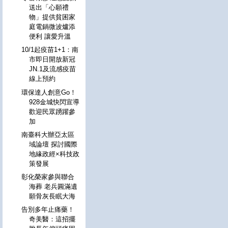
送出「心願禮
物」提供貧困家
庭電鍋微波爐添
便利 讓愛升溫
10/1起疫苗1+1：南
市即日開放新冠
JN.1及流感疫苗
線上預約
環保達人創意Go！
928金城快閃宣導
歡迎民眾踴躍參
加
南臺科大辦亞太區
域論壇 探討國際
地緣政經×科技政
策發展
彰化榮家參與聯合
海葬 老兵圓滿遺
願骨灰長眠大海
告別多年止痛藥！
奇美醫：這招擺