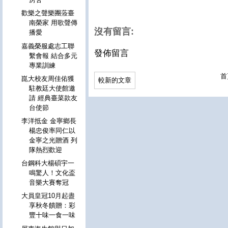
歡樂之聲樂團蒞臺
南榮家 用歌聲傳
沒有留言:
播愛
嘉義榮服處志工聯
發佈留言
繫會報 結合多元
專業訓練
首
崑大校友周佳佑獲
較新的文章
駐教廷大使館邀
請 經典臺菜款友
台使節
李洋抵金 金寧鄉長
楊忠俊率同仁以
金寧之光贈酒 列
隊熱烈歡迎
台鋼科大楊碩宇一
鳴驚人！文化盃
音樂大賽奪冠
大員皇冠10月起盡
享秋冬饋贈：彩
豐十味一食一味