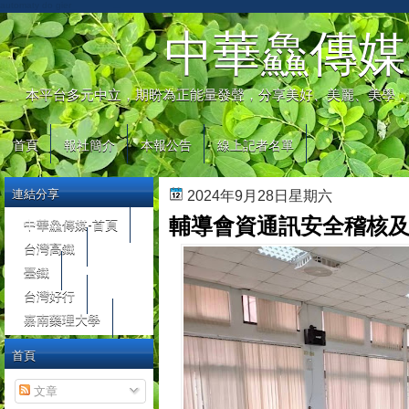
automaty do gier
中華鱻傳媒
本平台多元中立，期盼為正能量發聲，分享美好、美麗、美學，
首頁
報社簡介
本報公告
線上記者名單
連結分享
2024年9月28日星期六
輔導會資通訊安全稽核
中華鱻傳媒-首頁
台灣高鐵
臺鐵
台灣好行
嘉南藥理大學
首頁
文章