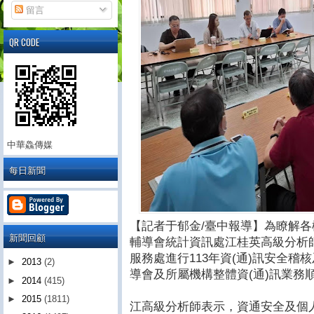
留言
QR CODE
中華鱻傳媒
每日新聞
【記者于郁金/臺中報導】為瞭解
新聞回顧
輔導會統計資訊處江桂英高級分析師
服務處進行113年資(通)訊安全
►
2013
(2)
導會及所屬機構整體資(通)訊業務
►
2014
(415)
►
2015
(1811)
江高級分析師表示，資通安全及個