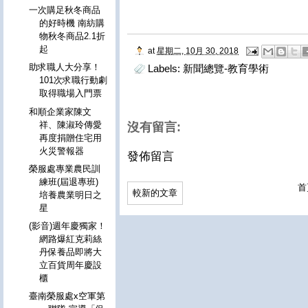
一次購足秋冬商品
的好時機 南紡購
物秋冬商品2.1折
起
at
星期二, 10月 30, 2018
助求職人大分享！
Labels:
新聞總覽-教育學術
101次求職行動劇
取得職場入門票
和順企業家陳文
祥、陳淑玲傳愛
沒有留言:
再度捐贈住宅用
火災警報器
發佈留言
榮服處專業農民訓
練班(屆退專班)
首
較新的文章
培養農業明日之
星
(影音)週年慶獨家！
網路爆紅克莉絲
丹保養品即將大
立百貨周年慶設
櫃
臺南榮服處x空軍第