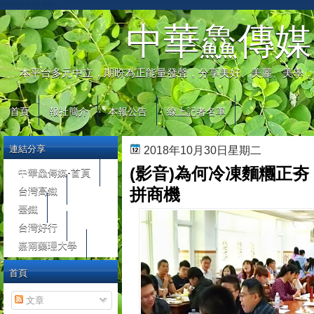
automaty do gier
中華鱻傳媒
本平台多元中立，期盼為正能量發聲，分享美好、美麗、美學，
首頁
報社簡介
本報公告
線上記者名單
連結分享
2018年10月30日星期二
(影音)為何冷凍麵糰正
中華鱻傳媒-首頁
台灣高鐵
拼商機
臺鐵
台灣好行
嘉南藥理大學
首頁
文章