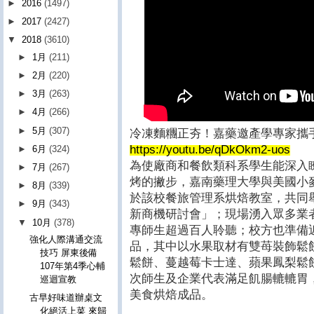
►
2016
(1497)
►
2017
(2427)
▼
2018
(3610)
►
1月
(211)
►
2月
(220)
►
3月
(263)
►
4月
(266)
►
5月
(307)
冷凍麵糰正夯！嘉藥邀產學專家攜
https://youtu.be/qDkOkm2-uos
►
6月
(324)
為使廠商和餐飲類科系學生能深入
►
7月
(267)
烤的撇步，嘉南藥理大學與美國小麥
►
8月
(339)
於該校餐旅管理系烘焙教室，共同舉
►
9月
(343)
新商機研討會」；現場湧入眾多業
▼
10月
(378)
專師生超過百人聆聽；校方也準備
強化人際溝通交流
品，其中以水果取材有雙苺裝飾鬆
技巧 屏東後備
鬆餅、蔓越莓卡士達、蘋果鳳梨鬆
107年第4季心輔
次師生及企業代表滿足飢腸轆轆胃
巡迴宣教
美食烘焙成品。
古早好味道辦桌文
化絕活上菜 來歸