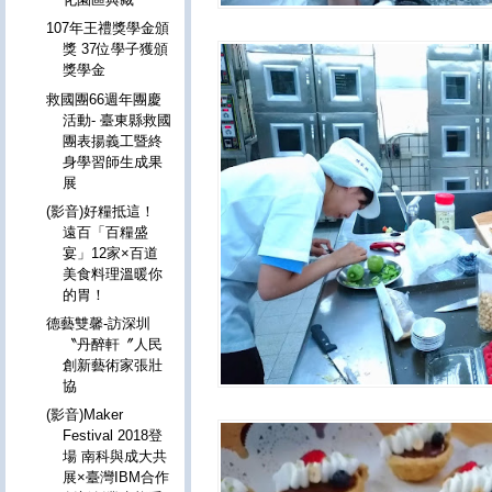
107年王禮獎學金頒
獎 37位學子獲頒
獎學金
救國團66週年團慶
活動- 臺東縣救國
團表揚義工暨終
身學習師生成果
展
(影音)好糧抵這！
遠百「百糧盛
宴」12家×百道
美食料理溫暖你
的胃！
德藝雙馨-訪深圳
〝丹醉軒〞人民
創新藝術家張壯
協
(影音)Maker
Festival 2018登
場 南科與成大共
展×臺灣IBM合作