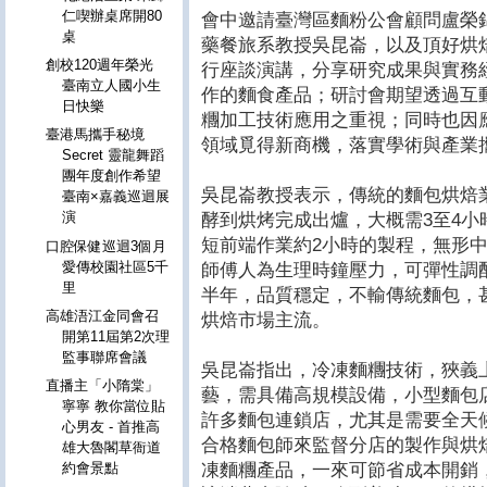
仁喫辦桌席開80
會中邀請臺灣區麵粉公會顧問盧榮
桌
藥餐旅系教授吳昆崙，以及頂好烘
創校120週年榮光
行座談演講，分享研究成果與實務
臺南立人國小生
作的麵食產品；研討會期望透過互
日快樂
糰加工技術應用之重視；同時也因
臺港馬攜手秘境
領域覓得新商機，落實學術與產業
Secret 靈龍舞蹈
團年度創作希望
吳昆崙教授表示，傳統的麵包烘焙
臺南×嘉義巡迴展
演
酵到烘烤完成出爐，大概需3至4
短前端作業約2小時的製程，無形
口腔保健巡迴3個月
愛傳校園社區5千
師傅人為生理時鐘壓力，可彈性調
里
半年，品質穩定，不輸傳統麵包，
高雄浯江金同會召
烘焙市場主流。
開第11屆第2次理
監事聯席會議
吳昆崙指出，冷凍麵糰技術，狹義
直播主「小隋棠」
藝，需具備高規模設備，小型麵包
寧寧 教你當位貼
許多麵包連鎖店，尤其是需要全天
心男友 - 首推高
合格麵包師來監督分店的製作與烘
雄大魯閣草衙道
凍麵糰產品，一來可節省成本開銷
約會景點