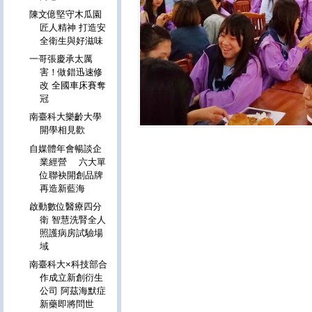
陳文億堅守木瓜園
匠人精神 打造安
全衛生與好滋味
一哥張慶承太厲
害！做錯迅速修
改 全國車床賽奪
冠
南臺科大樂齡大學
開學相見歡
自媒體年會暢談企
業經營 六大單
位聯袂開創品牌
再造新藍海
啟動數位醫療四分
衛 智慧洗腎全人
照護病房試驗場
域
南臺科大×科技部合
作成立新創衍生
公司 阿茲海默症
新藥即將問世