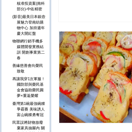
核准投資案(南科
部分)-中佑精密
(影音)最美日本銀壺
展魅力登南紡購
物中心 加持週年
慶大開紅盤
物聯網行銷手機多
媒體開發實務結
訓 開創事業第二
春
善緣慈善會向榮民
致敬
再讓我穿1次軍服！
國防部與榮民基
金會協助榮民圓
夢×重返榮耀
臺灣第1碗最強碗粿
爭霸賽 美味誘人
富山碗粿勇奪冠
民眾誤將財物放廢
棄家具抽屜內 關