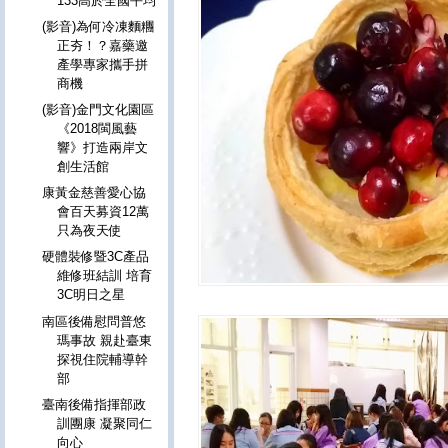
133高於全國平均
(影音)為何冷凍麵糰
正夯！？嘉藥邀
產學專家攜手拼
商機
(影音)金門文化園區
《2018閩風藝
響》打造兩岸文
創生活館
康黃金慈善愛心協
會百天募資12萬
只為夜天使
硬體裝修暨3C產品
維修班結訓 培育
3C明日之星
南區後備慰問普悠
瑪事故 親赴臺東
探視住院輔導幹
部
臺南後備指揮部政
訓團康 凝聚同仁
向心