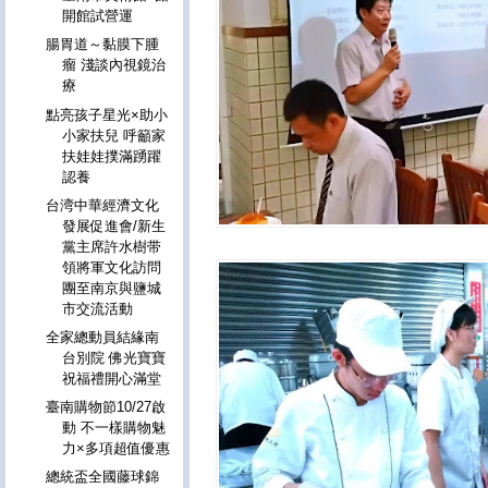
開館試營運
腸胃道～黏膜下腫
瘤 淺談內視鏡治
療
點亮孩子星光×助小
小家扶兒 呼籲家
扶娃娃撲滿踴躍
認養
台湾中華經濟文化
發展促進會/新生
黨主席許水樹带
領將軍文化訪問
團至南京與鹽城
市交流活動
全家總動員結緣南
台別院 佛光寶寶
祝福禮開心滿堂
臺南購物節10/27啟
動 不一樣購物魅
力×多項超值優惠
總統盃全國藤球錦