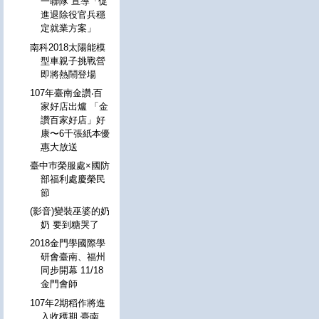
一聯隊 宣導「促
進退除役官兵穩
定就業方案」
南科2018太陽能模
型車親子挑戰營
即將熱鬧登場
107年臺南金讚‧百
家好店出爐 「金
讚百家好店」好
康〜6千張紙本優
惠大放送
臺中巿榮服處×國防
部福利處慶榮民
節
(影音)變裝巫婆的奶
奶 要到糖哭了
2018金門學國際學
研會臺南、福州
同步開幕 11/18
金門會師
107年2期稻作將進
入收穫期 臺南、