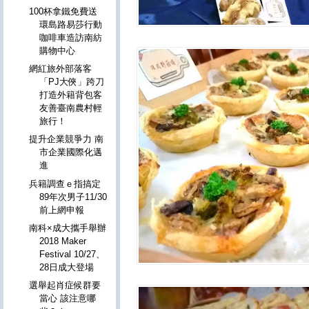
100杯拿鐵免費送
環島路易莎行動
咖啡車造訪南紡
購物中心
網紅旅外部落客
「PJ大俠」跨刀
打造外籍背包客
友善臺南農村輕
旅行！
提升企業競爭力 南
市企業國際化邁
進
兵籍調查ｅ指搞定
89年次男子11/30
前上網申報
南科×成大攜手舉辦
2018 Maker
Festival 10/27、
28日成大登場
選舉起肖症候群要
當心 該注意哪