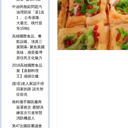
中油95無鉛問題汽
油理賠採「退1送
1 」 公布基隆、
大臺北、桃竹苗
等159站
高雄國際食品、餐
飲設備、清真三
展開幕- 聚焦異國
美味，感受臺灣
原住民文化魅力
2018高雄國際食品
展【港都料理
王】成績出爐
(影音)老人家認不得
回家的路 談失智
症前兆
南科攜手園區廠商
簽署救災 應變演
練首次引進智慧
消防機器人
第47次園區審議會