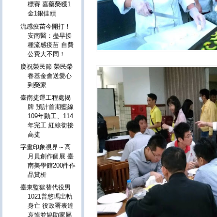
標賽 嘉藥榮獲1
金1銀佳績
流感疫苗今開打！
安南醫：盡早接
種流感疫苗 自費
公費大不同！
慶祝榮民節 榮民榮
眷基金會送愛心
到榮家
臺南捷運工程處揭
牌 預計首期藍線
109年動工、114
年完工 紅線銜接
高捷
字畫印象視界～高
月員創作個展 臺
南美學館200件作
品賞析
臺東監獄替代役男
1021普悠瑪出軌
身亡 役政署表達
哀悼並協助家屬