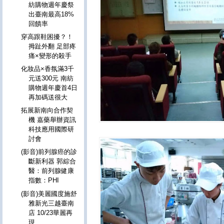
紡購物週年慶祭
出臺南最高18%
回饋率
穿高跟鞋困擾？！
拇趾外翻 足部疼
痛×變形的殺手
化妝品×香氛滿3千
元送300元 南紡
購物週年慶首4日
再加碼送很大
拓展新南向合作契
機 嘉藥舉辦資訊
科技應用國際研
討會
(影音)前列腺癌的診
斷新利器 郭綜合
醫：前列腺健康
指數：PHI
(影音)美麗國度施舒
雅新光三越臺南
店 10/23華麗再
現