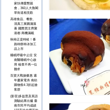
家扶傳愛懇親
會，360人大魯閣
草衙道相見歡
高雄食品、餐飲、
清真三展圓滿落
幕 國際買主齊聚
港都 商機滿載
秋柿正是時候！番
路柿餅柿冰加工
品上市
睡眠呼吸中止症 安
南醫睡眠中心啟
用 檢查不再一位
難求
百貨大戰搶優惠 週
年慶家電夯 南紡
購物祭4.3折起搶
客群
(影音)多益普及英語
測驗結果出爐 臺
南市民平均成績