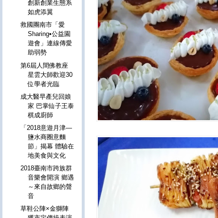
創新創業生態系
如虎添翼
救國團南市「愛
Sharing•公益園
遊會」連線傳愛
助弱勢
第6屆人間佛教座
星雲大師歡迎30
位學者光臨
成大醫早產兒回娘
家 巴掌仙子王泰
棋成廚師
「2018意遊月津—
鹽水商圈意麵
節」揭幕 體驗在
地美食與文化
2018臺南市跨族群
音樂會開演 鄉遇
～來自故鄉的聲
音
草鞋公陣×金獅陣
獲市定傳統表演