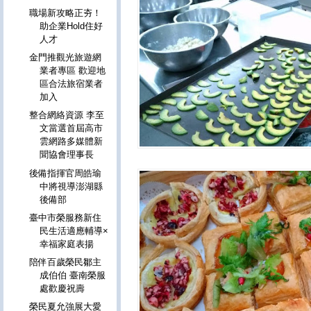
職場新攻略正夯！
助企業Hold住好
人才
金門推觀光旅遊網
業者專區 歡迎地
區合法旅宿業者
加入
整合網絡資源 李至
文當選首屆高市
雲網路多媒體新
聞協會理事長
後備指揮官周皓瑜
中將視導澎湖縣
後備部
臺中市榮服務新住
民生活適應輔導×
幸福家庭表揚
陪伴百歲榮民鄒主
成伯伯 臺南榮服
處歡慶祝壽
榮民夏允強展大愛