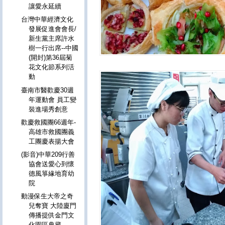
讓愛永延續
台灣中華經濟文化
發展促進會會長/
新生黨主席許水
樹一行出席--中國
(開封)第36屆菊
花文化節系列活
動
臺南市醫歡慶30週
年運動會 員工變
裝進場秀創意
歡慶救國團66週年-
高雄市救國團義
工團慶表揚大會
(影音)中華209行善
協會送愛心到懷
德風箏緣地育幼
院
動漫保生大帝之奇
兒奪寶 大陸廈門
傳播提供金門文
化園區典藏