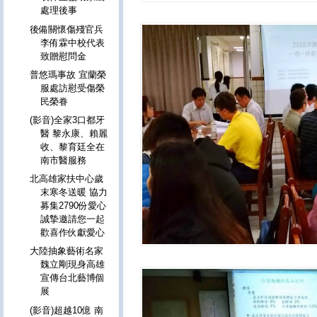
處理後事
後備關懷傷殘官兵
李侑霖中校代表
致贈慰問金
普悠瑪事故 宜蘭榮
服處訪慰受傷榮
民榮眷
(影音)全家3口都牙
醫 黎永康、賴麗
收、黎育廷全在
南市醫服務
北高雄家扶中心歲
末寒冬送暖 協力
募集2790份愛心
誠摯邀請您一起
歡喜作伙獻愛心
大陸抽象藝術名家
魏立剛現身高雄
宣傳台北藝博個
展
(影音)超越10億 南