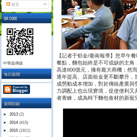
留言
QR CODE
【記者于郁金/臺南報導】您早午
餐點，麵包始終是不可或缺的主角
中華鱻傳媒
高達800億元，擁有龐大商機；然
每日新聞
逐年提高、店面租金更不斷攀升，
成勞動成本增加，對於傳統產業與
力調配上也出現窘境，促使便利又
者青睞，成為時下麵包食材的新寵
新聞回顧
►
2013
(2)
►
2014
(415)
►
2015
(1811)