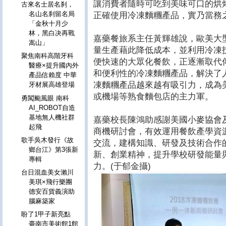
讓消費者隨時可吃到美味可口的烘
古來名士居名刹，
名山名刹留名局
正確使用冷凍麵糰產品，實乃當務
「金秋十月少
林，黑白决再戰
嘉藥餐旅系主任黃輝雄說，歐美大
嵩山」
量生產藉此降低成本，並利用冷凍
聚焦南科高階牙科
便快速的大眾化餐飲，正逐漸取代
醫療×提升國內外
和便利性的冷凍麵糰產品，解決了
產品信賴度 中華
凍麵糰產品越來越有吸引力，成為
牙材展高雄登場
或機場等熟食麵包店的主力軍。
勇闖颱風眼 南科
AI_ROBOT自造
基地無人機社群
嘉藥校長陳鴻助感謝美國小麥協會
起飛
商機研討會，有效運用餐飲產學資
歌手吳木發行《故
交流，建構知識、研發及技術合作
鄉台江》第3張新
新、創業精神，提升學校研發能量
專輯
力。(于郁金攝)
台日混血美女瀨川
美琪×飛行樂團
德安百貨義演助
腦麻築家
盼了1甲子新亮點
臺南市美術館1館