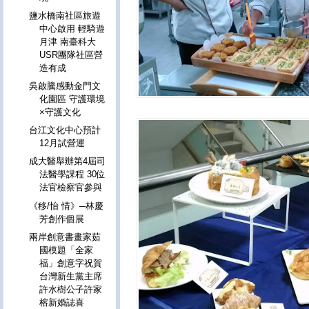
鹽水橋南社區旅遊
中心啟用 輕騎遊
月津 南臺科大
USR團隊社區營
造有成
吳啟騰感動金門文
化園區 守護環境
×守護文化
台江文化中心預計
12月試營運
成大醫舉辦第4屆司
法醫學課程 30位
法官檢察官參與
《移/怡 情》─林慶
芳創作個展
兩岸創意書畫家茹
國模題「全家
福」創意字祝賀
台灣新生黨主席
許水樹公子許家
榕新婚誌喜