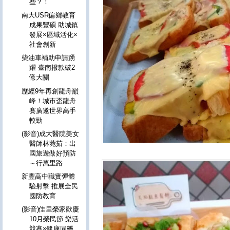
些？！
南大USR偏鄉教育
成果豐碩 助城鎮
發展×區域活化×
社會創新
柴油車補助申請踴
躍 臺南撥款破2
億大關
歷經9年再創龍舟巔
峰！城市盃龍舟
賽廣邀世界高手
較勁
(影音)成大醫院美女
醫師林菀茹：出
國旅遊做好預防
～行萬里路
新豐高中職實彈體
驗射擊 推展全民
國防教育
(影音)佳里榮家歡慶
10月榮民節 樂活
競賽×健康同樂