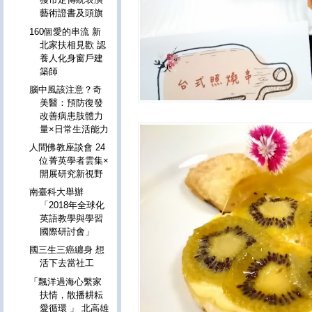
藝術證書及頭旗
160個愛的串流 新
北家扶相見歡 認
養人化身窗戶建
築師
腦中風該注意？奇
美醫：預防復發
改善病患肢體力
量×日常生活能力
人間佛教座談會 24
位菁英學者雲集×
開展研究新視野
南臺科大舉辦
「2018年全球化
英語教學與學習
國際研討會」
國三生三癌纏身 想
活下去當社工
「飄洋過海心繫家
扶情，散播耕耘
愛循環 」 北高雄