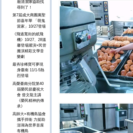
廟清潔隊協助找
尋到了！
第7屆成大商圈萬聖
節嘉年華 「萌鬼
當家」10/27登場
《飛過寬街的紙飛
機》10/27、28溫
馨登場躍演×民管
搬演精彩文學音
樂劇
最夯珍稀寶可夢現
身臺南 11/1-5熱
烈登場
高榮臺南分院第40
屆榮民節慶祝大
會 曾文龍主講
《榮民精神的傳
承》
高師大×有機島協會
攜手捍衛 力挺助
澎湖為世界首座
有機島