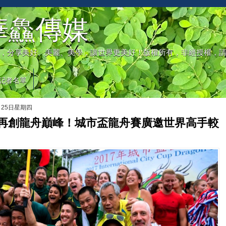
華鱻傳媒
，分享美好、美麗、美學，讓世界更美好！版權所有，非經授權，
記者名單
月25日星期四
年再創龍舟巔峰！城市盃龍舟賽廣邀世界高手較