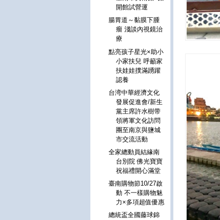
開館試營運
腸胃道～黏膜下腫
瘤 淺談內視鏡治
療
點亮孩子星光×助小
小家扶兒 呼籲家
扶娃娃撲滿踴躍
認養
台湾中華經濟文化
發展促進會/新生
黨主席許水樹带
領將軍文化訪問
團至南京與鹽城
市交流活動
全家總動員結緣南
台別院 佛光寶寶
祝福禮開心滿堂
臺南購物節10/27啟
動 不一樣購物魅
力×多項超值優惠
總統盃全國藤球錦