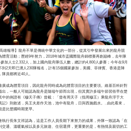
/高雄報導】龍舟不單是傳統中華文化的一部分，從其引申發展出來的龍舟競
為體育活動；歷經9年努力，2018年城市盃國際龍舟錦標賽再創巔峰，去年隊
外參加人士2,332人，加上國內龍舟隊伍人數，總計約4,800人參賽；今年在9月
不到2天即已湧人230隊報名，計有15個國家參加，美國、菲律賓、香港是陣
，隊員都將近40人。
推廣成為體育項目，因此龍舟同時成為此體育項目的主要要項。維基百科針對
指出，一般人可能認為龍舟是隨端午節而出現，但其實許多端午節習俗早在楚
其中的例證有《穆天子傳》曾載：「曾有周天子（指周穆王）乘龍舟浮于大
異記》則敘述，吳王夫差作天池，池中有龍舟，日與西施戲水。..由此看來，
能是比楚國時期更早。
會執行長朱文祥認為，這是工作人員長期下來努力的成果，外隊一致認為「在
利交通、溫暖氣候以及多元旅遊、住宿選擇，更重要的是，有熱情及親切的工