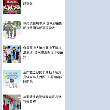
好爸爸
嘹亮歌聲展軍威 屏東縣後備
部接受國防部軍歌驗收
永康高地大淹水疑地下排水
溝崩壞 要求市府對症下藥解
決
金門數位縣民卡啟動！智慧
升級全島支付圈 加碼回饋限
時開跑
苗栗榮服處謝浚豪處長布達
宣誓典禮