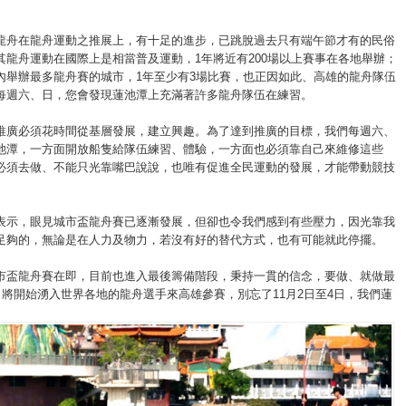
龍舟在龍舟運動之推展上，有十足的進步，已跳脫過去只有端午節才有的民俗
其龍舟運動在國際上是相當普及運動，1年將近有200場以上賽事在各地舉辦；
內舉辦最多龍舟賽的城市，1年至少有3場比賽，也正因如此、高雄的龍舟隊伍
每週六、日，您會發現蓮池潭上充滿著許多龍舟隊伍在練習。
推廣必須花時間從基層發展，建立興趣。為了達到推廣的目標，我們每週六、
池潭，一方面開放船隻給隊伍練習、體驗，一方面也必須靠自己來維修這些
必須去做、不能只光靠嘴巴說說，也唯有促進全民運動的發展，才能帶動競技
表示，眼見城市盃龍舟賽已逐漸發展，但卻也令我們感到有些壓力，因光靠我
足夠的，無論是在人力及物力，若沒有好的替代方式，也有可能就此停擺。
市盃龍舟賽在即，目前也進入最後籌備階段，秉持一貫的信念，要做、就做最
1日將開始湧入世界各地的龍舟選手來高雄參賽，別忘了11月2日至4日，我們蓮