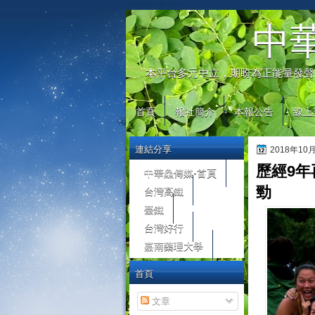
automaty do gier
中
本平台多元中立，期盼為正能量發聲
首頁
報社簡介
本報公告
線上
連結分享
2018年10
歷經9
中華鱻傳媒-首頁
台灣高鐵
勁
臺鐵
台灣好行
嘉南藥理大學
首頁
文章