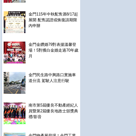
金門115年中秋配售酒8/17起
展開 配售認證或恢復請期限
內申辦
金門金鑽婚79對表揚溫馨登
場！5對獲白金婚走過70年歲
月
金門民生路中興路口實施車
道分流 駕駛人注意行駛
南市第5屆優良不動產經紀人
員暨第2屆優良地政士頒獎典
禮/影音
金門物產展登場！金門工業