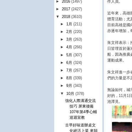
作人員。
►
2016
(1497)
►
2017
(2427)
近年來，高雄
▼
2018
(3610)
體育活動；尤
►
1月
(211)
目前高雄是國
亦逐年增加，
►
2月
(220)
►
3月
(263)
朱文祥表示：
►
4月
(266)
日皆埋首於蓮
船，因為推廣
►
5月
(307)
運動成果。
►
6月
(324)
►
7月
(267)
朱文祥進一步
們的力量是不
►
8月
(339)
►
9月
(343)
無論如何，城
▼
10月
(378)
好的，11月
強化人際溝通交流
池潭見。
技巧 屏東後備
107年第4季心輔
巡迴宣教
古早好味道辦桌文
化絕活上菜 來歸