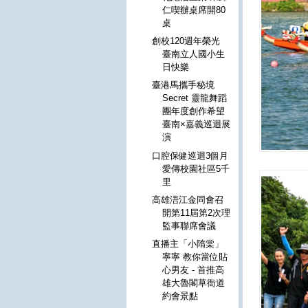
仁喫辦桌席開80
桌
創校120週年榮光
臺南立人國小生
日快樂
臺港馬攜手秘境
Secret 靈龍舞蹈
團年度創作希望
臺南×嘉義巡迴展
演
口腔保健巡迴3個月
愛傳校園社區5千
里
高雄浯江金同會召
開第11屆第2次理
監事聯席會議
直播主「小隋棠」
寧寧 教你當位貼
心男友 - 首推高
雄大魯閣草衙道
約會景點