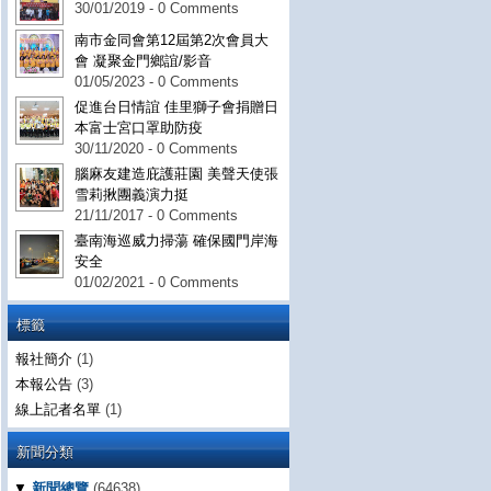
30/01/2019 - 0 Comments
南市金同會第12屆第2次會員大
會 凝聚金門鄉誼/影音
01/05/2023 - 0 Comments
促進台日情誼 佳里獅子會捐贈日
本富士宮口罩助防疫
30/11/2020 - 0 Comments
腦麻友建造庇護莊園 美聲天使張
雪莉揪團義演力挺
21/11/2017 - 0 Comments
臺南海巡威力掃蕩 確保國門岸海
安全
01/02/2021 - 0 Comments
標籤
報社簡介
(1)
本報公告
(3)
線上記者名單
(1)
新聞分類
▼
新聞總覽
(64638)