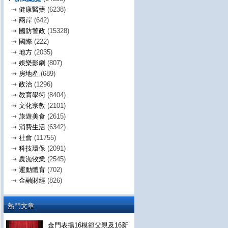
⇢
健康醫藥
(6238)
⇢
兩岸
(642)
⇢
國防警政
(15328)
⇢
國際
(222)
⇢
地方
(2035)
⇢
娛樂影劇
(807)
⇢
房地產
(689)
⇢
政治
(1296)
⇢
教育學術
(8404)
⇢
文化宗教
(2101)
⇢
旅遊美食
(2615)
⇢
消費生活
(6342)
⇢
社會
(11755)
⇢
科技環保
(2091)
⇢
農漁牧業
(2545)
⇢
運動體育
(702)
⇢
金融財經
(826)
熱門文章
金門表揚16模範父親及16新