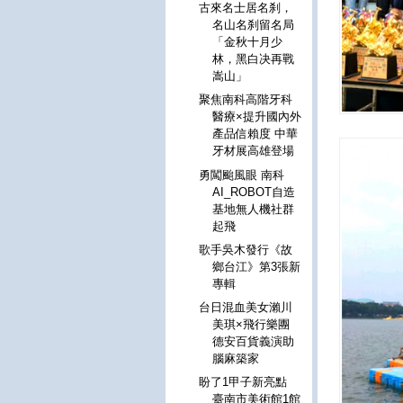
古來名士居名刹，
名山名刹留名局
「金秋十月少
林，黑白决再戰
嵩山」
聚焦南科高階牙科
醫療×提升國內外
產品信賴度 中華
牙材展高雄登場
勇闖颱風眼 南科
AI_ROBOT自造
基地無人機社群
起飛
歌手吳木發行《故
鄉台江》第3張新
專輯
台日混血美女瀨川
美琪×飛行樂團
德安百貨義演助
腦麻築家
盼了1甲子新亮點
臺南市美術館1館