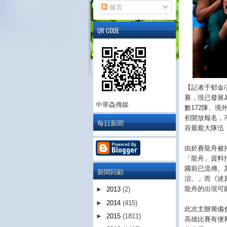
留言
QR CODE
【記者于郁金
賽，現已發展
中華鱻傳媒
數172隊、境
初開放報名，
每日新聞
容最龐大隊伍
由於賽龍舟被
「龍舟」資料
國前已流傳。
新聞回顧
沼。」而《述
龍舟的出現可
►
2013
(2)
►
2014
(415)
此次主辦籌備
►
2015
(1811)
高雄比賽有便