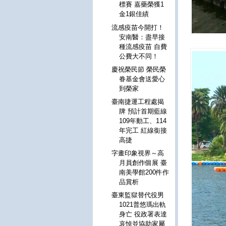
標賽 嘉藥榮獲1
金1銀佳績
流感疫苗今開打！
安南醫：盡早接
種流感疫苗 自費
公費大不同！
慶祝榮民節 榮民榮
眷基金會送愛心
到榮家
臺南捷運工程處揭
牌 預計首期藍線
109年動工、114
年完工 紅線銜接
高捷
字畫印象視界～高
月員創作個展 臺
南美學館200件作
品賞析
臺東監獄替代役男
1021普悠瑪出軌
身亡 役政署表達
哀悼並協助家屬