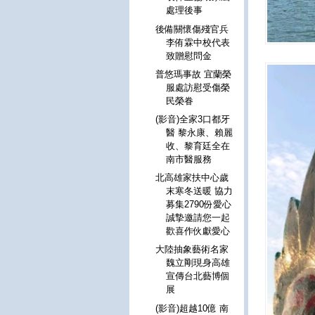
處理後事
後備關懷傷殘官兵
李侑霖中校代表
致贈慰問金
普悠瑪事故 宜蘭榮
服處訪慰受傷榮
民榮眷
(影音)全家3口都牙
醫 黎永康、賴麗
收、黎育廷全在
南市醫服務
北高雄家扶中心歲
末寒冬送暖 協力
募集2790份愛心
誠摯邀請您一起
歡喜作伙獻愛心
大陸抽象藝術名家
魏立剛現身高雄
宣傳台北藝博個
展
(影音)超越10億 南