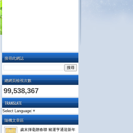
搜尋此網誌
總網頁檢視次數
99,538,367
TRANSLATE
Select Language
▼
隨機文章區
歲末揮毫贈春聯 豬運亨通迎新年