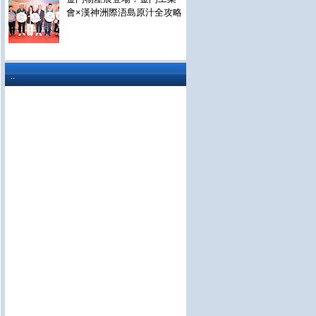
會×漢神洲際浯島原汁全攻略
..