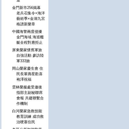
道
金門新市256揭幕
老兵召集令×海洋
藝術季×金湖九宮
格譜新樂章
中國海警兩度侵擾
金門海域 海巡艦
艇全程對應拒止
屏東榮家懷舊軍旅
自強活動 參訪陸
軍333旅
岡山榮家慶生會 住
民長輩壽星歡喜
袍澤祝福
雲林榮服處受邀後
指部主副秘聯席
會報 共建聯繫合
作機制
白河榮家急救技能
教育訓練 成功救
治哽塞住民