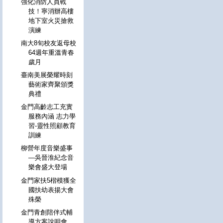
強化消防人員戰
技！寧消辦高樓
地下室火災搶救
演練
南大8旬校友返母校
64週年重溫青春
歲月
臺南美展榮耀時刻
藝術家齊聚頒獎
典禮
金門高齡志工充實
服務內涵 志力學
習-靈性照顧教育
訓練
柳營年度音樂盛事
—吳晉淮紀念音
樂會盛大登場
金門家扶5楷模獲全
國扶幼表揚大會
殊榮
金門青創陪伴式輔
導方案說明會