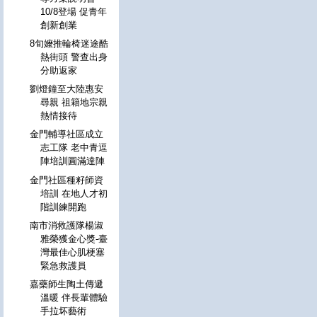
10/8登場 促青年
創新創業
8旬嬤推輪椅迷途酷
熱街頭 警查出身
分助返家
劉燈鐘至大陸惠安
尋親 祖籍地宗親
熱情接待
金門輔導社區成立
志工隊 老中青逗
陣培訓圓滿達陣
金門社區種籽師資
培訓 在地人才初
階訓練開跑
南市消救護隊楊淑
雅榮獲金心獎-臺
灣最佳心肌梗塞
緊急救護員
嘉藥師生陶土傳遞
溫暖 伴長輩體驗
手拉坏藝術