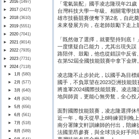
►
2016
(1497)
「電氣裝配」國手凌志隆現年21
►
2017
(2427)
台灣科技大學一年級。相關電學技
雄市技藝競賽便奪下第2名，自此
►
2018
(3610)
未來發展方向，在老師鼓勵下走上
►
2019
(5551)
►
2020
(7041)
「既然做了選擇，就要堅持到底！
►
2021
(9014)
一度懷疑自己能力，尤其出現失誤
►
2022
(7935)
路陪伴、鼓勵，他也從錯誤中反省
►
2023
(7731)
在第52屆全國技能競賽中拿下金牌
▼
2024
(7118)
►
1月
(580)
凌志隆不止步於此，以國手為目標
國手，不負眾望在2023亞洲技能
►
2月
(577)
將進軍2024國際技能競賽。凌志
►
3月
(640)
地與師資，更能心無旁鶩，全心投
►
4月
(626)
►
5月
(656)
面對國際技能競賽，凌志隆選擇休
►
6月
(561)
近一年，每天從早上8時練習到晚上
►
7月
(518)
南分署陳文軒訓練師的付出，陪練從
►
8月
(589)
法國里昂參賽，與全球頂尖好手同