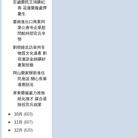
百歲榮民王鴻勝紀
壽 花蓮榮服處齊
慶生
臺南進出口商業同
業公會等企業慰
問航特部官兵辛
勞
劉燈鐘走訪泉州非
物質文化遺產 劉
祖連談金絲礦砂
畫製技藝
岡山榮家辦新進住
民座談 關心長輩
適應狀況
屏東榮服處力推無
紙化徵才 媒合退
除役官兵就業
►
10月
(603)
►
11月
(607)
►
12月
(620)