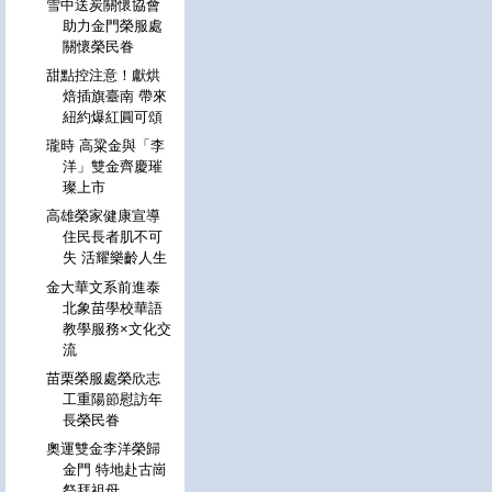
雪中送炭關懷協會
助力金門榮服處
關懷榮民眷
甜點控注意！獻烘
焙插旗臺南 帶來
紐約爆紅圓可頌
瓏時 高粱金與「李
洋」雙金齊慶璀
璨上市
高雄榮家健康宣導
住民長者肌不可
失 活耀樂齡人生
金大華文系前進泰
北象苗學校華語
教學服務×文化交
流
苗栗榮服處榮欣志
工重陽節慰訪年
長榮民眷
奧運雙金李洋榮歸
金門 特地赴古崗
祭拜祖母