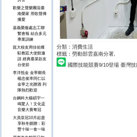
歡樂之聲樂團蒞臺
南榮家 用歌聲傳
播愛
嘉義榮服處志工聯
繫會報 結合多元
專業訓練
分類：消費生活
崑大校友周佳佑獲
駐教廷大使館邀
標籤：勞動部雲嘉南分署
,
請 經典臺菜款友
國際技能競賽9/10登場 臺灣
台使節
李洋抵金 金寧鄉長
楊忠俊率同仁以
金寧之光贈酒 列
隊熱烈歡迎
台鋼科大楊碩宇一
鳴驚人！文化盃
音樂大賽奪冠
大員皇冠10月起盡
享秋冬饋贈：彩
豐十味一食一味