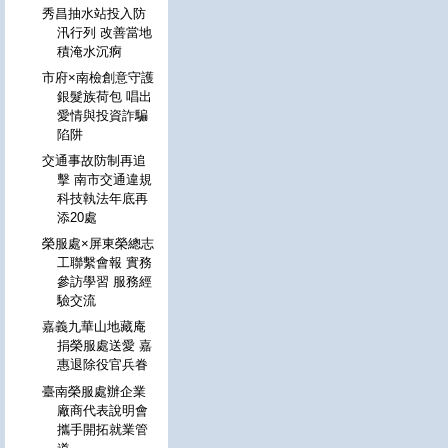
秀昌抽水站投入防
汛行列 改善當地
積淹水沉痾
市府×南檢創意守護
銀髮族荷包 唱出
愛情與投資詐騙
陷阱
交通事故防制再追
擊 南市交通違規
科技執法年底再
添20處
榮服處×屏東榮總志
工聯繫會報 實務
參訪學習 服務經
驗交流
嘉義九華山地藏庵
捐榮服處送愛 嘉
惠退除役官兵眷
臺南榮服處辦企業
廠商代表說明會
攜手開拓就業管