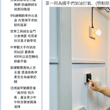
眾一同為國手們加油打氣。(勞動部
務網 助偏鄉婦女
就業回職場
9旬嬤獨騎車外出迷
途 向警揮手求助
順利返家
世華工商婦女金門
分會傳愛 培育家
扶兒童才藝學習
中華醫大手作烘焙
班結訓 慶臺南
400年以造型麵包
餅獻手藝
新樓醫響應病人安
全週 透過衛教孕
產安全為健康把
關
浯洲揚琴樂團受邀
「兩岸情 明月
夜」廈金青少年
中秋音樂會圓滿
達陣