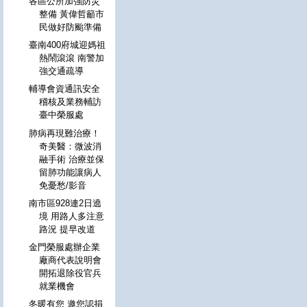
各區公所加強防災
整備 黃偉哲籲市
民做好防颱準備
臺南400府城迎媽祖
熱鬧滾滾 南警加
強交通疏導
輔導會資通訊安全
稽核及業務輔訪
臺中榮服處
肺病再現難治療！
奇美醫：微波消
融手術 治療並保
留肺功能讓病人
免憂愁/影音
南市區928連2日遶
境 用路人多注意
路況 提早改道
金門榮服處辦企業
廠商代表說明會
開拓退除役官兵
就業機會
冬暖有您 邀您認捐