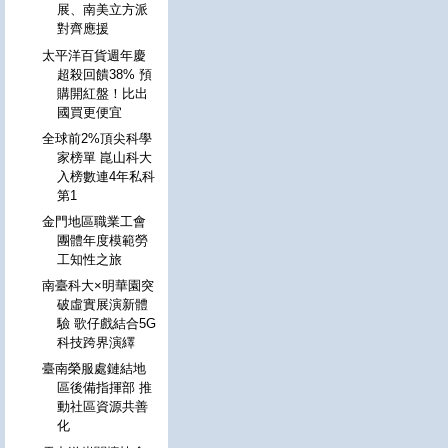
展、南美立方派
對齊應援
太平洋百貨週年慶
超殺回饋38% 預
購開紅盤！比出
國買更便宜
全球前2%頂尖科學
家榜單 崑山科大
入榜數連4年私科
第1
金門地區職業工會
團體年度模範勞
工知性之旅
南臺科大×明華園突
破虛實展演新體
驗 歌仔戲結合5G
科技跨界演繹
臺南榮服處鏈結地
區後備指揮部 推
動社區資源共善
化