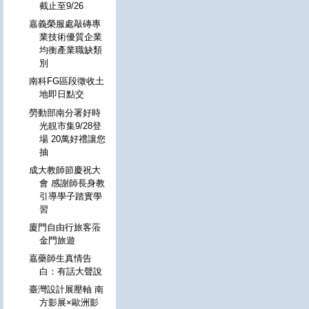
截止至9/26
嘉義榮服處敲磚專
業技術優質企業
均衡產業職缺類
別
南科FG區段徵收土
地即日點交
勞動部南分署好時
光靚市集9/28登
場 20萬好禮讓您
抽
成大教師節慶祝大
會 感謝師長身教
引導學子踏實學
習
廈門自由行旅客蒞
金門旅遊
嘉藥師生真情告
白：有話大聲說
臺灣設計展壓軸 南
方影展×歐洲影