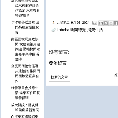
屏東海生館與日加
茂水族館簽訂合
作協定 水母復育
豐碩/影音
李洋載譽返浯鄉 金
at
星期二, 9月 03, 2024
門榮服處贈匾祝
Labels:
新聞總覽-消費生活
賀
南區國稅局廉政快
閃.稅務領袖桌遊
探險 壓軸快閃永
沒有留言:
慶嘉華高中圓滿
達陣
發佈留言
金廈民宿協會簽署
共建協議 推兩門
首
民宿旅遊產業合
較新的文章
作
綠善讀書會推綠生
活 邀榮家住民長
輩善循環
成大醫談：肺炎鏈
球菌疫苗新進展
白河榮家獲獎締榮