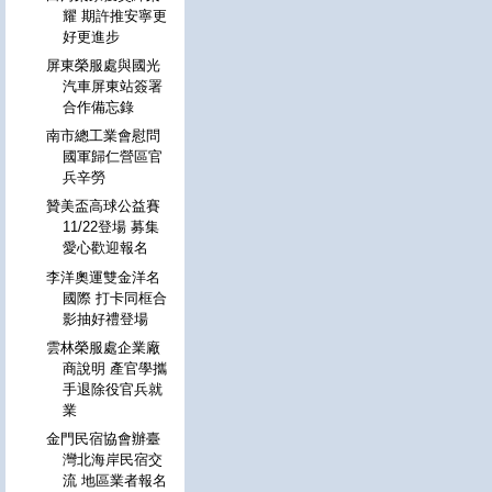
耀 期許推安寧更
好更進步
屏東榮服處與國光
汽車屏東站簽署
合作備忘錄
南市總工業會慰問
國軍歸仁營區官
兵辛勞
贊美盃高球公益賽
11/22登場 募集
愛心歡迎報名
李洋奧運雙金洋名
國際 打卡同框合
影抽好禮登場
雲林榮服處企業廠
商說明 產官學攜
手退除役官兵就
業
金門民宿協會辦臺
灣北海岸民宿交
流 地區業者報名