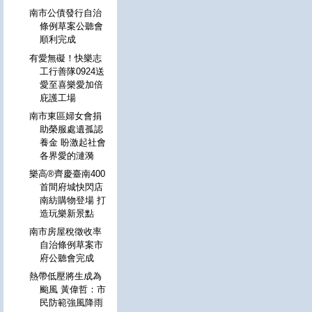
南市公債發行自治
條例草案公聽會
順利完成
有愛無礙！快樂志
工行善隊0924送
愛至喜樂愛加倍
庇護工場
南市東區婦女會捐
助榮服處遺孤認
養金 盼激起社會
各界愛的漣漪
樂高®齊慶臺南400
首間府城快閃店
南紡購物登場 打
造玩樂新景點
南市房屋稅徵收率
自治條例草案市
府公聽會完成
熱帶低壓將生成為
颱風 黃偉哲：市
民防範強風降雨