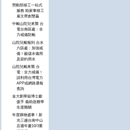
勞動部移工一站式
服務 助家事移工
雇主齊創雙贏
中颱山陀兒來襲 台
電台南區處：全
力戒備防颱
山陀兒颱報到 台水
六區處：加強戒
備！籲儲水備用
及節約用水
山陀兒颱來襲 台
電：全力戒備！
請利用台灣電力
APP或網路通報
查詢
金大劉華嶽博士獻
援手 義助急難學
生渡難關
年度購物盛事！新
光三越台南中山
店週年慶10/3重