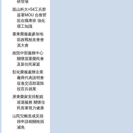
磅登場
崑山科大×54工兵群
簽署MOU 合推營
區在職專班 強化
環工知識
臺東榮服處參加地
區政戰校友會會
員大會
政院中部服務中心
關懷苗栗榮民眷
及新住民家庭
彰化榮服處辦企業
廠商代表說明會
促進交流助退除
役官兵就業
屏東榮家安排配鏡
巡迴服務 關懷住
民長輩視力健康
山陀兒颱造成災損
得申請相關稅捐
減免