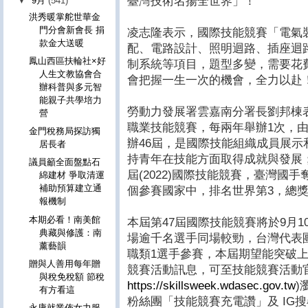
臺灣技術名揚全世界」！
▼
9月
(541)
洪秀暖掌舵世華金
門分會新會長 捐
凌志隆表示，國際技能競賽「電氣
款金大送暖
配、電路設計、照明迴路、插座迴
鳳山西區扶輪社×好
制系統等項目，題型多變，需要花
人生文教協會合
會把握一生一次的機會，全力以赴
辦科普與多元智
能親子共學培力
勞動力發展署雲嘉南分署長劉邦棟
營
職業技能競賽，每兩年舉辦1次，
金門稅務局探訪獨
辦46屆，是國際技能組織成員展
居長者
持青年在技能方面取得成就與發展
議員籲全面盤點石
屆(2022)國際技能競賽，臺灣國手奪
綿建材 爭取清運
補助預算建立通
個參賽國家中，排名世界第3，總
報機制
本期必看！南美館
本屆第47屆國際技能競賽將於9月1
典藏與修護：南
場逾千名選手同場較勁，台灣代表團
薰藝韻
職類1選手參賽，本屆期望能突破
贈與人善用每年贈
競賽活動訊息，可至技能競賽活動官
與稅免稅額 節稅
https://skillsweek.wdasec.gov.tw
)
有方看這
粉絲團「技能競賽充電讚」及 IG搜尋「 
永康就業佈女力服