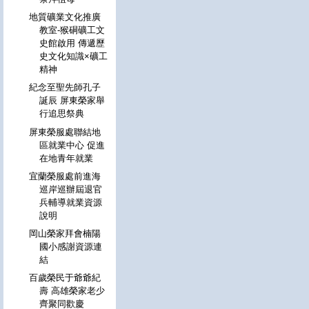
地質礦業文化推廣
教室-猴硐礦工文
史館啟用 傳遞歷
史文化知識×礦工
精神
紀念至聖先師孔子
誕辰 屏東榮家舉
行追思祭典
屏東榮服處聯結地
區就業中心 促進
在地青年就業
宜蘭榮服處前進海
巡岸巡辦屆退官
兵輔導就業資源
說明
岡山榮家拜會楠陽
國小感謝資源連
結
百歲榮民于爺爺紀
壽 高雄榮家老少
齊聚同歡慶