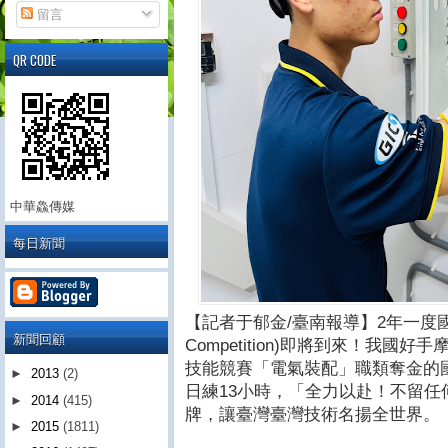
留言
QR CODE
中華鱻傳媒
每日新聞
【記者于郁金/臺南報導】2年一度國際技能
新聞回顧
Competition)即將到來！我
技能競賽「電氣裝配」職類奪金的
►
2013
(2)
日練13小時，「全力以赴！不留
►
2014
(415)
牌，讓臺灣臺灣技術名揚全世界。
►
2015
(1811)