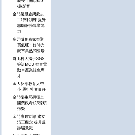
脫長年偏頭痛困
擾/影音
金門榮服處榮欣志
工特殊訓練 提升
志願服務專業能
力
多元微創商家齊聚
買氣旺！好時光
靚市集熱鬧登場
崑山科大攜手SGS
簽訂MOU 齊育電
動車產業綠色專
才
金大反毒教育大帶
小 履行社會責任
金門衛生局榮獲全
國藥政考核6獎項
殊榮
金門廉政宣導 建立
清正觀念 提升反
詐騙意識