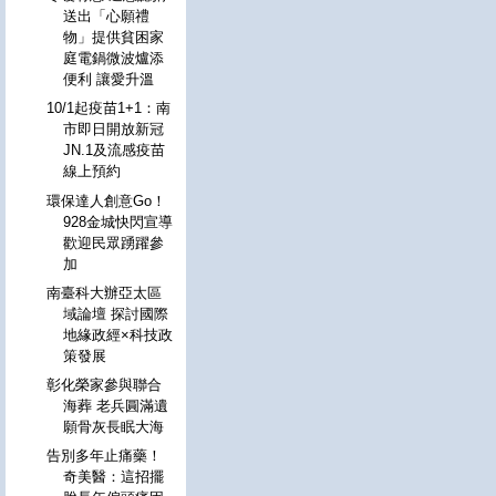
送出「心願禮
物」提供貧困家
庭電鍋微波爐添
便利 讓愛升溫
10/1起疫苗1+1：南
市即日開放新冠
JN.1及流感疫苗
線上預約
環保達人創意Go！
928金城快閃宣導
歡迎民眾踴躍參
加
南臺科大辦亞太區
域論壇 探討國際
地緣政經×科技政
策發展
彰化榮家參與聯合
海葬 老兵圓滿遺
願骨灰長眠大海
告別多年止痛藥！
奇美醫：這招擺