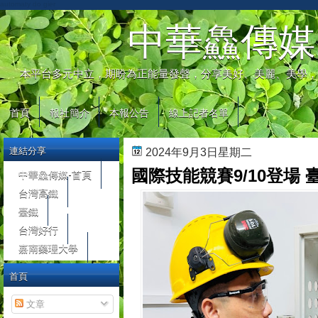
automaty do gier
中華鱻傳媒
本平台多元中立，期盼為正能量發聲，分享美好、美麗、美學，
首頁
報社簡介
本報公告
線上記者名單
連結分享
2024年9月3日星期二
國際技能競賽9/10登場
中華鱻傳媒-首頁
台灣高鐵
臺鐵
台灣好行
嘉南藥理大學
首頁
文章