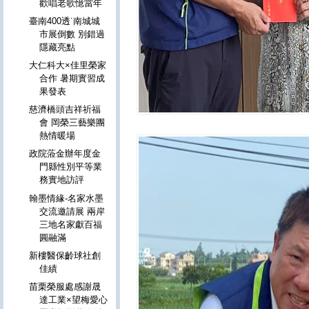
歡唱老歌憶當年
臺南400透˙南城城
市展倒數 別錯過
隱藏亮點
大仁科大×佳里榮家
合作 暑期實習成
果發表
慈濟橋頭吉祥祈福
會 岡榮三藝樂團
熱情暖場
政院蒞金辦年度金
門縣性別平等業
務實地訪評
翰墨情緣-名家水墨
交流邀請展 兩岸
三地名家獻百福
圓融滿
新樓醫保齡球社創
佳績
苗栗榮服處感謝晟
達工業×望梅愛心