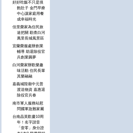
好好吃飯不只是填
飽肚子 金門早療
中心讓家庭用餐
成幸福時光
佳里榮家為住民旅
途把關 勘查白河
萬里長城風景區
宜蘭榮服處辦創業
輔導 助退除役官
兵創業圓夢
白河榮家辦歡樂趣
味活動 住民長輩
其樂融融
嘉義城隍廟中元普
渡送物資 嘉惠退
除役官兵眷
南市軍人服務站慰
問國軍急難家屬
台南晶英歡慶10周
年！名字諧音
「壹零」身分證