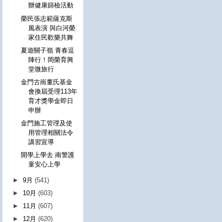
辦健康篩檢活動
榮民張志範薩克斯
風表演 與白河榮
家住民歡樂共舞
夏遊關子嶺 青春逗
陣行！岡榮育興
堂微旅行
金門古崗董氏基金
會換屆受理113年
育才獎學金即日
申辦
金門施工管理及使
用管理相關法令
講習宣導
開學上學去 南警護
童安心上學
►
9月
(541)
►
10月
(603)
►
11月
(607)
►
12月
(620)