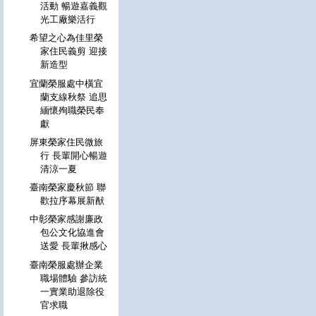
活動 暢遊嘉義觀
光工廠樂活行
希望之心為佳里榮
家住民義剪 迎接
新造型
宜蘭榮服處中橫宜
蘭支線秋祭 追思
緬懷殉職榮民奉
獻
屏東榮家住民微旅
行 長輩開心暢遊
清涼一夏
臺南榮家慶秋節 聯
歡拉序幕展新猷
中彰榮家感謝廉政
包公文化協進會
送愛 長輩揪感心
臺南榮服處辦企業
職場體驗 參訪統
一實業助退除役
官求職