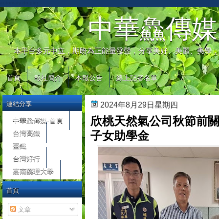
automaty do gier
中華鱻傳媒
本平台多元中立，期盼為正能量發聲，分享美好、美麗、美學，
首頁
報社簡介
本報公告
線上記者名單
連結分享
2024年8月29日星期四
欣桃天然氣公司秋節前關
中華鱻傳媒-首頁
台灣高鐵
子女助學金
臺鐵
台灣好行
嘉南藥理大學
首頁
文章