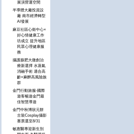
展演營運空間
半導體大廠投資設
廠 南市經濟轉型
AI發展
麻豆社區心衛中心×
好心情健康工作
坊成立 提升地區
民眾心理健康服
務
攝護腺肥大微創治
療新選擇 水蒸氣
消融手術 適合高
齡×麻醉高風險族
群
金門行動旅服-國際
遊客暢遊金門最
佳智慧導遊
金門中秋博狀元餅
古裝Cosplay攝影
賽票選至8/31
敏惠醫專迎新生別