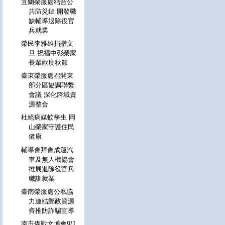
宜蘭榮服處結合公
共防災鏈 開發職
缺輔導退除役官
兵就業
榮民李雅雄捐贈文
旦 祝福中彰榮家
長輩歡度秋節
臺東榮服處召開東
部分區協調聯繫
會議 深化跨域資
源整合
杜絕病媒蚊孳生 岡
山榮家守護住民
健康
輔導會拜會成運汽
車及無人機協會
推展退除役官兵
職訓就業
臺南榮服處公私協
力連結郵政資源
齊推防詐騙宣導
南市備戰文博會9/1