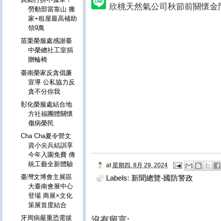
欣桃天然氣公司秋節前關懷金
勞動部當靠山 搬
家+租屋最高補助
領9萬
苗栗榮服處感謝臺
中榮總社工室捐
贈輪椅
臺南榮家反貪倡廉
宣導 公私協力反
貪不分你我
彰化榮服處結合地
方社福團體關懷
傷病榮民
Cha Cha夏令營文
資小尖兵結訓享
今年入園免費 傳
統工藝全新體驗
at
星期四, 8月 29, 2024
臺灣文博會主展區
Labels:
新聞總覽-國防警政
大臺南會展中心
登場 商展×文化
策展首度結合
牙周病嚴重恐需拔
沒有留言: