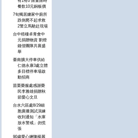
有1有0 限量限時
餐飲10元銅板價
7旬獨居嬤家中廁所
跌倒爬不起求救
2警立馬馳赴現場
台中梧棲卓青會中
元捐贈物資 劉燈
鐘偕團隊共襄盛
舉
臺南擴大停車供給
仁德永康3處立體
多目標停車場啟
動招商
苗栗榮服處感謝榮
民李雅雄捐贈秋
節愛心文旦
台水六區處8/29細
胞廣播測試演練
收到通知「水庫
放水警戒」勿慌
張
90歲愛心嬤陳楊麗