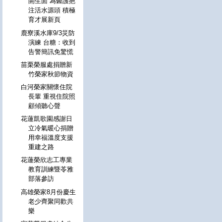
開生面 為醫護挹
注活水源頭 積極
育才展新頁
鹿寮溪水庫9/3災防
演練 台糖：收到
告警簡訊免驚慌
苗栗榮服處捐贈新
竹榮家秋節物資
白河榮家關懷住院
長輩 重視住院照
顧傾聽心聲
花蓮凱歌園感謝日
立冷氣暖心捐贈
用幸福溫度支援
重建之路
花蓮榮欣志工專業
教育訓練暨苓雅
部落參訪
高雄榮家8月份慶生
老少齊聚同歡共
樂