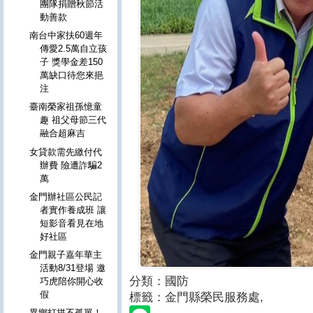
團隊捐贈秋節活
動善款
南台中家扶60週年
傳愛2.5萬自立孩
子 獎學金差150
萬缺口待您來挹
注
臺南榮家祖孫憶童
趣 祖父母節三代
融合超麻吉
女貸款需先繳付代
辦費 險遭詐騙2
萬
金門辦社區公民記
者實作養成班 讓
短影音看見在地
好社區
金門親子嘉年華主
活動8/31登場 邀
分類：國防
巧虎陪你開心收
假
標籤：金門縣榮民服務處
,
異鄉打拼不孤單！