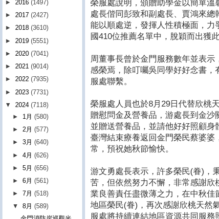
榮服處說明，頒贈助學金以簡單溫
►
2016
(1497)
處長偕同彭致和副處長、賈鴻來總
►
2017
(2427)
能以順處逆，發揮人性積極面，力
►
2018
(3610)
國410位推薦名單中，脫穎而出獲
►
2019
(5551)
►
2020
(7041)
周董事長曾於金門服務數年並表示
►
2021
(9014)
感榮焉，除叮囑吳同學好好念書，
►
2022
(7935)
服處聯繫。
►
2023
(7731)
榮服處人員也於8月29日代替欣桃
▼
2024
(7118)
贈慰問金及營養品，游處長到金沙
►
1月
(580)
並贈送營養品，並請他好好照顧身
►
2月
(577)
臺灣結束療養返回金門榮民蔡婆婆
►
3月
(640)
常，預祝她秋節愉快。
►
4月
(626)
►
5月
(656)
游文勇處長表示，許多榮民(眷)，
►
6月
(561)
苦，但依然努力不懈，非常感謝欣
業良善責任盡微薄之力，在中秋佳
►
7月
(518)
地區榮民(眷)，再次感謝欣桃天然
▼
8月
(589)
服處將持續連結地區資源共同服務
金門消防岸巡觀光