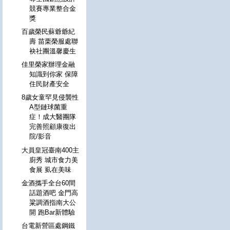
競賽專業整合金
獎
百歲榮民蘇爺爺紀
壽 苗栗榮服處聯
袂社團溫馨慶生
佳里榮家辦理金融
知識到你家 保障
住民財產安全
8歲女童罕見侵襲性
A型鏈球菌重
症！成大醫團隊
完善照顧康復出
院/影音
大員皇冠臺南400主
廚秀 城市食力美
食展 虱在美味
金酒攜手全台60間
話題酒吧 金門高
粱調酒指南大公
開 跑Bar新體驗
台電新營區處鋼鐵