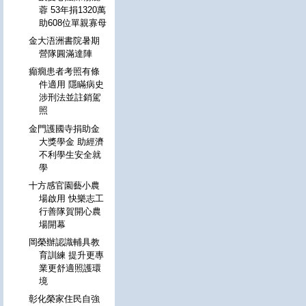
蓉 53年捐1320萬
助608位單親寡母
金大浯洲書院暑期
營隊圓滿達陣
癲癇患者考照有條
件適用 隱瞞病史
涉刑法並註銷駕
照
金門護國寺捐助金
大獎學金 助經濟
不利學生安全就
學
十方感官園藝小農
場啟用 快樂志工
行善隊賀開心農
場開幕
岡榮辦認識輔具教
育訓練 提升更專
業更舒適照護環
境
彰化榮家住民自強