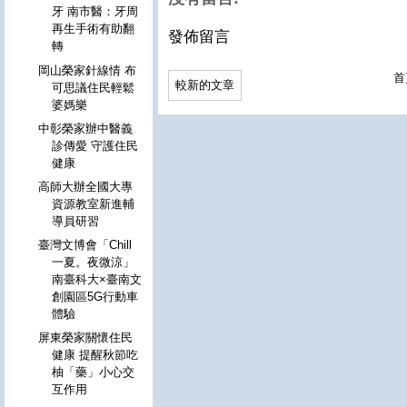
牙 南市醫：牙周
再生手術有助翻
發佈留言
轉
岡山榮家針線情 布
首
較新的文章
可思議住民輕鬆
婆媽樂
中彰榮家辦中醫義
診傳愛 守護住民
健康
高師大辦全國大專
資源教室新進輔
導員研習
臺灣文博會「Chill
一夏。夜微涼」
南臺科大×臺南文
創園區5G行動車
體驗
屏東榮家關懷住民
健康 提醒秋節吃
柚「藥」小心交
互作用