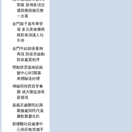
閉幕 新增多項交
通因應措施完整
一次看
金門親子嘉年華登
場 多元美食攤商
精彩表演讓人玩
不停
金門牛結節疹案例
再現 防疫所啟動
防疫處置程序
勞動部雲嘉南區銀
髮中心9/2開幕
來體驗送好禮
傅錫琪與西貢草禽
園 成大陳益源有
新發現
嘉義百歲榮民紀壽
榮服處與民代溫
馨歡聚慶生趴
新樓醫社區健康中
心與莊敬里攜手