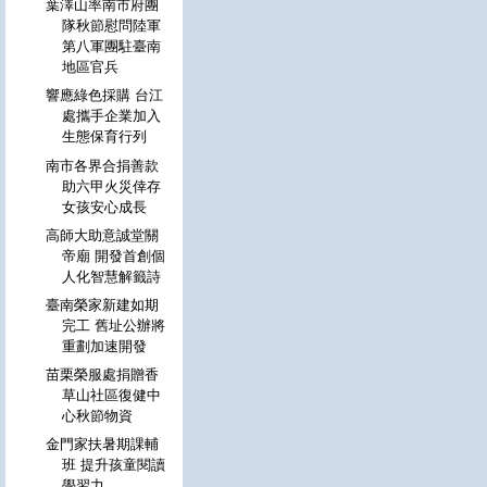
葉澤山率南市府團
隊秋節慰問陸軍
第八軍團駐臺南
地區官兵
響應綠色採購 台江
處攜手企業加入
生態保育行列
南市各界合捐善款
助六甲火災倖存
女孩安心成長
高師大助意誠堂關
帝廟 開發首創個
人化智慧解籤詩
臺南榮家新建如期
完工 舊址公辦將
重劃加速開發
苗栗榮服處捐贈香
草山社區復健中
心秋節物資
金門家扶暑期課輔
班 提升孩童閱讀
學習力