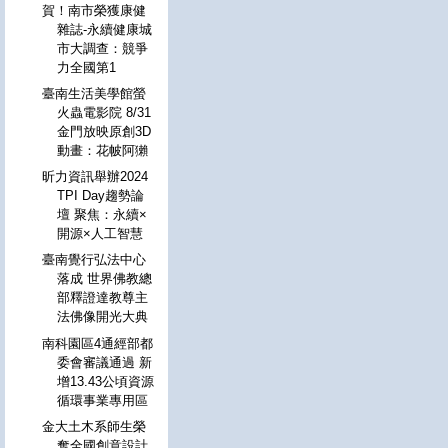
賀！南市榮獲康健
雜誌-永續健康城
市大調查：競爭
力全國第1
臺南生活美學館螢
火蟲電影院 8/31
金門放映原創3D
動畫：花帔阿獺
昕力資訊舉辦2024
TPI Day趨勢論
壇 聚焦：永續×
開源×人工智慧
臺南覺行弘法中心
落成 世界佛教總
部釋證達教尊主
法佛像開光大典
南科園區4通經部都
委會審議通過 新
增13.43公頃資源
循環事業專用區
金大土木系師生榮
奪全國創意設計