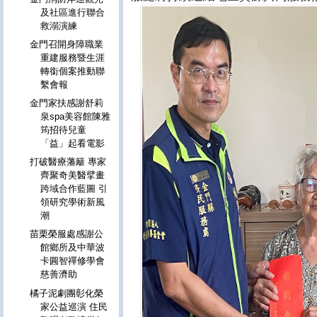
及社區進行聯合
救溺演練
金門召開身障職業
重建服務暨生涯
轉銜個案推動聯
繫會報
金門家扶感謝舒莉
泉spa美容館陳雅
筠招待兒童
「益」起看電影
打破醫療藩籬 專家
齊聚奇美醫擘畫
跨域合作藍圖 引
領研究學術新風
潮
苗栗榮服處感謝公
館鄉所及中華波
卡圓智禪修學會
慈善濟助
橘子泥劇團彰化榮
家公益巡演 住民