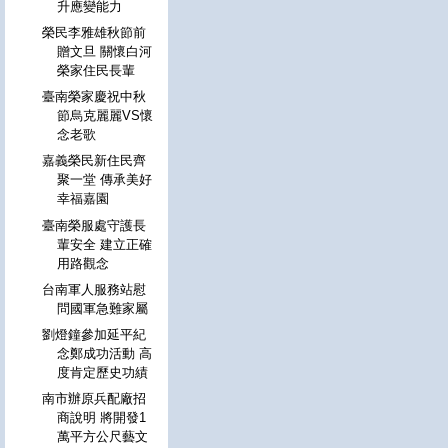
升應變能力
榮民李雅雄秋節前
贈文旦 關懷白河
榮家住民長輩
臺南榮家慶祝中秋
節烏克麗麗VS懷
念老歌
嘉義榮民新住民齊
聚一堂 傳承美好
幸福嘉園
臺南榮服處守護長
輩安全 建立正確
用路觀念
台南軍人服務站慰
問國軍急難家屬
劉燈鐘參加延平紀
念鄭成功活動 高
度肯定歷史功績
南市辦原兵配廠招
商說明 將開發1
萬平方公尺藝文