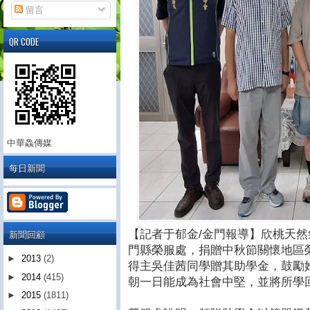
留言
QR CODE
中華鱻傳媒
每日新聞
新聞回顧
【記者于郁金/金門報導】欣桃天然
門縣榮服處，捐贈中秋節關懷地區
►
2013
(2)
得主吳佳茜同學贈其助學金，鼓勵
►
2014
(415)
朝一日能成為社會中堅，並將所學
►
2015
(1811)