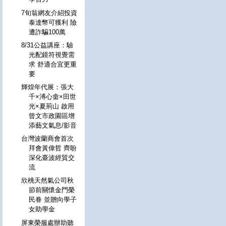
7旬翁網友介紹投資
泰達幣可獲利 險
遭詐騙100萬
8/31公益講座：驗
光配鏡符視覺需
求 舒適合宜更重
要
輝煌年代展：張大
千×溥心畬×田世
光×夏荊山 啟用
曾文市政園區增
添藝文氣息/影音
台灣波蘭商會首次
拜會黃偉哲 齊盼
深化臺波經貿交
流
欣桃天然氣公司秋
節前關懷金門榮
民眷 並贈向學子
女助學金
屏東榮服處辦助聽