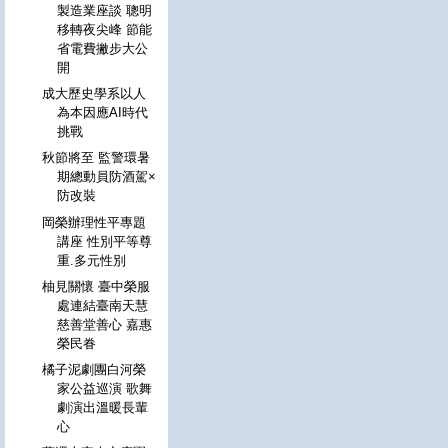
製造業座談 聰明
移轉夜尖峰 節能
省電費撇步大公
開
成大歷史學系以人
為本因應AI時代
挑戰
秋節將至 監警環暑
期總動員防酒駕×
防改裝
岡榮辦理性平專題
講座 性別平等尊
重.多元性別
柚見關懷 臺中榮服
處連結臺南天慧
慈善堂善心 嘉惠
榮民眷
橘子泥劇團白河榮
家公益巡演 歌舞
劇演出溫暖長輩
心