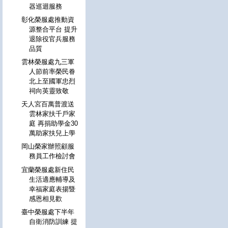
器巡迴服務
彰化榮服處推動資
源整合平台 提升
退除役官兵服務
品質
雲林榮服處九三軍
人節前率榮民眷
北上至國軍忠烈
祠向英靈致敬
天人宮百萬普渡送
雲林家扶千戶家
庭 再捐助學金30
萬助家扶兒上學
岡山榮家辦照顧服
務員工作檢討會
宜蘭榮服處新住民
生活適應輔導及
幸福家庭表揚暨
感恩相見歡
臺中榮服處下半年
自衛消防訓練 提