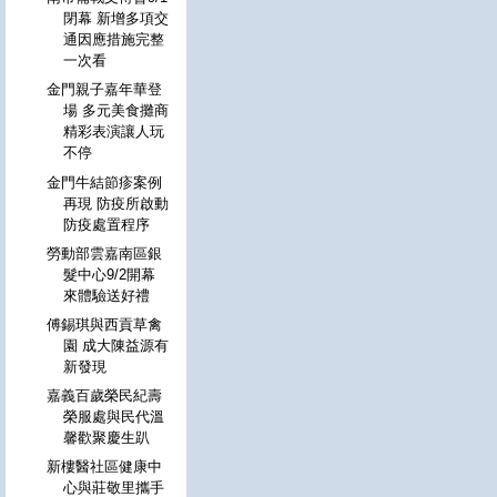
閉幕 新增多項交
通因應措施完整
一次看
金門親子嘉年華登
場 多元美食攤商
精彩表演讓人玩
不停
金門牛結節疹案例
再現 防疫所啟動
防疫處置程序
勞動部雲嘉南區銀
髮中心9/2開幕
來體驗送好禮
傅錫琪與西貢草禽
園 成大陳益源有
新發現
嘉義百歲榮民紀壽
榮服處與民代溫
馨歡聚慶生趴
新樓醫社區健康中
心與莊敬里攜手