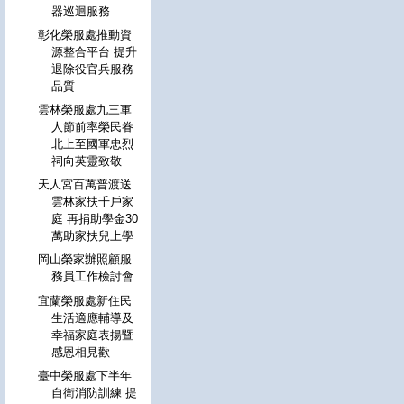
器巡迴服務
彰化榮服處推動資
源整合平台 提升
退除役官兵服務
品質
雲林榮服處九三軍
人節前率榮民眷
北上至國軍忠烈
祠向英靈致敬
天人宮百萬普渡送
雲林家扶千戶家
庭 再捐助學金30
萬助家扶兒上學
岡山榮家辦照顧服
務員工作檢討會
宜蘭榮服處新住民
生活適應輔導及
幸福家庭表揚暨
感恩相見歡
臺中榮服處下半年
自衛消防訓練 提