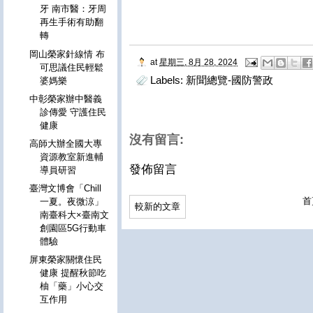
牙 南市醫：牙周
再生手術有助翻
轉
岡山榮家針線情 布
at
星期三, 8月 28, 2024
可思議住民輕鬆
Labels:
新聞總覽-國防警政
婆媽樂
中彰榮家辦中醫義
診傳愛 守護住民
健康
沒有留言:
高師大辦全國大專
資源教室新進輔
發佈留言
導員研習
臺灣文博會「Chill
首
一夏。夜微涼」
較新的文章
南臺科大×臺南文
創園區5G行動車
體驗
屏東榮家關懷住民
健康 提醒秋節吃
柚「藥」小心交
互作用