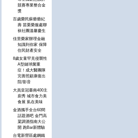
競賽專業整合金
獎
百歲榮民蘇爺爺紀
壽 苗栗榮服處聯
袂社團溫馨慶生
佳里榮家辦理金融
知識到你家 保障
住民財產安全
8歲女童罕見侵襲性
A型鏈球菌重
症！成大醫團隊
完善照顧康復出
院/影音
大員皇冠臺南400主
廚秀 城市食力美
食展 虱在美味
金酒攜手全台60間
話題酒吧 金門高
粱調酒指南大公
開 跑Bar新體驗
台電新營區處鋼鐵