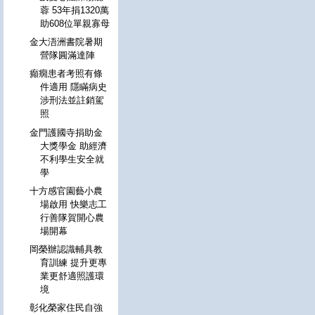
蓉 53年捐1320萬
助608位單親寡母
金大浯洲書院暑期
營隊圓滿達陣
癲癇患者考照有條
件適用 隱瞞病史
涉刑法並註銷駕
照
金門護國寺捐助金
大獎學金 助經濟
不利學生安全就
學
十方感官園藝小農
場啟用 快樂志工
行善隊賀開心農
場開幕
岡榮辦認識輔具教
育訓練 提升更專
業更舒適照護環
境
彰化榮家住民自強