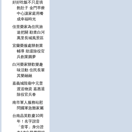
好好吃飯不只是填
飽肚子 金門早療
中心讓家庭用餐
成幸福時光
佳里榮家為住民旅
途把關 勘查白河
萬里長城風景區
宜蘭榮服處辦創業
輔導 助退除役官
兵創業圓夢
白河榮家辦歡樂趣
味活動 住民長輩
其樂融融
嘉義城隍廟中元普
渡送物資 嘉惠退
除役官兵眷
南市軍人服務站慰
問國軍急難家屬
台南晶英歡慶10周
年！名字諧音
「壹零」身分證