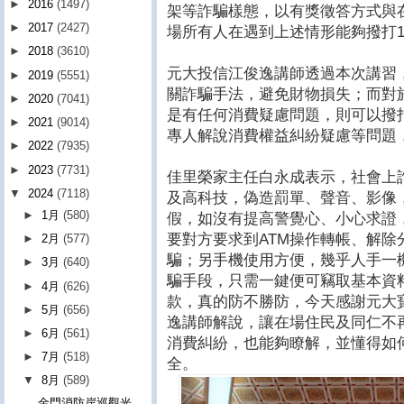
►
2016
(1497)
架等詐騙樣態，以有獎徵答方式與
►
2017
(2427)
場所有人在遇到上述情形能夠撥打1
►
2018
(3610)
元大投信江俊逸講師透過本次講習
►
2019
(5551)
關詐騙手法，避免財物損失；而對
►
2020
(7041)
是有任何消費疑慮問題，則可以撥打
►
2021
(9014)
專人解說消費權益糾紛疑慮等問題
►
2022
(7935)
►
2023
(7731)
佳里榮家主任白永成表示，社會上
▼
2024
(7118)
及高科技，偽造罰單、聲音、影像
►
1月
(580)
假，如沒有提高警覺心、小心求證
要對方要求到ATM操作轉帳、解除
►
2月
(577)
騙；另手機使用方便，幾乎人手一
►
3月
(640)
騙手段，只需一鍵便可竊取基本資
►
4月
(626)
款，真的防不勝防，今天感謝元大
►
5月
(656)
逸講師解說，讓在場住民及同仁不
►
6月
(561)
消費糾紛，也能夠瞭解，並懂得如
►
7月
(518)
全。
▼
8月
(589)
金門消防岸巡觀光