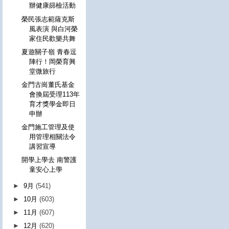
辦健康篩檢活動
榮民張志範薩克斯
風表演 與白河榮
家住民歡樂共舞
夏遊關子嶺 青春逗
陣行！岡榮育興
堂微旅行
金門古崗董氏基金
會換屆受理113年
育才獎學金即日
申辦
金門施工管理及使
用管理相關法令
講習宣導
開學上學去 南警護
童安心上學
►
9月
(541)
►
10月
(603)
►
11月
(607)
►
12月
(620)