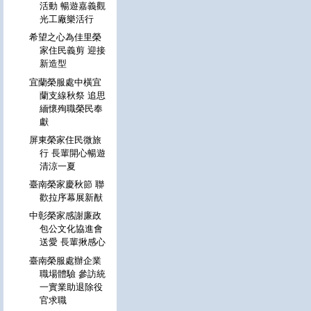
活動 暢遊嘉義觀
光工廠樂活行
希望之心為佳里榮
家住民義剪 迎接
新造型
宜蘭榮服處中橫宜
蘭支線秋祭 追思
緬懷殉職榮民奉
獻
屏東榮家住民微旅
行 長輩開心暢遊
清涼一夏
臺南榮家慶秋節 聯
歡拉序幕展新猷
中彰榮家感謝廉政
包公文化協進會
送愛 長輩揪感心
臺南榮服處辦企業
職場體驗 參訪統
一實業助退除役
官求職