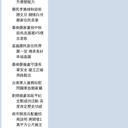
升應變能力
榮民李雅雄秋節前
贈文旦 關懷白河
榮家住民長輩
臺南榮家慶祝中秋
節烏克麗麗VS懷
念老歌
嘉義榮民新住民齊
聚一堂 傳承美好
幸福嘉園
臺南榮服處守護長
輩安全 建立正確
用路觀念
台南軍人服務站慰
問國軍急難家屬
劉燈鐘參加延平紀
念鄭成功活動 高
度肯定歷史功績
南市辦原兵配廠招
商說明 將開發1
萬平方公尺藝文