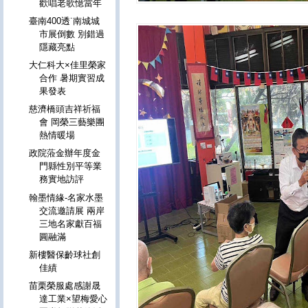
歡唱老歌憶當年
臺南400透˙南城城
市展倒數 別錯過
隱藏亮點
大仁科大×佳里榮家
合作 暑期實習成
果發表
慈濟橋頭吉祥祈福
會 岡榮三藝樂團
熱情暖場
政院蒞金辦年度金
門縣性別平等業
務實地訪評
翰墨情緣-名家水墨
交流邀請展 兩岸
三地名家獻百福
圓融滿
新樓醫保齡球社創
佳績
苗栗榮服處感謝晟
達工業×望梅愛心