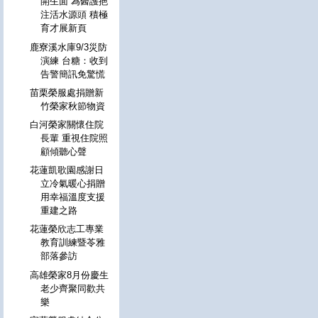
開生面 為醫護挹
注活水源頭 積極
育才展新頁
鹿寮溪水庫9/3災防
演練 台糖：收到
告警簡訊免驚慌
苗栗榮服處捐贈新
竹榮家秋節物資
白河榮家關懷住院
長輩 重視住院照
顧傾聽心聲
花蓮凱歌園感謝日
立冷氣暖心捐贈
用幸福溫度支援
重建之路
花蓮榮欣志工專業
教育訓練暨苓雅
部落參訪
高雄榮家8月份慶生
老少齊聚同歡共
樂