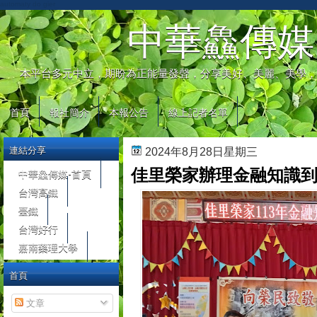
automaty do gier
中華鱻傳媒
本平台多元中立，期盼為正能量發聲，分享美好、美麗、美學，
首頁
報社簡介
本報公告
線上記者名單
連結分享
2024年8月28日星期三
佳里榮家辦理金融知識到
中華鱻傳媒-首頁
台灣高鐵
臺鐵
台灣好行
嘉南藥理大學
首頁
文章