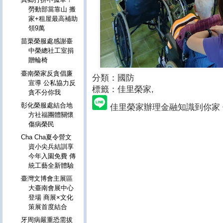
勞動部當靠山 搬
家+租屋最高補助
領9萬
苗栗榮服處感謝臺
中榮總社工室捐
贈輪椅
臺南榮家反貪倡廉
分類：國防
宣導 公私協力反
標籤：佳里榮家
,
貪不分你我
彰化榮服處結合地
佳里榮家辦理金融知識到你家
方社福團體關懷
傷病榮民
Cha Cha夏令營文
資小尖兵結訓享
今年入園免費 傳
統工藝全新體驗
臺灣文博會主展區
大臺南會展中心
登場 商展×文化
策展首度結合
牙周病嚴重恐需拔