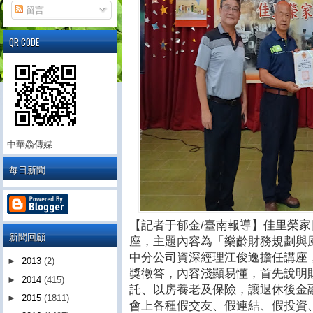
留言
QR CODE
中華鱻傳媒
每日新聞
【記者于郁金/臺南報導】佳里榮家
新聞回顧
座，主題內容為「樂齡財務規劃與
中分公司資深經理江俊逸擔任講座
►
2013
(2)
獎徵答，內容淺顯易懂，首先說明
►
2014
(415)
託、以房養老及保險，讓退休後金
►
2015
(1811)
會上各種假交友、假連結、假投資