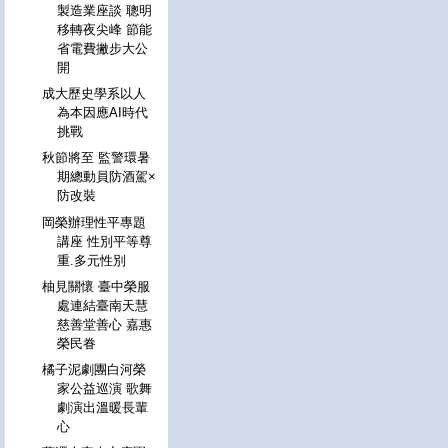
製造業座談 聰明
移轉夜尖峰 節能
省電費撇步大公
開
成大歷史學系以人
為本因應AI時代
挑戰
秋節將至 監警環暑
期總動員防酒駕×
防改裝
岡榮辦理性平專題
講座 性別平等尊
重.多元性別
柚見關懷 臺中榮服
處連結臺南天慧
慈善堂善心 嘉惠
榮民眷
橘子泥劇團白河榮
家公益巡演 歌舞
劇演出溫暖長輩
心