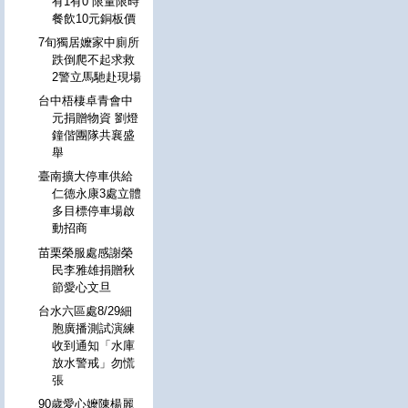
有1有0 限量限時
餐飲10元銅板價
7旬獨居嬤家中廁所
跌倒爬不起求救
2警立馬馳赴現場
台中梧棲卓青會中
元捐贈物資 劉燈
鐘偕團隊共襄盛
舉
臺南擴大停車供給
仁德永康3處立體
多目標停車場啟
動招商
苗栗榮服處感謝榮
民李雅雄捐贈秋
節愛心文旦
台水六區處8/29細
胞廣播測試演練
收到通知「水庫
放水警戒」勿慌
張
90歲愛心嬤陳楊麗