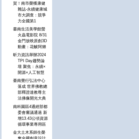
賀！南市榮獲康健
雜誌-永續健康城
市大調查：競爭
力全國第1
臺南生活美學館螢
火蟲電影院 8/31
金門放映原創3D
動畫：花帔阿獺
昕力資訊舉辦2024
TPI Day趨勢論
壇 聚焦：永續×
開源×人工智慧
臺南覺行弘法中心
落成 世界佛教總
部釋證達教尊主
法佛像開光大典
南科園區4通經部都
委會審議通過 新
增13.43公頃資源
循環事業專用區
金大土木系師生榮
奪全國創意設計