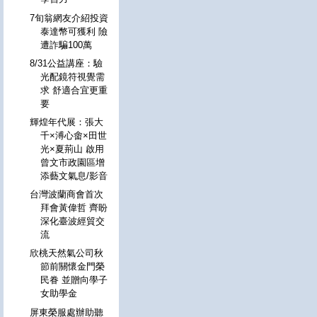
7旬翁網友介紹投資
泰達幣可獲利 險
遭詐騙100萬
8/31公益講座：驗
光配鏡符視覺需
求 舒適合宜更重
要
輝煌年代展：張大
千×溥心畬×田世
光×夏荊山 啟用
曾文市政園區增
添藝文氣息/影音
台灣波蘭商會首次
拜會黃偉哲 齊盼
深化臺波經貿交
流
欣桃天然氣公司秋
節前關懷金門榮
民眷 並贈向學子
女助學金
屏東榮服處辦助聽