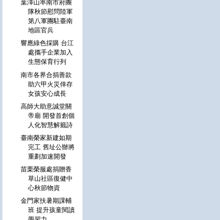
葉澤山率南市府團
隊秋節慰問陸軍
第八軍團駐臺南
地區官兵
響應綠色採購 台江
處攜手企業加入
生態保育行列
南市各界合捐善款
助六甲火災倖存
女孩安心成長
高師大助意誠堂關
帝廟 開發首創個
人化智慧解籤詩
臺南榮家新建如期
完工 舊址公辦將
重劃加速開發
苗栗榮服處捐贈香
草山社區復健中
心秋節物資
金門家扶暑期課輔
班 提升孩童閱讀
學習力