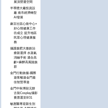
展演營運空間
半導體大廠投資設
廠 南市經濟轉型
AI發展
麻豆社區心衛中心×
好心情健康工作
坊成立 提升地區
民眾心理健康服
務
攝護腺肥大微創治
療新選擇 水蒸氣
消融手術 適合高
齡×麻醉高風險族
群
金門行動旅服-國際
遊客暢遊金門最
佳智慧導遊
金門中秋博狀元餅
古裝Cosplay攝影
賽票選至8/31
敏惠醫專迎新生別