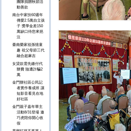
團隊捐贈秋節活
動善款
南台中家扶60週年
傳愛2.5萬自立孩
子 獎學金差150
萬缺口待您來挹
注
臺南榮家祖孫憶童
趣 祖父母節三代
融合超麻吉
女貸款需先繳付代
辦費 險遭詐騙2
萬
金門辦社區公民記
者實作養成班 讓
短影音看見在地
好社區
金門親子嘉年華主
活動8/31登場 邀
巧虎陪你開心收
假
異鄉打拼不孤單！