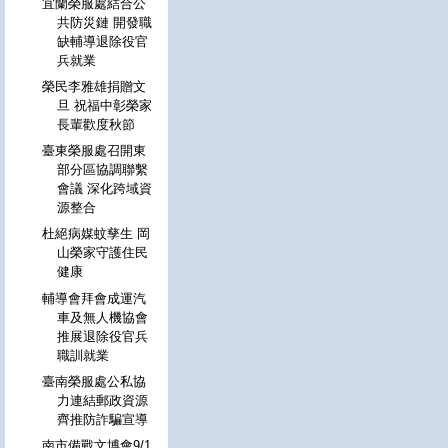
宜蘭榮服處結合公
共防災鏈 開發職
缺輔導退除役官
兵就業
榮民李雅雄捐贈文
旦 祝福中彰榮家
長輩歡度秋節
臺東榮服處召開東
部分區協調聯繫
會議 深化跨域資
源整合
杜絕病媒蚊孳生 岡
山榮家守護住民
健康
輔導會拜會成運汽
車及無人機協會
推展退除役官兵
職訓就業
臺南榮服處公私協
力連結郵政資源
齊推防詐騙宣導
南市備戰文博會9/1