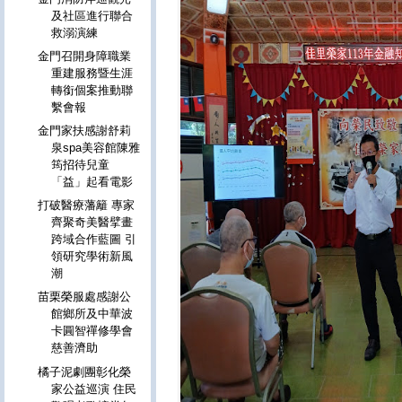
及社區進行聯合
救溺演練
金門召開身障職業
重建服務暨生涯
轉銜個案推動聯
繫會報
金門家扶感謝舒莉
泉spa美容館陳雅
筠招待兒童
「益」起看電影
打破醫療藩籬 專家
齊聚奇美醫擘畫
跨域合作藍圖 引
領研究學術新風
潮
苗栗榮服處感謝公
館鄉所及中華波
卡圓智禪修學會
慈善濟助
橘子泥劇團彰化榮
家公益巡演 住民