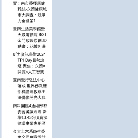
賀！南市榮獲康健
雜誌-永續健康城
市大調查：競爭
力全國第1
臺南生活美學館螢
火蟲電影院 8/31
金門放映原創3D
動畫：花帔阿獺
昕力資訊舉辦2024
TPI Day趨勢論
壇 聚焦：永續×
開源×人工智慧
臺南覺行弘法中心
落成 世界佛教總
部釋證達教尊主
法佛像開光大典
南科園區4通經部都
委會審議通過 新
增13.43公頃資源
循環事業專用區
金大土木系師生榮
奪全國創意設計