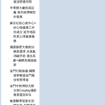
展演營運空間
半導體大廠投資設
廠 南市經濟轉型
AI發展
麻豆社區心衛中心×
好心情健康工作
坊成立 提升地區
民眾心理健康服
務
攝護腺肥大微創治
療新選擇 水蒸氣
消融手術 適合高
齡×麻醉高風險族
群
金門行動旅服-國際
遊客暢遊金門最
佳智慧導遊
金門中秋博狀元餅
古裝Cosplay攝影
賽票選至8/31
敏惠醫專迎新生別