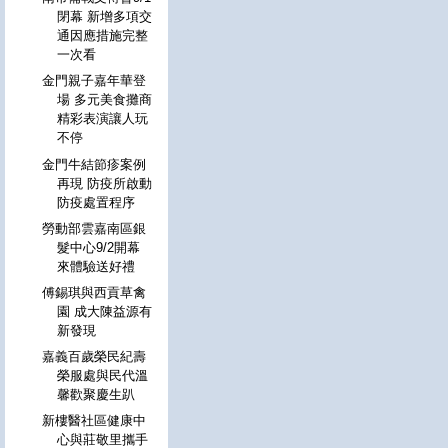
閉幕 新增多項交
通因應措施完整
一次看
金門親子嘉年華登
場 多元美食攤商
精彩表演讓人玩
不停
金門牛結節疹案例
再現 防疫所啟動
防疫處置程序
勞動部雲嘉南區銀
髮中心9/2開幕
來體驗送好禮
傅錫琪與西貢草禽
園 成大陳益源有
新發現
嘉義百歲榮民紀壽
榮服處與民代溫
馨歡聚慶生趴
新樓醫社區健康中
心與莊敬里攜手