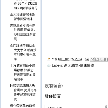
蓉 53年捐1320萬
助608位單親寡母
金大浯洲書院暑期
營隊圓滿達陣
癲癇患者考照有條
件適用 隱瞞病史
涉刑法並註銷駕
照
金門護國寺捐助金
大獎學金 助經濟
不利學生安全就
at
星期日, 8月 25, 2024
學
Labels:
新聞總覽-健康醫藥
十方感官園藝小農
場啟用 快樂志工
行善隊賀開心農
場開幕
沒有留言:
岡榮辦認識輔具教
育訓練 提升更專
業更舒適照護環
發佈留言
境
彰化榮家住民自強
首