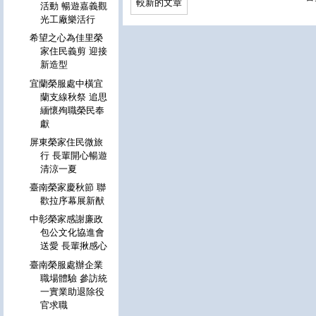
較新的文章
活動 暢遊嘉義觀
光工廠樂活行
希望之心為佳里榮
家住民義剪 迎接
新造型
宜蘭榮服處中橫宜
蘭支線秋祭 追思
緬懷殉職榮民奉
獻
屏東榮家住民微旅
行 長輩開心暢遊
清涼一夏
臺南榮家慶秋節 聯
歡拉序幕展新猷
中彰榮家感謝廉政
包公文化協進會
送愛 長輩揪感心
臺南榮服處辦企業
職場體驗 參訪統
一實業助退除役
官求職