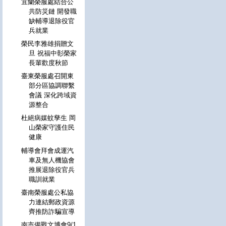
宜蘭榮服處結合公
共防災鏈 開發職
缺輔導退除役官
兵就業
榮民李雅雄捐贈文
旦 祝福中彰榮家
長輩歡度秋節
臺東榮服處召開東
部分區協調聯繫
會議 深化跨域資
源整合
杜絕病媒蚊孳生 岡
山榮家守護住民
健康
輔導會拜會成運汽
車及無人機協會
推展退除役官兵
職訓就業
臺南榮服處公私協
力連結郵政資源
齊推防詐騙宣導
南市備戰文博會9/1