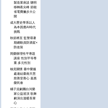
製造業座談 聰明
移轉夜尖峰 節能
省電費撇步大公
開
成大歷史學系以人
為本因應AI時代
挑戰
秋節將至 監警環暑
期總動員防酒駕×
防改裝
岡榮辦理性平專題
講座 性別平等尊
重.多元性別
柚見關懷 臺中榮服
處連結臺南天慧
慈善堂善心 嘉惠
榮民眷
橘子泥劇團白河榮
家公益巡演 歌舞
劇演出溫暖長輩
心