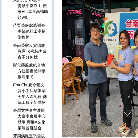
勞動部當靠山 搬
家+租屋最高補助
領9萬
苗栗榮服處感謝臺
中榮總社工室捐
贈輪椅
臺南榮家反貪倡廉
宣導 公私協力反
貪不分你我
彰化榮服處結合地
方社福團體關懷
傷病榮民
Cha Cha夏令營文
資小尖兵結訓享
今年入園免費 傳
統工藝全新體驗
臺灣文博會主展區
大臺南會展中心
登場 商展×文化
策展首度結合
牙周病嚴重恐需拔