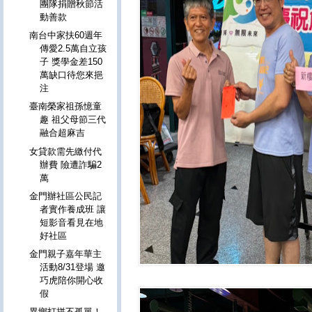
團隊捐贈秋節活
動善款
南台中家扶60週年
傳愛2.5萬自立孩
子 獎學金差150
萬缺口待您來挹
注
臺南榮家祖孫憶童
趣 祖父母節三代
融合超麻吉
女貸款需先繳付代
辦費 險遭詐騙2
萬
金門辦社區公民記
者實作養成班 讓
短影音看見在地
好社區
金門親子嘉年華主
活動8/31登場 邀
巧虎陪你開心收
假
異鄉打拼不孤單！