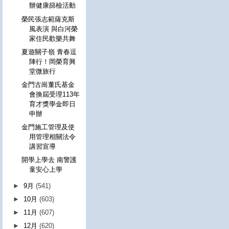
辦健康篩檢活動
榮民張志範薩克斯
風表演 與白河榮
家住民歡樂共舞
夏遊關子嶺 青春逗
陣行！岡榮育興
堂微旅行
金門古崗董氏基金
會換屆受理113年
育才獎學金即日
申辦
金門施工管理及使
用管理相關法令
講習宣導
開學上學去 南警護
童安心上學
►
9月
(541)
►
10月
(603)
►
11月
(607)
►
12月
(620)