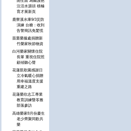
開生面 為醫護挹
注活水源頭 積極
育才展新頁
鹿寮溪水庫9/3災防
演練 台糖：收到
告警簡訊免驚慌
苗栗榮服處捐贈新
竹榮家秋節物資
白河榮家關懷住院
長輩 重視住院照
顧傾聽心聲
花蓮凱歌園感謝日
立冷氣暖心捐贈
用幸福溫度支援
重建之路
花蓮榮欣志工專業
教育訓練暨苓雅
部落參訪
高雄榮家8月份慶生
老少齊聚同歡共
樂