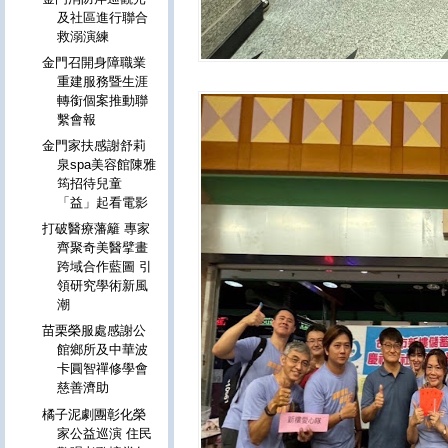
及社區進行聯合
救溺演練
金門召開身障職業
重建服務暨生涯
轉銜個案推動聯
繫會報
金門家扶感謝舒莉
泉spa美容館陳雅
筠招待兒童
「益」起看電影
打破醫療藩籬 專家
齊聚奇美醫擘畫
跨域合作藍圖 引
領研究學術新風
潮
苗栗榮服處感謝公
館鄉所及中華波
卡圓智禪修學會
慈善濟助
橘子泥劇團彰化榮
家公益巡演 住民