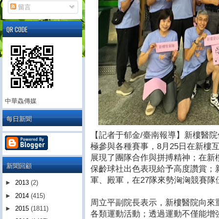
留言
QR CODE
中華鱻傳媒
每日新聞
【記者于郁金/臺南報導】新樓醫
極參與各種賽事，8月25日在新樓
展現了團隊合作與拼搏精神；在新
新聞回顧
保齡球社出色表現給予高度讚賞；
軍、殿軍，在27隊來勢洶洶競賽隊
►
2013
(2)
►
2014
(415)
周立平副院長表示，新樓醫院向來
►
2015
(1811)
各類運動活動；透過運動不僅能增