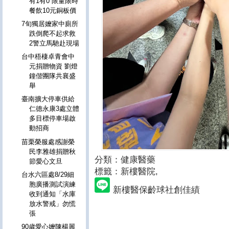
有1有0 限量限時
餐飲10元銅板價
7旬獨居嬤家中廁所
跌倒爬不起求救
2警立馬馳赴現場
台中梧棲卓青會中
元捐贈物資 劉燈
鐘偕團隊共襄盛
舉
臺南擴大停車供給
仁德永康3處立體
多目標停車場啟
動招商
苗栗榮服處感謝榮
民李雅雄捐贈秋
分類：健康醫藥
節愛心文旦
標籤：新樓醫院
,
台水六區處8/29細
胞廣播測試演練
新樓醫保齡球社創佳績
收到通知「水庫
放水警戒」勿慌
張
90歲愛心嬤陳楊麗