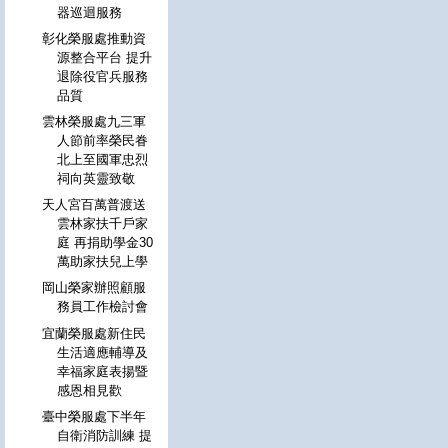
器巡迴服務
彰化榮服處推動資
源整合平台 提升
退除役官兵服務
品質
雲林榮服處九三軍
人節前率榮民眷
北上至國軍忠烈
祠向英靈致敬
天人宮百萬普渡送
雲林家扶千戶家
庭 再捐助學金30
萬助家扶兒上學
岡山榮家辦照顧服
務員工作檢討會
宜蘭榮服處新住民
生活適應輔導及
幸福家庭表揚暨
感恩相見歡
臺中榮服處下半年
自衛消防訓練 提