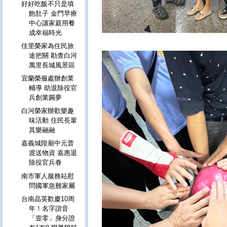
好好吃飯不只是填
飽肚子 金門早療
中心讓家庭用餐
成幸福時光
佳里榮家為住民旅
途把關 勘查白河
萬里長城風景區
宜蘭榮服處辦創業
輔導 助退除役官
兵創業圓夢
白河榮家辦歡樂趣
味活動 住民長輩
其樂融融
嘉義城隍廟中元普
渡送物資 嘉惠退
除役官兵眷
南市軍人服務站慰
問國軍急難家屬
台南晶英歡慶10周
年！名字諧音
「壹零」身分證