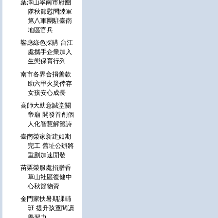
葉澤山率南市府團
隊秋節慰問陸軍
第八軍團駐臺南
地區官兵
響應綠色採購 台江
處攜手企業加入
生態保育行列
南市各界合捐善款
助六甲火災倖存
女孩安心成長
高師大助意誠堂關
帝廟 開發首創個
人化智慧解籤詩
臺南榮家新建如期
完工 舊址公辦將
重劃加速開發
苗栗榮服處捐贈香
草山社區復健中
心秋節物資
金門家扶暑期課輔
班 提升孩童閱讀
學習力