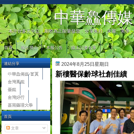
automaty do gier
中華鱻傳媒
本平台多元中立，期盼為正能量發聲，分享美好、美麗、美學，
首頁
報社簡介
本報公告
線上記者名單
連結分享
2024年8月25日星期日
新樓醫保齡球社創佳績
中華鱻傳媒-首頁
台灣高鐵
臺鐵
台灣好行
嘉南藥理大學
首頁
文章