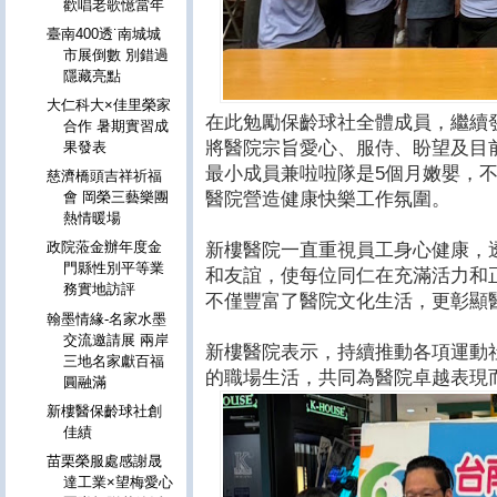
歡唱老歌憶當年
臺南400透˙南城城
市展倒數 別錯過
隱藏亮點
大仁科大×佳里榮家
在此勉勵保齡球社全體成員，繼續
合作 暑期實習成
將醫院宗旨愛心、服侍、盼望及目
果發表
最小成員兼啦啦隊是5個月嫩嬰，
慈濟橋頭吉祥祈福
醫院營造健康快樂工作氛圍。
會 岡榮三藝樂團
熱情暖場
政院蒞金辦年度金
新樓醫院一直重視員工身心健康，
門縣性別平等業
和友誼，使每位同仁在充滿活力和
務實地訪評
不僅豐富了醫院文化生活，更彰顯
翰墨情緣-名家水墨
交流邀請展 兩岸
新樓醫院表示，持續推動各項運動
三地名家獻百福
的職場生活，共同為醫院卓越表現
圓融滿
新樓醫保齡球社創
佳績
苗栗榮服處感謝晟
達工業×望梅愛心