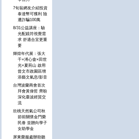
7旬翁網友介紹投資
泰達幣可獲利 險
遭詐騙100萬
8/31公益講座：驗
光配鏡符視覺需
求 舒適合宜更重
要
輝煌年代展：張大
千×溥心畬×田世
光×夏荊山 啟用
曾文市政園區增
添藝文氣息/影音
台灣波蘭商會首次
拜會黃偉哲 齊盼
深化臺波經貿交
流
欣桃天然氣公司秋
節前關懷金門榮
民眷 並贈向學子
女助學金
屏東榮服處辦助聽