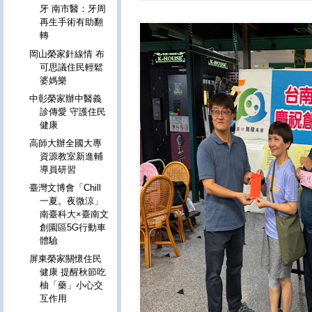
牙 南市醫：牙周
再生手術有助翻
轉
岡山榮家針線情 布
可思議住民輕鬆
婆媽樂
中彰榮家辦中醫義
診傳愛 守護住民
健康
高師大辦全國大專
資源教室新進輔
導員研習
臺灣文博會「Chill
一夏。夜微涼」
南臺科大×臺南文
創園區5G行動車
體驗
屏東榮家關懷住民
健康 提醒秋節吃
柚「藥」小心交
互作用