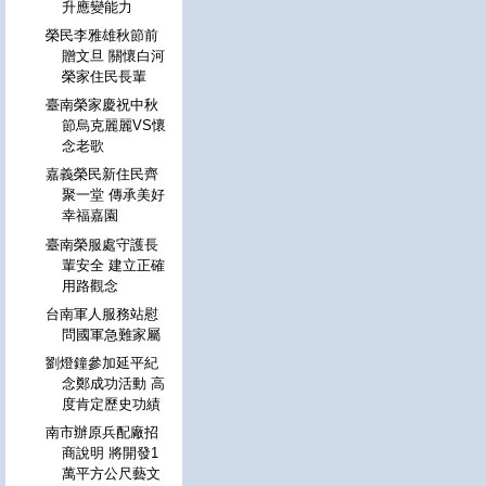
升應變能力
榮民李雅雄秋節前
贈文旦 關懷白河
榮家住民長輩
臺南榮家慶祝中秋
節烏克麗麗VS懷
念老歌
嘉義榮民新住民齊
聚一堂 傳承美好
幸福嘉園
臺南榮服處守護長
輩安全 建立正確
用路觀念
台南軍人服務站慰
問國軍急難家屬
劉燈鐘參加延平紀
念鄭成功活動 高
度肯定歷史功績
南市辦原兵配廠招
商說明 將開發1
萬平方公尺藝文