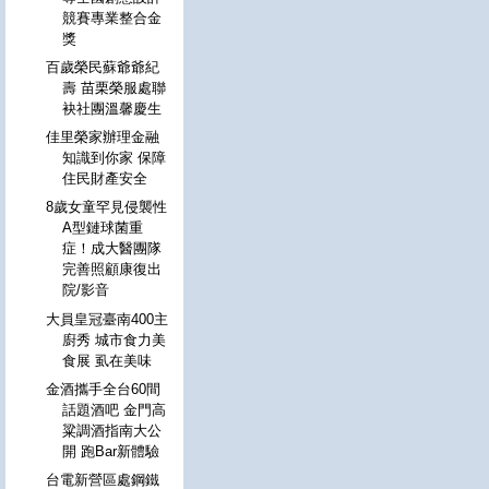
競賽專業整合金
獎
百歲榮民蘇爺爺紀
壽 苗栗榮服處聯
袂社團溫馨慶生
佳里榮家辦理金融
知識到你家 保障
住民財產安全
8歲女童罕見侵襲性
A型鏈球菌重
症！成大醫團隊
完善照顧康復出
院/影音
大員皇冠臺南400主
廚秀 城市食力美
食展 虱在美味
金酒攜手全台60間
話題酒吧 金門高
粱調酒指南大公
開 跑Bar新體驗
台電新營區處鋼鐵