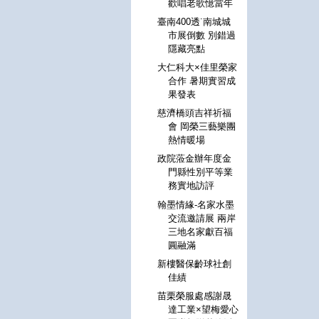
歡唱老歌憶當年
臺南400透˙南城城
市展倒數 別錯過
隱藏亮點
大仁科大×佳里榮家
合作 暑期實習成
果發表
慈濟橋頭吉祥祈福
會 岡榮三藝樂團
熱情暖場
政院蒞金辦年度金
門縣性別平等業
務實地訪評
翰墨情緣-名家水墨
交流邀請展 兩岸
三地名家獻百福
圓融滿
新樓醫保齡球社創
佳績
苗栗榮服處感謝晟
達工業×望梅愛心