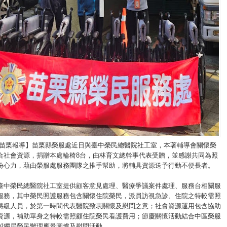
/苗栗報導】苗栗縣榮服處近日與臺中榮民總醫院社工室，本著輔導會關懷榮
合社會資源，捐贈本處輪椅8台，由林育文總幹事代表受贈，並感謝共同為照
份心力，藉由榮服處服務團隊之推手幫助，將輔具資源送予行動不便長者。
臺中榮民總醫院社工室提供顧客意見處理、醫療爭議案件處理、服務台相關服
服務，其中榮民照護服務包含關懷住院榮民，派員訪視急診、住院之特較需照
將級人員，於第一時間代表醫院致表關懷及慰問之意；社會資源運用包含協助
資源，補助單身之特較需照顧住院榮民看護費用；節慶關懷活動結合中區榮服
與獨居榮民辦理應景圍爐及慰問活動。