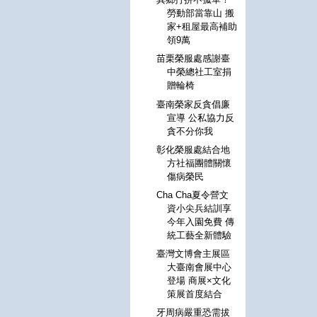
勞動部當靠山 搬
家+租屋最高補助
領9萬
苗栗榮服處感謝臺
中榮總社工室捐
贈輪椅
臺南榮家反貪倡廉
宣導 公私協力反
貪不分你我
彰化榮服處結合地
方社福團體關懷
傷病榮民
Cha Cha夏令營文
資小尖兵結訓享
今年入園免費 傳
統工藝全新體驗
臺灣文博會主展區
大臺南會展中心
登場 商展×文化
策展首度結合
牙周病嚴重恐需拔