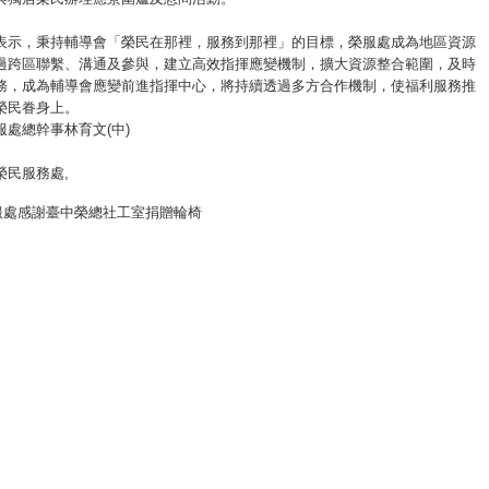
表示，秉持輔導會「榮民在那裡，服務到那裡」的目標，榮服處成為地區資源
過跨區聯繫、溝通及參與，建立高效指揮應變機制，擴大資源整合範圍，及時
務，成為輔導會應變前進指揮中心，將持續透過多方合作機制，使福利服務推
榮民眷身上。
處總幹事林育文(中)
榮民服務處
,
服處感謝臺中榮總社工室捐贈輪椅