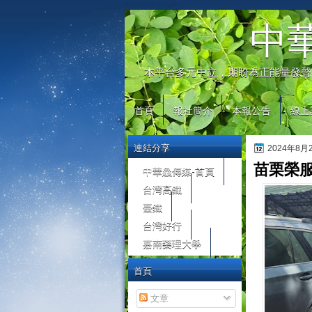
automaty do gier
中
本平台多元中立，期盼為正能量發聲
首頁
報社簡介
本報公告
線上
連結分享
2024年8
苗栗榮
中華鱻傳媒-首頁
台灣高鐵
臺鐵
台灣好行
嘉南藥理大學
首頁
文章