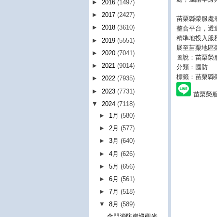
►
2016
(1497)
►
2017
(2427)
苗栗縣榮服處
►
2018
(3610)
整合平台，透
精準地投入服
►
2019
(5551)
展至苗栗地區
►
2020
(7041)
圖說：苗栗榮服
►
2021
(9014)
分類：國防
標籤：苗栗縣
►
2022
(7935)
►
2023
(7731)
苗栗榮
▼
2024
(7118)
►
1月
(580)
►
2月
(577)
►
3月
(640)
►
4月
(626)
►
5月
(656)
►
6月
(561)
►
7月
(518)
▼
8月
(589)
金門消防岸巡觀光