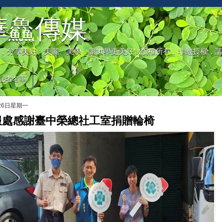
華鱻傳媒
，分享美好、美麗、美學，讓世界更美好！版權所有，非經授權，
記者名單
月26日星期一
服處感謝臺中榮總社工室捐贈輪椅