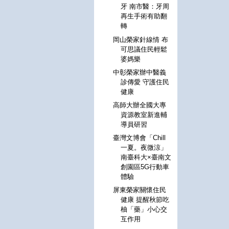
牙 南市醫：牙周
再生手術有助翻
轉
岡山榮家針線情 布
可思議住民輕鬆
婆媽樂
中彰榮家辦中醫義
診傳愛 守護住民
健康
高師大辦全國大專
資源教室新進輔
導員研習
臺灣文博會「Chill
一夏。夜微涼」
南臺科大×臺南文
創園區5G行動車
體驗
屏東榮家關懷住民
健康 提醒秋節吃
柚「藥」小心交
互作用