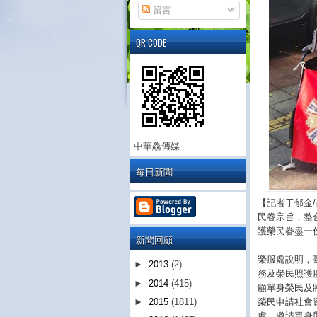
留言
QR CODE
中華鱻傳媒
每日新聞
【記者于郁金
民眷宗旨，整
護榮民眷盡一
新聞回顧
榮服處說明，
►
2013
(2)
務及榮民照護
►
2014
(415)
顧單身榮民及
榮民申請社會
►
2015
(1811)
處，邀請單身