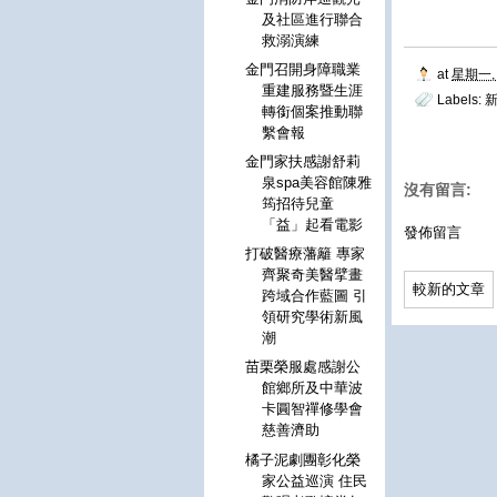
及社區進行聯合
救溺演練
金門召開身障職業
at
星期一, 
重建服務暨生涯
Labels:
轉銜個案推動聯
繫會報
金門家扶感謝舒莉
泉spa美容館陳雅
沒有留言:
筠招待兒童
「益」起看電影
發佈留言
打破醫療藩籬 專家
齊聚奇美醫擘畫
較新的文章
跨域合作藍圖 引
領研究學術新風
潮
苗栗榮服處感謝公
館鄉所及中華波
卡圓智禪修學會
慈善濟助
橘子泥劇團彰化榮
家公益巡演 住民