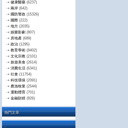
⇢
健康醫藥
(6237)
⇢
兩岸
(642)
⇢
國防警政
(15326)
⇢
國際
(222)
⇢
地方
(2035)
⇢
娛樂影劇
(807)
⇢
房地產
(689)
⇢
政治
(1295)
⇢
教育學術
(8402)
⇢
文化宗教
(2101)
⇢
旅遊美食
(2614)
⇢
消費生活
(6341)
⇢
社會
(11754)
⇢
科技環保
(2091)
⇢
農漁牧業
(2544)
⇢
運動體育
(701)
⇢
金融財經
(826)
熱門文章
..