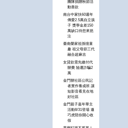
團隊捐贈秋節活
動善款
南台中家扶60週年
傳愛2.5萬自立孩
子 獎學金差150
萬缺口待您來挹
注
臺南榮家祖孫憶童
趣 祖父母節三代
融合超麻吉
女貸款需先繳付代
辦費 險遭詐騙2
萬
金門辦社區公民記
者實作養成班 讓
短影音看見在地
好社區
金門親子嘉年華主
活動8/31登場 邀
巧虎陪你開心收
假
異鄉打拼不孤單！