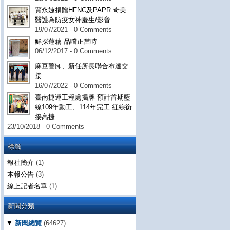
賈永婕捐贈HFNC及PAPR 奇美
醫護為防疫女神慶生/影音
19/07/2021 - 0 Comments
鮮採蓮藕 品嚐正當時
06/12/2017 - 0 Comments
麻豆警卸、新任所長聯合布達交
接
16/07/2022 - 0 Comments
臺南捷運工程處揭牌 預計首期藍
線109年動工、114年完工 紅線銜
接高捷
23/10/2018 - 0 Comments
標籤
報社簡介
(1)
本報公告
(3)
線上記者名單
(1)
新聞分類
▼
新聞總覽
(64627)