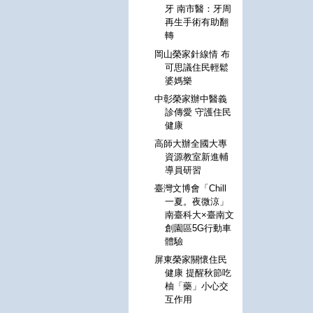
牙 南市醫：牙周
再生手術有助翻
轉
岡山榮家針線情 布
可思議住民輕鬆
婆媽樂
中彰榮家辦中醫義
診傳愛 守護住民
健康
高師大辦全國大專
資源教室新進輔
導員研習
臺灣文博會「Chill
一夏。夜微涼」
南臺科大×臺南文
創園區5G行動車
體驗
屏東榮家關懷住民
健康 提醒秋節吃
柚「藥」小心交
互作用