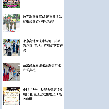
嘹亮歌聲展軍威 屏東縣後備
部接受國防部軍歌驗收
永康高地大淹水疑地下排水
溝崩壞 要求市府對症下藥解
決
苗栗榮服處謝浚豪處長布達
宣誓典禮
金門115年中秋配售酒8/17起
展開 配售認證或恢復請期限
內申辦