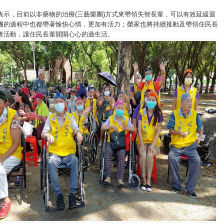
表示，目前以非藥物的治療(三藝樂團)方式來帶領失智長輩，可以有效延緩退
團的過程中也都帶著愉快心情，更加有活力；榮家也將持續推動及帶領住民長
善活動，讓住民長輩開開心心的過生活。