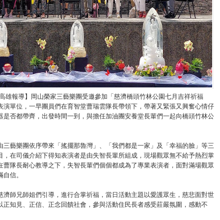
/高雄報導】岡山榮家三藝樂團受邀參加「慈濟橋頭竹林公園七月吉祥祈福
表演單位，一早團員們在育智堂曹瑞雲隊長帶領下，帶著又緊張又興奮心情仔
器是否都帶齊，出發時間一到，與擔任加油團安養堂長輩們一起向橋頭竹林公
由三藝樂團依序帶來「搖擺那魯灣」、「我們都是一家」及「幸福的臉」等三
目，在司儀介紹下得知表演者是由失智長輩所組成，現場觀眾無不給予熱烈掌
在曹隊長耐心教導之下，失智長輩們個個都成為了專業表演者，面對滿場觀眾
滿自信。
慈濟師兄師姐們引導，進行合掌祈福，當日活動主題以愛護眾生，慈悲面對世
以正知見、正信、正念回饋社會，參與活動住民長者感受莊嚴氛圍，感動不