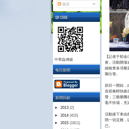
留言
QR CODE
【記者于郁金
中華鱻傳媒
會」活動開場
細檢查各項樂
每日新聞
園出發。
節目一開始，
首節奏輕快曲
新聞回顧
聲；三藝樂團
毫不怯場，充
►
2013
(2)
活動接下來由
►
2014
(415)
間一切災難，
►
2015
(1811)
已。