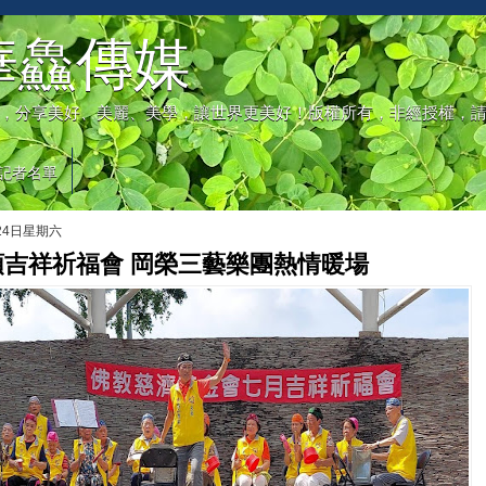
華鱻傳媒
，分享美好、美麗、美學，讓世界更美好！版權所有，非經授權，
記者名單
月24日星期六
頭吉祥祈福會 岡榮三藝樂團熱情暖場