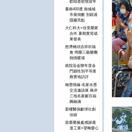
歡唱老歌憶當年
臺南400透˙南城城
市展倒數 別錯過
隱藏亮點
大仁科大×佳里榮家
合作 暑期實習成
果發表
慈濟橋頭吉祥祈福
會 岡榮三藝樂團
熱情暖場
政院蒞金辦年度金
門縣性別平等業
務實地訪評
翰墨情緣-名家水墨
交流邀請展 兩岸
三地名家獻百福
圓融滿
新樓醫保齡球社創
佳績
苗栗榮服處感謝晟
達工業×望梅愛心