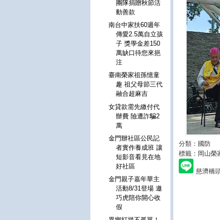
團隊捐贈秋節活
動善款
南台中家扶60週年
傳愛2.5萬自立孩
子 獎學金差150
萬缺口待您來挹
注
臺南榮家祖孫憶童
趣 祖父母節三代
融合超麻吉
女貸款需先繳付代
辦費 險遭詐騙2
萬
金門辦社區公民記
分類：國防
者實作養成班 讓
標籤：岡山榮
短影音看見在地
好社區
慈濟橋
金門親子嘉年華主
活動8/31登場 邀
巧虎陪你開心收
假
異鄉打拼不孤單！