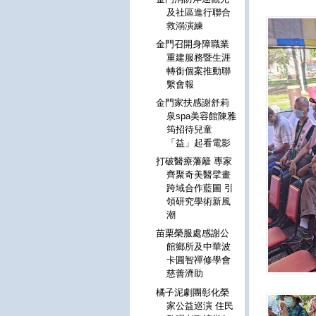
及社區進行聯合
救溺演練
金門召開身障職業
重建服務暨生涯
轉銜個案推動聯
繫會報
金門家扶感謝舒莉
泉spa美容館陳雅
筠招待兒童
「益」起看電影
打破醫療藩籬 專家
齊聚奇美醫擘畫
跨域合作藍圖 引
領研究學術新風
潮
苗栗榮服處感謝公
館鄉所及中華波
卡圓智禪修學會
慈善濟助
橘子泥劇團彰化榮
家公益巡演 住民