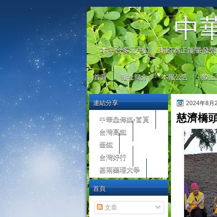
automaty do gier
中
本平台多元中立，期盼為正能量發聲
首頁
報社簡介
本報公告
線上
連結分享
2024年8
慈濟橋
中華鱻傳媒-首頁
台灣高鐵
臺鐵
台灣好行
嘉南藥理大學
首頁
文章