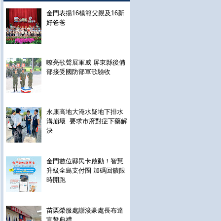
金門表揚16模範父親及16新
好爸爸
嘹亮歌聲展軍威 屏東縣後備
部接受國防部軍歌驗收
永康高地大淹水疑地下排水
溝崩壞 要求市府對症下藥解
決
金門數位縣民卡啟動！智慧
升級全島支付圈 加碼回饋限
時開跑
苗栗榮服處謝浚豪處長布達
宣誓典禮