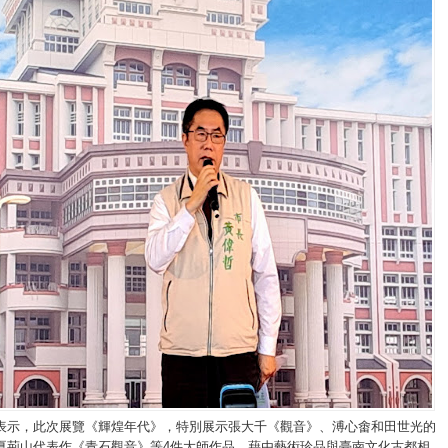
表示，此次展覽《輝煌年代》，特別展示張大千《觀音》、溥心畬和田世光的
夏荊山代表作《青石觀音》等4件大師作品，藉由藝術珍品與臺南文化古都相