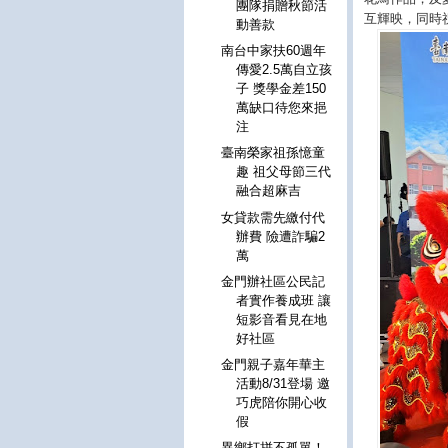
團隊捐贈秋節活
互輝映，同時
動善款
南台中家扶60週年
傳愛2.5萬自立孩
子 獎學金差150
萬缺口待您來挹
注
臺南榮家祖孫憶童
趣 祖父母節三代
融合超麻吉
女貸款需先繳付代
辦費 險遭詐騙2
萬
金門辦社區公民記
者實作養成班 讓
短影音看見在地
好社區
金門親子嘉年華主
活動8/31登場 邀
巧虎陪你開心收
假
異鄉打拼不孤單！