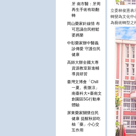
牙 南市醫：牙周
再生手術有助翻
立委林俊憲表
轉
轉變為文化中
為藝術轉型之
岡山榮家針線情 布
可思議住民輕鬆
婆媽樂
中彰榮家辦中醫義
診傳愛 守護住民
健康
高師大辦全國大專
資源教室新進輔
導員研習
臺灣文博會「Chill
一夏。夜微涼」
南臺科大×臺南文
創園區5G行動車
體驗
屏東榮家關懷住民
健康 提醒秋節吃
柚「藥」小心交
互作用