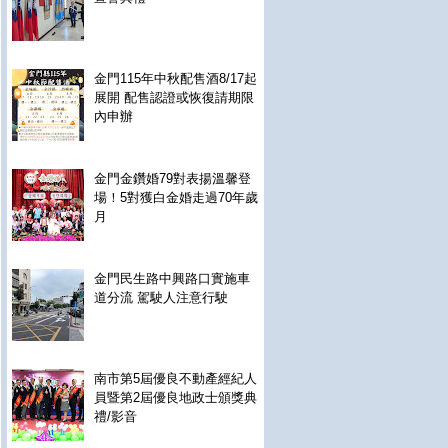
金門115年中秋配售酒8/17起
展開 配售認證或恢復請期限
內申辦
金門金鑽婚79對表揚溫馨登
場！5對獲白金婚走過70年歲
月
金門民生路中興路口實施車
道分流 駕駛人注意行駛
南市第5屆優良不動產經紀人
員暨第2屆優良地政士頒獎典
禮/影音