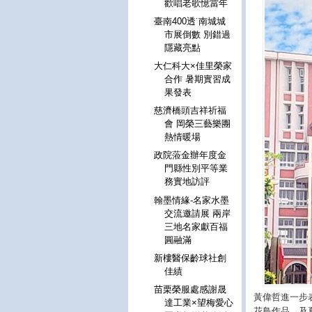
歡唱老歌憶當年
臺南400透˙南城城
市展倒數 別錯過
隱藏亮點
大仁科大×佳里榮家
合作 暑期實習成
果發表
慈濟橋頭吉祥祈福
會 岡榮三藝樂團
熱情暖場
政院蒞金辦年度金
門縣性別平等業
務實地訪評
翰墨情緣-名家水墨
交流邀請展 兩岸
三地名家獻百福
圓融滿
新樓醫保齡球社創
佳績
苗栗榮服處感謝晟
黃偉哲進一步
達工業×望梅愛心
花鳥作品，及