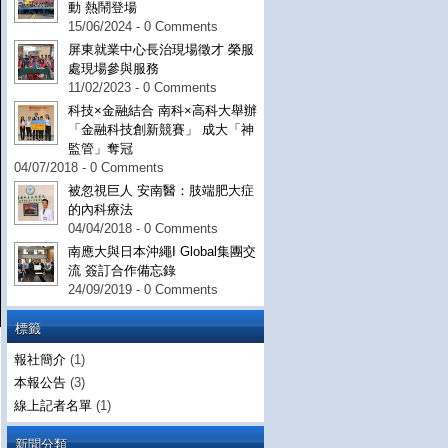
動 熱鬧登場
15/06/2024 - 0 Comments
屏東就業中心長治現場徵才 榮服
處現場參與服務
11/02/2023 - 0 Comments
科技×金融結合 南科×高科大舉辦
「金融科技創新競賽」 成大「神
監管」奪冠
04/07/2018 - 0 Comments
被忽視巨人 安南醫：肢端肥大症
的內科療法
04/04/2018 - 0 Comments
南應大與日本沖繩I Global集團交
流 簽訂合作備忘錄
24/09/2019 - 0 Comments
標籤
報社簡介
(1)
本報公告
(3)
線上記者名單
(1)
新聞分類