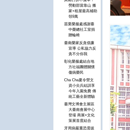
勞動部當靠山 搬
家+租屋最高補助
領9萬
苗栗榮服處感謝臺
中榮總社工室捐
贈輪椅
臺南榮家反貪倡廉
宣導 公私協力反
貪不分你我
彰化榮服處結合地
方社福團體關懷
傷病榮民
Cha Cha夏令營文
資小尖兵結訓享
今年入園免費 傳
統工藝全新體驗
臺灣文博會主展區
大臺南會展中心
登場 商展×文化
策展首度結合
牙周病嚴重恐需拔