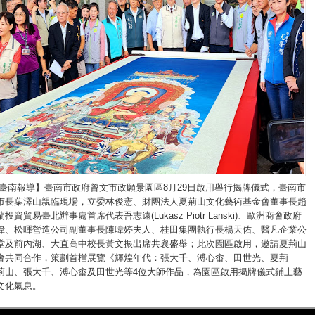
/臺南報導】臺南市政府曾文市政願景園區8月29日啟用舉行揭牌儀式，臺南市
市長葉澤山親臨現場，立委林俊憲、財團法人夏荊山文化藝術基金會董事長趙
資貿易臺北辦事處首席代表吾志遠(Lukasz Piotr Lanski)、歐洲商會政府
偉、松暉營造公司副董事長陳暐婷夫人、桂田集團執行長楊天佑、醫凡企業公
堂及前內湖、大直高中校長黃文振出席共襄盛舉；此次園區啟用，邀請夏荊山
會共同合作，策劃首檔展覽《輝煌年代：張大千、溥心畬、田世光、夏荊
荊山、張大千、溥心畬及田世光等4位大師作品，為園區啟用揭牌儀式鋪上藝
文化氣息。