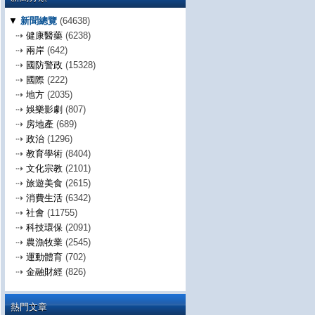
▼
新聞總覽
(64638)
⇢
健康醫藥
(6238)
⇢
兩岸
(642)
⇢
國防警政
(15328)
⇢
國際
(222)
⇢
地方
(2035)
⇢
娛樂影劇
(807)
⇢
房地產
(689)
⇢
政治
(1296)
⇢
教育學術
(8404)
⇢
文化宗教
(2101)
⇢
旅遊美食
(2615)
⇢
消費生活
(6342)
⇢
社會
(11755)
⇢
科技環保
(2091)
⇢
農漁牧業
(2545)
⇢
運動體育
(702)
⇢
金融財經
(826)
熱門文章