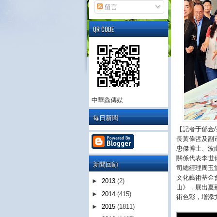
留言
QR CODE
中華鱻傳媒
每日新聞
【記者于郁金
長黃偉哲及副
忠傑博士、波蘭投
關係代表李世
新聞回顧
司總經理周玉
文化藝術基金
►
2013
(2)
山》，展出夏
►
2014
(415)
術色彩，增添
►
2015
(1811)