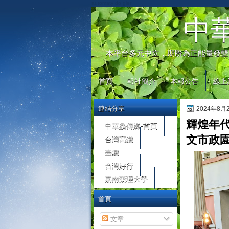
automaty do gier
中
本平台多元中立，期盼為正能量發聲
首頁
報社簡介
本報公告
線上
連結分享
2024年8
輝煌年代
中華鱻傳媒-首頁
台灣高鐵
文市政園
臺鐵
台灣好行
嘉南藥理大學
首頁
文章