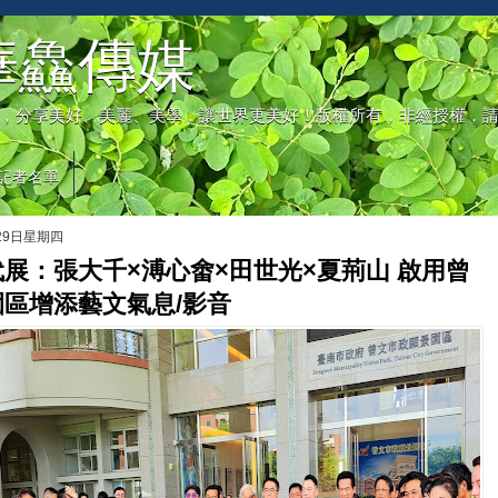
華鱻傳媒
，分享美好、美麗、美學，讓世界更美好！版權所有，非經授權，
記者名單
月29日星期四
展：張大千×溥心畬×田世光×夏荊山 啟用曾
區增添藝文氣息/影音