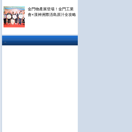
金門物產展登場！金門工業
會×漢神洲際浯島原汁全攻略
..