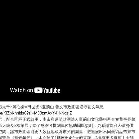
張大千×溥心畬×田世光×夏荊山 曾文市政園區增添藝文氣息
u.be/KiZpKhnbis0?si=MJ3zmAxY4H-NdzjZ
示，配合園區正式啟用，南市府邀請財團法人夏荊山文化藝術基金會董事長趙
區大廳及2樓策展；除了感謝各機關單位協助園區規劃，更感謝首府大學提供
空間，讓市政園區能更大效益地成為市民們園區；透過展出不同藝術品帶來市
展覽為《輝煌年代》，本次除了1樓展出4位大師真跡，2樓有更多夏荊山大師