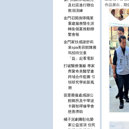
作品展出，期
及社區進行聯合
救溺演練
金門召開身障職業
重建服務暨生涯
轉銜個案推動聯
繫會報
金門家扶感謝舒莉
泉spa美容館陳雅
筠招待兒童
「益」起看電影
打破醫療藩籬 專家
齊聚奇美醫擘畫
跨域合作藍圖 引
領研究學術新風
潮
苗栗榮服處感謝公
館鄉所及中華波
卡圓智禪修學會
慈善濟助
橘子泥劇團彰化榮
家公益巡演 住民