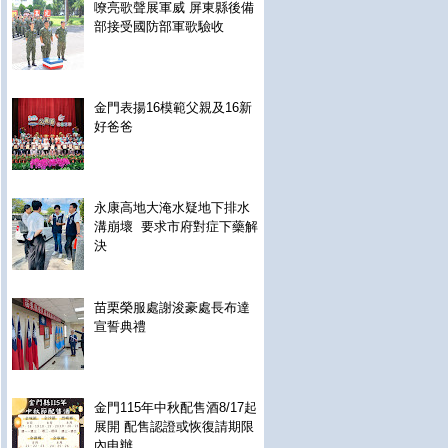
嘹亮歌聲展軍威 屏東縣後備
部接受國防部軍歌驗收
金門表揚16模範父親及16新
好爸爸
永康高地大淹水疑地下排水
溝崩壞 要求市府對症下藥解
決
苗栗榮服處謝浚豪處長布達
宣誓典禮
金門115年中秋配售酒8/17起
展開 配售認證或恢復請期限
內申辦