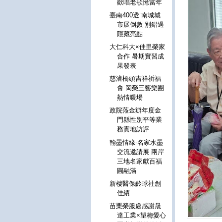
歡唱老歌憶當年
臺南400透˙南城城
市展倒數 別錯過
隱藏亮點
大仁科大×佳里榮家
合作 暑期實習成
果發表
慈濟橋頭吉祥祈福
會 岡榮三藝樂團
熱情暖場
政院蒞金辦年度金
門縣性別平等業
務實地訪評
翰墨情緣-名家水墨
交流邀請展 兩岸
三地名家獻百福
圓融滿
新樓醫保齡球社創
佳績
苗栗榮服處感謝晟
達工業×望梅愛心