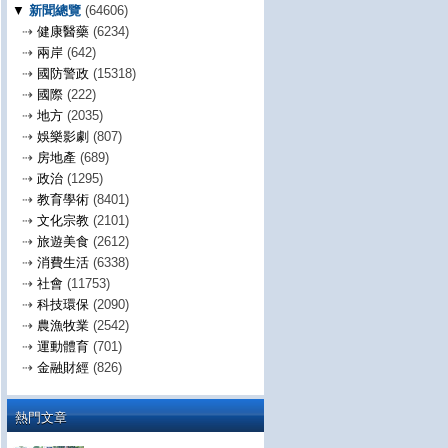
▼
新聞總覽
(64606)
⇢
健康醫藥
(6234)
⇢
兩岸
(642)
⇢
國防警政
(15318)
⇢
國際
(222)
⇢
地方
(2035)
⇢
娛樂影劇
(807)
⇢
房地產
(689)
⇢
政治
(1295)
⇢
教育學術
(8401)
⇢
文化宗教
(2101)
⇢
旅遊美食
(2612)
⇢
消費生活
(6338)
⇢
社會
(11753)
⇢
科技環保
(2090)
⇢
農漁牧業
(2542)
⇢
運動體育
(701)
⇢
金融財經
(826)
熱門文章