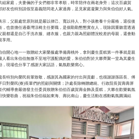
共組家庭，夫妻倆的子女們都非常孝順，時常陪伴在兩老身旁；這次百歲賀
部好友也特別請假至嘉義陪同老人家過壽，足見家庭凝聚力與朱伯伯好人氣。
表示，父親處世原則就是嚴以律己、寬以待人，對小孩教養十分嚴格，退役後
衛，也曾擔任過臺灣涼椅主任要職，是個勤勤懇懇實在人，現除因重聽需透過
父親都還是自己手洗衣服、縫衣服，也親力親為照顧體況較差的母親，還會動
親享用。
伯伯開心地一一致贈給大家榮服處準備壽桃外，拿到慶生蛋糕第一件事就是親
讓人看出朱伯伯無微不至地守護配偶的愛，朱伯伯對於大夥齊聚一堂為其慶生
動，現場也分享了感謝大家話語，氣氛歡樂窩心。
處長特別向榮民前輩致敬，感謝其為國家的付出與貢獻，也很謝謝孫區長、傅
平日對榮民(眷)長輩們的照顧與關懷；許處長除轉贈總統、行政院長賀壽壽屏
並代輔導會嚴德發主任委員致贈朱伯伯百歲賀壽金飾及蛋糕，大夥在歡樂氣氛
日快樂歌曲，祝福朱伯伯福如東海、壽比南山，慶生活動在感動氣氛圓滿結