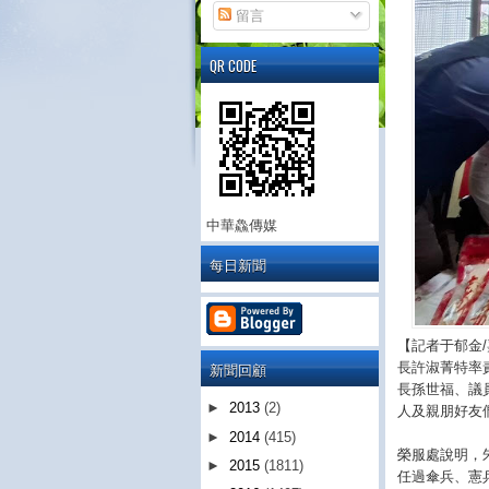
留言
QR CODE
中華鱻傳媒
每日新聞
【記者于郁金
新聞回顧
長許淑菁特率
長孫世福、議
►
2013
(2)
人及親朋好友
►
2014
(415)
榮服處說明，
►
2015
(1811)
任過傘兵、憲