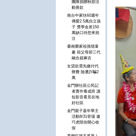
團隊捐贈秋節活
動善款
南台中家扶60週年
傳愛2.5萬自立孩
子 獎學金差150
萬缺口待您來挹
注
臺南榮家祖孫憶童
趣 祖父母節三代
融合超麻吉
女貸款需先繳付代
辦費 險遭詐騙2
萬
金門辦社區公民記
者實作養成班 讓
短影音看見在地
好社區
金門親子嘉年華主
活動8/31登場 邀
巧虎陪你開心收
假
異鄉打拼不孤單！