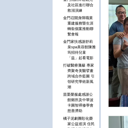
及社區進行聯合
救溺演練
金門召開身障職業
重建服務暨生涯
轉銜個案推動聯
繫會報
金門家扶感謝舒莉
泉spa美容館陳雅
筠招待兒童
「益」起看電影
打破醫療藩籬 專家
齊聚奇美醫擘畫
跨域合作藍圖 引
領研究學術新風
潮
苗栗榮服處感謝公
館鄉所及中華波
卡圓智禪修學會
慈善濟助
橘子泥劇團彰化榮
家公益巡演 住民