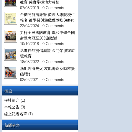
教育 確實掌握地方災情
07/08/2019 - 0 Comments
台糖開辦清廉營 歡迎大專院校生
報名 從學習與遊戲獲獎吃Buffet
22/04/2024 - 0 Comments
力行全民國防教育 鳳和中學全國
射擊奪冠至203旅致謝
10/10/2018 - 0 Comments
邁進自然提倡減塑 金門榮服辦環
境教育
18/03/2022 - 0 Comments
漁船外海失火 友船海巡及時救援
(影音)
02/02/2021 - 0 Comments
標籤
報社簡介
(1)
本報公告
(3)
線上記者名單
(1)
新聞分類