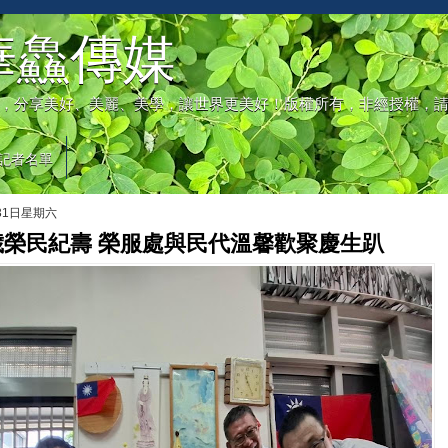
華鱻傳媒
，分享美好、美麗、美學，讓世界更美好！版權所有，非經授權，
記者名單
月31日星期六
歲榮民紀壽 榮服處與民代溫馨歡聚慶生趴