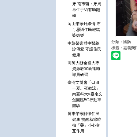
牙 南市醫：牙周
再生手術有助翻
轉
岡山榮家針線情 布
可思議住民輕鬆
婆媽樂
分類：國防
中彰榮家辦中醫義
標籤：嘉義榮
診傳愛 守護住民
健康
高師大辦全國大專
資源教室新進輔
導員研習
臺灣文博會「Chill
一夏。夜微涼」
南臺科大×臺南文
創園區5G行動車
體驗
屏東榮家關懷住民
健康 提醒秋節吃
柚「藥」小心交
互作用