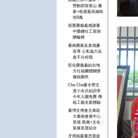
勞動部當靠山 搬
家+租屋最高補助
領9萬
苗栗榮服處感謝臺
中榮總社工室捐
贈輪椅
臺南榮家反貪倡廉
宣導 公私協力反
貪不分你我
彰化榮服處結合地
方社福團體關懷
傷病榮民
Cha Cha夏令營文
資小尖兵結訓享
今年入園免費 傳
統工藝全新體驗
臺灣文博會主展區
大臺南會展中心
登場 商展×文化
策展首度結合
牙周病嚴重恐需拔