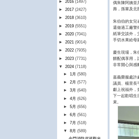
►
2016
(1497)
偶朱陳阿姨並
壽，孫輩及北
►
2017
(2427)
►
2018
(3610)
朱伯伯的女兒
►
2019
(5551)
還做過工廠警
紙筆交談外，
►
2020
(7041)
手切水果給母
►
2021
(9014)
►
2022
(7935)
慶生現場，朱
►
2023
(7731)
餵配偶享用，
非常開心與感
▼
2024
(7118)
►
1月
(580)
嘉義榮服處許
►
2月
(577)
議員、楊里長
獻上祝福外，
►
3月
(640)
下一起歡唱生
►
4月
(626)
束。
►
5月
(656)
►
6月
(561)
►
7月
(518)
▼
8月
(589)
金門消防岸巡觀光