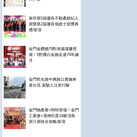
南市第5屆優良不動產經紀人
員暨第2屆優良地政士頒獎典
禮/影音
金門金鑽婚79對表揚溫馨登
場！5對獲白金婚走過70年歲
月
金門民生路中興路口實施車
道分流 駕駛人注意行駛
金門物產展+阿特登場！金門
工業會×漢神巨蛋19家浯島
原汁原味全攻略/影音