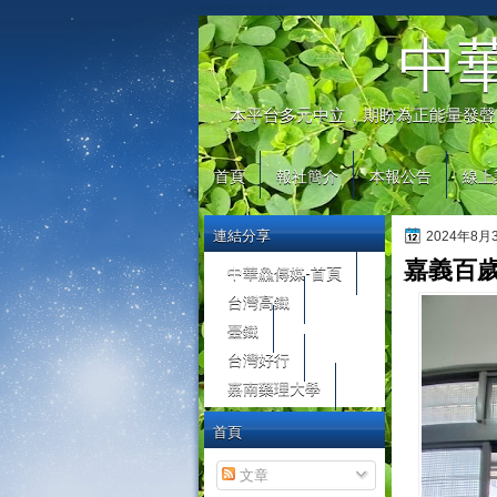
automaty do gier
中
本平台多元中立，期盼為正能量發聲
首頁
報社簡介
本報公告
線上
連結分享
2024年8
嘉義百
中華鱻傳媒-首頁
台灣高鐵
臺鐵
台灣好行
嘉南藥理大學
首頁
文章