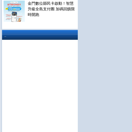
金門數位縣民卡啟動！智慧
升級全島支付圈 加碼回饋限
時開跑
..