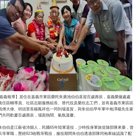
/嘉義報導】居住在嘉義市東區榮民朱廣池伯伯喜迎百歲壽辰，嘉義榮服處處
責任區輔導員、社區志願服務組長、替代役及榮欣志工們，並有嘉義市東區區
員傅大偉、圳頭里長楊鳳祥也一同到場道賀，與朱伯伯早年軍中袍澤楊先生家
們共同歡慶百歲壽辰，場面熱鬧、氣氛溫馨。
朱伯伯是江蘇省沛縣人，民國65年陸軍退役，少時投身軍旅並隨部隊來臺，曾
兵等軍職，歷經823砲戰等戰役，服役期間朱伯伯透過部隊同袍牽線認識了配