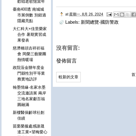
歡唱老歌憶當年
臺南400透˙南城城
at
星期一, 8月 26, 2024
市展倒數 別錯過
隱藏亮點
Labels:
新聞總覽-國防警政
大仁科大×佳里榮家
合作 暑期實習成
果發表
沒有留言:
慈濟橋頭吉祥祈福
會 岡榮三藝樂團
熱情暖場
發佈留言
政院蒞金辦年度金
門縣性別平等業
首
較新的文章
務實地訪評
翰墨情緣-名家水墨
交流邀請展 兩岸
三地名家獻百福
圓融滿
新樓醫保齡球社創
佳績
苗栗榮服處感謝晟
達工業×望梅愛心