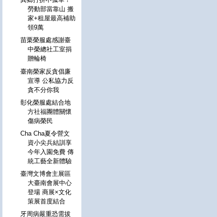
勞動部當靠山 搬
家+租屋最高補助
領9萬
苗栗榮服處感謝臺
中榮總社工室捐
贈輪椅
臺南榮家反貪倡廉
宣導 公私協力反
貪不分你我
彰化榮服處結合地
方社福團體關懷
傷病榮民
Cha Cha夏令營文
資小尖兵結訓享
今年入園免費 傳
統工藝全新體驗
臺灣文博會主展區
大臺南會展中心
登場 商展×文化
策展首度結合
牙周病嚴重恐需拔