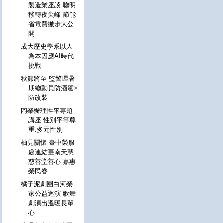
製造業座談 聰明
移轉夜尖峰 節能
省電費撇步大公
開
成大歷史學系以人
為本因應AI時代
挑戰
秋節將至 監警環暑
期總動員防酒駕×
防改裝
岡榮辦理性平專題
講座 性別平等尊
重.多元性別
柚見關懷 臺中榮服
處連結臺南天慧
慈善堂善心 嘉惠
榮民眷
橘子泥劇團白河榮
家公益巡演 歌舞
劇演出溫暖長輩
心