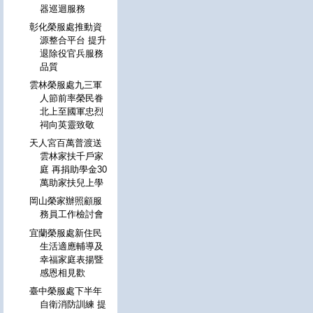
器巡迴服務
彰化榮服處推動資
源整合平台 提升
退除役官兵服務
品質
雲林榮服處九三軍
人節前率榮民眷
北上至國軍忠烈
祠向英靈致敬
天人宮百萬普渡送
雲林家扶千戶家
庭 再捐助學金30
萬助家扶兒上學
岡山榮家辦照顧服
務員工作檢討會
宜蘭榮服處新住民
生活適應輔導及
幸福家庭表揚暨
感恩相見歡
臺中榮服處下半年
自衛消防訓練 提