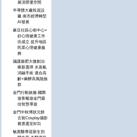
展演營運空間
半導體大廠投資設
廠 南市經濟轉型
AI發展
麻豆社區心衛中心×
好心情健康工作
坊成立 提升地區
民眾心理健康服
務
攝護腺肥大微創治
療新選擇 水蒸氣
消融手術 適合高
齡×麻醉高風險族
群
金門行動旅服-國際
遊客暢遊金門最
佳智慧導遊
金門中秋博狀元餅
古裝Cosplay攝影
賽票選至8/31
敏惠醫專迎新生別