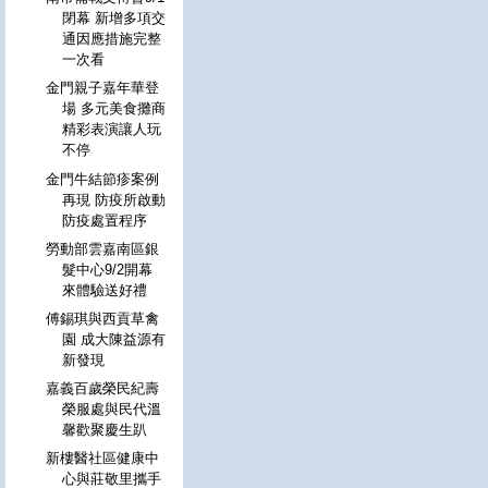
閉幕 新增多項交
通因應措施完整
一次看
金門親子嘉年華登
場 多元美食攤商
精彩表演讓人玩
不停
金門牛結節疹案例
再現 防疫所啟動
防疫處置程序
勞動部雲嘉南區銀
髮中心9/2開幕
來體驗送好禮
傅錫琪與西貢草禽
園 成大陳益源有
新發現
嘉義百歲榮民紀壽
榮服處與民代溫
馨歡聚慶生趴
新樓醫社區健康中
心與莊敬里攜手