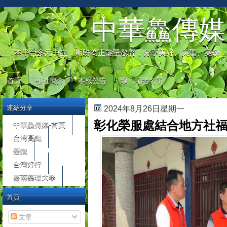
automaty do gier
中華鱻傳媒
本平台多元中立，期盼為正能量發聲，分享美好、美麗、美學，
首頁
報社簡介
本報公告
線上記者名單
連結分享
2024年8月26日星期一
彰化榮服處結合地方社
中華鱻傳媒-首頁
台灣高鐵
臺鐵
台灣好行
嘉南藥理大學
首頁
文章