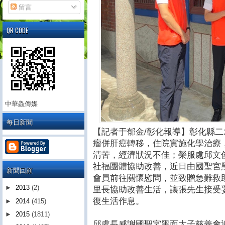
留言
QR CODE
中華鱻傳媒
每日新聞
【記者于郁金/彰化報導】彰化縣
瘤併肝癌轉移，住院實施化學治療
清苦，經濟狀況不佳；榮服處邱文
社福團體協助改善，近日由國聖宮
新聞回顧
會員前往關懷慰問，並致贈急難救
►
2013
(2)
里長協助改善生活，讓張先生接受
復生活作息。
►
2014
(415)
►
2015
(1811)
邱處長感謝國聖宮黑面太子慈善會