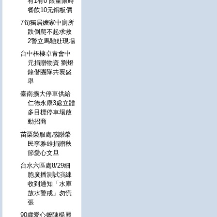
有1有0 限量限時
餐飲10元銅板價
7旬獨居嬤家中廁所
跌倒爬不起求救
2警立馬馳赴現場
台中梧棲卓青會中
元捐贈物資 劉燈
鐘偕團隊共襄盛
舉
臺南擴大停車供給
仁德永康3處立體
多目標停車場啟
動招商
苗栗榮服處感謝榮
民李雅雄捐贈秋
節愛心文旦
台水六區處8/29細
胞廣播測試演練
收到通知「水庫
放水警戒」勿慌
張
90歲愛心嬤陳楊麗