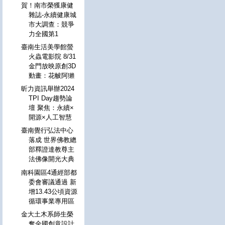
賀！南市榮獲康健
雜誌-永續健康城
市大調查：競爭
力全國第1
臺南生活美學館螢
火蟲電影院 8/31
金門放映原創3D
動畫：花帔阿獺
昕力資訊舉辦2024
TPI Day趨勢論
壇 聚焦：永續×
開源×人工智慧
臺南覺行弘法中心
落成 世界佛教總
部釋證達教尊主
法佛像開光大典
南科園區4通經部都
委會審議通過 新
增13.43公頃資源
循環事業專用區
金大土木系師生榮
奪全國創意設計