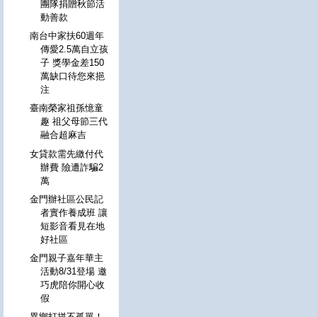
團隊捐贈秋節活
動善款
南台中家扶60週年
傳愛2.5萬自立孩
子 獎學金差150
萬缺口待您來挹
注
臺南榮家祖孫憶童
趣 祖父母節三代
融合超麻吉
女貸款需先繳付代
辦費 險遭詐騙2
萬
金門辦社區公民記
者實作養成班 讓
短影音看見在地
好社區
金門親子嘉年華主
活動8/31登場 邀
巧虎陪你開心收
假
異鄉打拼不孤單！