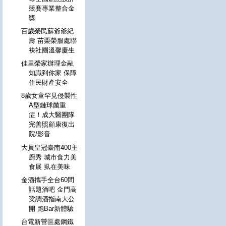
競賽專業整合金
獎
百歲榮民蘇爺爺紀
壽 苗栗榮服處聯
袂社團溫馨慶生
佳里榮家辦理金融
知識到你家 保障
住民財產安全
8歲女童罕見侵襲性
A型鏈球菌重
症！成大醫團隊
完善照顧康復出
院/影音
大員皇冠臺南400主
廚秀 城市食力美
食展 虱在美味
金酒攜手全台60間
話題酒吧 金門高
粱調酒指南大公
開 跑Bar新體驗
台電新營區處鋼鐵