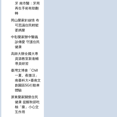
牙 南市醫：牙周
再生手術有助翻
轉
岡山榮家針線情 布
可思議住民輕鬆
婆媽樂
中彰榮家辦中醫義
診傳愛 守護住民
健康
高師大辦全國大專
資源教室新進輔
導員研習
臺灣文博會「Chill
一夏。夜微涼」
南臺科大×臺南文
創園區5G行動車
體驗
屏東榮家關懷住民
健康 提醒秋節吃
柚「藥」小心交
互作用