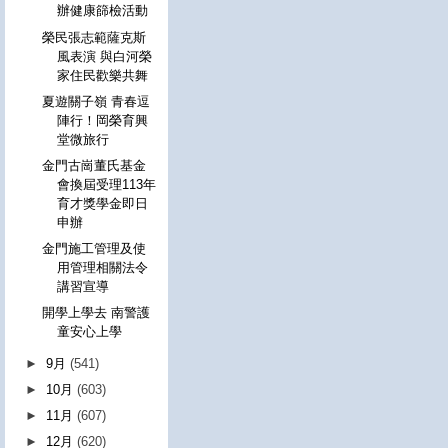
辦健康篩檢活動
榮民張志範薩克斯
風表演 與白河榮
家住民歡樂共舞
夏遊關子嶺 青春逗
陣行！岡榮育興
堂微旅行
金門古崗董氏基金
會換屆受理113年
育才獎學金即日
申辦
金門施工管理及使
用管理相關法令
講習宣導
開學上學去 南警護
童安心上學
►
9月
(541)
►
10月
(603)
►
11月
(607)
►
12月
(620)