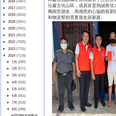
►
2016
(1497)
位處古坑山區，成員皆是熱誠善信
►
2017
(2427)
獨困苦朋友，用感恩的心協助貧窮
►
2018
(3610)
和物資幫助需要朋友與家庭。
►
2019
(5551)
►
2020
(7041)
►
2021
(9014)
►
2022
(7935)
►
2023
(7731)
▼
2024
(7118)
►
1月
(580)
►
2月
(577)
►
3月
(640)
►
4月
(626)
►
5月
(656)
►
6月
(561)
►
7月
(518)
▼
8月
(589)
金門消防岸巡觀光