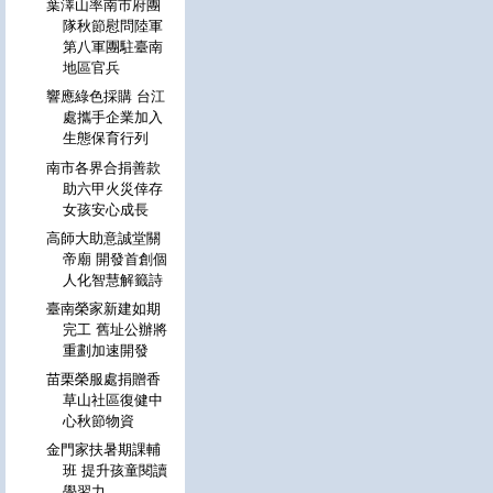
葉澤山率南市府團
隊秋節慰問陸軍
第八軍團駐臺南
地區官兵
響應綠色採購 台江
處攜手企業加入
生態保育行列
南市各界合捐善款
助六甲火災倖存
女孩安心成長
高師大助意誠堂關
帝廟 開發首創個
人化智慧解籤詩
臺南榮家新建如期
完工 舊址公辦將
重劃加速開發
苗栗榮服處捐贈香
草山社區復健中
心秋節物資
金門家扶暑期課輔
班 提升孩童閱讀
學習力