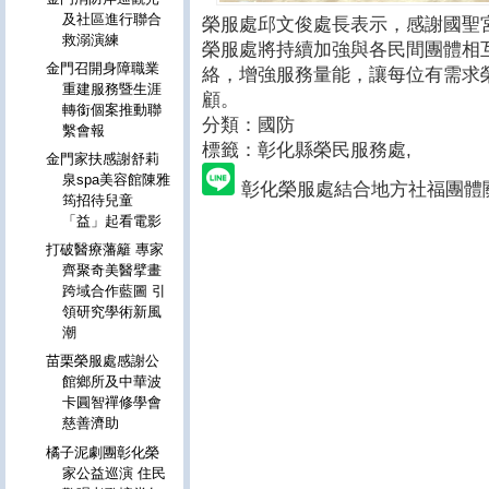
及社區進行聯合
榮服處邱文俊處長表示，感謝國聖
救溺演練
榮服處將持續加強與各民間團體相
金門召開身障職業
絡，增強服務量能，讓每位有需求
重建服務暨生涯
顧。
轉銜個案推動聯
分類：國防
繫會報
標籤：彰化縣榮民服務處
,
金門家扶感謝舒莉
泉spa美容館陳雅
彰化榮服處結合地方社福團體
筠招待兒童
「益」起看電影
打破醫療藩籬 專家
齊聚奇美醫擘畫
跨域合作藍圖 引
領研究學術新風
潮
苗栗榮服處感謝公
館鄉所及中華波
卡圓智禪修學會
慈善濟助
橘子泥劇團彰化榮
家公益巡演 住民