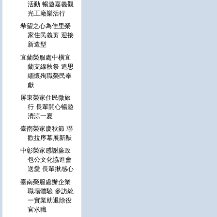
活動 暢遊嘉義觀
光工廠樂活行
希望之心為佳里榮
家住民義剪 迎接
新造型
宜蘭榮服處中橫宜
蘭支線秋祭 追思
緬懷殉職榮民奉
獻
屏東榮家住民微旅
行 長輩開心暢遊
清涼一夏
臺南榮家慶秋節 聯
歡拉序幕展新猷
中彰榮家感謝廉政
包公文化協進會
送愛 長輩揪感心
臺南榮服處辦企業
職場體驗 參訪統
一實業助退除役
官求職