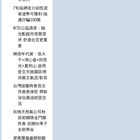
7旬翁網友介紹投資
泰達幣可獲利 險
遭詐騙100萬
8/31公益講座：驗
光配鏡符視覺需
求 舒適合宜更重
要
輝煌年代展：張大
千×溥心畬×田世
光×夏荊山 啟用
曾文市政園區增
添藝文氣息/影音
台灣波蘭商會首次
拜會黃偉哲 齊盼
深化臺波經貿交
流
欣桃天然氣公司秋
節前關懷金門榮
民眷 並贈向學子
女助學金
屏東榮服處辦助聽