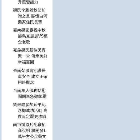
升應變能力
榮民李雅雄秋節前
贈文旦 關懷白河
榮家住民長輩
臺南榮家慶祝中秋
節烏克麗麗VS懷
念老歌
嘉義榮民新住民齊
聚一堂 傳承美好
幸福嘉園
臺南榮服處守護長
輩安全 建立正確
用路觀念
台南軍人服務站慰
問國軍急難家屬
劉燈鐘參加延平紀
念鄭成功活動 高
度肯定歷史功績
南市辦原兵配廠招
商說明 將開發1
萬平方公尺藝文