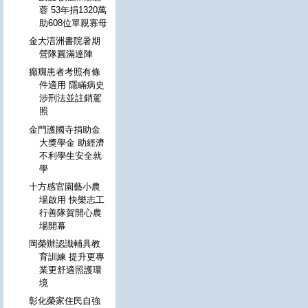
蓉 53年捐1320萬
助608位單親寡母
金大浯洲書院暑期
營隊圓滿達陣
癲癇患者考照有條
件適用 隱瞞病史
涉刑法並註銷駕
照
金門護國寺捐助金
大獎學金 助經濟
不利學生安全就
學
十方感官園藝小農
場啟用 快樂志工
行善隊賀開心農
場開幕
岡榮辦認識輔具教
育訓練 提升更專
業更舒適照護環
境
彰化榮家住民自強