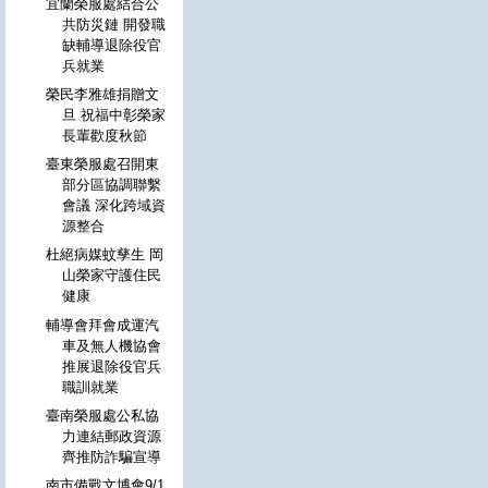
宜蘭榮服處結合公
共防災鏈 開發職
缺輔導退除役官
兵就業
榮民李雅雄捐贈文
旦 祝福中彰榮家
長輩歡度秋節
臺東榮服處召開東
部分區協調聯繫
會議 深化跨域資
源整合
杜絕病媒蚊孳生 岡
山榮家守護住民
健康
輔導會拜會成運汽
車及無人機協會
推展退除役官兵
職訓就業
臺南榮服處公私協
力連結郵政資源
齊推防詐騙宣導
南市備戰文博會9/1