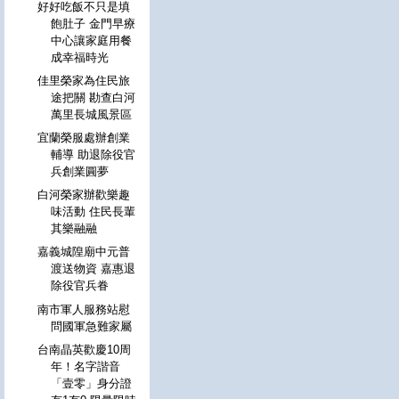
好好吃飯不只是填
飽肚子 金門早療
中心讓家庭用餐
成幸福時光
佳里榮家為住民旅
途把關 勘查白河
萬里長城風景區
宜蘭榮服處辦創業
輔導 助退除役官
兵創業圓夢
白河榮家辦歡樂趣
味活動 住民長輩
其樂融融
嘉義城隍廟中元普
渡送物資 嘉惠退
除役官兵眷
南市軍人服務站慰
問國軍急難家屬
台南晶英歡慶10周
年！名字諧音
「壹零」身分證