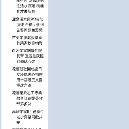
開生面 為醫護挹
注活水源頭 積極
育才展新頁
鹿寮溪水庫9/3災防
演練 台糖：收到
告警簡訊免驚慌
苗栗榮服處捐贈新
竹榮家秋節物資
白河榮家關懷住院
長輩 重視住院照
顧傾聽心聲
花蓮凱歌園感謝日
立冷氣暖心捐贈
用幸福溫度支援
重建之路
花蓮榮欣志工專業
教育訓練暨苓雅
部落參訪
高雄榮家8月份慶生
老少齊聚同歡共
樂