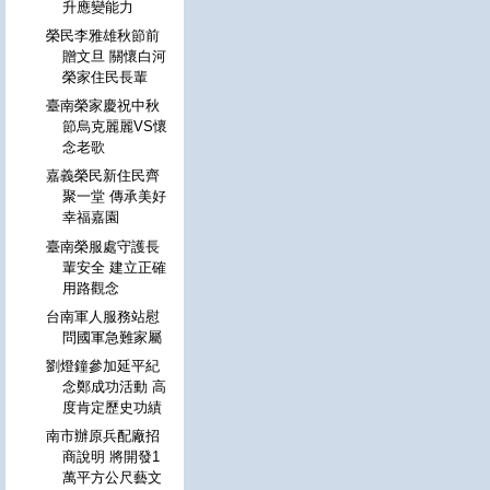
升應變能力
榮民李雅雄秋節前
贈文旦 關懷白河
榮家住民長輩
臺南榮家慶祝中秋
節烏克麗麗VS懷
念老歌
嘉義榮民新住民齊
聚一堂 傳承美好
幸福嘉園
臺南榮服處守護長
輩安全 建立正確
用路觀念
台南軍人服務站慰
問國軍急難家屬
劉燈鐘參加延平紀
念鄭成功活動 高
度肯定歷史功績
南市辦原兵配廠招
商說明 將開發1
萬平方公尺藝文