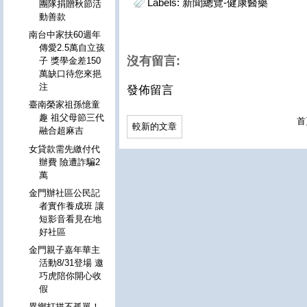
Labels:
新聞總覽-健康醫藥
團隊捐贈秋節活
動善款
南台中家扶60週年
傳愛2.5萬自立孩
沒有留言:
子 獎學金差150
萬缺口待您來挹
注
發佈留言
臺南榮家祖孫憶童
趣 祖父母節三代
首
較新的文章
融合超麻吉
女貸款需先繳付代
辦費 險遭詐騙2
萬
金門辦社區公民記
者實作養成班 讓
短影音看見在地
好社區
金門親子嘉年華主
活動8/31登場 邀
巧虎陪你開心收
假
異鄉打拼不孤單！