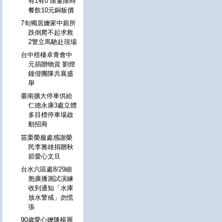
有1有0 限量限時
餐飲10元銅板價
7旬獨居嬤家中廁所
跌倒爬不起求救
2警立馬馳赴現場
台中梧棲卓青會中
元捐贈物資 劉燈
鐘偕團隊共襄盛
舉
臺南擴大停車供給
仁德永康3處立體
多目標停車場啟
動招商
苗栗榮服處感謝榮
民李雅雄捐贈秋
節愛心文旦
台水六區處8/29細
胞廣播測試演練
收到通知「水庫
放水警戒」勿慌
張
90歲愛心嬤陳楊麗