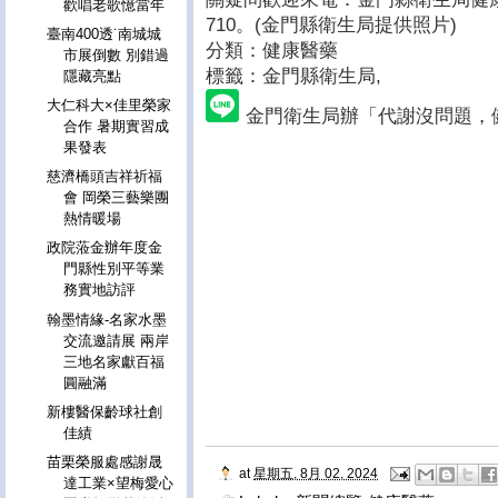
歡唱老歌憶當年
710。(金門縣衛生局提供照片)
臺南400透˙南城城
分類：健康醫藥
市展倒數 別錯過
標籤：金門縣衛生局
,
隱藏亮點
大仁科大×佳里榮家
金門衛生局辦「代謝沒問題，健
合作 暑期實習成
果發表
慈濟橋頭吉祥祈福
會 岡榮三藝樂團
熱情暖場
政院蒞金辦年度金
門縣性別平等業
務實地訪評
翰墨情緣-名家水墨
交流邀請展 兩岸
三地名家獻百福
圓融滿
新樓醫保齡球社創
佳績
苗栗榮服處感謝晟
at
星期五, 8月 02, 2024
達工業×望梅愛心