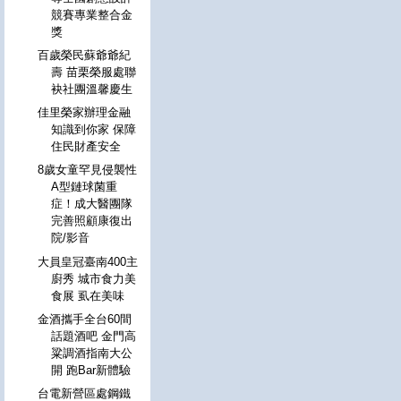
競賽專業整合金
獎
百歲榮民蘇爺爺紀
壽 苗栗榮服處聯
袂社團溫馨慶生
佳里榮家辦理金融
知識到你家 保障
住民財產安全
8歲女童罕見侵襲性
A型鏈球菌重
症！成大醫團隊
完善照顧康復出
院/影音
大員皇冠臺南400主
廚秀 城市食力美
食展 虱在美味
金酒攜手全台60間
話題酒吧 金門高
粱調酒指南大公
開 跑Bar新體驗
台電新營區處鋼鐵