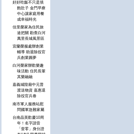
好好吃飯不只是填
飽肚子 金門早療
中心讓家庭用餐
成幸福時光
佳里榮家為住民旅
途把關 勘查白河
萬里長城風景區
宜蘭榮服處辦創業
輔導 助退除役官
兵創業圓夢
白河榮家辦歡樂趣
味活動 住民長輩
其樂融融
嘉義城隍廟中元普
渡送物資 嘉惠退
除役官兵眷
南市軍人服務站慰
問國軍急難家屬
台南晶英歡慶10周
年！名字諧音
「壹零」身分證