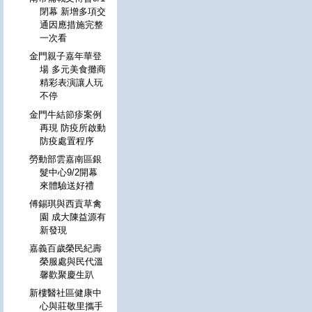
閉幕 新增多項交
通因應措施完整
一次看
金門親子嘉年華登
場 多元美食攤商
精彩表演讓人玩
不停
金門牛結節疹案例
再現 防疫所啟動
防疫處置程序
勞動部雲嘉南區銀
髮中心9/2開幕
來體驗送好禮
傅錫琪與西貢草禽
園 成大陳益源有
新發現
嘉義百歲榮民紀壽
榮服處與民代溫
馨歡聚慶生趴
新樓醫社區健康中
心與莊敬里攜手