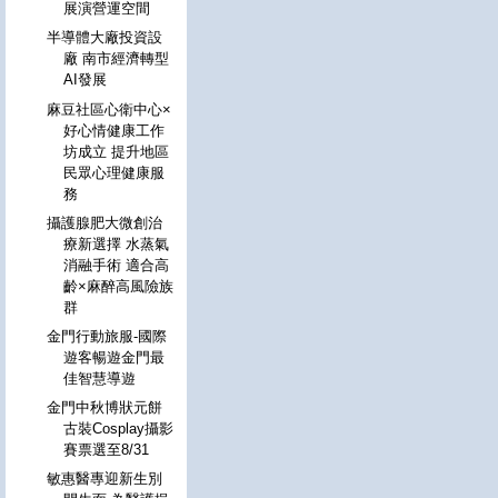
展演營運空間
半導體大廠投資設
廠 南市經濟轉型
AI發展
麻豆社區心衛中心×
好心情健康工作
坊成立 提升地區
民眾心理健康服
務
攝護腺肥大微創治
療新選擇 水蒸氣
消融手術 適合高
齡×麻醉高風險族
群
金門行動旅服-國際
遊客暢遊金門最
佳智慧導遊
金門中秋博狀元餅
古裝Cosplay攝影
賽票選至8/31
敏惠醫專迎新生別