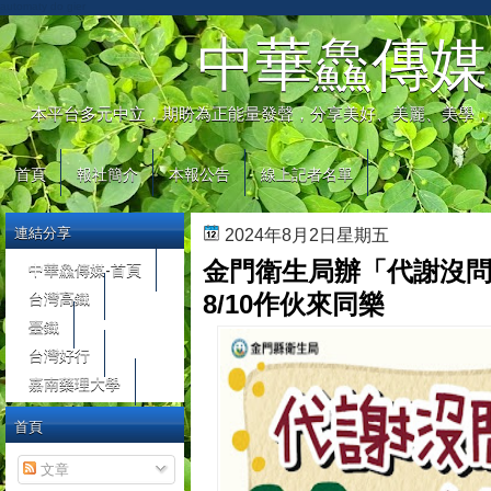
automaty do gier
中華鱻傳媒
本平台多元中立，期盼為正能量發聲，分享美好、美麗、美學，
首頁
報社簡介
本報公告
線上記者名單
連結分享
2024年8月2日星期五
金門衛生局辦「代謝沒問
中華鱻傳媒-首頁
台灣高鐵
8/10作伙來同樂
臺鐵
台灣好行
嘉南藥理大學
首頁
文章