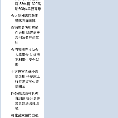
蓉 53年捐1320萬
助608位單親寡母
金大浯洲書院暑期
營隊圓滿達陣
癲癇患者考照有條
件適用 隱瞞病史
涉刑法並註銷駕
照
金門護國寺捐助金
大獎學金 助經濟
不利學生安全就
學
十方感官園藝小農
場啟用 快樂志工
行善隊賀開心農
場開幕
岡榮辦認識輔具教
育訓練 提升更專
業更舒適照護環
境
彰化榮家住民自強