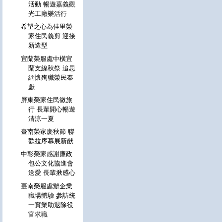
活動 暢遊嘉義觀
光工廠樂活行
希望之心為佳里榮
家住民義剪 迎接
新造型
宜蘭榮服處中橫宜
蘭支線秋祭 追思
緬懷殉職榮民奉
獻
屏東榮家住民微旅
行 長輩開心暢遊
清涼一夏
臺南榮家慶秋節 聯
歡拉序幕展新猷
中彰榮家感謝廉政
包公文化協進會
送愛 長輩揪感心
臺南榮服處辦企業
職場體驗 參訪統
一實業助退除役
官求職