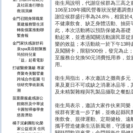
衛生局說明，代謝症候群為三高之
及社區進行聯合
106至109年國民營養狀況變遷調
救溺演練
謝症候群盛行率為24.8%，相當於
金門召開身障職業
不健康飲食、缺乏身體活動、抽菸
重建服務暨生涯
此，本次活動將以預防保健為基礎
轉銜個案推動聯
繫會報
動起來，並透過闖關活動讓民眾從
金門家扶感謝舒莉
樂的效益；本活動統一於下午13
泉spa美容館陳雅
及闖關卡，限額500份，發完為止
筠招待兒童
至服務台兌換50元消費抵用券，並
「益」起看電影
用。
打破醫療藩籬 專家
齊聚奇美醫擘畫
衛生局指出，本次邀請之攤商多元
跨域合作藍圖 引
果及夏日不可或缺之消暑冰品等，
領研究學術新風
潮
及未精製雜糧與乳製品攝取之餐點
苗栗榮服處感謝公
館鄉所及中華波
衛生局表示，邀請大家作伙來同樂
卡圓智禪修學會
候群有更進一步了解，並喚起縣民
慈善濟助
衡飲食、規律運動、定期健檢、遠
橘子泥劇團彰化榮
攜手營造健康生活新風潮，守護健
家公益巡演 住民
關疑問歡迎來電：金門縣衛生局健康促進