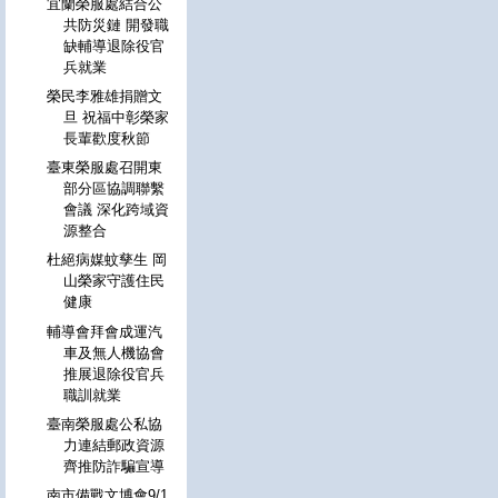
宜蘭榮服處結合公
共防災鏈 開發職
缺輔導退除役官
兵就業
榮民李雅雄捐贈文
旦 祝福中彰榮家
長輩歡度秋節
臺東榮服處召開東
部分區協調聯繫
會議 深化跨域資
源整合
杜絕病媒蚊孳生 岡
山榮家守護住民
健康
輔導會拜會成運汽
車及無人機協會
推展退除役官兵
職訓就業
臺南榮服處公私協
力連結郵政資源
齊推防詐騙宣導
南市備戰文博會9/1