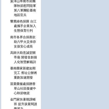
葉澤山率南市府團
隊秋節慰問陸軍
第八軍團駐臺南
地區官兵
響應綠色採購 台江
處攜手企業加入
生態保育行列
南市各界合捐善款
助六甲火災倖存
女孩安心成長
高師大助意誠堂關
帝廟 開發首創個
人化智慧解籤詩
臺南榮家新建如期
完工 舊址公辦將
重劃加速開發
苗栗榮服處捐贈香
草山社區復健中
心秋節物資
金門家扶暑期課輔
班 提升孩童閱讀
學習力