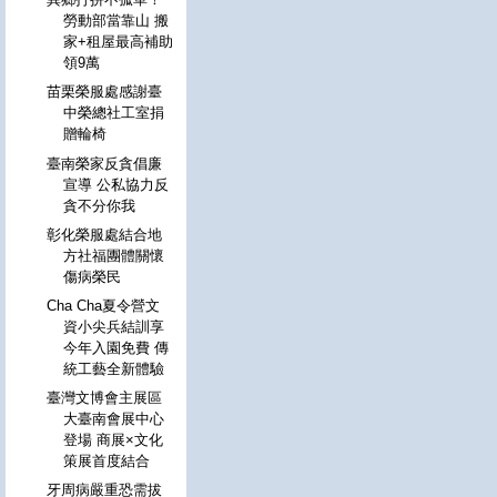
勞動部當靠山 搬
家+租屋最高補助
領9萬
苗栗榮服處感謝臺
中榮總社工室捐
贈輪椅
臺南榮家反貪倡廉
宣導 公私協力反
貪不分你我
彰化榮服處結合地
方社福團體關懷
傷病榮民
Cha Cha夏令營文
資小尖兵結訓享
今年入園免費 傳
統工藝全新體驗
臺灣文博會主展區
大臺南會展中心
登場 商展×文化
策展首度結合
牙周病嚴重恐需拔