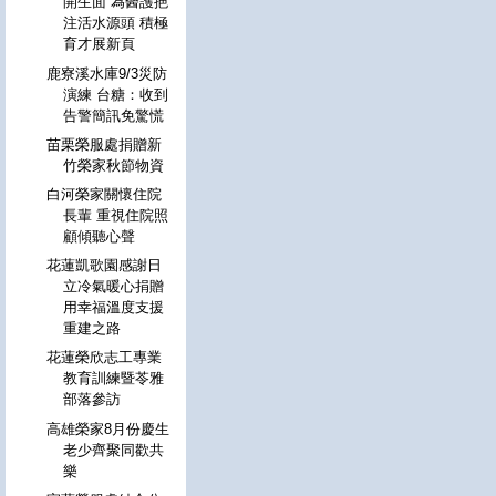
開生面 為醫護挹
注活水源頭 積極
育才展新頁
鹿寮溪水庫9/3災防
演練 台糖：收到
告警簡訊免驚慌
苗栗榮服處捐贈新
竹榮家秋節物資
白河榮家關懷住院
長輩 重視住院照
顧傾聽心聲
花蓮凱歌園感謝日
立冷氣暖心捐贈
用幸福溫度支援
重建之路
花蓮榮欣志工專業
教育訓練暨苓雅
部落參訪
高雄榮家8月份慶生
老少齊聚同歡共
樂