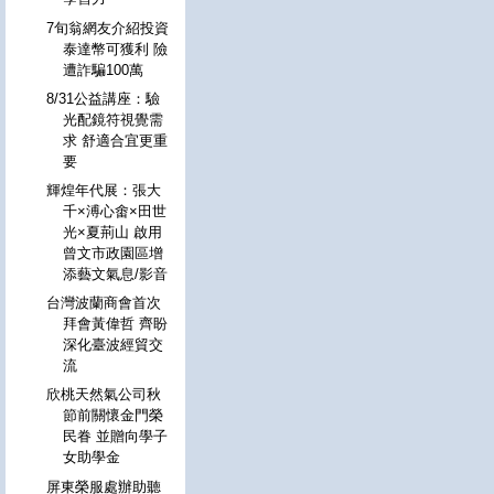
7旬翁網友介紹投資
泰達幣可獲利 險
遭詐騙100萬
8/31公益講座：驗
光配鏡符視覺需
求 舒適合宜更重
要
輝煌年代展：張大
千×溥心畬×田世
光×夏荊山 啟用
曾文市政園區增
添藝文氣息/影音
台灣波蘭商會首次
拜會黃偉哲 齊盼
深化臺波經貿交
流
欣桃天然氣公司秋
節前關懷金門榮
民眷 並贈向學子
女助學金
屏東榮服處辦助聽