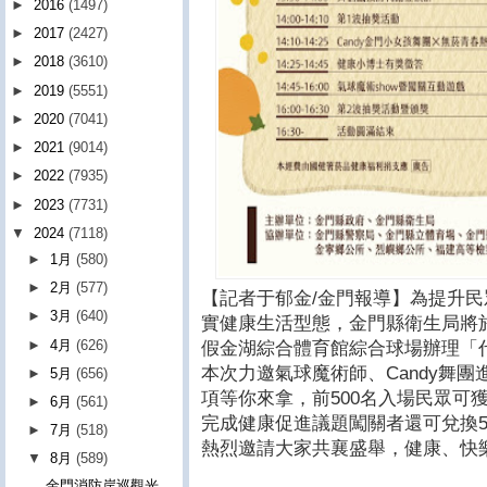
►
2016
(1497)
►
2017
(2427)
►
2018
(3610)
►
2019
(5551)
►
2020
(7041)
►
2021
(9014)
►
2022
(7935)
►
2023
(7731)
▼
2024
(7118)
►
1月
(580)
►
2月
(577)
【記者于郁金/金門報導】為提升
►
3月
(640)
實健康生活型態，金門縣衛生局將於8月
►
4月
(626)
假金湖綜合體育館綜合球場辦理「
本次力邀氣球魔術師、Candy舞
►
5月
(656)
項等你來拿，前500名入場民眾可
►
6月
(561)
完成健康促進議題闖關者還可兌換
►
7月
(518)
熱烈邀請大家共襄盛舉，健康、快
▼
8月
(589)
金門消防岸巡觀光