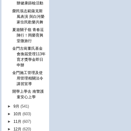
辦健康篩檢活動
榮民張志範薩克斯
風表演 與白河榮
家住民歡樂共舞
夏遊關子嶺 青春逗
陣行！岡榮育興
堂微旅行
金門古崗董氏基金
會換屆受理113年
育才獎學金即日
申辦
金門施工管理及使
用管理相關法令
講習宣導
開學上學去 南警護
童安心上學
►
9月
(541)
►
10月
(603)
►
11月
(607)
►
12月
(620)