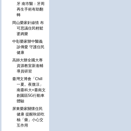
牙 南市醫：牙周
再生手術有助翻
轉
岡山榮家針線情 布
可思議住民輕鬆
婆媽樂
中彰榮家辦中醫義
診傳愛 守護住民
健康
高師大辦全國大專
資源教室新進輔
導員研習
臺灣文博會「Chill
一夏。夜微涼」
南臺科大×臺南文
創園區5G行動車
體驗
屏東榮家關懷住民
健康 提醒秋節吃
柚「藥」小心交
互作用