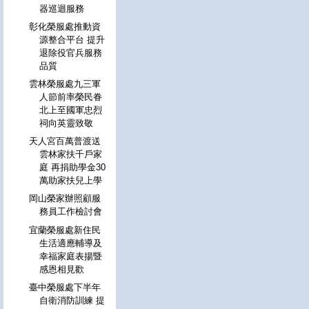
器巡迴服務
彰化榮服處推動資
源整合平台 提升
退除役官兵服務
品質
雲林榮服處九三軍
人節前率榮民眷
北上至國軍忠烈
祠向英靈致敬
天人宮百萬普渡送
雲林家扶千戶家
庭 再捐助學金30
萬助家扶兒上學
岡山榮家辦照顧服
務員工作檢討會
宜蘭榮服處新住民
生活適應輔導及
幸福家庭表揚暨
感恩相見歡
臺中榮服處下半年
自衛消防訓練 提