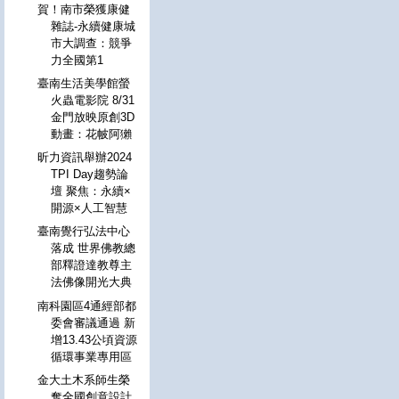
賀！南市榮獲康健
雜誌-永續健康城
市大調查：競爭
力全國第1
臺南生活美學館螢
火蟲電影院 8/31
金門放映原創3D
動畫：花帔阿獺
昕力資訊舉辦2024
TPI Day趨勢論
壇 聚焦：永續×
開源×人工智慧
臺南覺行弘法中心
落成 世界佛教總
部釋證達教尊主
法佛像開光大典
南科園區4通經部都
委會審議通過 新
增13.43公頃資源
循環事業專用區
金大土木系師生榮
奪全國創意設計