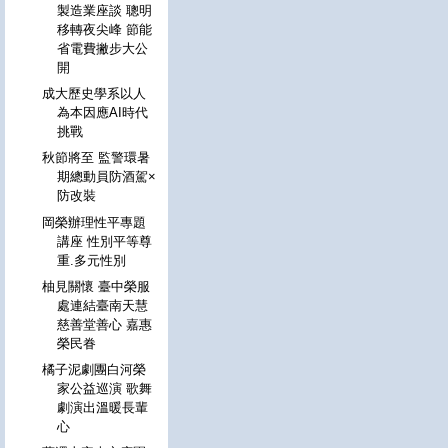
製造業座談 聰明
移轉夜尖峰 節能
省電費撇步大公
開
成大歷史學系以人
為本因應AI時代
挑戰
秋節將至 監警環暑
期總動員防酒駕×
防改裝
岡榮辦理性平專題
講座 性別平等尊
重.多元性別
柚見關懷 臺中榮服
處連結臺南天慧
慈善堂善心 嘉惠
榮民眷
橘子泥劇團白河榮
家公益巡演 歌舞
劇演出溫暖長輩
心