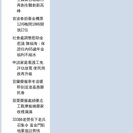
再創生醫創新高
峰
首波春節臺金機票
12/6晚間18時開
放訂位
社會處調整慰助金
惹議 陳福海：保
證任內65歲年金
福利不縮水
申請家庭看護工免
評估放寬 便民簡
政再升級
宜蘭榮服寒冬送暖
即刻送達嘉惠榮
民眷
苗栗榮服處績優志
工觀摩板橋榮家
收穫滿滿
333師老營長下老兵
召集令 返金門駐
地重遊話舊情