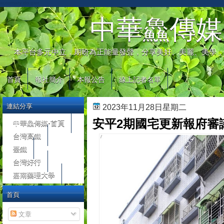
automaty do gier
中華鱻傳媒
本平台多元中立，期盼為正能量發聲，分享美好、美麗、美學，
首頁
報社簡介
本報公告
線上記者名單
連結分享
2023年11月28日星期二
安平2期國宅更新報府審
中華鱻傳媒-首頁
台灣高鐵
臺鐵
台灣好行
嘉南藥理大學
首頁
文章