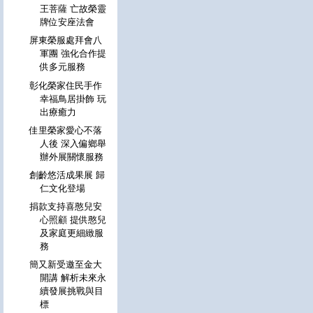
王菩薩 亡故榮靈
牌位安座法會
屏東榮服處拜會八
軍團 強化合作提
供多元服務
彰化榮家住民手作
幸福鳥居掛飾 玩
出療癒力
佳里榮家愛心不落
人後 深入偏鄉舉
辦外展關懷服務
創齡悠活成果展 歸
仁文化登場
捐款支持喜憨兒安
心照顧 提供憨兒
及家庭更細緻服
務
簡又新受邀至金大
開講 解析未來永
續發展挑戰與目
標