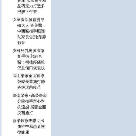
客座 法國百年精
品巧克力打造多
巴胺下午茶
女童胸部發育提早
轉大人 奇美醫：
中西醫攜手照護
助家長告別煩惱/
影音
安可兒乳房腫瘤微
創手術 郭綜合
醫：術後疼痛較
低且傷口恢復快
岡山榮家全面宣導
鼓勵長輩施打肺
炎鏈球菌疫苗
臺南榮家×高榮臺南
分院攜手齊心對
抗流感 展開全面
疫苗施打
嘉榮醫療團隊助出
血性中風患者恢
復健康