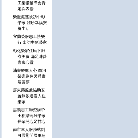
工榮獲輔導會肯
定與表揚
榮服處連袂訪中彰
榮家 體驗幸福安
養生活
宜蘭榮服志工快樂
行 出訪中彰榮家
彰化榮家住民下廚
煮美食 滿足味蕾
豐富心靈
油畫療癒人心 白河
榮家為住民辦畫
展圓夢
屏東榮服處協助安
置無依遺眷入住
榮家
嘉義志工籌資購帝
王柑贈高雄榮家
長輩開心足甘心
南市軍人服務站劉
可雲慰問國軍急