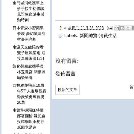
金門城消救護車上
妙手接生初體驗
見證生命誕生感
動時刻
at
星期二, 11月 28, 2023
日本青森小蜜蘋果
發表 夢幻滋味甜
Labels:
新聞總覽-消費生活
蜜臺南亮相
南瀛天文館陪你看
雙子座流星雨 迎
接溫馨浪漫12月
沒有留言:
彰化榮服處攜手員
林玉意宮 關懷照
發佈留言
顧榮民眷
西拉雅趣飛車10周
首
較新的文章
年5千人進場觀賽
鯨炭號勇奪首獎
20萬
南警掌握竊嫌特徵
部署攔檢 嫌犯自
投羅網坦承犯行
原因竟是這