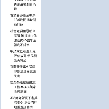
再創生醫創新高
峰
首波春節臺金機票
12/6晚間18時開
放訂位
社會處調整慰助金
惹議 陳福海：保
證任內65歲年金
福利不縮水
申請家庭看護工免
評估放寬 便民簡
政再升級
宜蘭榮服寒冬送暖
即刻送達嘉惠榮
民眷
苗栗榮服處績優志
工觀摩板橋榮家
收穫滿滿
333師老營長下老兵
召集令 返金門駐
地重遊話舊情