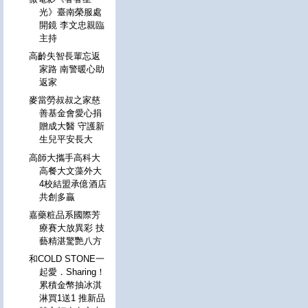
光》臺南榮服處
開鏡 李文忠親臨
主持
高齡失智長輩忘返
家路 南警暖心助
返家
麥當勞叔叔之家慈
善基金會愛心捐
贈成大醫 守護新
生兒平安長大
高師大攜手高科大
高餐大文藻外大
4校結盟承億酒店
共創多贏
嘉藥粧品系國際芳
療賽大放異彩 技
藝精湛驚艷八方
和COLD STONE一
起愛．Sharing！
累積金幣抽冰淇
淋買1送1 推新品