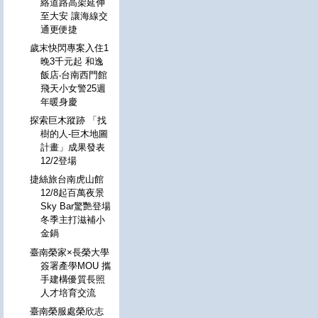
絡道路高架延伸
至大安 讓海線交
通更便捷
歲末快閃專案入住1
晚3千元起 和逸
飯店‧台南西門館
飛天小女警25週
年暖身慶
探索巨木蹤跡 「找
樹的人-巨木地圖
計畫」成果發表
12/2登場
捷絲旅台南虎山館
12/8起百萬夜景
Sky Bar驚艷登場
冬季主打滋補小
金鍋
臺南榮家×長榮大學
簽署產學MOU 攜
手建構優質長照
人才培育交流
臺南榮服處榮欣志