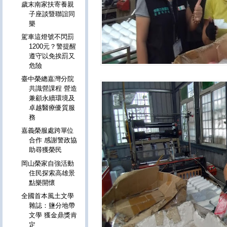
歲末南家扶寄養親
子座談暨聯誼同
樂
駕車這燈號不閃罰
1200元？警提醒
遵守以免挨罰又
危險
臺中榮總嘉灣分院
共識營課程 營造
兼顧永續環境及
卓越醫療優質服
務
嘉義榮服處跨單位
合作 感謝警政協
助尋獲榮民
岡山榮家自強活動
住民探索高雄景
點樂開懷
全國首本風土文學
雜誌：鹽分地帶
文學 獲金鼎獎肯
定