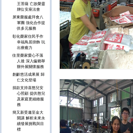
王菩薩 亡故榮靈
牌位安座法會
屏東榮服處拜會八
軍團 強化合作提
供多元服務
彰化榮家住民手作
幸福鳥居掛飾 玩
出療癒力
佳里榮家愛心不落
人後 深入偏鄉舉
辦外展關懷服務
創齡悠活成果展 歸
仁文化登場
捐款支持喜憨兒安
心照顧 提供憨兒
及家庭更細緻服
務
簡又新受邀至金大
開講 解析未來永
續發展挑戰與目
標