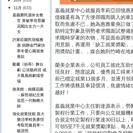
►
10月
(618)
▼
11月
(633)
嘉義就業中心就服員李莉亞回憶惠
嘉義榮民退休女教
借錢還有為了方便尋職而購入的車
官 黃敏寧培育蘭
取而焦慮不已，她為惠雅量身訂做
花闖出女力一片
助特定對象及弱勢者求職面試整備
天
求職時穿著的衣物，耳提面命調整
許家莊園民宿楊雅
用意願，再運用「缺工就業奬勵」
惠 捐贈金門家扶
用奬助計晝」，媒合她到竹崎在地
寒冬愛心園遊會
善款
勵馨《拾蒂》舞台
榮美企業表示，公司員工彼此互助
劇 公演最終回 成
現良好、態度認真，優秀員工得來
大鳳凰樹劇場登
前已穩定就業11個多月、並逐月
場
工作將債務及車貸償清，焦慮情緒
南美館：南國花園
越好！
－蘇世雄紀念展
追思一代釉雕大
嘉義就業中心主任劉達源表示，勞
師
製程行業工作，只要向公立就服機
強化就業技能 崑大
合規定特定製程行業達30日以上
樂活學程黃彥愷
考取照服員單一
可領5至7千元就業獎勵津貼，每人
級證照