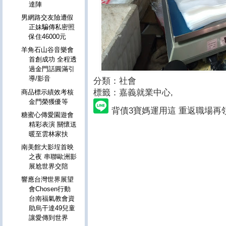
達陣
男網路交友險遭假
正妹騙傳私密照
保住46000元
羊角石山谷音樂會
首創成功 全程透
過金門話圓滿引
導/影音
分類：社會
標籤：嘉義就業中心
,
商品標示績效考核
金門榮獲優等
背債3寶媽運用這 重返職場再
糖蜜心傳愛園遊會
精彩表演 關懷送
暖至雲林家扶
南美館大影埕首映
之夜 串聯歐洲影
展尬世界交陪
響應台灣世界展望
會Chosen行動
台南福氣教會資
助烏干達49兒童
讓愛傳到世界