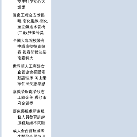
雙主打少女心大
爆漿
優良工程金安獎揭
曉 南化複線-南化
至左鎮送水管橋
(二)段獲優等獎
全國大專院校暨高
中職虛擬投資競
賽 複賽簡報決勝
南臺科大
世界華人工商婦女
企管協會捐贈電
動護理床 岡山榮
家住民受惠感恩
嘉義榮服處榮欣志
工陳金美 獲頒市
府金質獎
屏東榮服處新進服
務人員教育訓練
服務延續不間斷
成大全台首座國際
生醫聚合器啟用