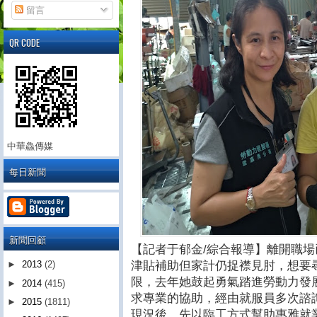
留言
QR CODE
中華鱻傳媒
每日新聞
新聞回顧
【記者于郁金/綜合報導】離開職場
津貼補助但家計仍捉襟見肘，想要
►
2013
(2)
限，去年她鼓起勇氣踏進勞動力發
►
2014
(415)
求專業的協助，經由就服員多次諮
►
2015
(1811)
現況後，先以臨工方式幫助惠雅就