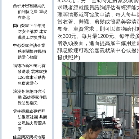
8,000元；另「協助特定對象及
西班牙巴塞隆納的
求職者經就服員諮詢評估有經濟能
伯利恆之星 重現
理等情形就可協助申請，每人每年以
在臺北
當衣著、鞋襪、剪髮或簡易美容清
岡山榮家下半年消
餐食、車資需求，則可以實物給付
防安全講習 建立
次300元、每月最1200元、每年最
職員工防災共識
者改頭換面，進而提高雇主僱用意
中彰榮家拜訪企業
訊息歡迎可親洽嘉義就業中心或撥(05
感謝關懷住民捐
提供照片)
助愛心物資
福德巧新20萬元首
發送暖 雲林家扶
12/3歲末活動告
急廣邀愛心
浪漫冬遊趣自強活
動 高雄榮家住民
歡笑樂翻天
雲林榮服處專程拜
訪退軍社團 共商
公私協力資源共
享
佳里榮家榮祠地藏