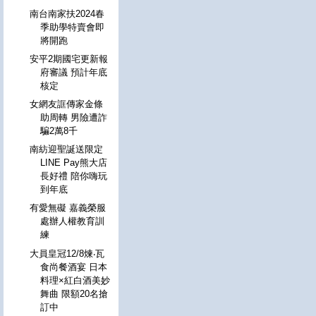
南台南家扶2024春
季助學特賣會即
將開跑
安平2期國宅更新報
府審議 預計年底
核定
女網友誆傳家金條
助周轉 男險遭詐
騙2萬8千
南紡迎聖誕送限定
LINE Pay熊大店
長好禮 陪你嗨玩
到年底
有愛無礙 嘉義榮服
處辦人權教育訓
練
大員皇冠12/8煉‧瓦
食尚餐酒宴 日本
料理×紅白酒美妙
舞曲 限額20名搶
訂中