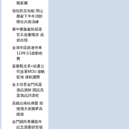
難家屬
強化防災知能 岡山
榮家下半年消防
聯合兵推演練
臺中榮服處助屆退
官兵規畫職涯 成
就自我
金湖市區路邊停車
113年1/1啟動收
費
嘉藥觀光系×拾夏公
司簽署MOU 揚帆
藍海 接軌國際
金大培育金門高粱
酒品酒師 開設高
粱酒品評課程
高鐵台南站傳愛 助
慢飛天使圓夢高
鐵遊
金門縣民專屬龍年
紀念酒重磅登場