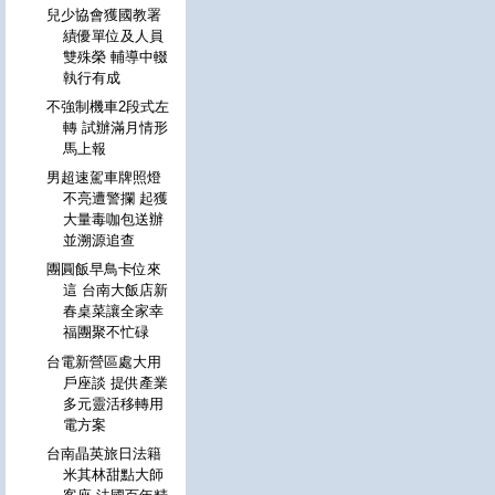
兒少協會獲國教署
績優單位及人員
雙殊榮 輔導中輟
執行有成
不強制機車2段式左
轉 試辦滿月情形
馬上報
男超速駕車牌照燈
不亮遭警攔 起獲
大量毒咖包送辦
並溯源追查
團圓飯早鳥卡位來
這 台南大飯店新
春桌菜讓全家幸
福團聚不忙碌
台電新營區處大用
戶座談 提供產業
多元靈活移轉用
電方案
台南晶英旅日法籍
米其林甜點大師