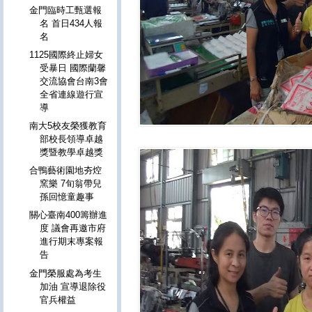
金門臨時工甄選報
名 首日434人報
名
1125國際終止婦女
受暴日 國際蘭馨
交流協會台南3會
全省連線遊行宣
導
南大5校友榮獲教育
部校長領導卓越
獎暨教學卓越獎
合鴨藝術園地夯焢
窯樂 7旬翁帶兒
孫回憶童趣事
關心臺南400籌辦進
度 議會再邀市府
進行期末專案報
告
金門榮服處為考生
加油 宣導退除役
官兵權益