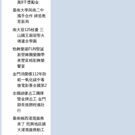
萬8千獎勵金
臺南大學與南二中
攜手合作 締造教
育新局
南大迎125校慶 三
山國王廟迎聖火
傳遞全學園
勁舞樂揚FUN聖誕
新營舞團樂團帶
來豐富精彩舞樂
饗宴
金門消榮獲112年防
範一氧化碳中毒
微電影賽全國第2
全國績優志工團隊
暨金牌志工 金門
縣長致贈程儀壯
行
臺南楠西灌溉服務
來了 照興地區擴
大灌溉服務動工