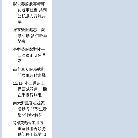
彰化榮服處專程拜
訪退軍社團 共商
公私協力資源共
享
屏東榮服處志工觀
摩活動 參訪臺南
榮家
臺中榮服處辦性平
三法修正研習講
座
南市軍人服務站慰
問國軍急難家屬
12/1起小三通線上
購票試營運 一機
在手暢行無阻
南大辦黑客松提案
活動 引領學生發
想×創新×解決
背債3寶媽運用這
重返職場再領勞
動部缺工就業10