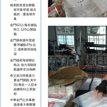
南美館首度自辦藝
術市集登場 敲古
錐的：愛洛萌市
集
金門623人報名搶臨
時工 12/5公開抽
籤
金門縣表揚年度績
優35據點47位志
工 成果展現強強
滾
金門縣府海巡聯合
執法 強力清除陸
船越界非法佈網
夸父追日跨夜接力
賽金門開跑 其中
2位報名一人惡水
組總長61公里旅
程
中華金門公共事務
協進會大會圓滿