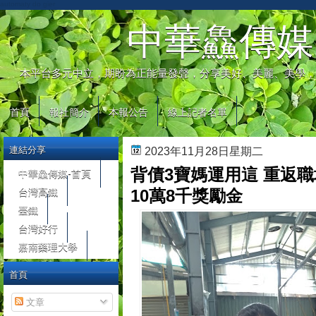
automaty do gier
中華鱻傳媒
本平台多元中立，期盼為正能量發聲，分享美好、美麗、美學，
首頁
報社簡介
本報公告
線上記者名單
連結分享
2023年11月28日星期二
背債3寶媽運用這 重返
中華鱻傳媒-首頁
台灣高鐵
10萬8千獎勵金
臺鐵
台灣好行
嘉南藥理大學
首頁
文章