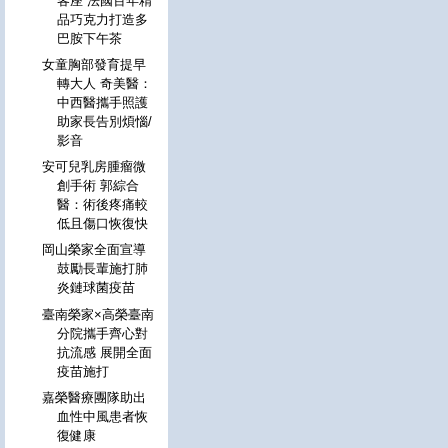
客座 法國百年精
品巧克力打造多
巴胺下午茶
女童胸部發育提早
轉大人 奇美醫：
中西醫攜手照護
助家長告別煩惱/
影音
安可兒乳房腫瘤微
創手術 郭綜合
醫：術後疼痛較
低且傷口恢復快
岡山榮家全面宣導
鼓勵長輩施打肺
炎鏈球菌疫苗
臺南榮家×高榮臺南
分院攜手齊心對
抗流感 展開全面
疫苗施打
嘉榮醫療團隊助出
血性中風患者恢
復健康