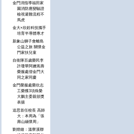
金門消指導福田家
園消防應變驗證
檢視避難流程不
馬虎
金大×欣銓科技攜手
培育半導體專才
新象山獅子會離島
公益之旅 關懷金
門家扶兒童
自衛隊百歲榮民李
許瓊華阿嬤嵩壽
榮服處偕金門大
同之家同慶
金門榮服處榮欣志
工榮獲3項殊榮
大鵬主委親頒獎
表揚
追思首任校長 高師
大：本周為「張
壽山緬懷周」
劉燈鐘：溫寮溪聯