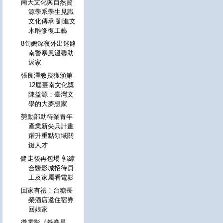
南大文化與自然資
源學系學生見識
文化傳承 劉進文
木雕修復工藝
8旬嬤深夜外出迷路
南警寒風溫馨助
返家
張良澤教授獲頒第
12屆臺南文化獎
陳益源：臺灣文
學的大夢想家
勞動部助待業青年
產業新尖兵計畫
躍升重點領域關
鍵人才
健走後再包場 郭綜
合醫影城招待員
工及家屬看電影
回家有禮！台糖長
榮酒店邀住宿券
回娘家
微電影《眷眷星