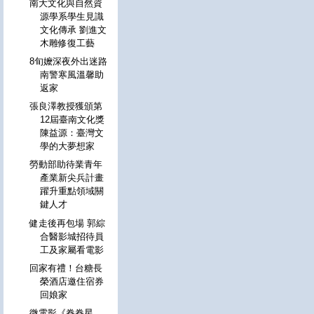
南大文化與自然資
源學系學生見識
文化傳承 劉進文
木雕修復工藝
8旬嬤深夜外出迷路
南警寒風溫馨助
返家
張良澤教授獲頒第
12屆臺南文化獎
陳益源：臺灣文
學的大夢想家
勞動部助待業青年
產業新尖兵計畫
躍升重點領域關
鍵人才
健走後再包場 郭綜
合醫影城招待員
工及家屬看電影
回家有禮！台糖長
榮酒店邀住宿券
回娘家
微電影《眷眷星