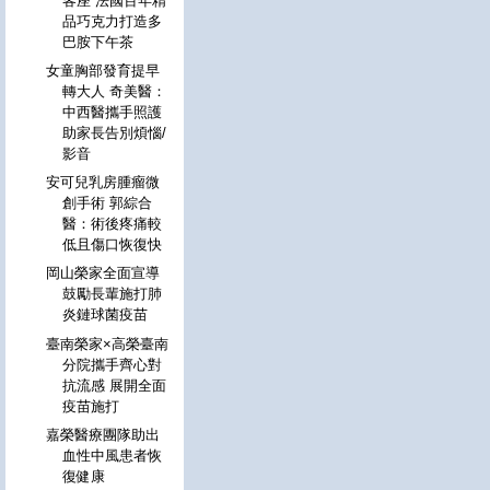
客座 法國百年精
品巧克力打造多
巴胺下午茶
女童胸部發育提早
轉大人 奇美醫：
中西醫攜手照護
助家長告別煩惱/
影音
安可兒乳房腫瘤微
創手術 郭綜合
醫：術後疼痛較
低且傷口恢復快
岡山榮家全面宣導
鼓勵長輩施打肺
炎鏈球菌疫苗
臺南榮家×高榮臺南
分院攜手齊心對
抗流感 展開全面
疫苗施打
嘉榮醫療團隊助出
血性中風患者恢
復健康