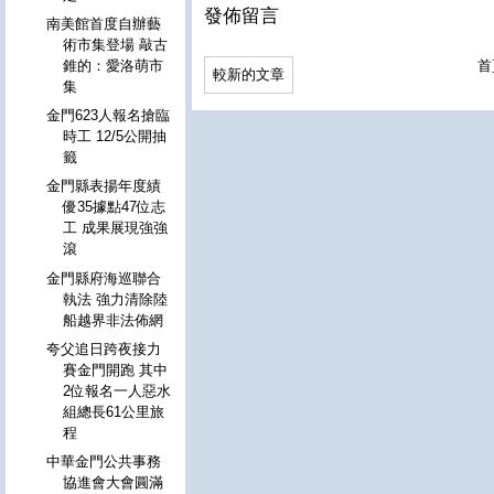
發佈留言
南美館首度自辦藝
術市集登場 敲古
首
錐的：愛洛萌市
較新的文章
集
金門623人報名搶臨
時工 12/5公開抽
籤
金門縣表揚年度績
優35據點47位志
工 成果展現強強
滾
金門縣府海巡聯合
執法 強力清除陸
船越界非法佈網
夸父追日跨夜接力
賽金門開跑 其中
2位報名一人惡水
組總長61公里旅
程
中華金門公共事務
協進會大會圓滿