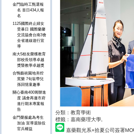
金門臨時工甄選報
名 首日434人報
名
1125國際終止婦女
受暴日 國際蘭馨
交流協會台南3會
全省連線遊行宣
導
南大5校友榮獲教育
部校長領導卓越
獎暨教學卓越獎
合鴨藝術園地夯焢
窯樂 7旬翁帶兒
孫回憶童趣事
關心臺南400籌辦進
度 議會再邀市府
進行期末專案報
告
分類：教育學術
金門榮服處為考生
標籤：嘉南藥理大學
,
加油 宣導退除役
官兵權益
嘉藥觀光系×拾夏公司簽署MO