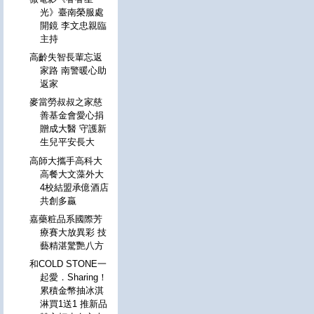
光》臺南榮服處
開鏡 李文忠親臨
主持
高齡失智長輩忘返
家路 南警暖心助
返家
麥當勞叔叔之家慈
善基金會愛心捐
贈成大醫 守護新
生兒平安長大
高師大攜手高科大
高餐大文藻外大
4校結盟承億酒店
共創多贏
嘉藥粧品系國際芳
療賽大放異彩 技
藝精湛驚艷八方
和COLD STONE一
起愛．Sharing！
累積金幣抽冰淇
淋買1送1 推新品