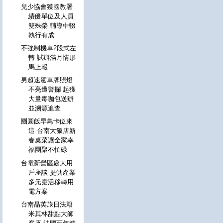
兒少協會獲國教署
績優單位及人員
雙殊榮 輔導中輟
執行有成
不強制機車2段式左
轉 試辦滿月情形
馬上報
男超速駕車牌照燈
不亮遭警攔 起獲
大量毒咖包送辦
並溯源追查
團圓飯早鳥卡位來
這 台南大飯店新
春桌菜讓全家幸
福團聚不忙碌
台電新營區處大用
戶座談 提供產業
多元靈活移轉用
電方案
台南晶英旅日法籍
米其林甜點大師