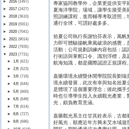
►
2016
(1497)
專家協同教學外，企業更提供安平
►
2017
(2427)
夏海洋學院」場域，讓學生接受美國
照訓練課程，進而輔導考取證照，
►
2018
(3610)
通行全球，可謂好處多多。
►
2019
(5551)
►
2020
(7041)
拾夏公司執行長謝怡芬表示，風帆
►
2021
(9014)
力即可體驗揚帆乘風破浪的感覺，
►
2022
(7935)
活動；公司規劃訓練內容包括：認
▼
2023
(7731)
行術語與掌舵口令、識別浮標，及
►
1月
(621)
航海知識，都是國際認證正規課程
►
2月
(523)
嘉藥環境永續暨休閒學院院長劉瑞
►
3月
(718)
境永續發展，此次有幸與知名拾夏
►
4月
(644)
是體現了這個重要理念；彼此攜手
►
5月
(660)
時也引導學生投入永續觀光產業，
►
6月
(648)
光，頗負教育意涵。
►
7月
(614)
►
8月
(727)
嘉藥觀光系主任甘其銓表示，古都
►
9月
(696)
好風光，順應近年方興未艾水域遊