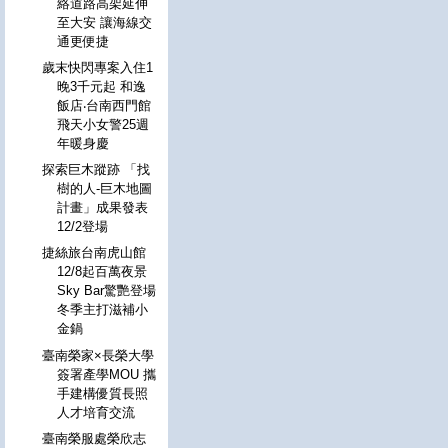
絡道路高架延伸
至大安 讓海線交
通更便捷
歲末快閃專案入住1
晚3千元起 和逸
飯店‧台南西門館
飛天小女警25週
年暖身慶
探索巨木蹤跡 「找
樹的人-巨木地圖
計畫」成果發表
12/2登場
捷絲旅台南虎山館
12/8起百萬夜景
Sky Bar驚艷登場
冬季主打滋補小
金鍋
臺南榮家×長榮大學
簽署產學MOU 攜
手建構優質長照
人才培育交流
臺南榮服處榮欣志