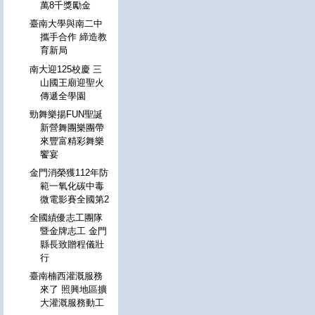
萬8千獎勵金
臺南大學與南二中
攜手合作 締造教
育新局
南大迎125校慶 三
山國王廟迎聖火
傳遞全學園
勁舞樂揚FUN聖誕
新營舞團樂團帶
來豐富精彩舞樂
饗宴
金門消榮獲112年防
範一氧化碳中毒
微電影賽全國第2
全國績優志工團隊
暨金牌志工 金門
縣長致贈程儀壯
行
臺南楠西灌溉服務
來了 照興地區擴
大灌溉服務動工