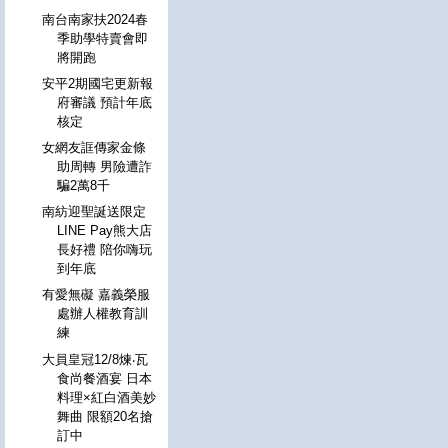
南台南家扶2024春
季助學特賣會即
將開跑
安平2期國宅更新報
府審議 預計年底
核定
女網友誆傳家金條
助周轉 男險遭詐
騙2萬8千
南紡迎聖誕送限定
LINE Pay熊大店
長好禮 陪你嗨玩
到年底
有愛無礙 嘉義榮服
處辦人權教育訓
練
大員皇冠12/8煉‧瓦
食尚餐酒宴 日本
料理×紅白酒美妙
舞曲 限額20名搶
訂中