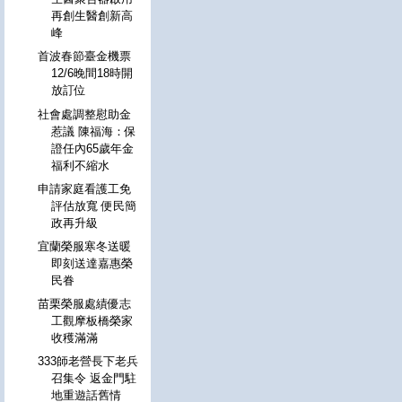
再創生醫創新高
峰
首波春節臺金機票
12/6晚間18時開
放訂位
社會處調整慰助金
惹議 陳福海：保
證任內65歲年金
福利不縮水
申請家庭看護工免
評估放寬 便民簡
政再升級
宜蘭榮服寒冬送暖
即刻送達嘉惠榮
民眷
苗栗榮服處績優志
工觀摩板橋榮家
收穫滿滿
333師老營長下老兵
召集令 返金門駐
地重遊話舊情