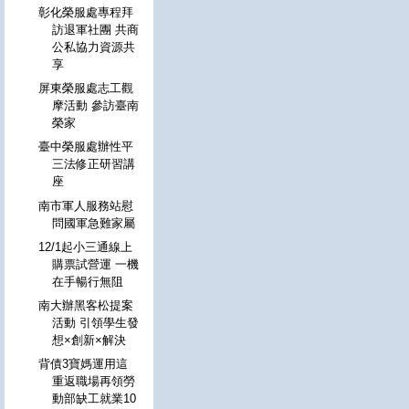
彰化榮服處專程拜
訪退軍社團 共商
公私協力資源共
享
屏東榮服處志工觀
摩活動 參訪臺南
榮家
臺中榮服處辦性平
三法修正研習講
座
南市軍人服務站慰
問國軍急難家屬
12/1起小三通線上
購票試營運 一機
在手暢行無阻
南大辦黑客松提案
活動 引領學生發
想×創新×解決
背債3寶媽運用這
重返職場再領勞
動部缺工就業10