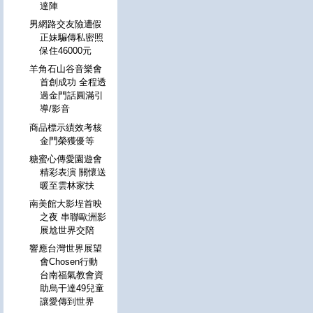
達陣
男網路交友險遭假
正妹騙傳私密照
保住46000元
羊角石山谷音樂會
首創成功 全程透
過金門話圓滿引
導/影音
商品標示績效考核
金門榮獲優等
糖蜜心傳愛園遊會
精彩表演 關懷送
暖至雲林家扶
南美館大影埕首映
之夜 串聯歐洲影
展尬世界交陪
響應台灣世界展望
會Chosen行動
台南福氣教會資
助烏干達49兒童
讓愛傳到世界