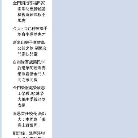
金門消指導福田家
園消防應變驗證
檢視避難流程不
馬虎
金大×欣銓科技攜手
培育半導體專才
新象山獅子會離島
公益之旅 關懷金
門家扶兒童
自衛隊百歲榮民李
許瓊華阿嬤嵩壽
榮服處偕金門大
同之家同慶
金門榮服處榮欣志
工榮獲3項殊榮
大鵬主委親頒獎
表揚
追思首任校長 高師
大：本周為「張
壽山緬懷周」
劉燈鐘：溫寮溪聯