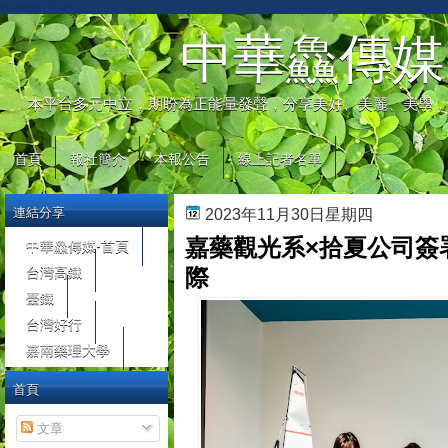
automaty do gier
中華鱻傳媒
本平台多元中立，期盼為正能量發聲，分享美好、美麗、美學，
首頁
報社簡介
本報公告
線上記者名單
連結分享
2023年11月30日星期四
嘉藥觀光系×拾夏公司簽署
中華鱻傳媒-首頁
台灣高鐵
際
臺鐵
台灣好行
嘉南藥理大學
首頁
文章