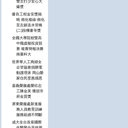
雙主打少女心大
爆漿
優良工程金安獎揭
曉 南化複線-南化
至左鎮送水管橋
(二)段獲優等獎
全國大專院校暨高
中職虛擬投資競
賽 複賽簡報決勝
南臺科大
世界華人工商婦女
企管協會捐贈電
動護理床 岡山榮
家住民受惠感恩
嘉義榮服處榮欣志
工陳金美 獲頒市
府金質獎
屏東榮服處新進服
務人員教育訓練
服務延續不間斷
成大全台首座國際
生醫聚合器啟用