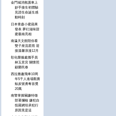
金門城消救護車上
妙手接生初體驗
見證生命誕生感
動時刻
日本青森小蜜蘋果
發表 夢幻滋味甜
蜜臺南亮相
南瀛天文館陪你看
雙子座流星雨 迎
接溫馨浪漫12月
彰化榮服處攜手員
林玉意宮 關懷照
顧榮民眷
西拉雅趣飛車10周
年5千人進場觀賽
鯨炭號勇奪首獎
20萬
南警掌握竊嫌特徵
部署攔檢 嫌犯自
投羅網坦承犯行
原因竟是這