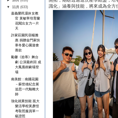
開拓；期盼透過這次產學結盟，培
►
10月
(618)
識化」涵養與技能，將來成為全方
▼
11月
(633)
嘉義榮民退休女教
官 黃敏寧培育蘭
花闖出女力一片
天
許家莊園民宿楊雅
惠 捐贈金門家扶
寒冬愛心園遊會
善款
勵馨《拾蒂》舞台
劇 公演最終回 成
大鳳凰樹劇場登
場
南美館：南國花園
－蘇世雄紀念展
追思一代釉雕大
師
強化就業技能 崑大
樂活學程黃彥愷
考取照服員單一
級證照