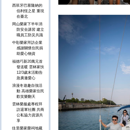
西班牙巴塞隆納的
伯利恆之星 重現
在臺北
岡山榮家下半年消
防安全講習 建立
職員工防災共識
中彰榮家拜訪企業
感謝關懷住民捐
助愛心物資
福德巧新20萬元首
發送暖 雲林家扶
12/3歲末活動告
急廣邀愛心
浪漫冬遊趣自強活
動 高雄榮家住民
歡笑樂翻天
雲林榮服處專程拜
訪退軍社團 共商
公私協力資源共
享
佳里榮家榮祠地藏