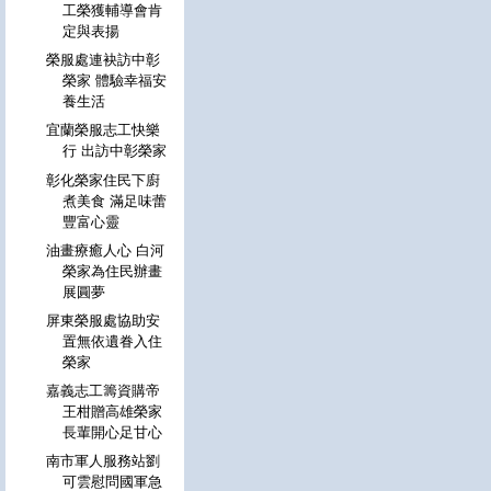
工榮獲輔導會肯
定與表揚
榮服處連袂訪中彰
榮家 體驗幸福安
養生活
宜蘭榮服志工快樂
行 出訪中彰榮家
彰化榮家住民下廚
煮美食 滿足味蕾
豐富心靈
油畫療癒人心 白河
榮家為住民辦畫
展圓夢
屏東榮服處協助安
置無依遺眷入住
榮家
嘉義志工籌資購帝
王柑贈高雄榮家
長輩開心足甘心
南市軍人服務站劉
可雲慰問國軍急