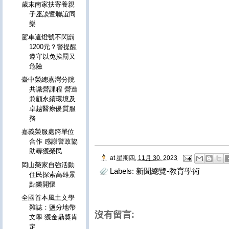
歲末南家扶寄養親
子座談暨聯誼同
樂
駕車這燈號不閃罰
1200元？警提醒
遵守以免挨罰又
危險
臺中榮總嘉灣分院
共識營課程 營造
兼顧永續環境及
卓越醫療優質服
務
嘉義榮服處跨單位
合作 感謝警政協
助尋獲榮民
at
星期四, 11月 30, 2023
岡山榮家自強活動
Labels:
新聞總覽-教育學術
住民探索高雄景
點樂開懷
全國首本風土文學
雜誌：鹽分地帶
沒有留言:
文學 獲金鼎獎肯
定