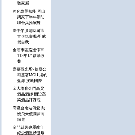
難家屬
強化防災知能 岡山
榮家下半年消防
聯合兵推演練
臺中榮服處助屆退
官兵規畫職涯 成
就自我
金湖市區路邊停車
113年1/1啟動收
費
嘉藥觀光系×拾夏公
司簽署MOU 揚帆
藍海 接軌國際
金大培育金門高粱
酒品酒師 開設高
粱酒品評課程
高鐵台南站傳愛 助
慢飛天使圓夢高
鐵遊
金門縣民專屬龍年
紀念酒重磅登場