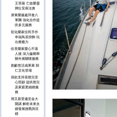
王菩薩 亡故榮靈
牌位安座法會
屏東榮服處拜會八
軍團 強化合作提
供多元服務
彰化榮家住民手作
幸福鳥居掛飾 玩
出療癒力
佳里榮家愛心不落
人後 深入偏鄉舉
辦外展關懷服務
創齡悠活成果展 歸
仁文化登場
捐款支持喜憨兒安
心照顧 提供憨兒
及家庭更細緻服
務
簡又新受邀至金大
開講 解析未來永
續發展挑戰與目
標