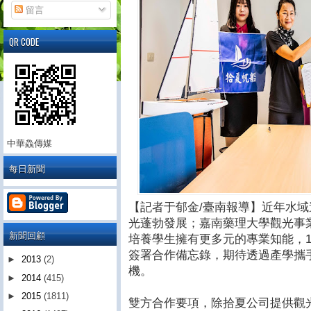
留言
QR CODE
中華鱻傳媒
每日新聞
【記者于郁金/臺南報導】近年水
光蓬勃發展；嘉南藥理大學觀光事
新聞回顧
培養學生擁有更多元的專業知能，1
簽署合作備忘錄，期待透過產學攜
►
2013
(2)
機。
►
2014
(415)
►
2015
(1811)
雙方合作要項，除拾夏公司提供觀