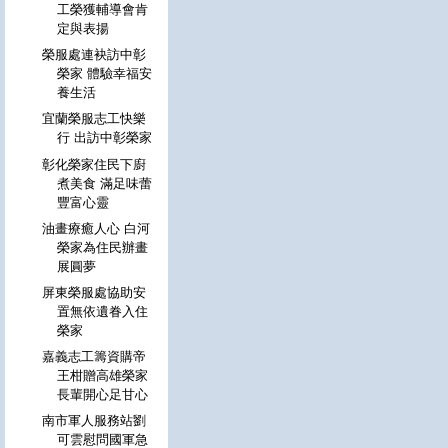
工榮獲輔導會肯
定與表揚
榮服處連袂訪中彰
榮家 體驗幸福安
養生活
宜蘭榮服志工快樂
行 出訪中彰榮家
彰化榮家住民下廚
煮美食 滿足味蕾
豐富心靈
油畫療癒人心 白河
榮家為住民辦畫
展圓夢
屏東榮服處協助安
置無依遺眷入住
榮家
嘉義志工籌資購帝
王柑贈高雄榮家
長輩開心足甘心
南市軍人服務站劉
可雲慰問國軍急