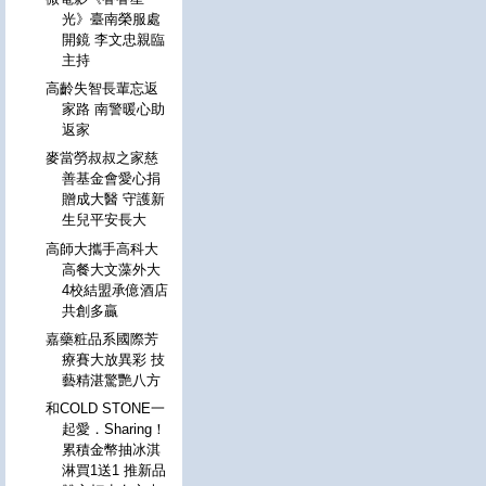
光》臺南榮服處
開鏡 李文忠親臨
主持
高齡失智長輩忘返
家路 南警暖心助
返家
麥當勞叔叔之家慈
善基金會愛心捐
贈成大醫 守護新
生兒平安長大
高師大攜手高科大
高餐大文藻外大
4校結盟承億酒店
共創多贏
嘉藥粧品系國際芳
療賽大放異彩 技
藝精湛驚艷八方
和COLD STONE一
起愛．Sharing！
累積金幣抽冰淇
淋買1送1 推新品