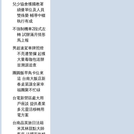
兒少協會獲國教署
績優單位及人員
雙殊榮 輔導中輟
執行有成
不強制機車2段式左
轉 試辦滿月情形
馬上報
男超速駕車牌照燈
不亮遭警攔 起獲
大量毒咖包送辦
並溯源追查
團圓飯早鳥卡位來
這 台南大飯店新
春桌菜讓全家幸
福團聚不忙碌
台電新營區處大用
戶座談 提供產業
多元靈活移轉用
電方案
台南晶英旅日法籍
米其林甜點大師