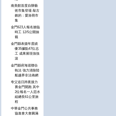
南美館首度自辦藝
術市集登場 敲古
錐的：愛洛萌市
集
金門623人報名搶臨
時工 12/5公開抽
籤
金門縣表揚年度績
優35據點47位志
工 成果展現強強
滾
金門縣府海巡聯合
執法 強力清除陸
船越界非法佈網
夸父追日跨夜接力
賽金門開跑 其中
2位報名一人惡水
組總長61公里旅
程
中華金門公共事務
協進會大會圓滿