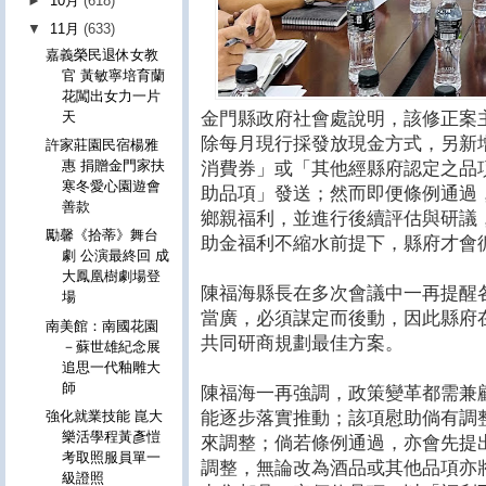
►
10月
(618)
▼
11月
(633)
嘉義榮民退休女教
官 黃敏寧培育蘭
花闖出女力一片
金門縣政府社會處說明，該修正案
天
除每月現行採發放現金方式，另新
許家莊園民宿楊雅
惠 捐贈金門家扶
消費券」或「其他經縣府認定之品
寒冬愛心園遊會
助品項」發送；然而即便條例通過
善款
鄉親福利，並進行後續評估與研議
勵馨《拾蒂》舞台
助金福利不縮水前提下，縣府才會
劇 公演最終回 成
大鳳凰樹劇場登
陳福海縣長在多次會議中一再提醒
場
當廣，必須謀定而後動，因此縣府
南美館：南國花園
共同研商規劃最佳方案。
－蘇世雄紀念展
追思一代釉雕大
師
陳福海一再強調，政策變革都需兼
能逐步落實推動；該項慰助倘有調
強化就業技能 崑大
樂活學程黃彥愷
來調整；倘若條例通過，亦會先提
考取照服員單一
調整，無論改為酒品或其他品項亦
級證照