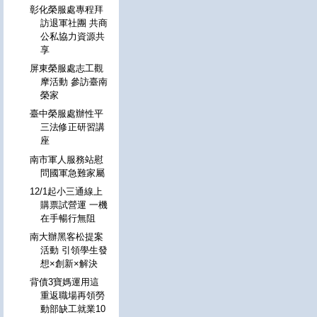
彰化榮服處專程拜
訪退軍社團 共商
公私協力資源共
享
屏東榮服處志工觀
摩活動 參訪臺南
榮家
臺中榮服處辦性平
三法修正研習講
座
南市軍人服務站慰
問國軍急難家屬
12/1起小三通線上
購票試營運 一機
在手暢行無阻
南大辦黑客松提案
活動 引領學生發
想×創新×解決
背債3寶媽運用這
重返職場再領勞
動部缺工就業10