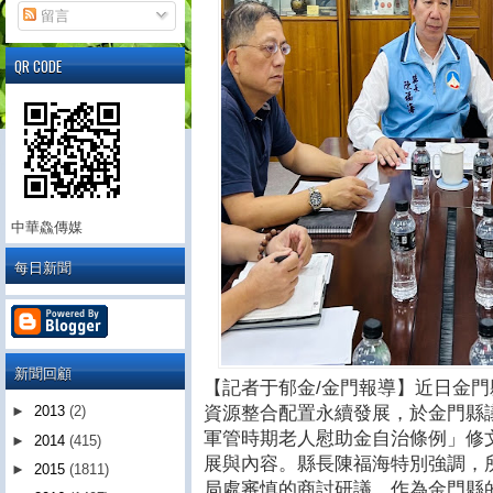
留言
QR CODE
中華鱻傳媒
每日新聞
新聞回顧
【記者于郁金/金門報導】近日金
資源整合配置永續發展，於金門縣
►
2013
(2)
軍管時期老人慰助金自治條例」修
►
2014
(415)
展與內容。縣長陳福海特別強調，
►
2015
(1811)
局處審慎的商討研議，作為金門縣