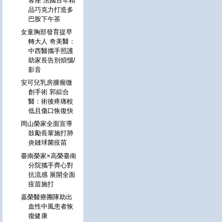
客座 法國百年精
品巧克力打造多
巴胺下午茶
女童胸部發育提早
轉大人 奇美醫：
中西醫攜手照護
助家長告別煩惱/
影音
安可兒乳房腫瘤微
創手術 郭綜合
醫：術後疼痛較
低且傷口恢復快
岡山榮家全面宣導
鼓勵長輩施打肺
炎鏈球菌疫苗
臺南榮家×高榮臺南
分院攜手齊心對
抗流感 展開全面
疫苗施打
嘉榮醫療團隊助出
血性中風患者恢
復健康