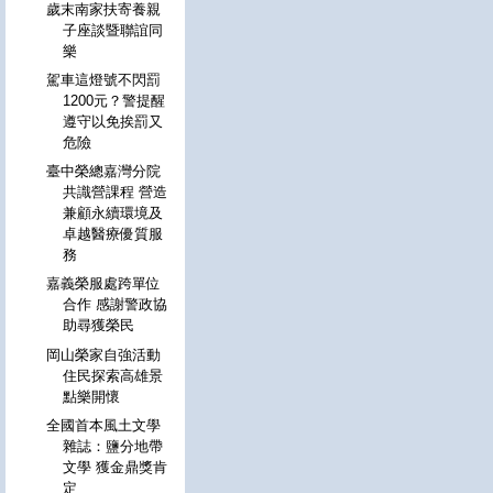
歲末南家扶寄養親
子座談暨聯誼同
樂
駕車這燈號不閃罰
1200元？警提醒
遵守以免挨罰又
危險
臺中榮總嘉灣分院
共識營課程 營造
兼顧永續環境及
卓越醫療優質服
務
嘉義榮服處跨單位
合作 感謝警政協
助尋獲榮民
岡山榮家自強活動
住民探索高雄景
點樂開懷
全國首本風土文學
雜誌：鹽分地帶
文學 獲金鼎獎肯
定