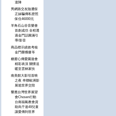
達陣
男網路交友險遭假
正妹騙傳私密照
保住46000元
羊角石山谷音樂會
首創成功 全程透
過金門話圓滿引
導/影音
商品標示績效考核
金門榮獲優等
糖蜜心傳愛園遊會
精彩表演 關懷送
暖至雲林家扶
南美館大影埕首映
之夜 串聯歐洲影
展尬世界交陪
響應台灣世界展望
會Chosen行動
台南福氣教會資
助烏干達49兒童
讓愛傳到世界