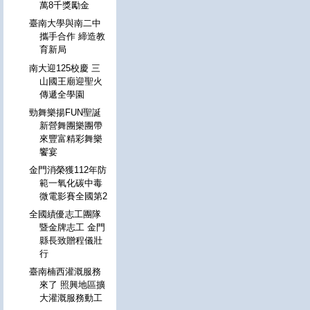
萬8千獎勵金
臺南大學與南二中
攜手合作 締造教
育新局
南大迎125校慶 三
山國王廟迎聖火
傳遞全學園
勁舞樂揚FUN聖誕
新營舞團樂團帶
來豐富精彩舞樂
饗宴
金門消榮獲112年防
範一氧化碳中毒
微電影賽全國第2
全國績優志工團隊
暨金牌志工 金門
縣長致贈程儀壯
行
臺南楠西灌溉服務
來了 照興地區擴
大灌溉服務動工