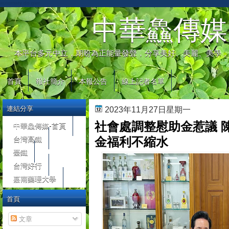
automaty do gier
中華鱻傳媒
本平台多元中立，期盼為正能量發聲，分享美好、美麗、美學，
首頁
報社簡介
本報公告
線上記者名單
連結分享
2023年11月27日星期一
社會處調整慰助金惹議 
中華鱻傳媒-首頁
台灣高鐵
金福利不縮水
臺鐵
台灣好行
嘉南藥理大學
首頁
文章