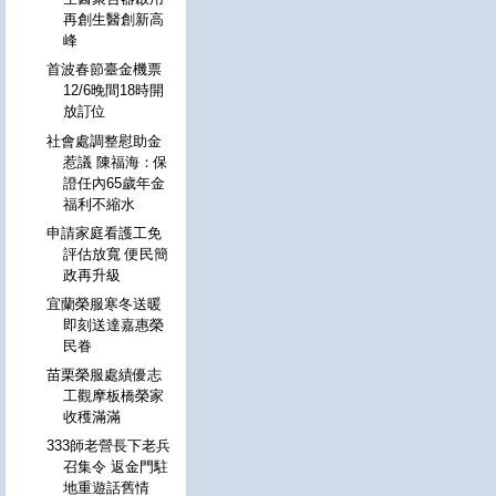
再創生醫創新高
峰
首波春節臺金機票
12/6晚間18時開
放訂位
社會處調整慰助金
惹議 陳福海：保
證任內65歲年金
福利不縮水
申請家庭看護工免
評估放寬 便民簡
政再升級
宜蘭榮服寒冬送暖
即刻送達嘉惠榮
民眷
苗栗榮服處績優志
工觀摩板橋榮家
收穫滿滿
333師老營長下老兵
召集令 返金門駐
地重遊話舊情