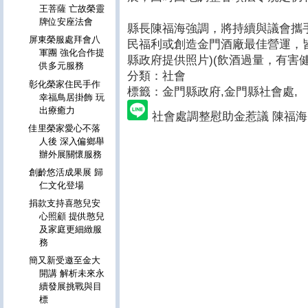
王菩薩 亡故榮靈
牌位安座法會
縣長陳福海強調，將持續與議會攜
屏東榮服處拜會八
民福利或創造金門酒廠最佳營運，
軍團 強化合作提
縣政府提供照片)(飲酒過量，有害健
供多元服務
分類：社會
彰化榮家住民手作
標籤：金門縣政府
,金門縣社會處,
幸福鳥居掛飾 玩
出療癒力
社會處調整慰助金惹議 陳福海
佳里榮家愛心不落
人後 深入偏鄉舉
辦外展關懷服務
創齡悠活成果展 歸
仁文化登場
捐款支持喜憨兒安
心照顧 提供憨兒
及家庭更細緻服
務
簡又新受邀至金大
開講 解析未來永
續發展挑戰與目
標