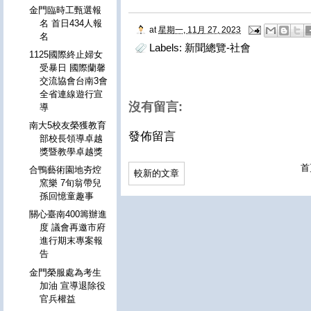
金門臨時工甄選報
名 首日434人報
at
星期一, 11月 27, 2023
名
Labels:
新聞總覽-社會
1125國際終止婦女
受暴日 國際蘭馨
交流協會台南3會
全省連線遊行宣
沒有留言:
導
南大5校友榮獲教育
發佈留言
部校長領導卓越
獎暨教學卓越獎
首
合鴨藝術園地夯焢
較新的文章
窯樂 7旬翁帶兒
孫回憶童趣事
關心臺南400籌辦進
度 議會再邀市府
進行期末專案報
告
金門榮服處為考生
加油 宣導退除役
官兵權益