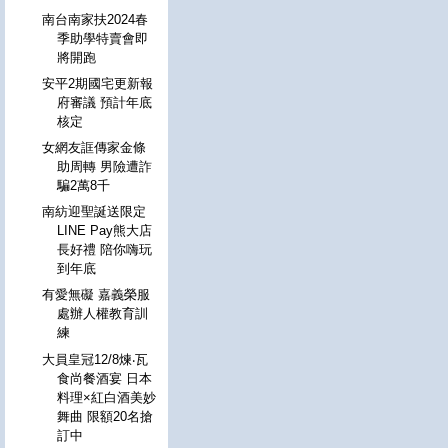
南台南家扶2024春
季助學特賣會即
將開跑
安平2期國宅更新報
府審議 預計年底
核定
女網友誆傳家金條
助周轉 男險遭詐
騙2萬8千
南紡迎聖誕送限定
LINE Pay熊大店
長好禮 陪你嗨玩
到年底
有愛無礙 嘉義榮服
處辦人權教育訓
練
大員皇冠12/8煉‧瓦
食尚餐酒宴 日本
料理×紅白酒美妙
舞曲 限額20名搶
訂中