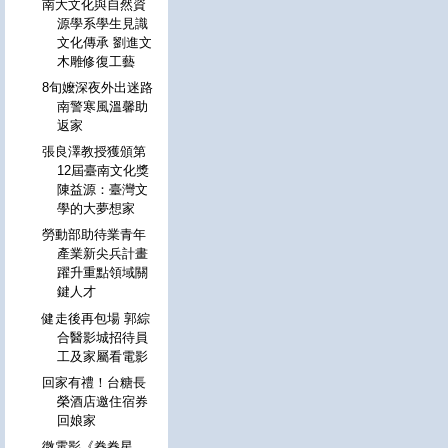
南大文化與自然資
源學系學生見識
文化傳承 劉進文
木雕修復工藝
8旬嬤深夜外出迷路
南警寒風溫馨助
返家
張良澤教授獲頒第
12屆臺南文化獎
陳益源：臺灣文
學的大夢想家
勞動部助待業青年
產業新尖兵計畫
躍升重點領域關
鍵人才
健走後再包場 郭綜
合醫影城招待員
工及家屬看電影
回家有禮！台糖長
榮酒店邀住宿券
回娘家
微電影《眷眷星