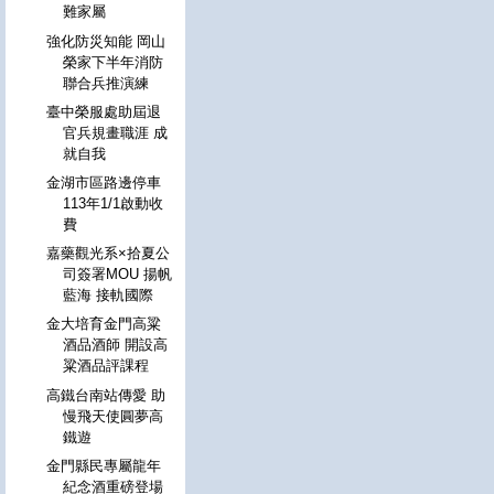
難家屬
強化防災知能 岡山
榮家下半年消防
聯合兵推演練
臺中榮服處助屆退
官兵規畫職涯 成
就自我
金湖市區路邊停車
113年1/1啟動收
費
嘉藥觀光系×拾夏公
司簽署MOU 揚帆
藍海 接軌國際
金大培育金門高粱
酒品酒師 開設高
粱酒品評課程
高鐵台南站傳愛 助
慢飛天使圓夢高
鐵遊
金門縣民專屬龍年
紀念酒重磅登場