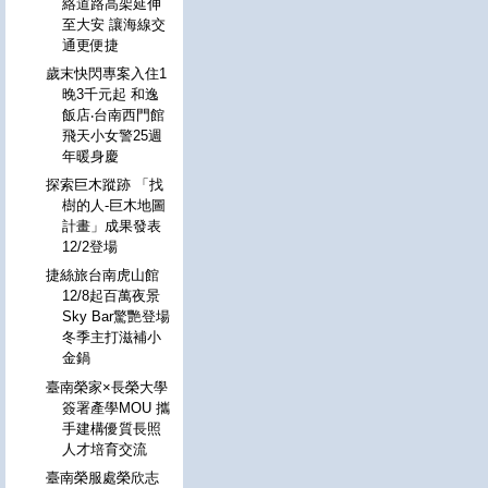
絡道路高架延伸
至大安 讓海線交
通更便捷
歲末快閃專案入住1
晚3千元起 和逸
飯店‧台南西門館
飛天小女警25週
年暖身慶
探索巨木蹤跡 「找
樹的人-巨木地圖
計畫」成果發表
12/2登場
捷絲旅台南虎山館
12/8起百萬夜景
Sky Bar驚艷登場
冬季主打滋補小
金鍋
臺南榮家×長榮大學
簽署產學MOU 攜
手建構優質長照
人才培育交流
臺南榮服處榮欣志