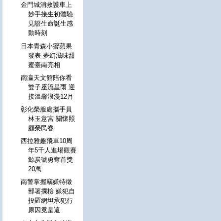
金門城消救護車上
妙手接生初體驗
見證生命誕生感
動時刻
日本青森小蜜蘋果
發表 夢幻滋味甜
蜜臺南亮相
南瀛天文館陪你看
雙子座流星雨 迎
接溫馨浪漫12月
彰化榮服處攜手員
林玉意宮 關懷照
顧榮民眷
西拉雅趣飛車10周
年5千人進場觀賽
鯨炭號勇奪首獎
20萬
南警掌握竊嫌特徵
部署攔檢 嫌犯自
投羅網坦承犯行
原因竟是這