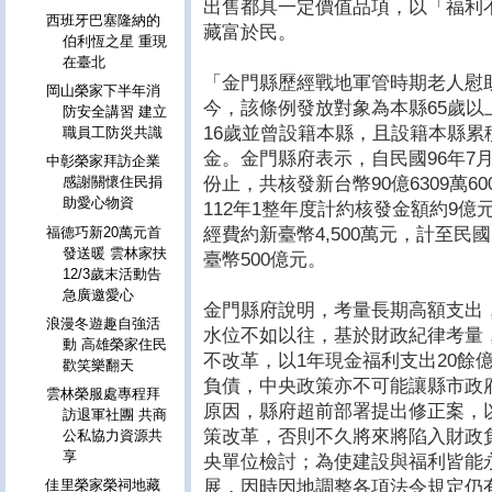
出售都具一定價值品項，以「福利
西班牙巴塞隆納的
藏富於民。
伯利恆之星 重現
在臺北
「金門縣歷經戰地軍管時期老人慰
岡山榮家下半年消
今，該條例發放對象為本縣65歲以上
防安全講習 建立
16歲並曾設籍本縣，且設籍本縣累
職員工防災共識
金。金門縣府表示，自民國96年7月
中彰榮家拜訪企業
份止，共核發新台幣90億6309萬6
感謝關懷住民捐
助愛心物資
112年1整年度計約核發金額約9
經費約新臺幣4,500萬元，計至民
福德巧新20萬元首
發送暖 雲林家扶
臺幣500億元。
12/3歲末活動告
急廣邀愛心
金門縣府說明，考量長期高額支出
浪漫冬遊趣自強活
水位不如以往，基於財政紀律考量
動 高雄榮家住民
不改革，以1年現金福利支出20餘
歡笑樂翻天
負債，中央政策亦不可能讓縣市政
雲林榮服處專程拜
原因，縣府超前部署提出修正案，
訪退軍社團 共商
策改革，否則不久將來將陷入財政
公私協力資源共
享
央單位檢討；為使建設與福利皆能
展，因時因地調整各項法令規定仍
佳里榮家榮祠地藏