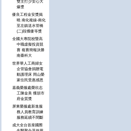
雙主打少女心大
爆漿
優良工程金安獎揭
曉 南化複線-南化
至左鎮送水管橋
(二)段獲優等獎
全國大專院校暨高
中職虛擬投資競
賽 複賽簡報決勝
南臺科大
世界華人工商婦女
企管協會捐贈電
動護理床 岡山榮
家住民受惠感恩
嘉義榮服處榮欣志
工陳金美 獲頒市
府金質獎
屏東榮服處新進服
務人員教育訓練
服務延續不間斷
成大全台首座國際
生醫聚合器啟用