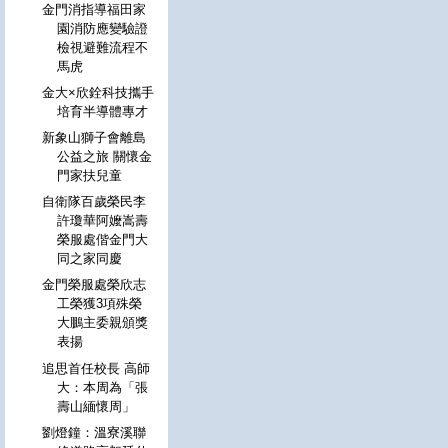
金門消指導福田家
園消防應變驗證
檢視避難流程不
馬虎
金大×欣銓科技攜手
培育半導體專才
新象山獅子會離島
公益之旅 關懷金
門家扶兒童
自衛隊百歲榮民李
許瓊華阿嬤嵩壽
榮服處偕金門大
同之家同慶
金門榮服處榮欣志
工榮獲3項殊榮
大鵬主委親頒獎
表揚
追思首任校長 高師
大：本周為「張
壽山緬懷周」
劉燈鐘：溫寮溪聯