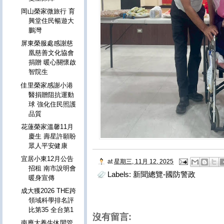
岡山榮家微旅行 育
興堂住民暢遊大
鵬灣
屏東榮服處感謝慈
凰慈善文化協會
捐贈 暖心關懷啟
智院生
佳里榮家感謝小港
醫捐贈阻抗運動
球 強化住民照護
品質
花蓮榮家溫馨11月
慶生 壽星許願盼
眾人平安健康
宜居小東12月公告
at
星期三, 11月 12, 2025
招租 南市說明會
Labels:
新聞總覽-國防警政
暖身宣傳
成大獲2026 THE跨
領域科學排名評
比第35 全台第1
沒有留言:
南應大養生休閒管