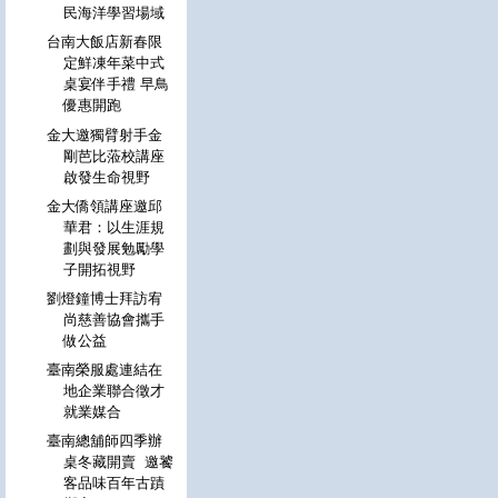
民海洋學習場域
台南大飯店新春限
定鮮凍年菜中式
桌宴伴手禮 早鳥
優惠開跑
金大邀獨臂射手金
剛芭比蒞校講座
啟發生命視野
金大僑領講座邀邱
華君：以生涯規
劃與發展勉勵學
子開拓視野
劉燈鐘博士拜訪宥
尚慈善協會攜手
做公益
臺南榮服處連結在
地企業聯合徵才
就業媒合
臺南總舖師四季辦
桌冬藏開賣 邀饕
客品味百年古蹟