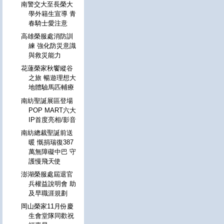
南警交大至長榮大
學外籍生宣導 青
春騎士愛注意
高雄榮服處消防訓
練 強化防災意識
與救災能力
花蓮榮家秋饗縱谷
之旅 暢遊理想大
地體驗馬匹輔療
南紡聖誕展區登場
POP MART六大
IP首度亮相/影音
南紡總裁聖誕前送
暖 慨捐瑞復387
萬無障礙中巴 守
護慢飛天使
澎湖榮服處屆退官
兵權益說明會 助
及早職涯規劃
岡山榮家11月份慶
生會堂隊同歡祝