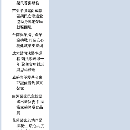
榮民尊榮服務
苗栗榮服處促成轄
區榮民亡妻遺愛
協助身障老榮民
就醫困境
台南就業攜手產業
迎挑戰 打造安心
穩健就業支持網
成大醫司法醫學課
程 醫法學跨域十
年 聚焦實務對話
與思維精進
威盛信望愛基金會
耶誕佳音到屏東
榮家
白河榮家民主投票
選出新伙委 住民
當家確保膳食品
質
花蓮榮家老幼同樂
採花生 暖心共度