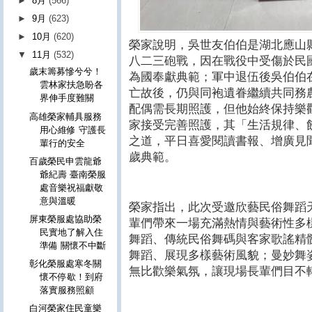
►
8月
(566)
►
9月
(623)
►
10月
(620)
榮家說明，吳世友伯伯是湖北應山
▼
11月
(532)
八二三砲戰，因在戰役中受傷於民
歲末籌募慘兮兮！
為國奉獻典範；軍中退伍後吳伯伯
雲林家扶急盼各
亡故後，仍與同袍遺眷繼續共同務
界伸手度難關
配偶需長期照護，但他始終保持樂觀
高雄榮家輔具服務
家接受完善照護，其「生活規律、
用心維修 守護長
之道，平日喜愛閱讀書報、增廣見
輩行的安全
歲典範。
百歲榮民申雲龍爺
爺紀壽 臺南榮服
處音樂祝福獻敬
意與溫暖
榮家指出，此次受邀欣藝民俗舞蹈
屏東榮服處協助榮
輩們帶來一場充滿熱情與藝術性多
民實地了解入住
舞蹈、傳統民俗舞碼與客家歌謠精
準備 關懷不中斷
舞蹈、展現多樣藝術風貌；曼妙舞
彰化榮服處寒冬關
無比歡樂氣氛，讓現場長輩們目不
懷不停歇！到府
落實服務照顧
白河榮家住民童樂