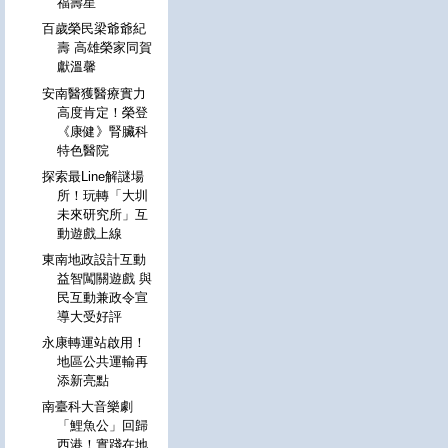
福壽星
百歲榮民梁爺爺紀
壽 高雄榮家同賀
獻溫馨
安南醫獲醫療實力
高度肯定！榮登
《康健》腎臟科
特色醫院
探索最Line解謎場
所！玩轉「大圳
未來研究所」互
動遊戲上線
東南地政設計互動
益智闖關遊戲 與
民互動兼政令宣
導大受好評
永康轉運站啟用！
地區公共運輸再
添新亮點
南臺科大音樂劇
「鯉魚公」回歸
西港！實踐在地