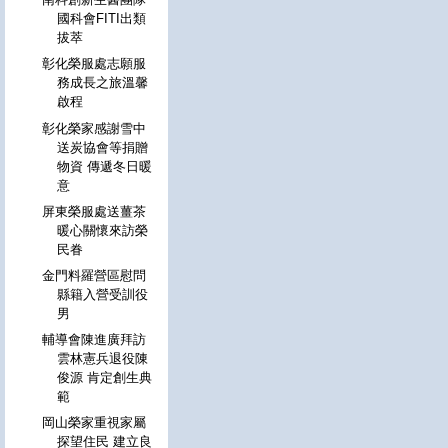
國科會FITI出類
拔萃
彰化榮服處志願服
務成長之旅溫馨
啟程
彰化榮家感謝雪中
送炭協會等捐贈
物資 傳遞冬日暖
意
屏東榮服處送薑茶
暖心關懷來訪榮
民眷
金門料羅營區慰問
縣籍入營受訓役
男
輔導會陳進廣拜訪
雲林憲兵退役陳
俊源 肯定創生典
範
岡山榮家重視家屬
探望住民 建立良