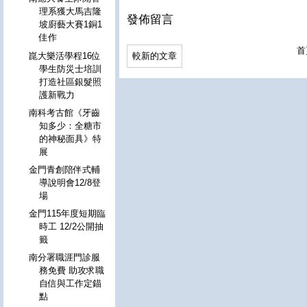
理系獲大馬吉隆
發佈留言
坡廚藝大賽1銅1
佳作
首
較新的文章
崑大樂活學程16位
學生防災士培訓
打造社區銀髮照
護新戰力
南科考古館《牙齒
知多少：全糖市
的神秘面具》特
展
金門青創陪伴式輔
導說明會12/8登
場
金門115年度短期臨
時工 12/2公開抽
籤
南分署職涯門診服
務免費 助攻求職
自信與工作定錨
點