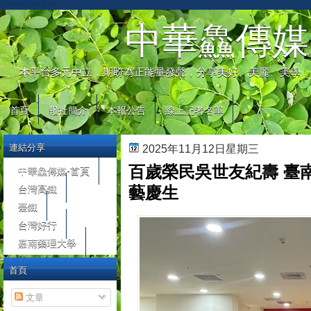
automaty do gier
中華鱻傳媒
本平台多元中立，期盼為正能量發聲，分享美好、美麗、美學，
首頁
報社簡介
本報公告
線上記者名單
連結分享
2025年11月12日星期三
百歲榮民吳世友紀壽 臺
中華鱻傳媒-首頁
台灣高鐵
藝慶生
臺鐵
台灣好行
嘉南藥理大學
首頁
文章