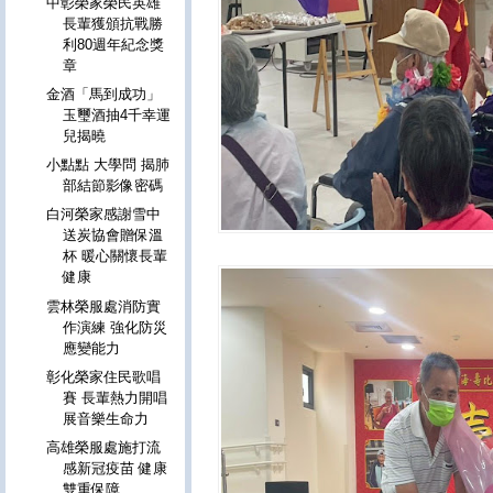
中彰榮家榮民英雄
長輩獲頒抗戰勝
利80週年紀念獎
章
金酒「馬到成功」
玉璽酒抽4千幸運
兒揭曉
小點點 大學問 揭肺
部結節影像密碼
白河榮家感謝雪中
送炭協會贈保溫
杯 暖心關懷長輩
健康
雲林榮服處消防實
作演練 強化防災
應變能力
彰化榮家住民歌唱
賽 長輩熱力開唱
展音樂生命力
高雄榮服處施打流
感新冠疫苗 健康
雙重保障