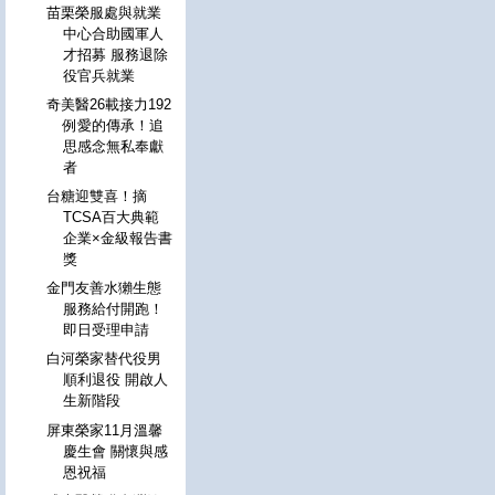
苗栗榮服處與就業
中心合助國軍人
才招募 服務退除
役官兵就業
奇美醫26載接力192
例愛的傳承！追
思感念無私奉獻
者
台糖迎雙喜！摘
TCSA百大典範
企業×金級報告書
獎
金門友善水獺生態
服務給付開跑！
即日受理申請
白河榮家替代役男
順利退役 開啟人
生新階段
屏東榮家11月溫馨
慶生會 關懷與感
恩祝福