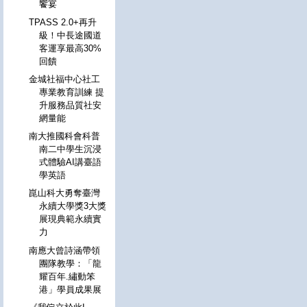
饗宴
TPASS 2.0+再升
級！中長途國道
客運享最高30%
回饋
金城社福中心社工
專業教育訓練 提
升服務品質社安
網量能
南大推國科會科普
南二中學生沉浸
式體驗AI講臺語
學英語
崑山科大勇奪臺灣
永續大學獎3大獎
展現典範永續實
力
南應大曾詩涵帶領
團隊教學：「龍
耀百年.繡動笨
港」學員成果展