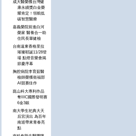
成大醫榮獲台灣健
康永續獎白金榮
耀肯定！領航低
碳智慧醫療
嘉義榮院前進白河
榮家 醫養合一助
住民長輩健檢
台南遠東香格里拉
璀璨耶誕11/28登
場 點燈音樂會揭
節慶序幕
胸腔病院李育茹醫
檢師榮獲衛福部
AI競賽佳作
崑山科大專利作品
奪IIIC國際發明賽
6金3銀
南大學生祀典大天
后宮演出 為百年
南巡帶來青春亮
點
南科創新生醫團隊