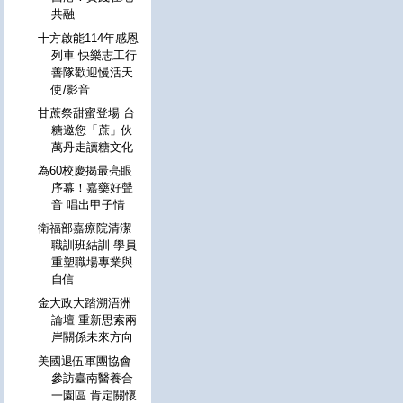
共融
十方啟能114年感恩
列車 快樂志工行
善隊歡迎慢活天
使/影音
甘蔗祭甜蜜登場 台
糖邀您「蔗」伙
萬丹走讀糖文化
為60校慶揭最亮眼
序幕！嘉藥好聲
音 唱出甲子情
衛福部嘉療院清潔
職訓班結訓 學員
重塑職場專業與
自信
金大政大踏溯浯洲
論壇 重新思索兩
岸關係未來方向
美國退伍軍團協會
參訪臺南醫養合
一園區 肯定關懷