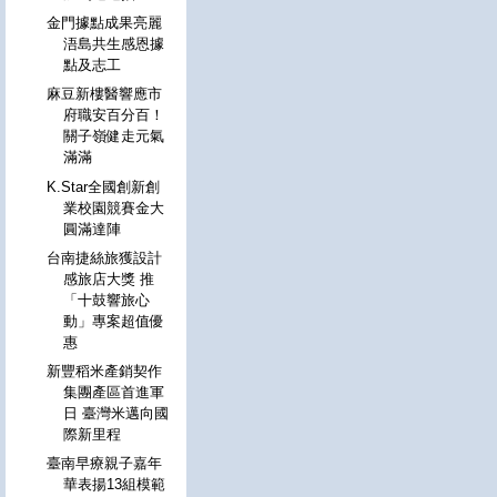
金門據點成果亮麗
浯島共生感恩據
點及志工
麻豆新樓醫響應市
府職安百分百！
關子嶺健走元氣
滿滿
K.Star全國創新創
業校園競賽金大
圓滿達陣
台南捷絲旅獲設計
感旅店大獎 推
「十鼓響旅心
動」專案超值優
惠
新豐稻米產銷契作
集團產區首進軍
日 臺灣米邁向國
際新里程
臺南早療親子嘉年
華表揚13組模範