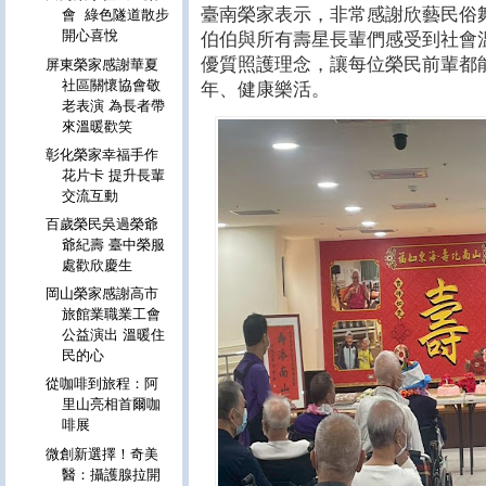
臺南榮家表示，非常感謝欣藝民俗
會 綠色隧道散步
開心喜悅
伯伯與所有壽星長輩們感受到社會
優質照護理念，讓每位榮民前輩都
屏東榮家感謝華夏
社區關懷協會敬
年、健康樂活。
老表演 為長者帶
來溫暖歡笑
彰化榮家幸福手作
花片卡 提升長輩
交流互動
百歲榮民吳過榮爺
爺紀壽 臺中榮服
處歡欣慶生
岡山榮家感謝高市
旅館業職業工會
公益演出 溫暖住
民的心
從咖啡到旅程：阿
里山亮相首爾咖
啡展
微創新選擇！奇美
醫：攝護腺拉開