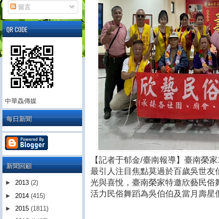
留言
QR CODE
中華鱻傳媒
每日新聞
【記者于郁金/臺南報導】臺南榮家
新聞回顧
最引人注目焦點莫過於百歲吳世友
光與喜悅，臺南榮家特邀欣藝民俗
►
2013
(2)
活力民俗舞蹈為吳伯伯及當月壽星
►
2014
(415)
►
2015
(1811)