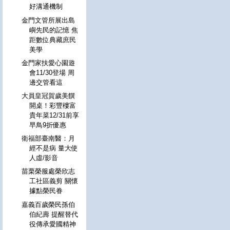
好溝通機制
金門文管所展出島
嶼先民的記憶 焦
距數位典藏庶民
美學
金門家扶愛心園遊
會11/30登場 周
邊交管看這
大員皇冠賀歲美饌
開桌！彩豐樓富
貴年菜12/31前享
早鳥9折優惠
衛福部臺南醫：月
經不是病 量大使
人虛/影音
苗栗榮服處榮欣志
工社區義剪 關懷
據點榮民眷
嘉義百歲榮民孫伯
伯紀壽 提醒替代
役傳承愛國精神