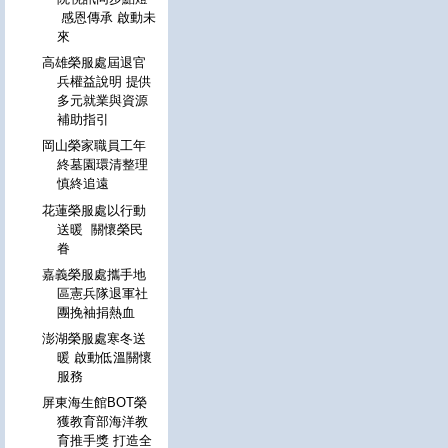
感恩傳承 啟動未
來
高雄榮服處屆退官
兵權益說明 提供
多元就業與資源
補助指引
岡山榮家職員工年
終墓園環清整理
慎終追遠
花蓮榮服處以行動
送暖 關懷榮民
眷
嘉義榮服處攜手地
區憲兵隊退軍社
團挽袖捐熱血
澎湖榮服處寒冬送
暖 啟動低溫關懷
服務
屏東海生館BOT榮
獲教育部海洋教
育推手獎 打造全