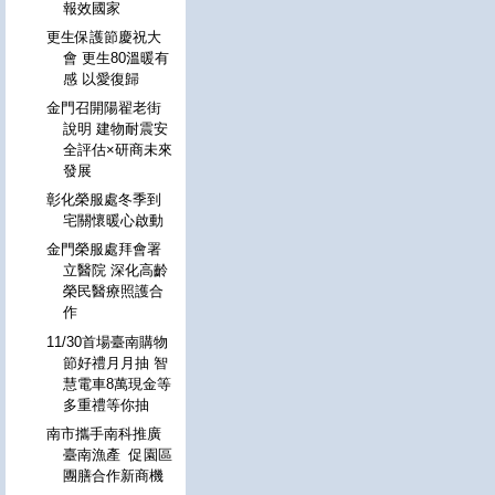
報效國家
更生保護節慶祝大
會 更生80溫暖有
感 以愛復歸
金門召開陽翟老街
說明 建物耐震安
全評估×研商未來
發展
彰化榮服處冬季到
宅關懷暖心啟動
金門榮服處拜會署
立醫院 深化高齡
榮民醫療照護合
作
11/30首場臺南購物
節好禮月月抽 智
慧電車8萬現金等
多重禮等你抽
南市攜手南科推廣
臺南漁產 促園區
團膳合作新商機