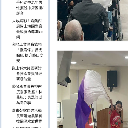
手術助中老年男
性擺脫排尿困擾/
影音
大放異彩！嘉藥西
廚隊上海國際廚
藝競賽勇奪3銀5
銅
和順工業區廠協捐
「慢看停」反光
貼紙 提升路口交
安
崑山科大跨國研討
會推產業與管理
研發能量
環保稽查員被控態
度囂張跋扈！林
燕祝：民眾誤以
為遇詐騙
屏東榮家自強活動
長輩漫遊農業科
技園區水族世界