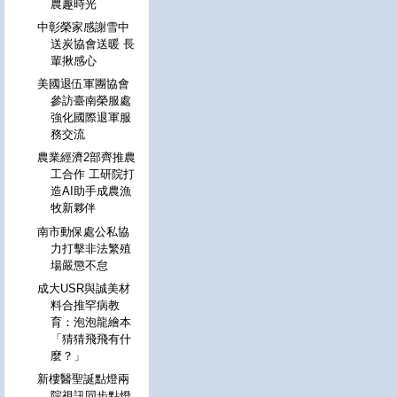
農趣時光
中彰榮家感謝雪中
送炭協會送暖 長
輩揪感心
美國退伍軍團協會
參訪臺南榮服處
強化國際退軍服
務交流
農業經濟2部齊推農
工合作 工研院打
造AI助手成農漁
牧新夥伴
南市動保處公私協
力打擊非法繁殖
場嚴懲不怠
成大USR與誠美材
料合推罕病教
育：泡泡龍繪本
「猜猜飛飛有什
麼？」
新樓醫聖誕點燈兩
院視訊同步點燈