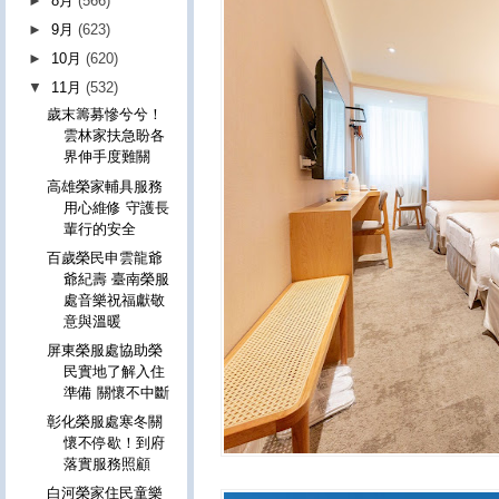
►
8月
(566)
►
9月
(623)
►
10月
(620)
▼
11月
(532)
歲末籌募慘兮兮！
雲林家扶急盼各
界伸手度難關
高雄榮家輔具服務
用心維修 守護長
輩行的安全
百歲榮民申雲龍爺
爺紀壽 臺南榮服
處音樂祝福獻敬
意與溫暖
屏東榮服處協助榮
民實地了解入住
準備 關懷不中斷
彰化榮服處寒冬關
懷不停歇！到府
落實服務照顧
白河榮家住民童樂