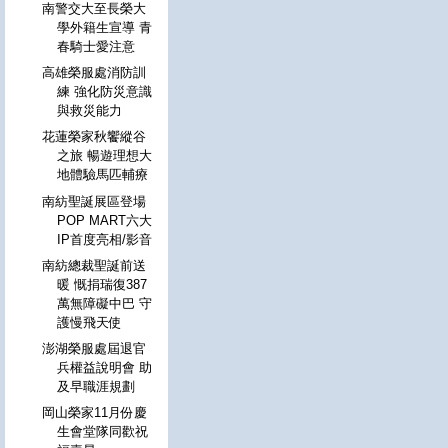
南警交大至長榮大
學外籍生宣導 青
春騎士愛注意
高雄榮服處消防訓
練 強化防災意識
與救災能力
花蓮榮家秋饗縱谷
之旅 暢遊理想大
地體驗馬匹輔療
南紡聖誕展區登場
POP MART六大
IP首度亮相/影音
南紡總裁聖誕前送
暖 慨捐瑞復387
萬無障礙中巴 守
護慢飛天使
澎湖榮服處屆退官
兵權益說明會 助
及早職涯規劃
岡山榮家11月份慶
生會堂隊同歡祝