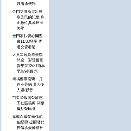
好溝通機制
金門文管所展出島
嶼先民的記憶 焦
距數位典藏庶民
美學
金門家扶愛心園遊
會11/30登場 周
邊交管看這
大員皇冠賀歲美饌
開桌！彩豐樓富
貴年菜12/31前享
早鳥9折優惠
衛福部臺南醫：月
經不是病 量大使
人虛/影音
苗栗榮服處榮欣志
工社區義剪 關懷
據點榮民眷
嘉義百歲榮民孫伯
伯紀壽 提醒替代
役傳承愛國精神