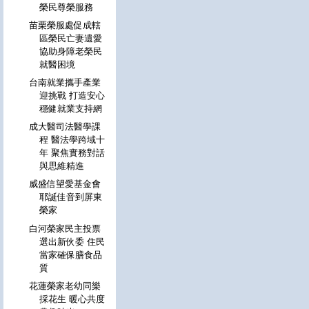
榮民尊榮服務
苗栗榮服處促成轄
區榮民亡妻遺愛
協助身障老榮民
就醫困境
台南就業攜手產業
迎挑戰 打造安心
穩健就業支持網
成大醫司法醫學課
程 醫法學跨域十
年 聚焦實務對話
與思維精進
威盛信望愛基金會
耶誕佳音到屏東
榮家
白河榮家民主投票
選出新伙委 住民
當家確保膳食品
質
花蓮榮家老幼同樂
採花生 暖心共度