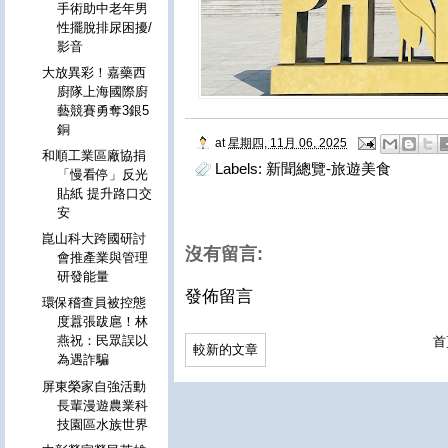
手術助中老年男
性擺脫排尿困擾/
影音
大放異彩！嘉藥西
廚隊上海國際廚
藝競賽勇奪3銀5
銅
at
星期四, 11月 06, 2025
和順工業區廠協捐
Labels:
新聞總覽-旅遊美食
「慢看停」反光
貼紙 提升路口交
安
崑山科大跨國研討
沒有留言:
會推產業與管理
研發能量
發佈留言
環保稽查員被控態
度囂張跋扈！林
燕祝：民眾誤以
首
較新的文章
為遇詐騙
屏東榮家自強活動
長輩漫遊農業科
技園區水族世界