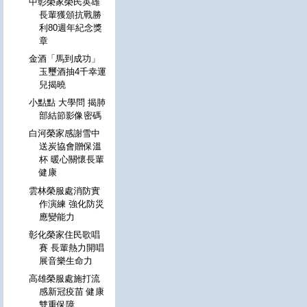
中彰榮家榮民英雄
長輩獲頒抗戰勝
利80週年紀念獎
章
金酒「馬到成功」
玉璽酒抽4千幸運
兒揭曉
小點點 大學問 揭肺
部結節影像密碼
白河榮家感謝雪中
送炭協會贈保溫
杯 暖心關懷長輩
健康
雲林榮服處消防實
作演練 強化防災
應變能力
彰化榮家住民歌唱
賽 長輩熱力開唱
展音樂生命力
高雄榮服處施打流
感新冠疫苗 健康
雙重保障