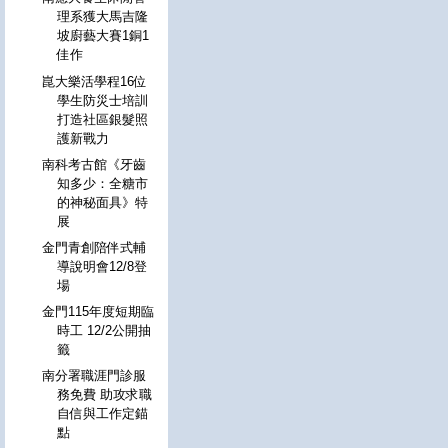
理系獲大馬吉隆
坡廚藝大賽1銅1
佳作
崑大樂活學程16位
學生防災士培訓
打造社區銀髮照
護新戰力
南科考古館《牙齒
知多少：全糖市
的神秘面具》特
展
金門青創陪伴式輔
導說明會12/8登
場
金門115年度短期臨
時工 12/2公開抽
籤
南分署職涯門診服
務免費 助攻求職
自信與工作定錨
點