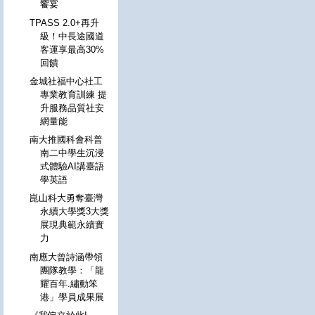
饗宴
TPASS 2.0+再升
級！中長途國道
客運享最高30%
回饋
金城社福中心社工
專業教育訓練 提
升服務品質社安
網量能
南大推國科會科普
南二中學生沉浸
式體驗AI講臺語
學英語
崑山科大勇奪臺灣
永續大學獎3大獎
展現典範永續實
力
南應大曾詩涵帶領
團隊教學：「龍
耀百年.繡動笨
港」學員成果展