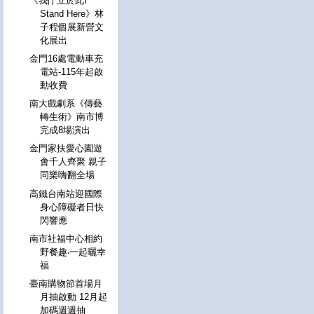
《我佇立於此I
Stand Here》林
子程個展新營文
化展出
金門16處電動車充
電站-115年起啟
動收費
南大戲劇系《傳藝
轉生術》南市博
完成8場演出
金門家扶愛心園遊
會千人齊聚 親子
同樂嗨翻全場
高鐵台南站迎國際
身心障礙者日快
閃響應
南市社福中心相約
野餐趣‧一起曬幸
福
臺南購物節首場月
月抽啟動 12月起
加碼週週抽