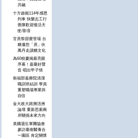
共融
十方啟能114年感恩
列車 快樂志工行
善隊歡迎慢活天
使/影音
甘蔗祭甜蜜登場 台
糖邀您「蔗」伙
萬丹走讀糖文化
為60校慶揭最亮眼
序幕！嘉藥好聲
音 唱出甲子情
衛福部嘉療院清潔
職訓班結訓 學員
重塑職場專業與
自信
金大政大踏溯浯洲
論壇 重新思索兩
岸關係未來方向
美國退伍軍團協會
參訪臺南醫養合
一園區 肯定關懷