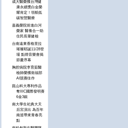
成大醫榮獲台灣健
康永續獎白金榮
耀肯定！領航低
碳智慧醫療
嘉義榮院前進白河
榮家 醫養合一助
住民長輩健檢
台南遠東香格里拉
璀璨耶誕11/28登
場 點燈音樂會揭
節慶序幕
胸腔病院李育茹醫
檢師榮獲衛福部
AI競賽佳作
崑山科大專利作品
奪IIIC國際發明賽
6金3銀
南大學生祀典大天
后宮演出 為百年
南巡帶來青春亮
點
南科創新生醫團隊