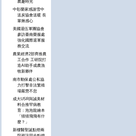
農趣時光
中彰榮家感謝雪中
送炭協會送暖 長
輩揪感心
美國退伍軍團協會
參訪臺南榮服處
強化國際退軍服
務交流
農業經濟2部齊推農
工合作 工研院打
造AI助手成農漁
牧新夥伴
南市動保處公私協
力打擊非法繁殖
場嚴懲不怠
成大USR與誠美材
料合推罕病教
育：泡泡龍繪本
「猜猜飛飛有什
麼？」
新樓醫聖誕點燈兩
院視訊同步點燈