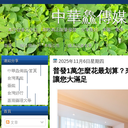
automaty do gier
中華鱻傳媒
本平台多元中立，期盼為正能量發聲，分享美好、美麗、美學，
首頁
報社簡介
本報公告
線上記者名單
連結分享
2025年11月6日星期四
普發1萬怎麼花最划算？
中華鱻傳媒-首頁
台灣高鐵
讓您大滿足
臺鐵
台灣好行
嘉南藥理大學
首頁
文章