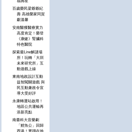
福壽星
百歲榮民梁爺爺紀
壽 高雄榮家同賀
獻溫馨
安南醫獲醫療實力
高度肯定！榮登
《康健》腎臟科
特色醫院
探索最Line解謎場
所！玩轉「大圳
未來研究所」互
動遊戲上線
東南地政設計互動
益智闖關遊戲 與
民互動兼政令宣
導大受好評
永康轉運站啟用！
地區公共運輸再
添新亮點
南臺科大音樂劇
「鯉魚公」回歸
西港！實踐在地