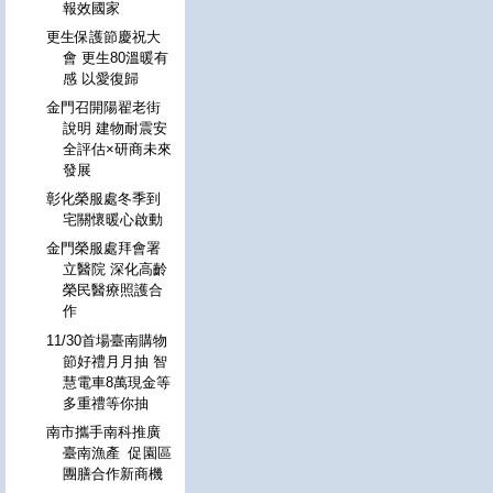
報效國家
更生保護節慶祝大
會 更生80溫暖有
感 以愛復歸
金門召開陽翟老街
說明 建物耐震安
全評估×研商未來
發展
彰化榮服處冬季到
宅關懷暖心啟動
金門榮服處拜會署
立醫院 深化高齡
榮民醫療照護合
作
11/30首場臺南購物
節好禮月月抽 智
慧電車8萬現金等
多重禮等你抽
南市攜手南科推廣
臺南漁產 促園區
團膳合作新商機