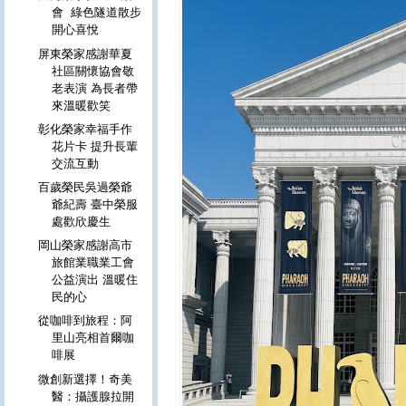
會 綠色隧道散步
開心喜悅
屏東榮家感謝華夏
社區關懷協會敬
老表演 為長者帶
來溫暖歡笑
彰化榮家幸福手作
花片卡 提升長輩
交流互動
百歲榮民吳過榮爺
爺紀壽 臺中榮服
處歡欣慶生
岡山榮家感謝高市
旅館業職業工會
公益演出 溫暖住
民的心
從咖啡到旅程：阿
里山亮相首爾咖
啡展
微創新選擇！奇美
醫：攝護腺拉開