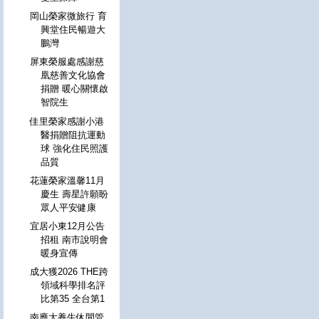
岡山榮家微旅行 育
興堂住民暢遊大
鵬灣
屏東榮服處感謝慈
凰慈善文化協會
捐贈 暖心關懷啟
智院生
佳里榮家感謝小港
醫捐贈阻抗運動
球 強化住民照護
品質
花蓮榮家溫馨11月
慶生 壽星許願盼
眾人平安健康
宜居小東12月公告
招租 南市說明會
暖身宣傳
成大獲2026 THE跨
領域科學排名評
比第35 全台第1
南應大養生休閒管