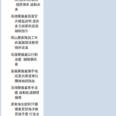
感恩傳承 啟動未
來
高雄榮服處屆退官
兵權益說明 提供
多元就業與資源
補助指引
岡山榮家職員工年
終墓園環清整理
慎終追遠
花蓮榮服處以行動
送暖 關懷榮民
眷
嘉義榮服處攜手地
區憲兵隊退軍社
團挽袖捐熱血
澎湖榮服處寒冬送
暖 啟動低溫關懷
服務
屏東海生館BOT榮
獲教育部海洋教
育推手獎 打造全