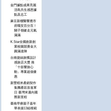
金門據點成果亮麗
浯島共生感恩據
點及志工
麻豆新樓醫響應市
府職安百分百！
關子嶺健走元氣
滿滿
K.Star全國創新創
業校園競賽金大
圓滿達陣
台南捷絲旅獲設計
感旅店大獎 推
「十鼓響旅心
動」專案超值優
惠
新豐稻米產銷契作
集團產區首進軍
日 臺灣米邁向國
際新里程
臺南早療親子嘉年
華表揚13組模範