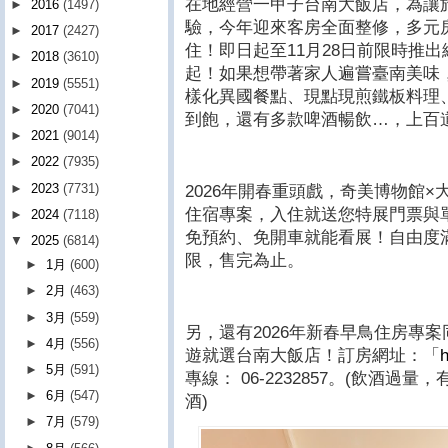
在地經營一甲子台南大飯店，為讓
►
2016
(1497)
驗，今年迎來客房全面整修，多元房
►
2017
(2427)
住！即日起至11月28日前限時推
►
2018
(3610)
起！如果想帶著家人遍嘗臺南美味
►
2019
(5551)
樣化異國餐點、現點現煎鐵板料理
►
2020
(7041)
到飽，還有多款啤酒暢飲…，上百
►
2021
(9014)
►
2022
(7935)
►
2023
(7731)
2026年開春重頭戲，奇美博物館
住宿專案，入住就送您特展門票與
►
2024
(7118)
免預約、免開車就能看展！自由度
▼
2025
(6814)
限，售完為止。
►
1月
(600)
►
2月
(463)
►
3月
(559)
另，還有2026年新春早鳥住房專
►
4月
(556)
遊就選台南大飯店！訂房網址：「
►
5月
(591)
專線： 06-2232857。(飲酒過
►
6月
(547)
酒)
►
7月
(579)