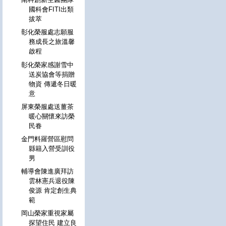
國科會FITI出類
拔萃
彰化榮服處志願服
務成長之旅溫馨
啟程
彰化榮家感謝雪中
送炭協會等捐贈
物資 傳遞冬日暖
意
屏東榮服處送薑茶
暖心關懷來訪榮
民眷
金門料羅營區慰問
縣籍入營受訓役
男
輔導會陳進廣拜訪
雲林憲兵退役陳
俊源 肯定創生典
範
岡山榮家重視家屬
探望住民 建立良