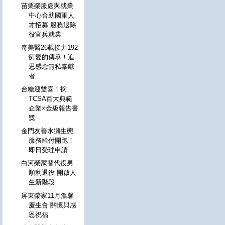
苗栗榮服處與就業
中心合助國軍人
才招募 服務退除
役官兵就業
奇美醫26載接力192
例愛的傳承！追
思感念無私奉獻
者
台糖迎雙喜！摘
TCSA百大典範
企業×金級報告書
獎
金門友善水獺生態
服務給付開跑！
即日受理申請
白河榮家替代役男
順利退役 開啟人
生新階段
屏東榮家11月溫馨
慶生會 關懷與感
恩祝福