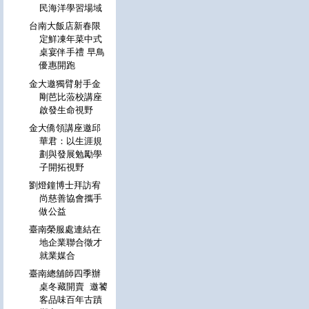
民海洋學習場域
台南大飯店新春限
定鮮凍年菜中式
桌宴伴手禮 早鳥
優惠開跑
金大邀獨臂射手金
剛芭比蒞校講座
啟發生命視野
金大僑領講座邀邱
華君：以生涯規
劃與發展勉勵學
子開拓視野
劉燈鐘博士拜訪宥
尚慈善協會攜手
做公益
臺南榮服處連結在
地企業聯合徵才
就業媒合
臺南總舖師四季辦
桌冬藏開賣 邀饕
客品味百年古蹟