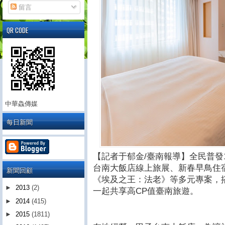
留言
QR CODE
中華鱻傳媒
每日新聞
【記者于郁金/臺南報導】全民普發
台南大飯店線上旅展、新春早鳥住
新聞回顧
《埃及之王：法老》等多元專案，
►
2013
(2)
一起共享高CP值臺南旅遊。
►
2014
(415)
►
2015
(1811)