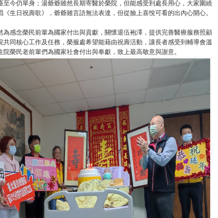
臺至今仍單身；湯爺爺雖然長期寄醫於榮院，但能感受到處長用心，大家圍繞
唱《生日祝壽歌》，爺爺雖言語無法表達，但從臉上喜悅可看的出內心開心。
然為感念榮民前輩為國家付出與貢獻，關懷退伍袍澤，提供完善醫療服務照顧
院共同核心工作及任務，榮服處希望能藉由祝壽活動，讓長者感受到輔導會溫
住院榮民老前輩們為國家社會付出與奉獻，致上最高敬意與謝意。