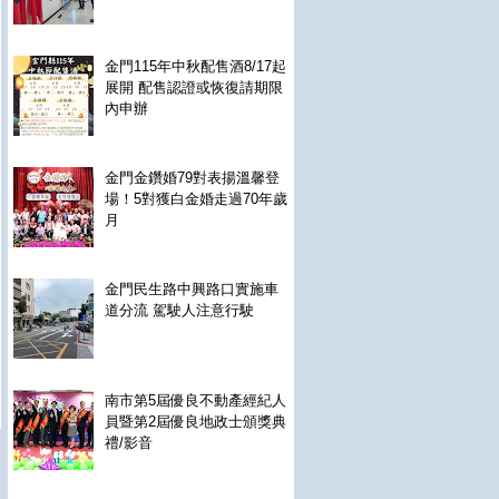
金門115年中秋配售酒8/17起
展開 配售認證或恢復請期限
內申辦
金門金鑽婚79對表揚溫馨登
場！5對獲白金婚走過70年歲
月
金門民生路中興路口實施車
道分流 駕駛人注意行駛
南市第5屆優良不動產經紀人
員暨第2屆優良地政士頒獎典
禮/影音