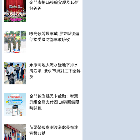
金門表揚16模範父親及16新
好爸爸
嘹亮歌聲展軍威 屏東縣後備
部接受國防部軍歌驗收
永康高地大淹水疑地下排水
溝崩壞 要求市府對症下藥解
決
金門數位縣民卡啟動！智慧
升級全島支付圈 加碼回饋限
時開跑
苗栗榮服處謝浚豪處長布達
宣誓典禮