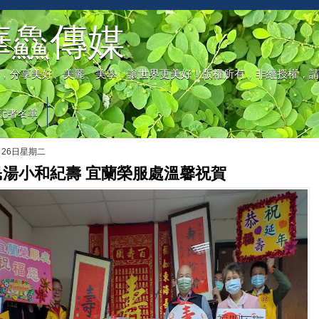
華鱻傳媒
，分享美好、美麗、美學，讓世界更美好！版權所有，非經授權，
記者名單
月26日星期二
民湯小和紀壽 宜蘭榮服處溫馨祝賀