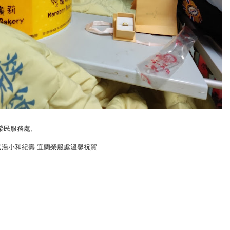
榮民服務處
,
民湯小和紀壽 宜蘭榮服處溫馨祝賀