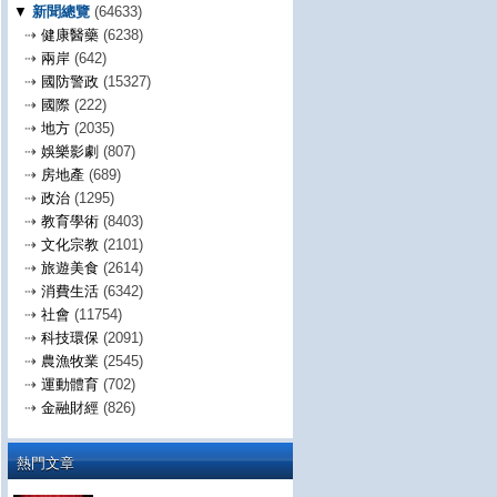
▼
新聞總覽
(64633)
⇢
健康醫藥
(6238)
⇢
兩岸
(642)
⇢
國防警政
(15327)
⇢
國際
(222)
⇢
地方
(2035)
⇢
娛樂影劇
(807)
⇢
房地產
(689)
⇢
政治
(1295)
⇢
教育學術
(8403)
⇢
文化宗教
(2101)
⇢
旅遊美食
(2614)
⇢
消費生活
(6342)
⇢
社會
(11754)
⇢
科技環保
(2091)
⇢
農漁牧業
(2545)
⇢
運動體育
(702)
⇢
金融財經
(826)
熱門文章