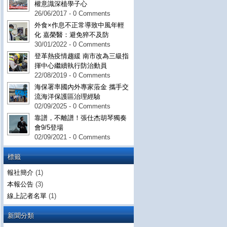
權意識深植學子心
26/06/2017 - 0 Comments
外食×作息不正常導致中風年輕
化 嘉榮醫：避免猝不及防
30/01/2022 - 0 Comments
登革熱疫情趨緩 南市改為三級指
揮中心繼續執行防治動員
22/08/2019 - 0 Comments
海保署率國內外專家蒞金 攜手交
流海洋保護區治理經驗
02/09/2025 - 0 Comments
靠譜，不離譜！張仕杰胡琴獨奏
會9/5登場
02/09/2021 - 0 Comments
標籤
報社簡介
(1)
本報公告
(3)
線上記者名單
(1)
新聞分類