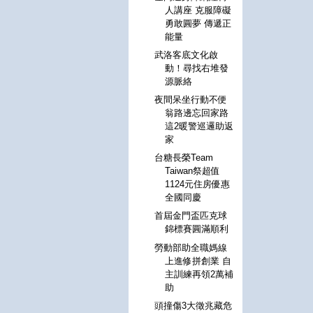
人講座 克服障礙
勇敢圓夢 傳遞正
能量
武洛客底文化啟
動！尋找右堆發
源脈絡
夜間呆坐行動不便
翁路邊忘回家路
這2暖警巡邏助返
家
台糖長榮Team
Taiwan祭超值
1124元住房優惠
全國同慶
首屆金門盃匹克球
錦標賽圓滿順利
勞動部助全職媽線
上進修拼創業 自
主訓練再領2萬補
助
頭撞傷3大徵兆藏危