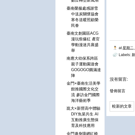
數位轉型新風潮
臺南榮服處感謝雪
中送炭關懷協會
寒冬送暖照顧榮
民眷
臺南文創園區ACG
漫玩祭爆紅 產官
學動漫迷共襄盛
at
星期二, 
舉
Labels:
南應大幼保系跨區
親子運動園遊會
GOGOGO圓滿達
陣
沒有留言:
金門×臺南生活美學
館推國際文化交
發佈留言
流 參訪金門國際
海洋藝術季
較新的文章
崑大×新營高中體驗
DIY魚菜共生 AI
互動推廣生態保
育及科技應用
金門邀身障網紅椅