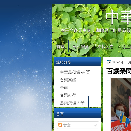
automaty do gier
中
本平台多元中立，期盼為正能量發聲
首頁
報社簡介
本報公告
線上
連結分享
2024年11
百歲榮
中華鱻傳媒-首頁
台灣高鐵
臺鐵
台灣好行
嘉南藥理大學
首頁
文章