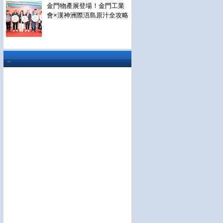
金門物產展登場！金門工業
會×漢神洲際浯島原汁全攻略
..