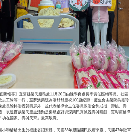
/宜蘭報導】宜蘭縣榮民服務處11月26日由陳學良處長率責任區輔導員、社區
欣志工隊等一行，至蘇澳榮院為湯爺爺慶祝100歲紀壽；慶生會由榮院吳霞玲
陳處長除轉贈祝賀壽屏外，並代表輔導會主任委員致贈金飾戒指、壽桃、壽
禮，表達百歲榮民慶生活動是榮服處對資深榮民真誠祝壽與照顧，更彰顯輔導
「功在國家、壽與天齊」最高敬意。
湯小和爺爺出生於福建省詔安縣，民國38年跟隨國民政府來臺，民國47年陸軍