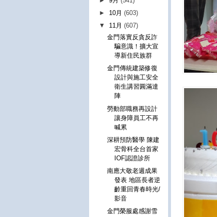
►
9月
(541)
►
10月
(603)
▼
11月
(607)
金門落實反貪反詐
騙意識！擴大宣
導新住民族群
金門傳統建築修復
設計與施工安全
衛生講習圓滿達
陣
勞動部職務再設計
讓身障員工不再
喊累
深耕預防醫學 陳建
宏骨科全台首家
IOF認證診所
南應大敬老週成果
發表 地區長者逆
齡重回青春時光/
影音
金門榮服處感謝雪