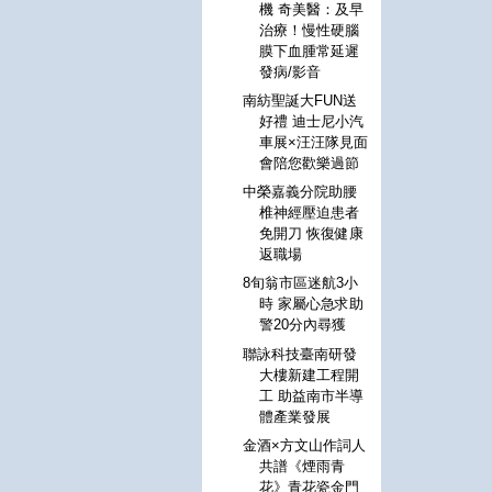
機 奇美醫：及早
治療！慢性硬腦
膜下血腫常延遲
發病/影音
南紡聖誕大FUN送
好禮 迪士尼小汽
車展×汪汪隊見面
會陪您歡樂過節
中榮嘉義分院助腰
椎神經壓迫患者
免開刀 恢復健康
返職場
8旬翁市區迷航3小
時 家屬心急求助
警20分內尋獲
聯詠科技臺南研發
大樓新建工程開
工 助益南市半導
體產業發展
金酒×方文山作詞人
共譜《煙雨青
花》青花瓷金門