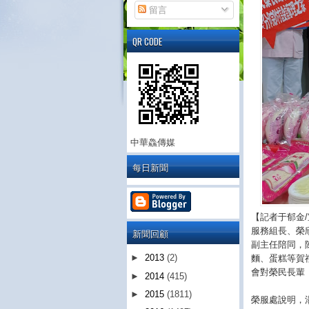
留言
QR CODE
中華鱻傳媒
每日新聞
【記者于郁金
服務組長、榮
新聞回顧
副主任陪同，
►
2013
(2)
麵、蛋糕等賀
會對榮民長輩
►
2014
(415)
►
2015
(1811)
榮服處說明，