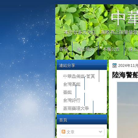
automaty do gier
中
本平台多元中立，期盼為正能量發聲
首頁
報社簡介
本報公告
線上
連結分享
2024年11
陸海警
中華鱻傳媒-首頁
台灣高鐵
臺鐵
台灣好行
嘉南藥理大學
首頁
文章