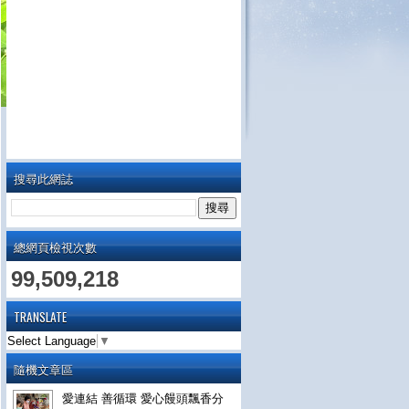
搜尋此網誌
總網頁檢視次數
99,509,218
TRANSLATE
Select Language
▼
隨機文章區
愛連結 善循環 愛心饅頭飄香分