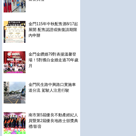
金門115年中秋配售酒8/17起
展開 配售認證或恢復請期限
內申辦
金門金鑽婚79對表揚溫馨登
場！5對獲白金婚走過70年歲
月
金門民生路中興路口實施車
道分流 駕駛人注意行駛
南市第5屆優良不動產經紀人
員暨第2屆優良地政士頒獎典
禮/影音