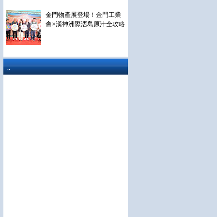
金門物產展登場！金門工業
會×漢神洲際浯島原汁全攻略
..