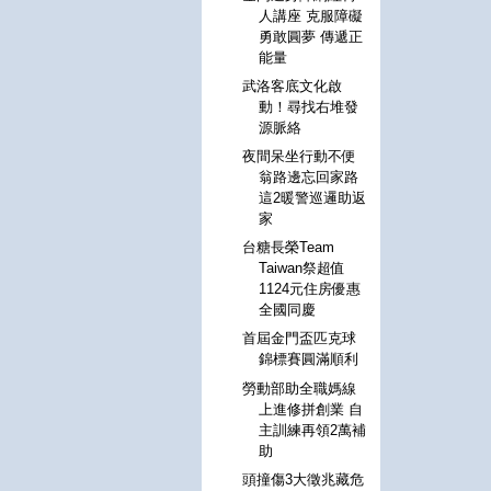
人講座 克服障礙
勇敢圓夢 傳遞正
能量
武洛客底文化啟
動！尋找右堆發
源脈絡
夜間呆坐行動不便
翁路邊忘回家路
這2暖警巡邏助返
家
台糖長榮Team
Taiwan祭超值
1124元住房優惠
全國同慶
首屆金門盃匹克球
錦標賽圓滿順利
勞動部助全職媽線
上進修拼創業 自
主訓練再領2萬補
助
頭撞傷3大徵兆藏危