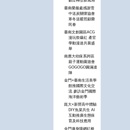
數位轉型新風潮
臺南榮服處感謝雪
中送炭關懷協會
寒冬送暖照顧榮
民眷
臺南文創園區ACG
漫玩祭爆紅 產官
學動漫迷共襄盛
舉
南應大幼保系跨區
親子運動園遊會
GOGOGO圓滿達
陣
金門×臺南生活美學
館推國際文化交
流 參訪金門國際
海洋藝術季
崑大×新營高中體驗
DIY魚菜共生 AI
互動推廣生態保
育及科技應用
金門邀身障網紅椅