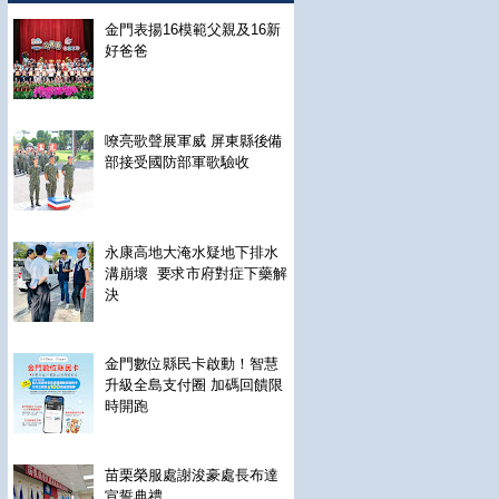
金門表揚16模範父親及16新
好爸爸
嘹亮歌聲展軍威 屏東縣後備
部接受國防部軍歌驗收
永康高地大淹水疑地下排水
溝崩壞 要求市府對症下藥解
決
金門數位縣民卡啟動！智慧
升級全島支付圈 加碼回饋限
時開跑
苗栗榮服處謝浚豪處長布達
宣誓典禮