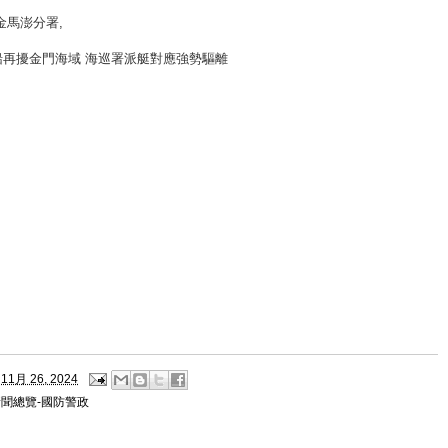
金馬澎分署
,
船再擾金門海域 海巡署派艇對應強勢驅離
11月 26, 2024
新聞總覽-國防警政