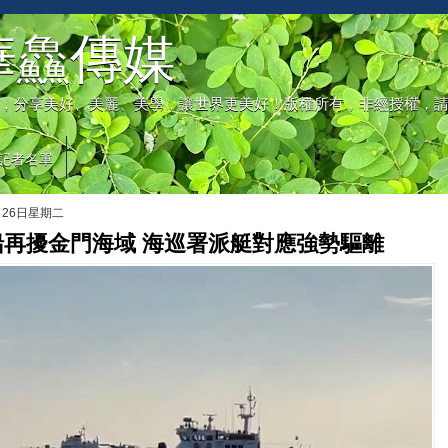
華鱻傳媒
，分享美好、美麗、美學，讓世界更美好！版權所有，非經授權，
記者名單
月26日星期二
船再擾金門海域 海巡署派艇對應強勢驅離