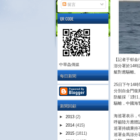
留言
QR CODE
【記者于郁金
中華鱻傳媒
澎分署於14
艇對應驅離。
每日新聞
25日下午14時
分別自金門復
防艇採「1對
驅離，中國海
新聞回顧
海巡署表示，
►
2013
(2)
呼籲陸方應體
►
2014
(415)
巡署持續秉持
►
2015
(1811)
巡署金馬澎分