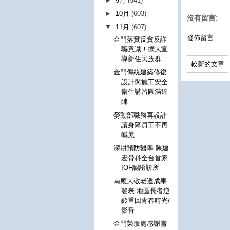
►
9月
(541)
►
10月
(603)
沒有留言:
▼
11月
(607)
發佈留言
金門落實反貪反詐
騙意識！擴大宣
導新住民族群
較新的文章
金門傳統建築修復
設計與施工安全
衛生講習圓滿達
陣
勞動部職務再設計
讓身障員工不再
喊累
深耕預防醫學 陳建
宏骨科全台首家
IOF認證診所
南應大敬老週成果
發表 地區長者逆
齡重回青春時光/
影音
金門榮服處感謝雪