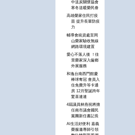
中送炭關懷協會
寒冬送暖榮民眷
高雄榮家住民打疫
苗 提升長輩防疫
力
輔導會統資處至岡
山榮家驗收無線
網路環境建置
愛心不落人後 ！佳
里榮家深入偏鄉
外展服務
和逸台南西門館慶
棒球奪冠 會員入
住免費升等卡通
房 12月聖誕跨年
驚喜連連
4屆議員林燕祝將擔
任南市議會國民
黨團新任書記長
AI生活好便利 嘉義
榮服邀專師引領