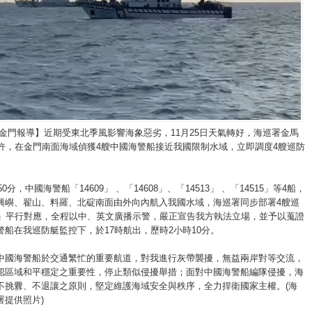
/金門報導】近期受東北季風影響海象惡劣，11月25日天氣轉好，海巡署金馬
時許，在金門南面海域偵獲4艘中國海警船接近我國限制水域，立即調度4艘巡防
50分，中國海警船「14609」 、「14608」、「14513」 、「14515」等4船，
興嶼、翟山、料羅、北碇南面由外向內航入我國水域，海巡署同步部署4艘巡
1」平行對應，全程以中、英文廣播示警，嚴正宣告我方執法立場，並予以蒐證
警船在我巡防艇監控下，於17時航出，歷時2小時10分。
中國海警船於交通繁忙的重要航道，對我進行灰帶襲擾，無益兩岸對等交流，
認區域和平穩定之重要性，停止類似侵擾舉措；面對中國海警船編隊侵擾，海
不挑釁、不退讓之原則，堅定維護海域安全與秩序，全力捍衛國家主權。(海
署提供照片)