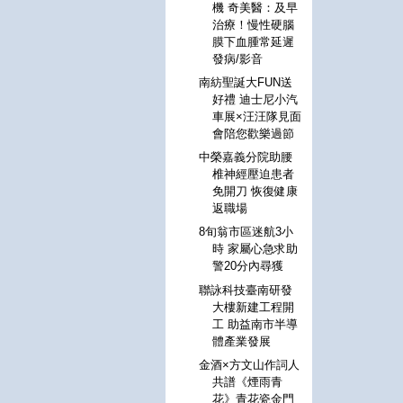
機 奇美醫：及早
治療！慢性硬腦
膜下血腫常延遲
發病/影音
南紡聖誕大FUN送
好禮 迪士尼小汽
車展×汪汪隊見面
會陪您歡樂過節
中榮嘉義分院助腰
椎神經壓迫患者
免開刀 恢復健康
返職場
8旬翁市區迷航3小
時 家屬心急求助
警20分內尋獲
聯詠科技臺南研發
大樓新建工程開
工 助益南市半導
體產業發展
金酒×方文山作詞人
共譜《煙雨青
花》青花瓷金門