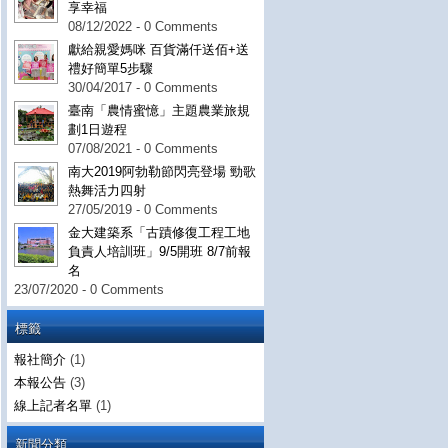
享幸福
08/12/2022 - 0 Comments
獻給親愛媽咪 百貨滿仟送佰+送
禮好簡單5步驟
30/04/2017 - 0 Comments
臺南「農情蜜憶」主題農業旅規
劃1日遊程
07/08/2021 - 0 Comments
南大2019阿勃勒節閃亮登場 勁歌
熱舞活力四射
27/05/2019 - 0 Comments
金大建築系「古蹟修復工程工地
負責人培訓班」9/5開班 8/7前報
名
23/07/2020 - 0 Comments
標籤
報社簡介
(1)
本報公告
(3)
線上記者名單
(1)
新聞分類