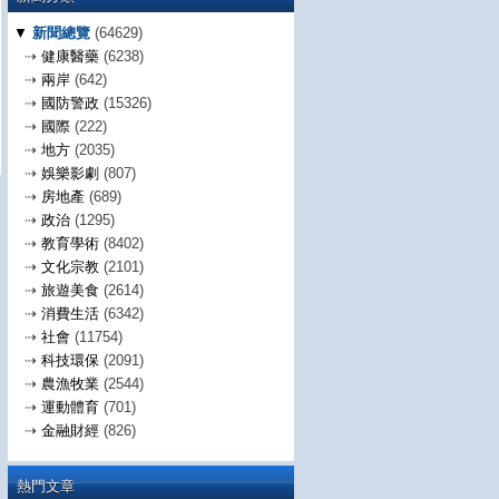
▼
新聞總覽
(64629)
⇢
健康醫藥
(6238)
⇢
兩岸
(642)
⇢
國防警政
(15326)
⇢
國際
(222)
⇢
地方
(2035)
⇢
娛樂影劇
(807)
⇢
房地產
(689)
⇢
政治
(1295)
⇢
教育學術
(8402)
⇢
文化宗教
(2101)
⇢
旅遊美食
(2614)
⇢
消費生活
(6342)
⇢
社會
(11754)
⇢
科技環保
(2091)
⇢
農漁牧業
(2544)
⇢
運動體育
(701)
⇢
金融財經
(826)
熱門文章