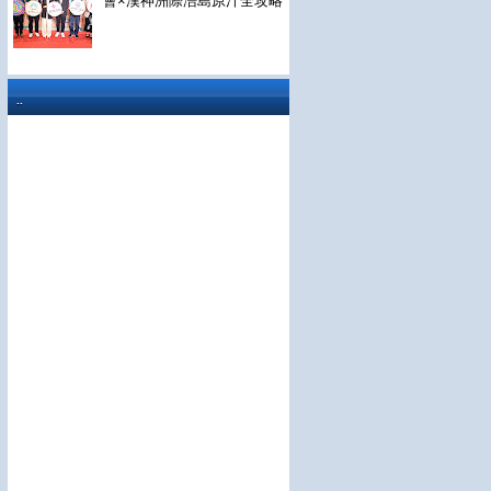
會×漢神洲際浯島原汁全攻略
..