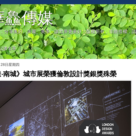
華鱻傳媒
，分享美好、美麗、美學，讓世界更美好！版權所有，非經授權，
記者名單
月28日星期四
透‧南城》城市展榮獲倫敦設計獎銀獎殊榮