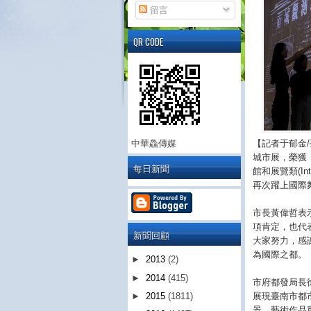
留言
QR CODE
【記者于郁金
中華鱻傳媒
城市展，榮獲「20
每日新聞
館和展覽類(Interi
再次躍上國際
市長黃偉哲表
項肯定，也代
新聞回顧
大家努力，感
為國際之都。
►
2013
(2)
►
2014
(415)
市府都發局長
展現臺南市都
►
2015
(1811)
景、藝術作品