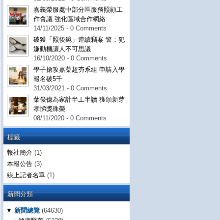
嘉義榮服處中部分區服務照顧工
作會議 強化區域合作網絡
14/11/2025 - 0 Comments
破獲「照後鏡」連續竊案 警：犯
嫌動機讓人不可思議
16/10/2020 - 0 Comments
學子搶攻嘉藥超夯系組 申請入學
報名破5千
31/03/2021 - 0 Comments
葉俊億為家計半工半讀 獲頒新芽
孝悌獎殊榮
08/11/2020 - 0 Comments
標籤
報社簡介
(1)
本報公告
(3)
線上記者名單
(1)
新聞分類
▼
新聞總覽
(64630)