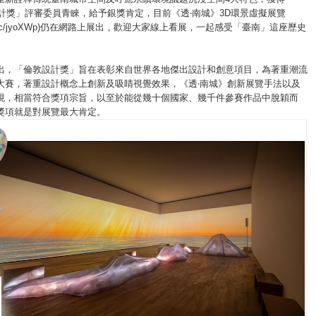
設計獎」評審委員青睞，給予銀獎肯定，目前《透‧南城》3D環景虛擬展覽
/reurl.cc/jyoXWp)仍在網路上展出，歡迎大家線上看展，一起感受「臺南」這座歷史
。
出，「倫敦設計獎」旨在表彰來自世界各地傑出設計和創意項目，為著重潮流
大賽，著重設計概念上創新及吸睛視覺效果，《透‧南城》創新展覽手法以及
現，相當符合獎項宗旨，以至於能從幾十個國家、幾千件參賽作品中脫穎而
獎項就是對展覽最大肯定。