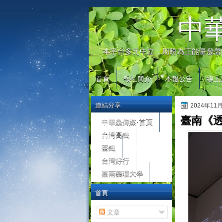
automaty do gier
中
本平台多元中立，期盼為正能量發聲
首頁
報社簡介
本報公告
線上
連結分享
2024年11
臺南《
中華鱻傳媒-首頁
台灣高鐵
臺鐵
台灣好行
嘉南藥理大學
首頁
文章