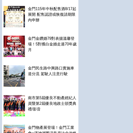
金門115年中秋配售酒8/17起
展開 配售認證或恢復請期限
內申辦
金門金鑽婚79對表揚溫馨登
場！5對獲白金婚走過70年歲
月
金門民生路中興路口實施車
道分流 駕駛人注意行駛
南市第5屆優良不動產經紀人
員暨第2屆優良地政士頒獎典
禮/影音
金門物產展登場！金門工業