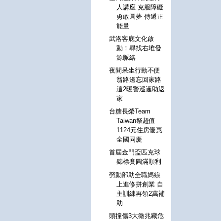
人講座 克服障礙
勇敢圓夢 傳遞正
能量
武洛客底文化啟
動！尋找右堆發
源脈絡
夜間呆坐行動不便
翁路邊忘回家路
這2暖警巡邏助返
家
台糖長榮Team
Taiwan祭超值
1124元住房優惠
全國同慶
首屆金門盃匹克球
錦標賽圓滿順利
勞動部助全職媽線
上進修拼創業 自
主訓練再領2萬補
助
頭撞傷3大徵兆藏危