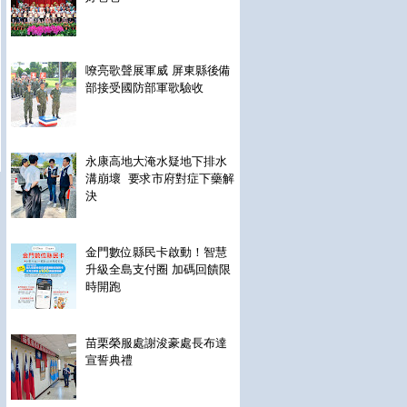
嘹亮歌聲展軍威 屏東縣後備
部接受國防部軍歌驗收
永康高地大淹水疑地下排水
溝崩壞 要求市府對症下藥解
決
金門數位縣民卡啟動！智慧
升級全島支付圈 加碼回饋限
時開跑
苗栗榮服處謝浚豪處長布達
宣誓典禮