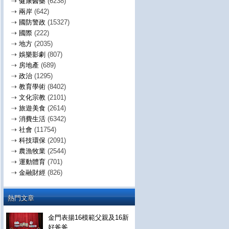
⇢
健康醫藥
(6238)
⇢
兩岸
(642)
⇢
國防警政
(15327)
⇢
國際
(222)
⇢
地方
(2035)
⇢
娛樂影劇
(807)
⇢
房地產
(689)
⇢
政治
(1295)
⇢
教育學術
(8402)
⇢
文化宗教
(2101)
⇢
旅遊美食
(2614)
⇢
消費生活
(6342)
⇢
社會
(11754)
⇢
科技環保
(2091)
⇢
農漁牧業
(2544)
⇢
運動體育
(701)
⇢
金融財經
(826)
熱門文章
金門表揚16模範父親及16新
好爸爸