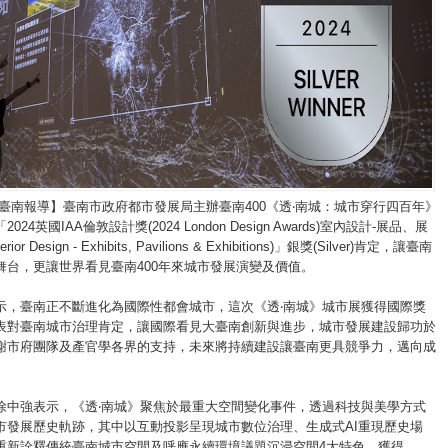
/臺南報導】臺南市政府都市發展局主辦臺南400《透‧南城：城市穿行四百年》
24英國IAA倫敦設計獎(2024 London Design Awards)室內設計-展品、展
or Design - Exhibits, Pavilions & Exhibitions)」銀獎(Silver)肯定，讓臺南
舞台，更讓世界看見臺南400年來城市發展演變及價值。
示，臺南正不斷進化為國際性都會城市，這次《透‧南城》城市展獲得國際獎
表對臺南城市治理肯定，讓國際看見大臺南創新與進步，城市發展建設歸功於
謝市府團隊及產官學各界的支持，未來將持續建設讓臺南更具競爭力，邁向成
徐中強表示，《透‧南城》聚焦於最重大空間變化事件，透過科技與美學方式
市發展歷史軌跡，其中以互動投影呈現城市數位治理、生成式AI重現歷史場
重新詮釋傳統臺南城市空間及呼應永續環境議題沉浸空間4大特色，獲得