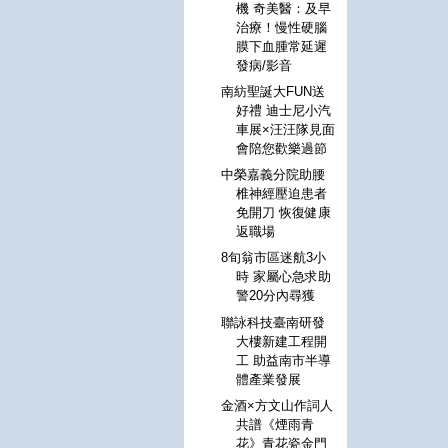
機 奇美醫：及早
治療！慢性硬腦
膜下血腫常延遲
發病/影音
南紡聖誕大FUN送
好禮 迪士尼小汽
車展×汪汪隊見面
會陪您歡樂過節
中榮嘉義分院助腰
椎神經壓迫患者
免開刀 恢復健康
返職場
8旬翁市區迷航3小
時 家屬心急求助
警20分內尋獲
聯詠科技臺南研發
大樓新建工程開
工 助益南市半導
體產業發展
金酒×方文山作詞人
共譜《煙雨青
花》青花瓷金門