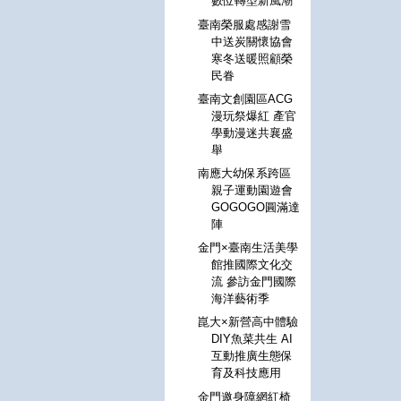
數位轉型新風潮
臺南榮服處感謝雪
中送炭關懷協會
寒冬送暖照顧榮
民眷
臺南文創園區ACG
漫玩祭爆紅 產官
學動漫迷共襄盛
舉
南應大幼保系跨區
親子運動園遊會
GOGOGO圓滿達
陣
金門×臺南生活美學
館推國際文化交
流 參訪金門國際
海洋藝術季
崑大×新營高中體驗
DIY魚菜共生 AI
互動推廣生態保
育及科技應用
金門邀身障網紅椅