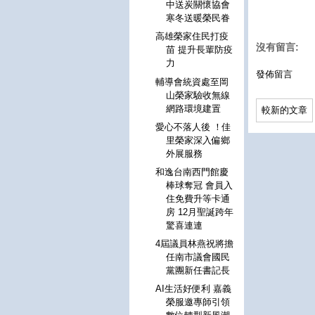
中送炭關懷協會
寒冬送暖榮民眷
高雄榮家住民打疫
沒有留言:
苗 提升長輩防疫
力
發佈留言
輔導會統資處至岡
山榮家驗收無線
網路環境建置
較新的文章
愛心不落人後 ！佳
里榮家深入偏鄉
外展服務
和逸台南西門館慶
棒球奪冠 會員入
住免費升等卡通
房 12月聖誕跨年
驚喜連連
4屆議員林燕祝將擔
任南市議會國民
黨團新任書記長
AI生活好便利 嘉義
榮服邀專師引領