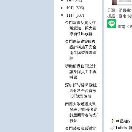
►
9月
(541)
►
10月
(603)
分類：消費生
▼
11月
(607)
標籤：臺南市
金門落實反貪反詐
臺南《
騙意識！擴大宣
導新住民族群
金門傳統建築修復
設計與施工安全
衛生講習圓滿達
陣
勞動部職務再設計
讓身障員工不再
喊累
深耕預防醫學 陳建
宏骨科全台首家
IOF認證診所
南應大敬老週成果
發表 地區長者逆
齡重回青春時光/
影音
at
星期四, 
Labels:
金門榮服處感謝雪