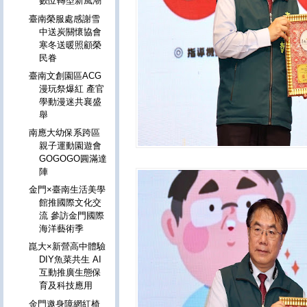
數位轉型新風潮
臺南榮服處感謝雪
中送炭關懷協會
寒冬送暖照顧榮
民眷
臺南文創園區ACG
漫玩祭爆紅 產官
學動漫迷共襄盛
舉
南應大幼保系跨區
親子運動園遊會
GOGOGO圓滿達
陣
金門×臺南生活美學
館推國際文化交
流 參訪金門國際
海洋藝術季
崑大×新營高中體驗
DIY魚菜共生 AI
互動推廣生態保
育及科技應用
金門邀身障網紅椅