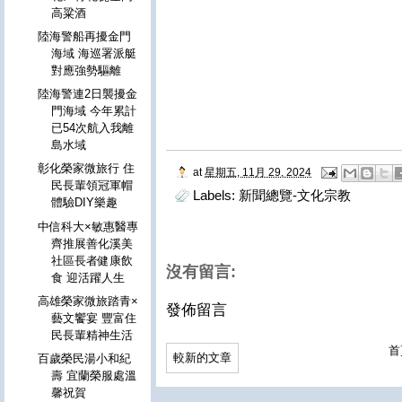
高粱酒
陸海警船再擾金門
海域 海巡署派艇
對應強勢驅離
陸海警連2日襲擾金
門海域 今年累計
已54次航入我離
島水域
彰化榮家微旅行 住
at
星期五, 11月 29, 2024
民長輩領冠軍帽
Labels:
新聞總覽-文化宗教
體驗DIY樂趣
中信科大×敏惠醫專
齊推展善化溪美
社區長者健康飲
沒有留言:
食 迎活躍人生
高雄榮家微旅踏青×
發佈留言
藝文饗宴 豐富住
民長輩精神生活
首
較新的文章
百歲榮民湯小和紀
壽 宜蘭榮服處溫
馨祝賀