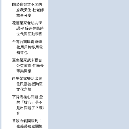
岡榮育智堂不老的
忘我天使-杜老師
故事分享
花蓮榮家老幼共學
課程 締造住民跨
世代間互動學習
台電台南區處邀學
校用戶轉移用電
省荷包
臺南榮家歲末聯合
公益演唱 住民長
輩樂開懷
佳里榮家樂活出遊
住民嘉義板陶窯
文化之旅
下背痛核心問題 您
的「核心」是不
是出問題了？/影
音
首波冷氣團報到！
嘉義榮服處關懷