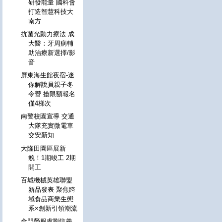
研發能量 國科會
打造智慧科技大
南方
抗菌光動力療法 成
大醫：牙周病輔
助治療新選擇/影
音
屏東海生館夜宿-迷
你解說員親子冬
令營 搶限額報名
僅4梯次
南警校園宣導 交通
大隊充實微電車
交安新知
大隆田園區展新
貌！1期竣工 2期
開工
百城機械英雄聯盟
新品發表 聚焦跨
域食品商業生態
系×創新引領潮流
金門榮服處劉信義