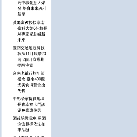
高中職創意大爆
發 培育未來設計
新星
黃能富教授接掌南
臺科大第6任校長
AI專家擘劃嶄新
未來
臺南交通違規科技
執法11月底增20
處 2個月宣導期
提醒注意
台南老爺行旅年節
禮盒 臺南400觀
光美食博覽會搶
先售
中彰榮家提供地區
長青幸福卡門診
優免嘉惠住民
酒後騎微電車 男酒
測值超標依法扣
車法辦