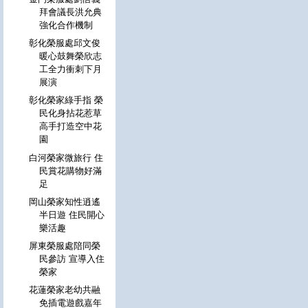
拜會議長洪允典
強化合作機制
彰化榮服處邱文俊
暖心鼓舞榮欣志
工全力衝刺下月
展演
彰化榮家綠手指 榮
民化身拈花惹草
高手打造空中花
園
白河榮家微旅行 住
民賞花購物好滿
足
岡山榮家知性逍遙
半日遊 住民開心
樂活趣
屏東榮服處陪同榮
民參訪 宣導入住
榮家
花蓮榮家老幼共融
免插電遊戲嘉年