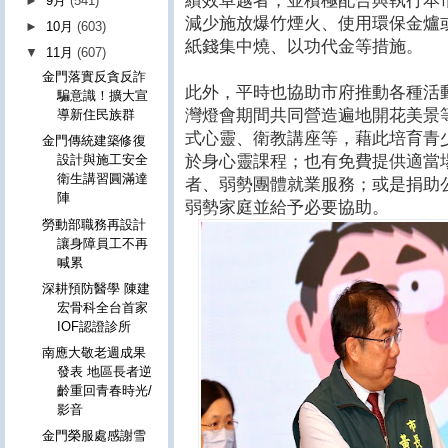
績效卓越者，並積極配合與執行本
►
9月
(541)
減少施放爆竹煙火、使用環保金爐
►
10月
(603)
紙錢集中燒、以功代金等措施。
▼
11月
(607)
金門落實反貪反詐
此外，平時也協助市府推動各種活
騙意識！擴大宣
灣燈會期間共同營造遍地開花美景
導新住民族群
式心靈、衛教講座等，藉此培育青
金門傳統建築修復
於身心靈課程；也有免費提供適當
設計與施工安全
衛生講習圓滿達
者、弱勢團體就業服務；或是捐助
陣
弱勢家庭並給予必要協助。
勞動部職務再設計
讓身障員工不再
喊累
深耕預防醫學 陳建
宏骨科全台首家
IOF認證診所
南應大敬老週成果
發表 地區長者逆
齡重回青春時光/
影音
金門榮服處感謝雪