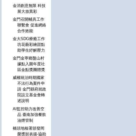
金消創意無限 科技
展大放異彩
金門召開輔具工作
聯繫會 促進網絡
合作效能
金大SDG療癒工作
坊花藝彩繪甜點
助學生紓解壓力
金門金寧鄉盤山村
據點入圍年度社
區金點獎團體獎
威權統治時期國家
不法行為案件申
請 金門縣府就政
院設立基金會轉
述說明
AI監控助力改善空
品 臺南加強餐飲
油煙管制
橋頭地檢署頒發岡
榮獎狀表揚-協助