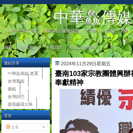
automaty do gier
中華鱻傳媒
本平台多元中立，期盼為正能量發聲，分享美好、美麗、美學，
首頁
報社簡介
本報公告
線上記者名單
連結分享
2024年11月29日星期五
臺南103家宗教團體興辦
中華鱻傳媒-首頁
台灣高鐵
奉獻精神
臺鐵
台灣好行
嘉南藥理大學
首頁
文章