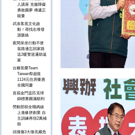
人講座 克服障礙
勇敢圓夢 傳遞正
能量
武洛客底文化啟
動！尋找右堆發
源脈絡
夜間呆坐行動不便
翁路邊忘回家路
這2暖警巡邏助返
家
台糖長榮Team
Taiwan祭超值
1124元住房優惠
全國同慶
首屆金門盃匹克球
錦標賽圓滿順利
勞動部助全職媽線
上進修拼創業 自
主訓練再領2萬補
助
頭撞傷3大徵兆藏危