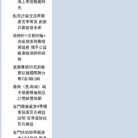
海上學習療癒時
光
點亮沙崙交流齊聚
產官學菁英 創新
共聚啟發未來
禧榕軒×古都扶輪×
赤嵌朋派商圈發
展協會 攜手公益
健康檢測肺癌篩
檢
嘉藥餐旅印尼廚藝
賽征服國際舞台
奪2金3銀1銅
臺南《透‧南城》城
市展榮獲倫敦設
計獎銀獎殊榮
金門榮服處第4季國
軍屆退官兵權益
說明 宣導退除役
官兵權益
金門扶幼助學園遊