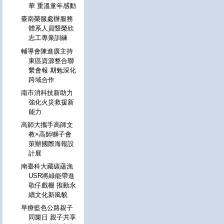
華 重溫童年感動
臺南榮服處辦服務
體系人員暨榮欣
志工專業訓練
輔導會陳進廣主持
東區資源整合聯
繫會報 期勉深化
跨域合作
南市消科技新助力
強化火災救援新
能力
高師大攜手高師文
教×高師獅子會
策辦國際海報設
計展
南臺科大藏碳蘊漁
USR將綠能帶進
歌仔戲棚 推動永
續文化新風貌
早療藍色公路親子
同樂日 親子共享