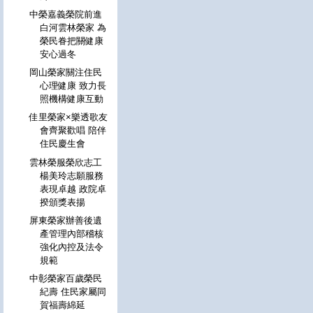
中榮嘉義榮院前進
白河雲林榮家 為
榮民眷把關健康
安心過冬
岡山榮家關注住民
心理健康 致力長
照機構健康互動
佳里榮家×樂透歌友
會齊聚歡唱 陪伴
住民慶生會
雲林榮服榮欣志工
楊美玲志願服務
表現卓越 政院卓
揆頒獎表揚
屏東榮家辦善後遺
產管理內部稽核
強化內控及法令
規範
中彰榮家百歲榮民
紀壽 住民家屬同
賀福壽綿延