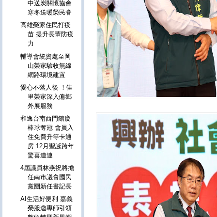
中送炭關懷協會
寒冬送暖榮民眷
高雄榮家住民打疫
苗 提升長輩防疫
力
輔導會統資處至岡
山榮家驗收無線
網路環境建置
愛心不落人後 ！佳
里榮家深入偏鄉
外展服務
和逸台南西門館慶
棒球奪冠 會員入
住免費升等卡通
房 12月聖誕跨年
驚喜連連
4屆議員林燕祝將擔
任南市議會國民
黨團新任書記長
AI生活好便利 嘉義
榮服邀專師引領