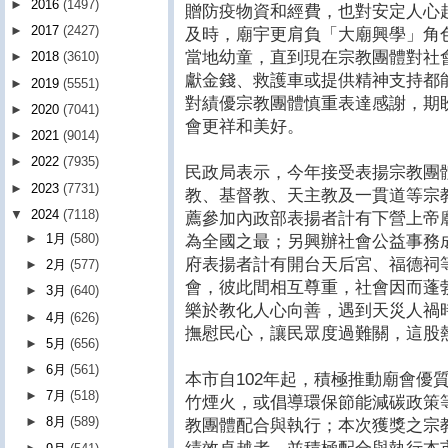
►
2016
(1497)
贈防疫物資和經費，也對安定人心
►
2017
(2427)
及時，廟宇更肩負「大廟興學」角
當地幼童，直到現在宗教團體對社
►
2018
(3610)
獻金錢、救護車或提供精神支持都
►
2019
(5551)
對績優宗教團體慎重表達感謝，期
►
2020
(7041)
會更祥和美好。
►
2021
(9014)
►
2022
(7935)
民政局表示，今年接受表揚宗教團體
►
2023
(7731)
教、基督教、天主教及一貫道等宗
▼
2024
(7118)
薦參加內政部表揚者計有下營上帝
►
1月
(580)
為全國之最；另興辦社會公益事務
府表揚者計有開台天后宮、福德祠
►
2月
(577)
會，彼此間相互尊重，社會因而蓬
►
3月
(640)
樂於教化人心向善，遇到天災人禍
►
4月
(626)
撫慰民心，讓民眾度過難關，這股
►
5月
(656)
►
6月
(561)
本市自102年起，積極推動廟會優
►
7月
(518)
竹煙火，或倡導環保節能減碳政策
►
8月
(589)
教團體配合與執行；本次獲獎之宗