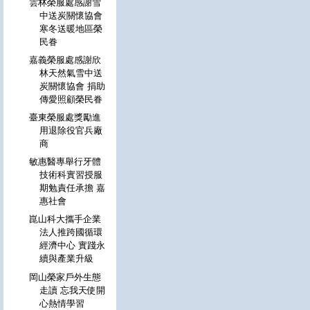
雲林榮服處感謝雪
中送炭關懷協會
寒冬送暖地區榮
民眷
嘉義榮服處感謝欣
林天然氣雪中送
炭關懷協會 捐助
傳愛照顧榮民眷
臺東榮服處獎勵進
用退除役官兵廠
商
敏惠醫專舉行牙體
技術科實習授服
期勉責任承擔 嘉
惠社會
崑山科大攜手企業
法人推跨國循環
經濟中心 實踐永
續與產業升級
岡山榮家戶外生態
走讀 忘我天使開
心熱情學習