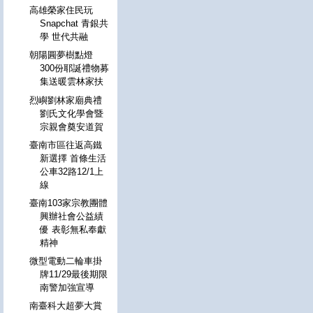
高雄榮家住民玩
Snapchat 青銀共
學 世代共融
朝陽圓夢樹點燈
300份耶誕禮物募
集送暖雲林家扶
烈嶼劉林家廟典禮
劉氏文化學會暨
宗親會奠安道賀
臺南市區往返高鐵
新選擇 首條生活
公車32路12/1上
線
臺南103家宗教團體
興辦社會公益績
優 表彰無私奉獻
精神
微型電動二輪車掛
牌11/29最後期限
南警加強宣導
南臺科大超夢大賞