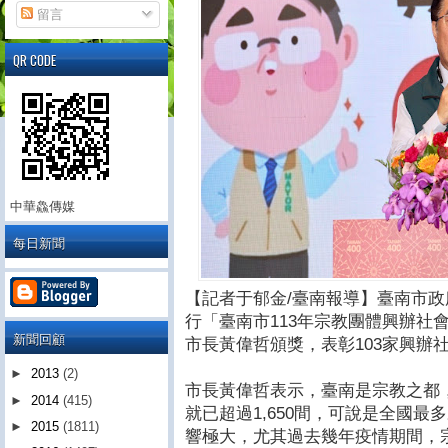
留言
QR CODE
中華鱻傳媒
每日新聞
【記者于郁金/臺南報導】臺南市政
行「臺南市113年宗教團體興辦社
新聞回顧
市長黃偉哲頒獎，表彰103家興辦
►
2013
(2)
市長黃偉哲表示，臺南是宗教之都
►
2014
(415)
就已超過1,650間，可說是全國
►
2015
(1811)
響極大，尤其過去幾年疫情期間，