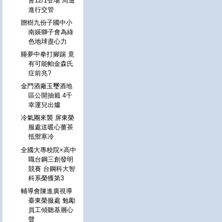
會12/1登場 周邊
進行交管
贈樹九份子國中小
南媖獅子會為綠
色地球盡心力
睡夢中拳打腳踢 竟
有可能帕金森氏
症前兆?
金門酒廠玉璽酒地
區公開抽籤 4千
幸運兒出爐
冷氣團來襲 屏東榮
服處送暖心薑茶
抵禦寒冷
全國大專校院×高中
職台鋼三創發明
競賽 台鋼科大智
科系榮獲第3
輔導會陳進廣視導
臺東榮服處 勉勵
員工傾聽基層心
聲