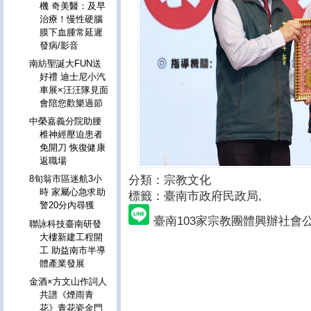
機 奇美醫：及早
治療！慢性硬腦
膜下血腫常延遲
發病/影音
南紡聖誕大FUN送
好禮 迪士尼小汽
車展×汪汪隊見面
會陪您歡樂過節
中榮嘉義分院助腰
椎神經壓迫患者
免開刀 恢復健康
返職場
分類：宗教文化
8旬翁市區迷航3小
時 家屬心急求助
標籤：臺南市政府民政局
,
警20分內尋獲
臺南103家宗教團體興辦社會
聯詠科技臺南研發
大樓新建工程開
工 助益南市半導
體產業發展
金酒×方文山作詞人
共譜《煙雨青
花》青花瓷金門