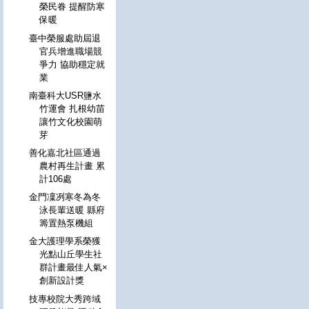
榮民眷 提醒防寒
保暖
臺中榮服處助屆退
官兵增進職場競
爭力 協助穩定就
業
南臺科大USR鹽水
竹運會 扎根幼苗
讓竹文化校園萌
芽
善化嘉北社區通過
農村再生計畫 累
計106處
金門凜冽寒冬為冬
泳長輩送暖 縣府
籌置熱泵機組
金大護理學系榮獲
光點山丘學生社
群計畫最佳人氣×
創新設計獎
技專校院大秀跨域