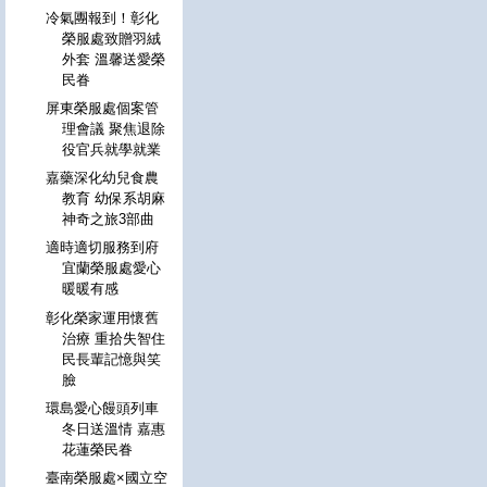
冷氣團報到！彰化
榮服處致贈羽絨
外套 溫馨送愛榮
民眷
屏東榮服處個案管
理會議 聚焦退除
役官兵就學就業
嘉藥深化幼兒食農
教育 幼保系胡麻
神奇之旅3部曲
適時適切服務到府
宜蘭榮服處愛心
暖暖有感
彰化榮家運用懷舊
治療 重拾失智住
民長輩記憶與笑
臉
環島愛心饅頭列車
冬日送溫情 嘉惠
花蓮榮民眷
臺南榮服處×國立空