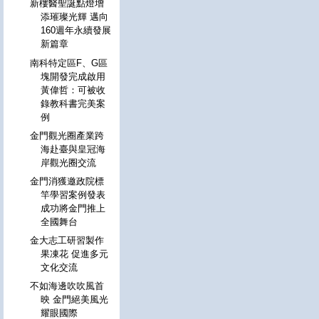
新樓醫聖誕點燈增
添璀璨光輝 邁向
160週年永續發展
新篇章
南科特定區F、G區
塊開發完成啟用
黃偉哲：可被收
錄教科書完美案
例
金門觀光圈產業跨
海赴臺與皇冠海
岸觀光圈交流
金門消獲邀政院標
竿學習案例發表
成功將金門推上
全國舞台
金大志工研習製作
果凍花 促進多元
文化交流
不如海邊吹吹風首
映 金門絕美風光
耀眼國際