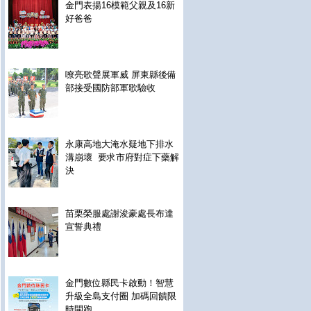
金門表揚16模範父親及16新
好爸爸
嘹亮歌聲展軍威 屏東縣後備
部接受國防部軍歌驗收
永康高地大淹水疑地下排水
溝崩壞 要求市府對症下藥解
決
苗栗榮服處謝浚豪處長布達
宣誓典禮
金門數位縣民卡啟動！智慧
升級全島支付圈 加碼回饋限
時開跑