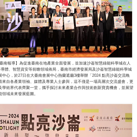
/臺南報導】為促進臺南在地產業全面發展，並加速沙崙智慧綠能科學城在人
)、半導體、智慧資安等前瞻領域佈局，臺南市經濟發展局及沙崙智慧綠能科學城
中心，於27日在大臺南會展中心熱蘭遮廳3樓舉辦「2024 點亮沙崙交流晚
請來自各產業領袖、媒體及專業人士參與，這不僅是一場高層次交流盛會，更
及學術界代表齊聚一堂，攜手探討未來產業合作與技術創新寶貴機會，並展望
能領域未來發展藍圖。