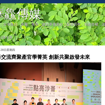
華鱻傳媒
，分享美好、美麗、美學，讓世界更美好！版權所有，非經授權，
記者名單
月28日星期四
崙交流齊聚產官學菁英 創新共聚啟發未來