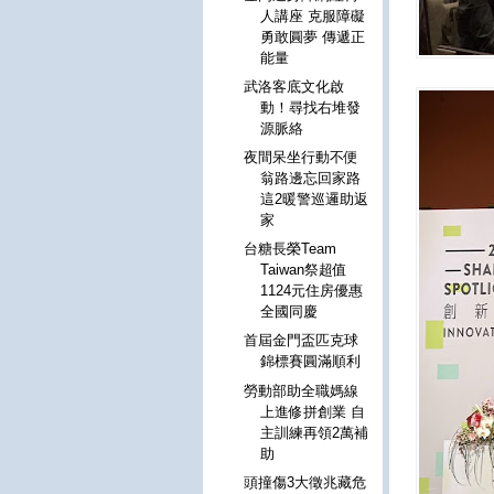
人講座 克服障礙
勇敢圓夢 傳遞正
能量
武洛客底文化啟
動！尋找右堆發
源脈絡
夜間呆坐行動不便
翁路邊忘回家路
這2暖警巡邏助返
家
台糖長榮Team
Taiwan祭超值
1124元住房優惠
全國同慶
首屆金門盃匹克球
錦標賽圓滿順利
勞動部助全職媽線
上進修拼創業 自
主訓練再領2萬補
助
頭撞傷3大徵兆藏危