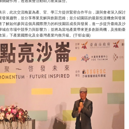
揮關鍵作用，透過展會活動助力產業媒合。
表示，此次交流晚宴為產、官、學三方提供緊密合作平台，讓與會者深入探討
業發展趨勢，並分享專業見解與創新思維；並介紹園區的最新投資機會與發展
者了解如何參與這個具國際潛力的科技園區成長與發展，進一步提升臺南及沙
學城在市場中競爭力與影響力；並將為當地產業帶來更多創新商機，及推動臺
政策」下產業國際化及全臺灣產業均衡升級。(于郁金攝)