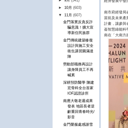
►
9月
(541)
經濟發展中發
►
10月
(603)
南市府經發局
▼
11月
(607)
當前及未來產
金門落實反貪反詐
計畫，讓參與
騙意識！擴大宣
崙智慧綠能科
導新住民族群
南在「大南方
金門傳統建築修復
設計與施工安全
衛生講習圓滿達
陣
勞動部職務再設計
讓身障員工不再
喊累
深耕預防醫學 陳建
宏骨科全台首家
IOF認證診所
南應大敬老週成果
發表 地區長者逆
齡重回青春時光/
影音
金門榮服處感謝雪