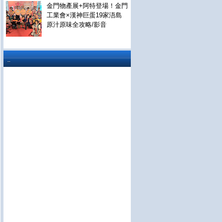
金門物產展+阿特登場！金門
工業會×漢神巨蛋19家浯島
原汁原味全攻略/影音
..