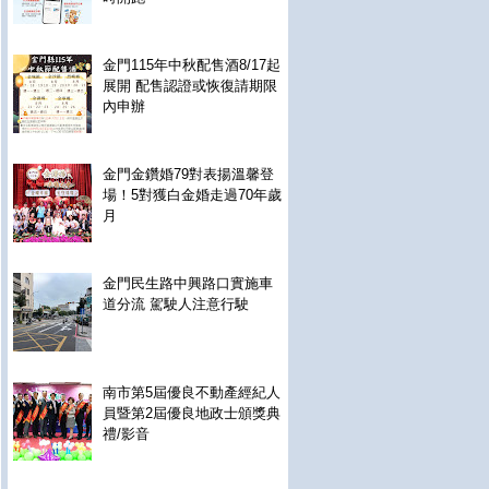
金門115年中秋配售酒8/17起
展開 配售認證或恢復請期限
內申辦
金門金鑽婚79對表揚溫馨登
場！5對獲白金婚走過70年歲
月
金門民生路中興路口實施車
道分流 駕駛人注意行駛
南市第5屆優良不動產經紀人
員暨第2屆優良地政士頒獎典
禮/影音