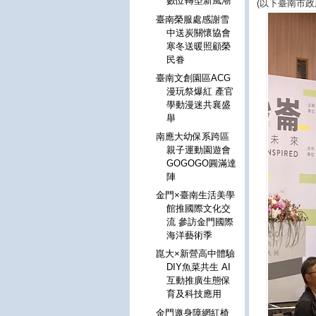
數位轉型新風潮
(以下臺南市政
臺南榮服處感謝雪
中送炭關懷協會
寒冬送暖照顧榮
民眷
臺南文創園區ACG
漫玩祭爆紅 產官
學動漫迷共襄盛
舉
南應大幼保系跨區
親子運動園遊會
GOGOGO圓滿達
陣
金門×臺南生活美學
館推國際文化交
流 參訪金門國際
海洋藝術季
崑大×新營高中體驗
DIY魚菜共生 AI
互動推廣生態保
育及科技應用
金門邀身障網紅椅