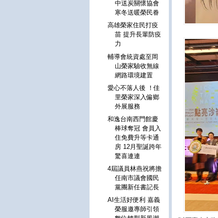
中送炭關懷協會
寒冬送暖榮民眷
高雄榮家住民打疫
苗 提升長輩防疫
力
輔導會統資處至岡
山榮家驗收無線
網路環境建置
愛心不落人後 ！佳
里榮家深入偏鄉
外展服務
和逸台南西門館慶
棒球奪冠 會員入
住免費升等卡通
房 12月聖誕跨年
驚喜連連
4屆議員林燕祝將擔
任南市議會國民
黨團新任書記長
AI生活好便利 嘉義
榮服邀專師引領