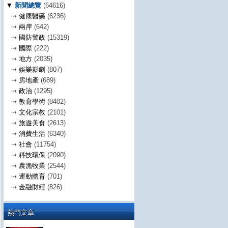
▼
新聞總覽
(64616)
⇢
健康醫藥
(6236)
⇢
兩岸
(642)
⇢
國防警政
(15319)
⇢
國際
(222)
⇢
地方
(2035)
⇢
娛樂影劇
(807)
⇢
房地產
(689)
⇢
政治
(1295)
⇢
教育學術
(8402)
⇢
文化宗教
(2101)
⇢
旅遊美食
(2613)
⇢
消費生活
(6340)
⇢
社會
(11754)
⇢
科技環保
(2090)
⇢
農漁牧業
(2544)
⇢
運動體育
(701)
⇢
金融財經
(826)
熱門文章