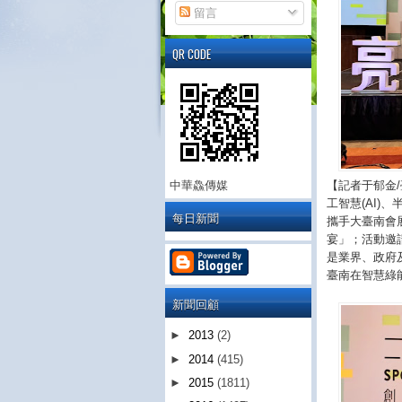
留言
QR CODE
【記者于郁金
中華鱻傳媒
工智慧(AI
每日新聞
攜手大臺南會展
宴」；活動邀
是業界、政府
臺南在智慧綠
新聞回顧
►
2013
(2)
►
2014
(415)
►
2015
(1811)