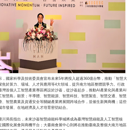
示，國家科學及技術委員會宣布未來5年將投入超過360億台幣，推動「智慧大
聚焦於算力、場域、人才與應用等4大領域，提升南方地區整體競爭力。行政
臺灣首個人工智慧產業專區將設於沙崙，從沙崙起步，推動AI產業化與產業AI
工智慧島」願景；半導體、智慧能源、智慧科技、智慧製造、智慧交通、智慧
療、智慧農業及資通安全等關鍵產業將展開跨域合作，並催生新興商機；這些
城市發展、在地經濟及人才培育密切結合。
榮川局長指出，未來沙崙智慧綠能科學城將成為臺灣智慧綠能及人工智慧核
立國際化展會與商機平台；大臺南會展中心則將在推動臺南及整個大南方地區