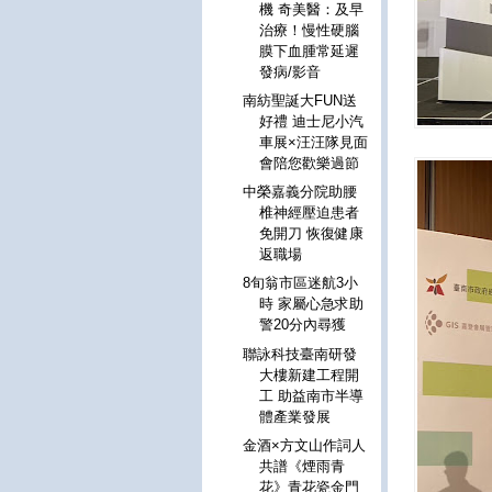
機 奇美醫：及早
治療！慢性硬腦
膜下血腫常延遲
發病/影音
南紡聖誕大FUN送
好禮 迪士尼小汽
車展×汪汪隊見面
會陪您歡樂過節
中榮嘉義分院助腰
椎神經壓迫患者
免開刀 恢復健康
返職場
8旬翁市區迷航3小
時 家屬心急求助
警20分內尋獲
聯詠科技臺南研發
大樓新建工程開
工 助益南市半導
體產業發展
金酒×方文山作詞人
共譜《煙雨青
花》青花瓷金門