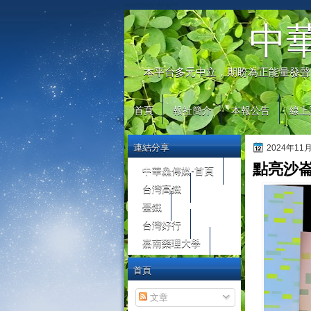
automaty do gier
中
本平台多元中立，期盼為正能量發聲
首頁
報社簡介
本報公告
線上
連結分享
2024年11
點亮沙
中華鱻傳媒-首頁
台灣高鐵
臺鐵
台灣好行
嘉南藥理大學
首頁
文章