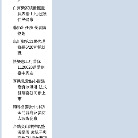
白河榮家績優照服
員表揚 用心照護
住民健康
爺奶出任務 長者購
物趣
烏坵鄉第11屆代理
鄉長6/28宣誓就
職
快樂志工行善隊
1120628送愛到
臺中恩友
喜憨兒愛點心甜湯
變身冰淇淋 法式
雙層喜餅同步上
市
輔導會姜振中拜訪
金門縣府及參訪
宏玻陶瓷廠
台糖尖山埤推氣墊
濕樂園 邀親子與