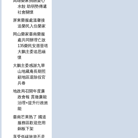
高雄榮家捐贈愛心
水餃 助弱勢傳遞
社會關懷
屏東榮服處溫馨接
送榮民入住榮家
岡山榮家臺南榮服
處共同辦理亡故
135榮民安厝晉塔
大鵬主委追思緬
懷
大鵬主委感謝九華
山地藏庵長期照
顧地區退除役官
兵眷
地政局召開年度廉
政會報 貫徹廉能
治理×提升行政效
能
臺南芒果熟了 國道
服務區歡迎您用
銅板下架
享受低碳旅遊不是