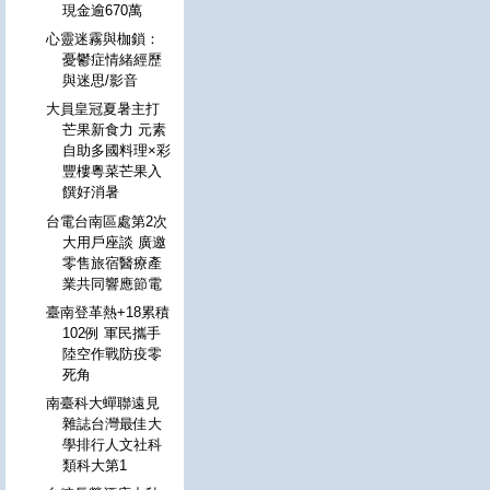
現金逾670萬
心靈迷霧與枷鎖：
憂鬱症情緒經歷
與迷思/影音
大員皇冠夏暑主打
芒果新食力 元素
自助多國料理×彩
豐樓粵菜芒果入
饌好消暑
台電台南區處第2次
大用戶座談 廣邀
零售旅宿醫療產
業共同響應節電
臺南登革熱+18累積
102例 軍民攜手
陸空作戰防疫零
死角
南臺科大蟬聯遠見
雜誌台灣最佳大
學排行人文社科
類科大第1