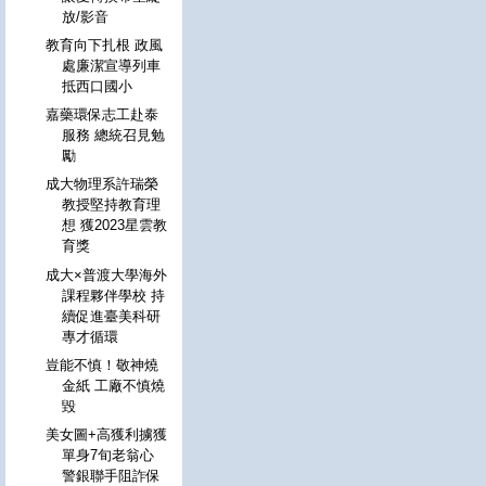
放/影音
教育向下扎根 政風
處廉潔宣導列車
抵西口國小
嘉藥環保志工赴泰
服務 總統召見勉
勵
成大物理系許瑞榮
教授堅持教育理
想 獲2023星雲教
育獎
成大×普渡大學海外
課程夥伴學校 持
續促進臺美科研
專才循環
豈能不慎！敬神燒
金紙 工廠不慎燒
毀
美女圖+高獲利擄獲
單身7旬老翁心
警銀聯手阻詐保