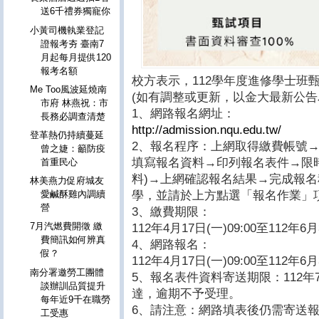
送6千禮券獨寵你
小黃司機執業登記
證報考夯 臺南7
月起每月提供120
報考名額
校方表示，112學年度進修學士班
Me Too風波延燒南
(如有調整或更新，以金大最新公告
市府 林燕祝：市
1、網路報名網址：
長務必調查清楚
http://admission.nqu.edu.tw/
登革熱仍持續蔓延
2、報名程序：上網取得繳費帳號
曾之婕：籲防疫
填寫報名資料→印列報名表件→限
首重民心
料)→上網確認報名結果→完成報
林美燕力促府城友
學，並請於上方點選「報名作業」
愛鹹酥雞內調續
營
3、繳費期限：
7月汽燃費開徵 繳
112年4月17日(一)09:00至112年6月
費簡訊如何辨真
4、網路報名：
假？
112年4月17日(一)09:00至112年6月
南分署邀勞工團體
5、報名表件資料寄送期限：112年7
談辦訓品質提升
達，逾期不予受理。
每年近9千在職勞
6、請注意：網路填表後仍需寄送
工受惠