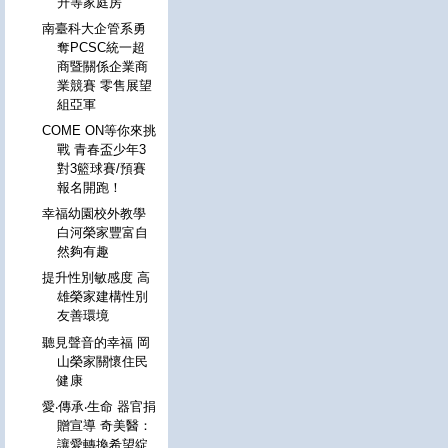
升等家庭房
南臺科大企管系勇
奪PCSC統一超
商暨關係企業商
業競賽 零售展望
組亞軍
COME ON等你來挑
戰 青春盃少年3
對3籃球賽/預賽
報名開跑！
幸福幼園校外教學
白河榮家豐富自
然夠有趣
提升性別敏感度 高
雄榮家建構性別
友善環境
聽見聲音的幸福 岡
山榮家關懷住民
健康
愛‧傳承‧生命 器官捐
贈宣導 奇美醫：
讓愛轉換希望綻