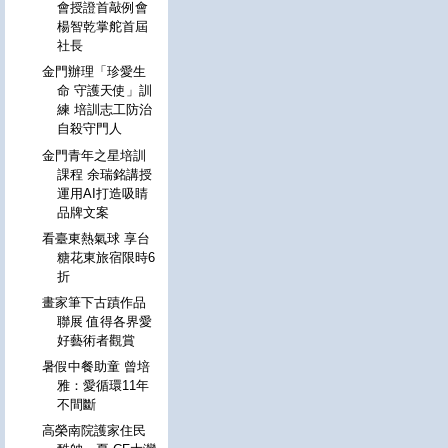
會授證首敲例會
楊智乾掌舵首屆
社長
金門辦理「珍愛生
命 守護天使」訓
練 培訓志工防治
自殺守門人
金門青年之星培訓
課程 余瑞銘講授
運用AI打造吸睛
品牌文案
看臺東熱氣球 享台
糖花東旅宿限時6
折
畫家筆下古蹟作品
聯展 值得各界愛
好藝術者觀賞
暑假中餐助童 曾培
雅：愛循環11年
不間斷
高榮南院護家住民