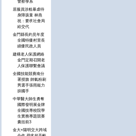
警察學系
居服員涉粗暴虐待
身障孩童 林燕
祝：要求社會局
給交代
金門縣長約見年度
全國特優村里長
績優民政人員
建構老人保護網絡
金門定期召開老
人保護聯繫會議
全國技能競賽南分
署授旗 帥氣粉刷
男選手張雨巃力
拚國手
中華醫大師生勇奪
國際發明展金牌
全國技專校院學
生實務專題競賽
囊括前3
金大×陽明交大跨域
合作 尋求超高齡