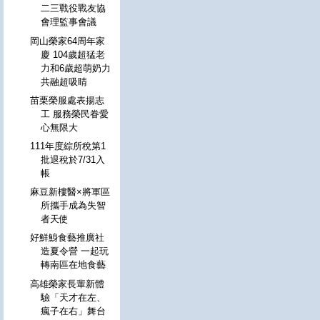
二三戰役戰友協
會理監事會議
岡山榮家64周年家
慶 104歲超猛老
力和6歲超萌奶力
共融超吸睛
苗栗榮服處表揚志
工 服務榮民眷愛
心無限大
111年度綜所稅第1
批退稅於7/31入
帳
麻豆新樓醫×將軍區
所攜手成為失智
者天使
好鮮鯓食藝推廣社
造夏令營 一起玩
轉南區在地食藝
高雄榮家長輩新體
驗「天才在左、
瘋子在右」舞台