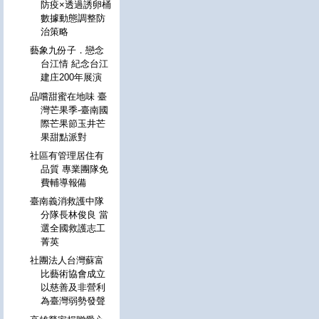
防疫×透過誘卵桶
數據動態調整防
治策略
藝象九份子．戀念
台江情 紀念台江
建庄200年展演
品嚐甜蜜在地味 臺
灣芒果季-臺南國
際芒果節玉井芒
果甜點派對
社區有管理居住有
品質 專業團隊免
費輔導報備
臺南義消救護中隊
分隊長林俊良 當
選全國救護志工
菁英
社團法人台灣蘇富
比藝術協會成立
以慈善及非營利
為臺灣弱勢發聲