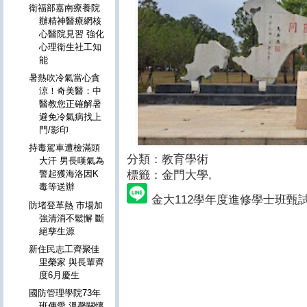
衛福部嘉南療養院
辦精神醫療網核
心醫院見習 強化
心理衛生社工知
能
暑熱吹冷氣當心貪
涼！奇美醫：中
醫教您正確解暑
避免冷氣病找上
門/影印
持毒駕車遭檢滿頭
分類：教育學術
大汗 男長嘆氣為
標籤：金門大學
,
警起獲海洛因K
毒等送辦
金大112學年度進修學士班甄試
防堵登革熱 市場加
強清消不鬆懈 斷
絕孳生源
新住民志工齊聚佳
里榮家 與長輩齊
度6月慶生
國防管理學院73年
班傳愛 溫馨關懷