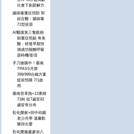
社會下創新解方
腸病毒重症預防 郭
綜合醫：腸病毒
71型疫苗
AI醫護第三隻眼相
助重症照顧 奇美
醫：研發早期預
測成功脫離呼吸
器時機/影音
手刀搶購中！臺南
TPASS月票
399/999台鐵方案
提前預購 7/1啟
用
臺南登革熱+13累積
71例 從7歲至92
歲皆有分布
彰化榮家×田中幼園
老少共學 溫馨歡
樂捏出愛
彰化榮服處參加八