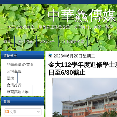
automaty do gier
中華鱻傳媒
本平台多元中立，期盼為正能量發聲，分享美好、美麗、美學，
首頁
報社簡介
本報公告
線上記者名單
連結分享
2023年6月20日星期二
金大112學年度進修學士
中華鱻傳媒-首頁
台灣高鐵
日至6/30截止
臺鐵
台灣好行
嘉南藥理大學
首頁
文章