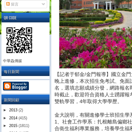
留言
QR CODE
中華鱻傳媒
每日新聞
【記者于郁金/金門報導】國立金
晚上進修，本次招生免考試、免面
名，選填志願成績分發，網路報名即日起
時截止，歡迎符合資格人士踴躍報
新聞回顧
雙軌學習，4年取得大學學歷。
►
2013
(2)
金大說明，有關進修學士班招生學
►
2014
(415)
1、社會工作學系：扎根離島偏鄉
►
2015
(1811)
合衛生福利專業服務，培養學生福