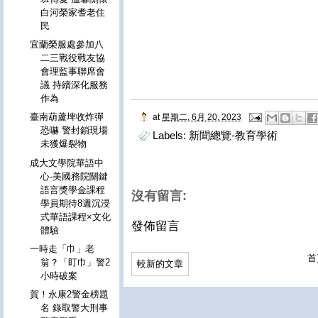
白河榮家耆老住
民
宜蘭榮服處參加八
二三戰役戰友協
會理監事聯席會
議 持續深化服務
作為
臺南葫蘆埤收炸彈
at
星期二, 6月 20, 2023
恐嚇 警封鎖現場
Labels:
新聞總覽-教育學術
未獲爆裂物
成大文學院華語中
心-美國務院關鍵
語言獎學金課程
沒有留言:
學員期待8週沉浸
式華語課程×文化
發佈留言
體驗
一時走「巾」老
首
翁？「盯巾」警2
較新的文章
小時破案
賀！永康2警金榜題
名 錄取警大刑事