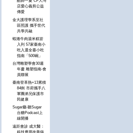
酷帥一夏 CF大灣
店愛心義剪公益
傳愛
金大護理學系至社
區照護 攜手世代
共學共融
蝦捲牛肉湯米糕皆
入列 57家臺南小
吃入選全臺小吃
指南「500碗」
台灣雕塑學會30週
年慶 雕塑指南-會
員聯展
臺南登革熱+13累積
84例 市府攜手八
軍團弟兄保護市
民健康
Sugar廳-聽Sugar
台糖Podcast上
線開播
遠距會診 成大醫：
科技應用改善病