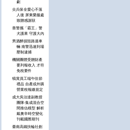
劇
尖兵保全愛心不落
人後 屏東榮服處
致贈感謝狀
善警攜「霸王」警
犬護果 守護大內
男酒醉損毀路過車
輛 南警迅速到場
壓制逮捕
機關團體受贈財產
要列報收入 才符
免稅要件
犒賞員工端午佳節
禮品 自產或外購
營業稅報繳規定
成大吳治達副教授
團隊-集成混合空
間推估模型 解析
戴奧辛時空變化
刊載國際期刊
臺南高鐵扶輪社創