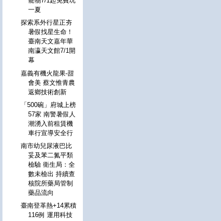
寵物7/1起免費玩
一夏
探索系外行星正夯
暑假找星生命！
臺南天文嘉年華
南瀛天文館7/1開
幕
嘉義有機火龍果-甜
會美 蔡文惟青農
返鄉技術創新
「500碗」府城上榜
57家 南警暑假人
潮湧入前租賃機
車行宣導安全行
南市幼兒尿液巴比
妥及苯二氮平類
檢驗 衛生局：全
數未檢出 持續查
核院所藥局管制
藥品流向
臺南登革熱+14累積
116例 運用科技