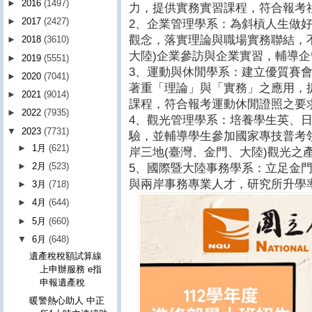
►
2016
(1497)
力，提供實務實習課程，符合報考
►
2017
(2427)
2、企業管理學系：為斜槓人生做
觀念，落實理論與職場實務聯結，
►
2018
(3610)
大陸)企業參訪與企業實習，輔導
►
2019
(5551)
3、運動與休閒學系：建立優質賽
►
2020
(7041)
著重「理論」與「實務」之應用，
►
2021
(9014)
課程，符合報考運動休閒證照之要
►
2022
(7935)
4、觀光管理學系：培養學生英、
▼
2023
(7731)
驗，並輔導學生參加國家專技普考
►
1月
(621)
岸三地(臺灣、金門、大陸)觀光之
►
2月
(523)
5、國際暨大陸事務學系：立足金
與兩岸事務專業人才，研究所升學
►
3月
(718)
►
4月
(644)
►
5月
(660)
▼
6月
(648)
遺產稅稅額試算線
上申辦服務 e指
申報遺產稅
暖警熱心助人 中正