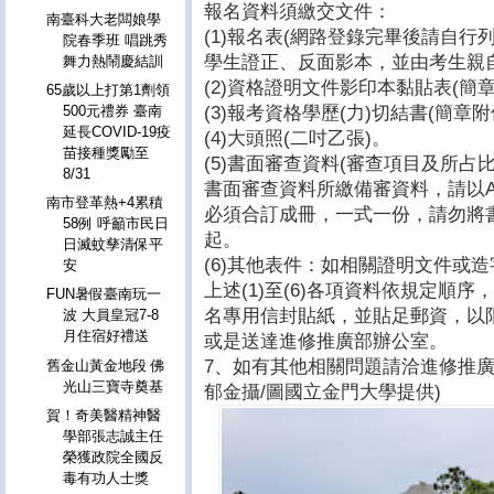
報名資料須繳交文件：
南臺科大老闆娘學
(1)報名表(網路登錄完畢後請自
院春季班 唱跳秀
學生證正、反面影本，並由考生親
舞力熱鬧慶結訓
(2)資格證明文件影印本黏貼表(簡章
65歲以上打第1劑領
(3)報考資格學歷(力)切結書(簡章附
500元禮券 臺南
延長COVID-19疫
(4)大頭照(二吋乙張)。
苗接種獎勵至
(5)書面審查資料(審查項目及所占
8/31
書面審查資料所繳備審資料，請以
南市登革熱+4累積
必須合訂成冊，一式一份，請勿將
58例 呼籲市民日
起。
日滅蚊孳清保平
(6)其他表件：如相關證明文件或
安
上述(1)至(6)各項資料依規定順
FUN暑假臺南玩一
名專用信封貼紙，並貼足郵資，以
波 大員皇冠7-8
月住宿好禮送
或是送達進修推廣部辦公室。
7、如有其他相關問題請洽進修推廣部，
舊金山黃金地段 佛
光山三寶寺奠基
郁金攝/圖國立金門大學提供)
賀！奇美醫精神醫
學部張志誠主任
榮獲政院全國反
毒有功人士獎