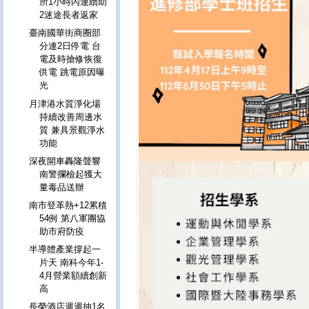
所1小時內連續助
2迷途長者返家
臺南國華街商圈部
分連2日停電 台
電及時搶修恢復
供電 跳電原因曝
光
月津港水質淨化場
持續改善周邊水
質 兼具景觀淨水
功能
深夜開車轟隆聲響
南警攔檢起獲大
量毒品送辦
南市登革熱+12累積
54例 第八軍團協
助市府防疫
半導體產業撐起一
片天 南科今年1-
4月營業額續創新
高
長榮酒店週週抽1名