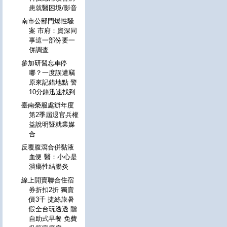
患就醫困境/影音
南市公部門爆性騷
案 市府：資深同
事這一部份要一
併調查
參加研習忘車停
哪？一度誤遭竊
原來記錯地點 警
10分鐘迅速找到
臺南榮服處辦年度
第2季屆退官兵權
益說明暨就業媒
合
反覆腹瀉合併黏液
血便 醫：小心是
潰瘍性結腸炎
線上開賣聯合住宿
券折扣2折 獨賣
價3千 捷絲旅暑
假全台玩透透 贈
自助式早餐 免費