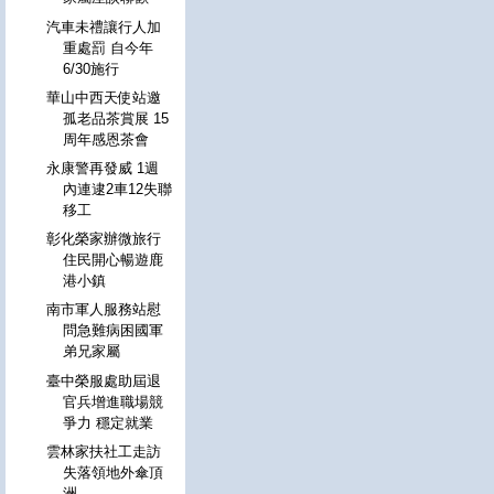
汽車未禮讓行人加
重處罰 自今年
6/30施行
華山中西天使站邀
孤老品茶賞展 15
周年感恩茶會
永康警再發威 1週
內連逮2車12失聯
移工
彰化榮家辦微旅行
住民開心暢遊鹿
港小鎮
南市軍人服務站慰
問急難病困國軍
弟兄家屬
臺中榮服處助屆退
官兵增進職場競
爭力 穩定就業
雲林家扶社工走訪
失落領地外傘頂
洲