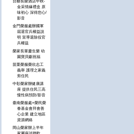
台糖長榮酒店中秋-
金采情緣禮盒 原
味初心 深得您心/
影音
金門榮服處辦國軍
屆退官兵權益說
明 宣導退除役官
兵權益
榮家長輩慶生樂 幼
園寶貝獻祝福
苗栗榮服榮欣志工
義舉 護理之家義
剪住民
中彰榮家辦健康講
座 提供住民三高
慢性病預防/影音
臺南榮服處×榮民榮
眷基金會拜會善
心企業 建立地區
資源網絡
岡山榮家辦上半年
家屬座談聯歡