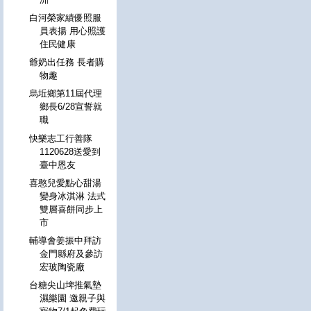
白河榮家績優照服
員表揚 用心照護
住民健康
爺奶出任務 長者購
物趣
烏坵鄉第11屆代理
鄉長6/28宣誓就
職
快樂志工行善隊
1120628送愛到
臺中恩友
喜憨兒愛點心甜湯
變身冰淇淋 法式
雙層喜餅同步上
市
輔導會姜振中拜訪
金門縣府及參訪
宏玻陶瓷廠
台糖尖山埤推氣墊
濕樂園 邀親子與