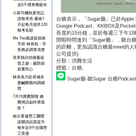
送6千禮券獨寵你
小黃司機執業登記
台糖表示，「Sugar廳」已於Apple Podc
證報考夯 臺南7
月起每月提供120
Google Podcast、KKBOX及P
報考名額
長度約15分鐘，並於每週三下午1
Me Too風波延燒南
閒暇時間進到「Sugar廳」，聽
市府 林燕祝：市
的距離，更加認識台糖最meet的人
長務必調查清楚
公司提供)
登革熱仍持續蔓延
分類：消費生活
曾之婕：籲防疫
標籤：台糖
,
首重民心
林美燕力促府城友
Sugar廳-聽Sugar 台糖Podc
愛鹹酥雞內調續
營
7月汽燃費開徵 繳
費簡訊如何辨真
假？
南分署邀勞工團體
談辦訓品質提升
每年近9千在職勞
工受惠