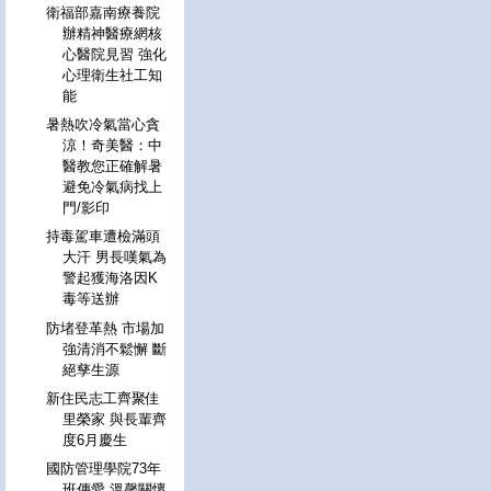
衛福部嘉南療養院
辦精神醫療網核
心醫院見習 強化
心理衛生社工知
能
暑熱吹冷氣當心貪
涼！奇美醫：中
醫教您正確解暑
避免冷氣病找上
門/影印
持毒駕車遭檢滿頭
大汗 男長嘆氣為
警起獲海洛因K
毒等送辦
防堵登革熱 市場加
強清消不鬆懈 斷
絕孳生源
新住民志工齊聚佳
里榮家 與長輩齊
度6月慶生
國防管理學院73年
班傳愛 溫馨關懷