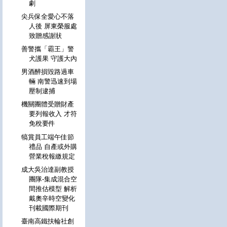
劇
尖兵保全愛心不落
人後 屏東榮服處
致贈感謝狀
善警攜「霸王」警
犬護果 守護大內
男酒醉損毀路過車
輛 南警迅速到場
壓制逮捕
機關團體受贈財產
要列報收入 才符
免稅要件
犒賞員工端午佳節
禮品 自產或外購
營業稅報繳規定
成大吳治達副教授
團隊-集成混合空
間推估模型 解析
戴奧辛時空變化
刊載國際期刊
臺南高鐵扶輪社創