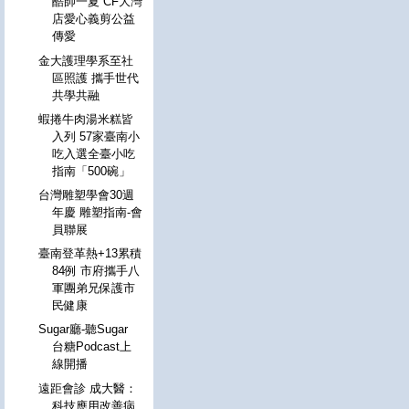
酷帥一夏 CF大灣
店愛心義剪公益
傳愛
金大護理學系至社
區照護 攜手世代
共學共融
蝦捲牛肉湯米糕皆
入列 57家臺南小
吃入選全臺小吃
指南「500碗」
台灣雕塑學會30週
年慶 雕塑指南-會
員聯展
臺南登革熱+13累積
84例 市府攜手八
軍團弟兄保護市
民健康
Sugar廳-聽Sugar
台糖Podcast上
線開播
遠距會診 成大醫：
科技應用改善病