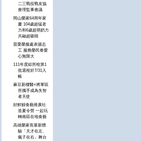
二三戰役戰友協
會理監事會議
岡山榮家64周年家
慶 104歲超猛老
力和6歲超萌奶力
共融超吸睛
苗栗榮服處表揚志
工 服務榮民眷愛
心無限大
111年度綜所稅第1
批退稅於7/31入
帳
麻豆新樓醫×將軍區
所攜手成為失智
者天使
好鮮鯓食藝推廣社
造夏令營 一起玩
轉南區在地食藝
高雄榮家長輩新體
驗「天才在左、
瘋子在右」舞台