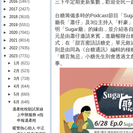
三下午定期更新集數，歡迎全民一起入座
►
2016
(1497)
►
2017
(2427)
台糖籌備多時的Podcast節目「S
►
2018
(3610)
廳長「蕭仔」及3位主持人「軒豪
►
2019
(5551)
明「Sugar廳」的緣由，並介紹
►
2020
(7041)
元是由蕭仔邀請來賓，進廳暢聊台
►
2021
(9014)
式，在「甜言蜜語話糖史」單元敘
►
2022
(7935)
則是由同為《台糖通訊》編輯的椪
▼
2023
(7731)
「糖言無忌」小糖先生則會透過文
事。
►
1月
(621)
►
2月
(523)
►
3月
(718)
►
4月
(644)
►
5月
(660)
▼
6月
(648)
遺產稅稅額試算線
上申辦服務 e指
申報遺產稅
暖警熱心助人 中正