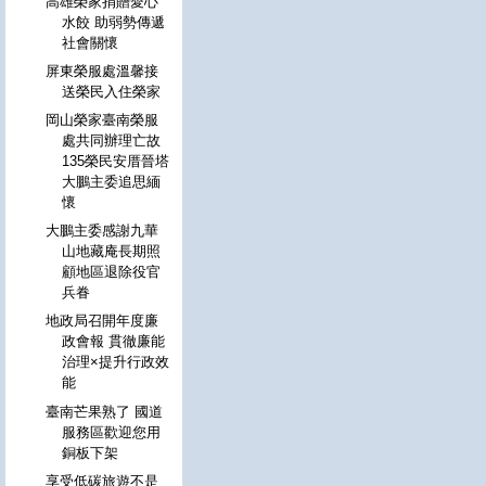
高雄榮家捐贈愛心
水餃 助弱勢傳遞
社會關懷
屏東榮服處溫馨接
送榮民入住榮家
岡山榮家臺南榮服
處共同辦理亡故
135榮民安厝晉塔
大鵬主委追思緬
懷
大鵬主委感謝九華
山地藏庵長期照
顧地區退除役官
兵眷
地政局召開年度廉
政會報 貫徹廉能
治理×提升行政效
能
臺南芒果熟了 國道
服務區歡迎您用
銅板下架
享受低碳旅遊不是