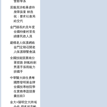
警察學系
居服員涉粗暴虐待
身障孩童 林燕
祝：要求社會局
給交代
金門縣長約見年度
全國特優村里長
績優民政人員
建構老人保護網絡
金門定期召開老
人保護聯繫會議
全國技能競賽南分
署授旗 帥氣粉刷
男選手張雨巃力
拚國手
中華醫大師生勇奪
國際發明展金牌
全國技專校院學
生實務專題競賽
囊括前3
金大×陽明交大跨域
合作 尋求超高齡