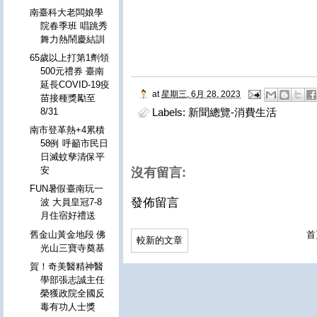
南臺科大老闆娘學
院春季班 唱跳秀
舞力熱鬧慶結訓
65歲以上打第1劑領
500元禮券 臺南
延長COVID-19疫
at
星期三, 6月 28, 2023
苗接種獎勵至
8/31
Labels:
新聞總覽-消費生活
南市登革熱+4累積
58例 呼籲市民日
日滅蚊孳清保平
安
沒有留言:
FUN暑假臺南玩一
發佈留言
波 大員皇冠7-8
月住宿好禮送
舊金山黃金地段 佛
首
較新的文章
光山三寶寺奠基
賀！奇美醫精神醫
學部張志誠主任
榮獲政院全國反
毒有功人士獎