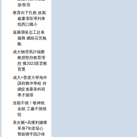
放/影音
教育向下扎根 政風
處廉潔宣導列車
抵西口國小
嘉藥環保志工赴泰
服務 總統召見勉
勵
成大物理系許瑞榮
教授堅持教育理
想 獲2023星雲教
育獎
成大×普渡大學海外
課程夥伴學校 持
續促進臺美科研
專才循環
豈能不慎！敬神燒
金紙 工廠不慎燒
毀
美女圖+高獲利擄獲
單身7旬老翁心
警銀聯手阻詐保