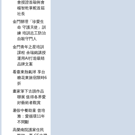
會授證首敲例會
楊智乾掌舵首屆
社長
金門辦理「珍愛生
命 守護天使」訓
練 培訓志工防治
自殺守門人
金門青年之星培訓
課程 余瑞銘講授
運用AI打造吸睛
品牌文案
看臺東熱氣球 享台
糖花東旅宿限時6
折
畫家筆下古蹟作品
聯展 值得各界愛
好藝術者觀賞
暑假中餐助童 曾培
雅：愛循環11年
不間斷
高榮南院護家住民