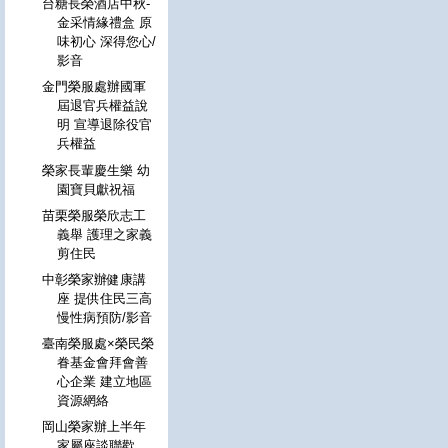
台糖長榮酒店中秋-
金采情緣禮盒 原
味初心 深得您心/
影音
金門榮服處辦國軍
屆退官兵權益說
明 宣導退除役官
兵權益
榮家長輩慶生樂 幼
園寶貝獻祝福
苗栗榮服榮欣志工
義舉 護理之家義
剪住民
中彰榮家辦健康講
座 提供住民三高
慢性病預防/影音
臺南榮服處×榮民榮
眷基金會拜會善
心企業 建立地區
資源網絡
岡山榮家辦上半年
家屬座談聯歡