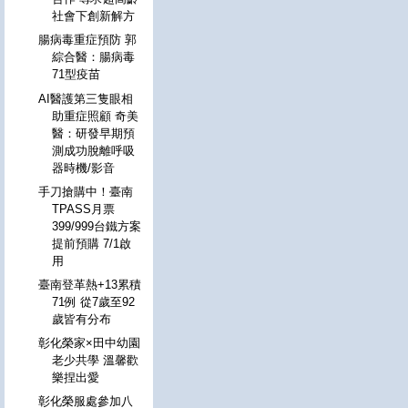
社會下創新解方
腸病毒重症預防 郭
綜合醫：腸病毒
71型疫苗
AI醫護第三隻眼相
助重症照顧 奇美
醫：研發早期預
測成功脫離呼吸
器時機/影音
手刀搶購中！臺南
TPASS月票
399/999台鐵方案
提前預購 7/1啟
用
臺南登革熱+13累積
71例 從7歲至92
歲皆有分布
彰化榮家×田中幼園
老少共學 溫馨歡
樂捏出愛
彰化榮服處參加八