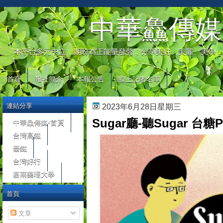
automaty do gier
中華鱻傳媒
本平台多元中立，期盼為正能量發聲，分享美好、美麗、美學，
首頁
報社簡介
本報公告
線上記者名單
連結分享
2023年6月28日星期三
Sugar廳-聽Sugar 台糖
中華鱻傳媒-首頁
台灣高鐵
臺鐵
台灣好行
嘉南藥理大學
首頁
文章