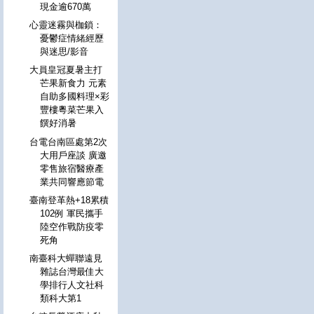
現金逾670萬
心靈迷霧與枷鎖：
憂鬱症情緒經歷
與迷思/影音
大員皇冠夏暑主打
芒果新食力 元素
自助多國料理×彩
豐樓粵菜芒果入
饌好消暑
台電台南區處第2次
大用戶座談 廣邀
零售旅宿醫療產
業共同響應節電
臺南登革熱+18累積
102例 軍民攜手
陸空作戰防疫零
死角
南臺科大蟬聯遠見
雜誌台灣最佳大
學排行人文社科
類科大第1