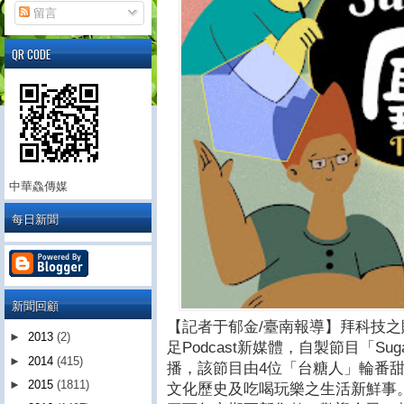
留言
QR CODE
中華鱻傳媒
每日新聞
新聞回顧
【記者于郁金/臺南報導】拜科技
►
2013
(2)
足Podcast新媒體，自製節目「Sug
►
2014
(415)
播，該節目由4位「台糖人」輪番
►
2015
(1811)
文化歷史及吃喝玩樂之生活新鮮事。