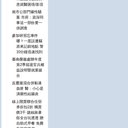
患就醫困境/影音
南市公部門爆性騷
案 市府：資深同
事這一部份要一
併調查
參加研習忘車停
哪？一度誤遭竊
原來記錯地點 警
10分鐘迅速找到
臺南榮服處辦年度
第2季屆退官兵權
益說明暨就業媒
合
反覆腹瀉合併黏液
血便 醫：小心是
潰瘍性結腸炎
線上開賣聯合住宿
券折扣2折 獨賣
價3千 捷絲旅暑
假全台玩透透 贈
自助式早餐 免費