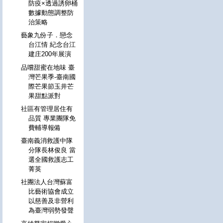
防疫×透過誘卵桶
數據動態調整防
治策略
藝象九份子．戀念
台江情 紀念台江
建庄200年展演
品嚐甜蜜在地味 臺
灣芒果季-臺南國
際芒果節玉井芒
果甜點派對
社區有管理居住有
品質 專業團隊免
費輔導報備
臺南義消救護中隊
分隊長林俊良 當
選全國救護志工
菁英
社團法人台灣蘇富
比藝術協會成立
以慈善及非營利
為臺灣弱勢發聲