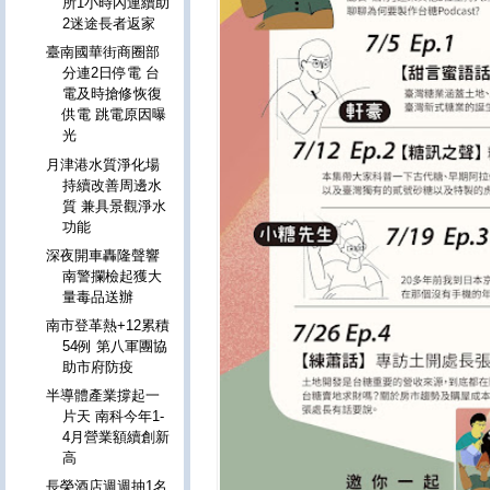
所1小時內連續助
2迷途長者返家
臺南國華街商圈部
分連2日停電 台
電及時搶修恢復
供電 跳電原因曝
光
月津港水質淨化場
持續改善周邊水
質 兼具景觀淨水
功能
深夜開車轟隆聲響
南警攔檢起獲大
量毒品送辦
南市登革熱+12累積
54例 第八軍團協
助市府防疫
半導體產業撐起一
片天 南科今年1-
4月營業額續創新
高
長榮酒店週週抽1名