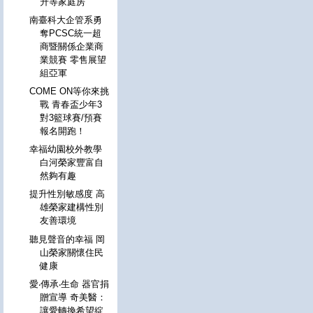
升等家庭房
南臺科大企管系勇
奪PCSC統一超
商暨關係企業商
業競賽 零售展望
組亞軍
COME ON等你來挑
戰 青春盃少年3
對3籃球賽/預賽
報名開跑！
幸福幼園校外教學
白河榮家豐富自
然夠有趣
提升性別敏感度 高
雄榮家建構性別
友善環境
聽見聲音的幸福 岡
山榮家關懷住民
健康
愛‧傳承‧生命 器官捐
贈宣導 奇美醫：
讓愛轉換希望綻