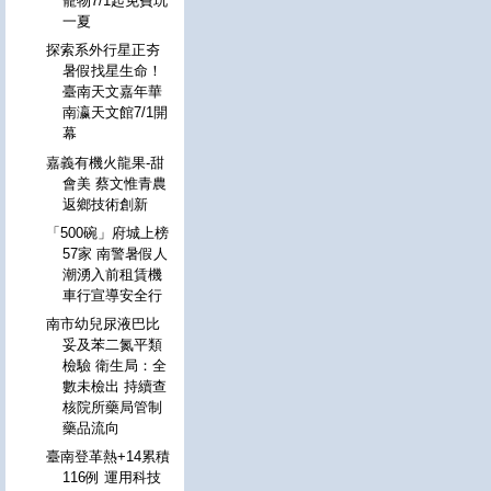
寵物7/1起免費玩
一夏
探索系外行星正夯
暑假找星生命！
臺南天文嘉年華
南瀛天文館7/1開
幕
嘉義有機火龍果-甜
會美 蔡文惟青農
返鄉技術創新
「500碗」府城上榜
57家 南警暑假人
潮湧入前租賃機
車行宣導安全行
南市幼兒尿液巴比
妥及苯二氮平類
檢驗 衛生局：全
數未檢出 持續查
核院所藥局管制
藥品流向
臺南登革熱+14累積
116例 運用科技