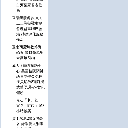
白河榮家耆老住
民
宜蘭榮服處參加八
二三戰役戰友協
會理監事聯席會
議 持續深化服務
作為
臺南葫蘆埤收炸彈
恐嚇 警封鎖現場
未獲爆裂物
成大文學院華語中
心-美國務院關鍵
語言獎學金課程
學員期待8週沉浸
式華語課程×文化
體驗
一時走「巾」老
翁？「盯巾」警2
小時破案
賀！永康2警金榜題
名 錄取警大刑事