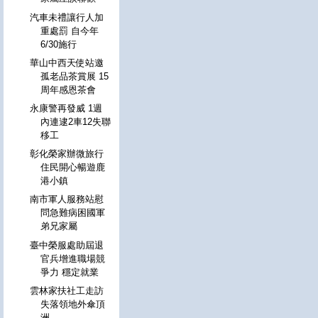
汽車未禮讓行人加
重處罰 自今年
6/30施行
華山中西天使站邀
孤老品茶賞展 15
周年感恩茶會
永康警再發威 1週
內連逮2車12失聯
移工
彰化榮家辦微旅行
住民開心暢遊鹿
港小鎮
南市軍人服務站慰
問急難病困國軍
弟兄家屬
臺中榮服處助屆退
官兵增進職場競
爭力 穩定就業
雲林家扶社工走訪
失落領地外傘頂
洲