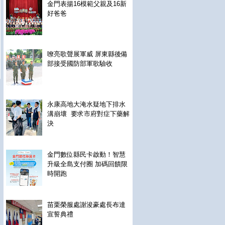
金門表揚16模範父親及16新
好爸爸
嘹亮歌聲展軍威 屏東縣後備
部接受國防部軍歌驗收
永康高地大淹水疑地下排水
溝崩壞 要求市府對症下藥解
決
金門數位縣民卡啟動！智慧
升級全島支付圈 加碼回饋限
時開跑
苗栗榮服處謝浚豪處長布達
宣誓典禮