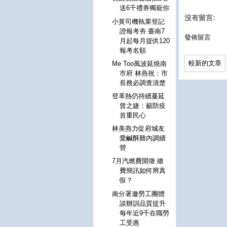
送6千禮券獨寵你
沒有留言:
小黃司機執業登記
證報考夯 臺南7
發佈留言
月起每月提供120
報考名額
較新的文章
Me Too風波延燒南
市府 林燕祝：市
長務必調查清楚
登革熱仍持續蔓延
曾之婕：籲防疫
首重民心
林美燕力促府城友
愛鹹酥雞內調續
營
7月汽燃費開徵 繳
費簡訊如何辨真
假？
南分署邀勞工團體
談辦訓品質提升
每年近9千在職勞
工受惠