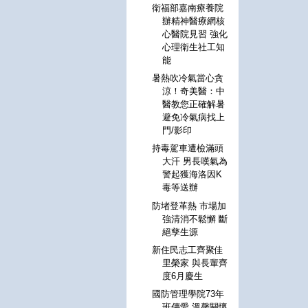
衛福部嘉南療養院
辦精神醫療網核
心醫院見習 強化
心理衛生社工知
能
暑熱吹冷氣當心貪
涼！奇美醫：中
醫教您正確解暑
避免冷氣病找上
門/影印
持毒駕車遭檢滿頭
大汗 男長嘆氣為
警起獲海洛因K
毒等送辦
防堵登革熱 市場加
強清消不鬆懈 斷
絕孳生源
新住民志工齊聚佳
里榮家 與長輩齊
度6月慶生
國防管理學院73年
班傳愛 溫馨關懷