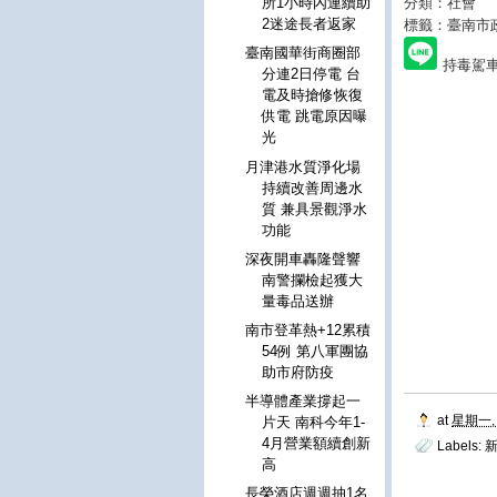
分類：社會
所1小時內連續助
2迷途長者返家
標籤：臺南市
臺南國華街商圈部
持毒駕
分連2日停電 台
電及時搶修恢復
供電 跳電原因曝
光
月津港水質淨化場
持續改善周邊水
質 兼具景觀淨水
功能
深夜開車轟隆聲響
南警攔檢起獲大
量毒品送辦
南市登革熱+12累積
54例 第八軍團協
助市府防疫
半導體產業撐起一
at
星期一, 
片天 南科今年1-
4月營業額續創新
Labels:
新
高
長榮酒店週週抽1名