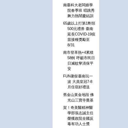
南臺科大老闆娘學
院春季班 唱跳秀
舞力熱鬧慶結訓
65歲以上打第1劑領
500元禮券 臺南
延長COVID-19疫
苗接種獎勵至
8/31
南市登革熱+4累積
58例 呼籲市民日
日滅蚊孳清保平
安
FUN暑假臺南玩一
波 大員皇冠7-8
月住宿好禮送
舊金山黃金地段 佛
光山三寶寺奠基
賀！奇美醫精神醫
學部張志誠主任
榮獲政院全國反
毒有功人士獎