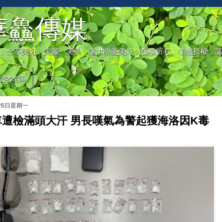
華鱻傳媒
，分享美好、美麗、美學，讓世界更美好！版權所有，非經授權，
記者名單
月26日星期一
車遭檢滿頭大汗 男長嘆氣為警起獲海洛因K毒