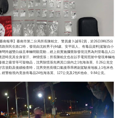
臺南報導】臺南市第二分局所長陳柏文、警員盧卜誠等2員，於26日0時25分
西路與民生路口時，發現由沈姓男子(44歲、安平區人、有毒品資料)駕駛自小
轉彎跨越雙白線且車輛明顯晃動，經上前實施攔查除發現沈男為列管毒品人口
查證時見其全身冒汗、神情慌張；所長陳柏文也在以手電筒照射中發現車輛地
毒後之吸管等可疑物品，沈男除慌張先將其口袋內之1包海洛英、0.26公克交
好言規勸及後續檢查時，沈男突然長嘆口氣後乖乖將副駕駛座地板上1包米色
經警檢視內竟放有毒品24包海洛英、127公克及2包K他命、9.84公克。