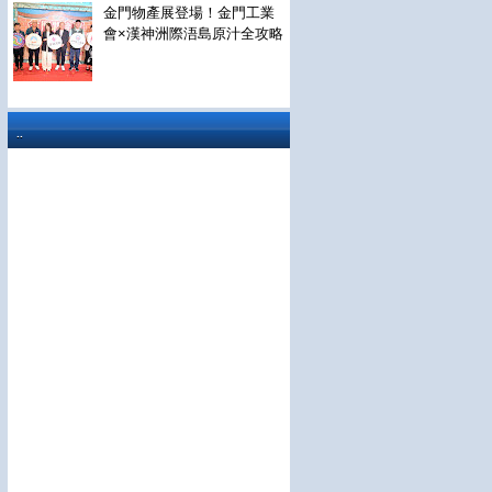
金門物產展登場！金門工業
會×漢神洲際浯島原汁全攻略
..