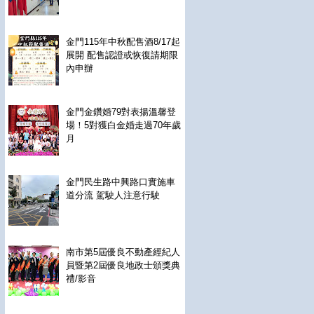
金門115年中秋配售酒8/17起
展開 配售認證或恢復請期限
內申辦
金門金鑽婚79對表揚溫馨登
場！5對獲白金婚走過70年歲
月
金門民生路中興路口實施車
道分流 駕駛人注意行駛
南市第5屆優良不動產經紀人
員暨第2屆優良地政士頒獎典
禮/影音