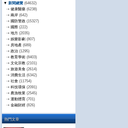
▼
新聞總覽
(64632)
⇢
健康醫藥
(6238)
⇢
兩岸
(642)
⇢
國防警政
(15327)
⇢
國際
(222)
⇢
地方
(2035)
⇢
娛樂影劇
(807)
⇢
房地產
(689)
⇢
政治
(1295)
⇢
教育學術
(8403)
⇢
文化宗教
(2101)
⇢
旅遊美食
(2614)
⇢
消費生活
(6342)
⇢
社會
(11754)
⇢
科技環保
(2091)
⇢
農漁牧業
(2545)
⇢
運動體育
(701)
⇢
金融財經
(826)
熱門文章