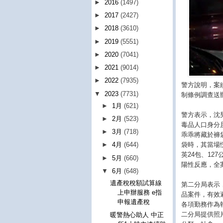
►
2016
(1497)
►
2017
(2427)
►
2018
(3610)
►
2019
(5551)
►
2020
(7041)
►
2021
(9014)
►
2022
(7935)
警方說明，案
▼
2023
(7731)
制條例調查送
►
1月
(621)
警方表示，沈
►
2月
(523)
毒品人口身分
►
3月
(718)
乖乖將藏於褲
袋時，其當場
►
4月
(644)
英24包、12
►
5月
(660)
陽性反應，全
▼
6月
(648)
遺產稅稅額試算線
第二分局表示
上申辦服務 e指
品案件，有效
申報遺產稅
各項勤務作為
二分局提供照片
暖警熱心助人 中正