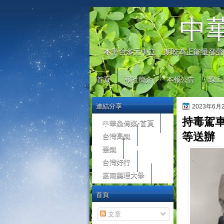
automaty do gier
中
本平台多元中立，期盼為正能量發聲
首頁
報社簡介
本報公告
線上
連結分享
2023年6
持毒駕
中華鱻傳媒-首頁
台灣高鐵
等送辦
臺鐵
台灣好行
嘉南藥理大學
首頁
文章