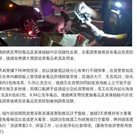
續經將其帶回毒品及尿液檢驗均呈現陽性反應，全案調查後將其依毒品危害防
辦，後續並將擴大溯源追查毒品來源及用途。
男為警攔下時神情慌張，並以接聽電話致分心有車行不穩情事，在員警查知其
且在車內腳踏板上發現吸食毒品所殘留吸管後，其滿頭大汗、支吾其詞，除先
袋內1包海洛英、0.26公克交出，後續又在員警詢問副駕座地板上之可疑手提
愣住無言多秒後，長嘆口氣將手提袋提出交給員警檢視，竟又在其內起出海洛
7公克及K他命2包、9.84公克等毒品。後續將其帶回實施毒品及尿液檢驗均呈現
案調查後將其依毒品危害防制條例調查送辦。
，端午節假期間員警深夜巡邏落實勤務且詳予盤檢，連續3天查獲持有大量毒
避免毒物流出造成更大毒害，強調治安維護工作絕無假日空窗期，將持續落實
執行「清源專案2.0」掃蕩工作，以全面淨化社會環境。(臺南市政府警察局第
)