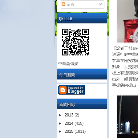
留言
QR CODE
【記者于郁金/
巡邏行經中華
客車在臨安路
中華鱻傳媒
對象，且交談
板上有遺留吸
每日新聞
出外，經員警
手提袋內提出，
新聞回顧
►
2013
(2)
►
2014
(415)
►
2015
(1811)