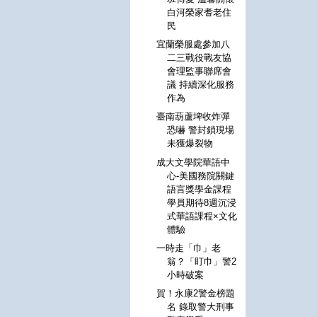
白河榮家耆老住
民
宜蘭榮服處參加八
二三戰役戰友協
會理監事聯席會
議 持續深化服務
作為
臺南葫蘆埤收炸彈
恐嚇 警封鎖現場
未獲爆裂物
成大文學院華語中
心-美國務院關鍵
語言獎學金課程
學員期待8週沉浸
式華語課程×文化
體驗
一時走「巾」老
翁？「盯巾」警2
小時破案
賀！永康2警金榜題
名 錄取警大刑事