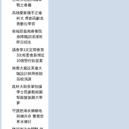
戰士眷屬
高雄榮家攜手正修
科大 齊創高齡友
善數位學習
衛福部嘉南療養院
身障職訓清潔班
即日招生
議會第1次定期會第
3次程委會新增近
10億墊付款提案
南應大服設系邀大
咖設計師周裕穎
蒞校演講
崑科大助長輩拍攝
學士照參觀校園
幫銀髮族圓大學
夢
守護慈湖水獺棲地
與獺共存 響應世
界水獺日