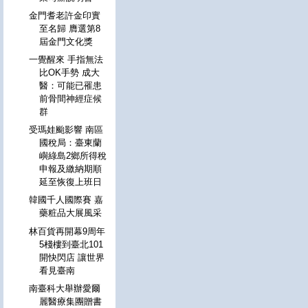
金門耆老許金印實
至名歸 膺選第8
屆金門文化獎
一覺醒來 手指無法
比OK手勢 成大
醫：可能已罹患
前骨間神經症候
群
受瑪娃颱影響 南區
國稅局：臺東蘭
嶼綠島2鄉所得稅
申報及繳納期順
延至恢復上班日
韓國千人國際賽 嘉
藥粧品大展風采
林百貨再開幕9周年
5棧樓到臺北101
開快閃店 讓世界
看見臺南
南臺科大舉辦愛爾
麗醫療集團贈書