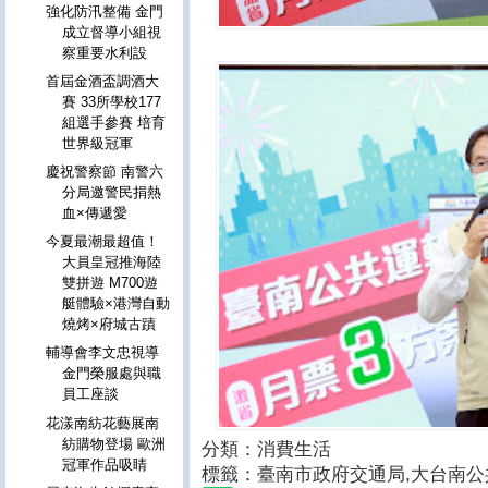
強化防汛整備 金門
成立督導小組視
察重要水利設
首屆金酒盃調酒大
賽 33所學校177
組選手參賽 培育
世界級冠軍
慶祝警察節 南警六
分局邀警民捐熱
血×傳遞愛
今夏最潮最超值！
大員皇冠推海陸
雙拼遊 M700遊
艇體驗×港灣自動
燒烤×府城古蹟
輔導會李文忠視導
金門榮服處與職
員工座談
花漾南紡花藝展南
紡購物登場 歐洲
分類：消費生活
冠軍作品吸睛
標籤：臺南市政府交通局
,
大台南公