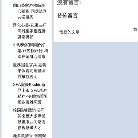
沒有留言:
岡山榮家浴佛節淨
心祈福 同霑法喜
發佈留言
共浴佛恩
淨化心靈-安康吉祥
首
高雄榮家慶祝佛
較新的文章
誕浴佛節
中彰榮家辦樂齡好
鄰-旅遊輕旅行 增
進長輩身心健康
服務屆退官兵 嘉義
榮服處前進營區
辦權益說明
SPA寵愛Ksolite新
品上市 SPA沐浴
精粹×身體精華乳
極致優雅呵護
韓國影劇製作公司
與南應大多媒體
動畫系共同培養
影視動畫人才
地瓜農情香 臺南榮