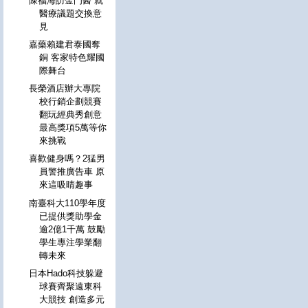
陳福海訪金門醫 就
醫療議題交換意
見
嘉藥賴建君泰國奪
銅 客家特色耀國
際舞台
長榮酒店辦大專院
校行銷企劃競賽
翻玩經典秀創意
最高獎項5萬等你
來挑戰
喜歡健身嗎？2猛男
員警推廣告車 原
來這吸睛趣事
南臺科大110學年度
已提供獎助學金
逾2億1千萬 鼓勵
學生專注學業翻
轉未來
日本Hado科技躲避
球賽齊聚遠東科
大競技 創造多元