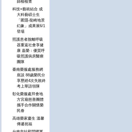
篩檢檢查
科技×藝術結合 成
大科藝碩士生
「匿隱-龍崎地景
幻象」成果展6/1
登場
照護患者脫離呼吸
器重返社會享健
康 嘉榮：優質呼
吸照護病房醫療
團隊
臺南榮服處服務網
座談 88歲榮民分
享歷經4次失敗終
考上華語領隊
彰化榮服處拜會地
方宮廟慈善團體
攜手合作關懷榮
民眷
高雄榮家慶生 溫馨
傳遞祝福
台南市站慰問國軍