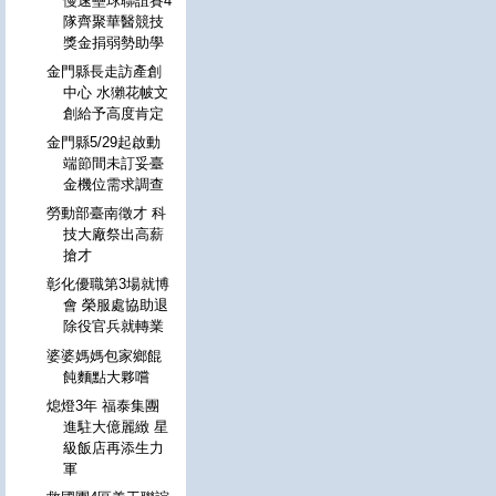
慢速壘球聯誼賽4
隊齊聚華醫競技
獎金捐弱勢助學
金門縣長走訪產創
中心 水獺花帔文
創給予高度肯定
金門縣5/29起啟動
端節間未訂妥臺
金機位需求調查
勞動部臺南徵才 科
技大廠祭出高薪
搶才
彰化優職第3場就博
會 榮服處協助退
除役官兵就轉業
婆婆媽媽包家鄉餛
飩麵點大夥嚐
熄燈3年 福泰集團
進駐大億麗緻 星
級飯店再添生力
軍