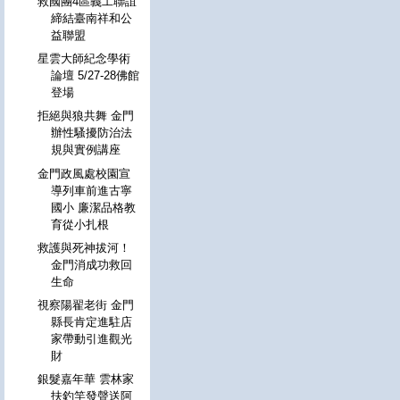
救國團4區義工聯誼
締結臺南祥和公
益聯盟
星雲大師紀念學術
論壇 5/27-28佛館
登場
拒絕與狼共舞 金門
辦性騷擾防治法
規與實例講座
金門政風處校園宣
導列車前進古寧
國小 廉潔品格教
育從小扎根
救護與死神拔河！
金門消成功救回
生命
視察陽翟老街 金門
縣長肯定進駐店
家帶動引進觀光
財
銀髮嘉年華 雲林家
扶釣竿發聲送阿