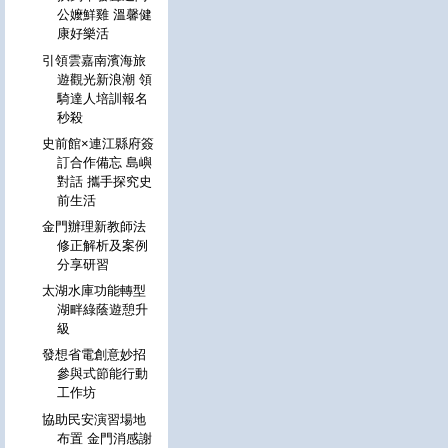
公嬤鮮雞 溫馨健
康好樂活
引領雲嘉南濱海旅
遊觀光新浪潮 領
騎達人培訓報名
秒殺
史前館×連江縣府簽
訂合作備忘 島嶼
對話 攜手探究史
前生活
金門辦理新教師法
修正解析及案例
分享研習
太湖水庫功能轉型
湖畔綠蔭遊憩升
級
發想省電創意妙招
參與式節能行動
工作坊
協助民安演習場地
布置 金門消感謝