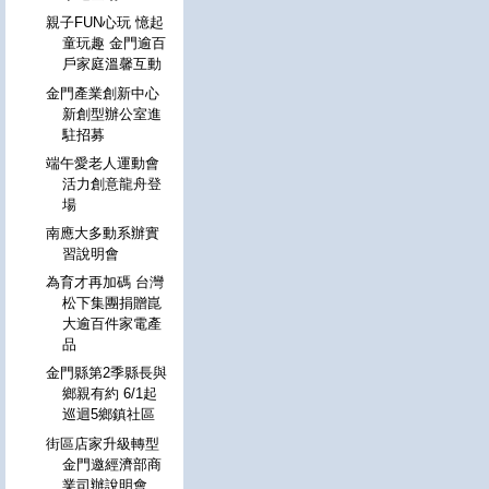
親子FUN心玩 憶起
童玩趣 金門逾百
戶家庭溫馨互動
金門產業創新中心
新創型辦公室進
駐招募
端午愛老人運動會
活力創意龍舟登
場
南應大多動系辦實
習說明會
為育才再加碼 台灣
松下集團捐贈崑
大逾百件家電產
品
金門縣第2季縣長與
鄉親有約 6/1起
巡迴5鄉鎮社區
街區店家升級轉型
金門邀經濟部商
業司辦說明會