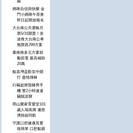
園
媽咪自信與快樂 金
門小媽咪午茶會
即日起開放報名
大台南公共運輸月
票5/31開賣！首
波推大台南公車
無限搭299方案
臺南推多元方案鼓
勵節電 最高補助
20萬
鯤喜灣盃歡笑中開
打 盡情揮棒
行竊超商昏睡男手
機 警2小時速逮
竊賊送辦
岡山榮家育愛堂101
歲人瑞嵩壽 邀慈
濟師姐同歡
守護口腔健康其實
很簡單 口腔黏膜