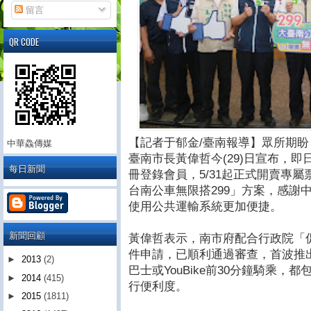
留言
QR CODE
【記者于郁金/臺南報導】眾所期
中華鱻傳媒
臺南市長黃偉哲今(29)日宣布，即
每日新聞
冊登錄會員，5/31起正式開賣專
台南公車無限搭299」方案，感謝
使用公共運輸系統更加便捷。
新聞回顧
黃偉哲表示，南市府配合行政院「
件申請，已順利通過審查，首波推出
►
2013
(2)
巴士或YouBike前30分鐘騎乘
►
2014
(415)
行便利度。
►
2015
(1811)