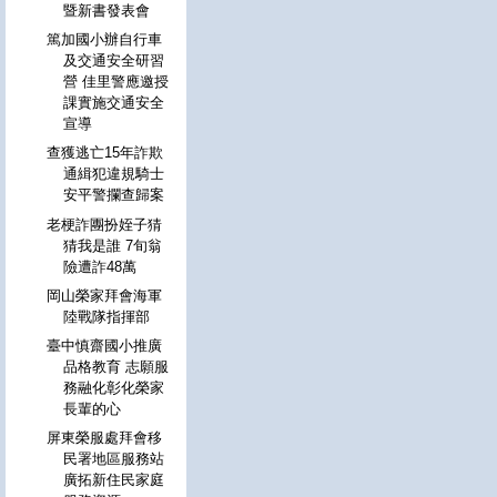
暨新書發表會
篤加國小辦自行車
及交通安全研習
營 佳里警應邀授
課實施交通安全
宣導
查獲逃亡15年詐欺
通緝犯違規騎士
安平警攔查歸案
老梗詐團扮姪子猜
猜我是誰 7旬翁
險遭詐48萬
岡山榮家拜會海軍
陸戰隊指揮部
臺中慎齋國小推廣
品格教育 志願服
務融化彰化榮家
長輩的心
屏東榮服處拜會移
民署地區服務站
廣拓新住民家庭