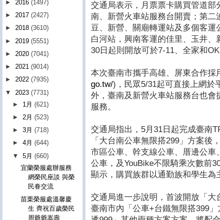
►
2016
(1497)
交通局表示，月票票卡購買管道部分，
►
2017
(2427)
南、新營火車站服務台開賣；第二波8
豆、新營、關廟轉運站及多個客運
►
2018
(3610)
白河站，興南客運的佳里、玉井、新
►
2019
(5551)
30日起則開放可於7-11、全家和O
►
2020
(7041)
►
2021
(9014)
本次臺南市攜手高雄、屏東合作採用「
►
2022
(7935)
go.tw/
)，民眾5/31起可直接上網
▼
2023
(7731)
外，臺南及新營火車站服務台也會
►
1月
(621)
服務。
►
2月
(523)
交通局指出，5月31日起完成臺南T
►
3月
(718)
「大台南公車無限搭299」方案後
►
4月
(644)
市區公車、幹支線公車、厝邊公車
▼
5月
(660)
公車，及YouBike不限騎乘次數
宜蘭榮服處辦服務
顯示，購買族群以通勤族和學生為
網榮民座談 與榮
民眷交流
交通局進一步說明，首波開放「大台
苗栗榮服處溫馨慶
臺南市內「公車+台鐵無限搭399
生 齊祝百歲榮民
周爺爺嵩壽
透999」其他兩種方案方案，將配