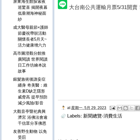
屏東海生館探索夜
大台南公共運輸月票5/31開賣
巡驚喜 揭開夜暮
低垂潮海神秘面
紗
成大醫母親節×護師
節慶祝帶狀活動
關懷長者5月天~
活力健康增六力
高市圖澄觀分館推
廣閱讀 世界閱讀
日工作坊繪本說
故事
銀髮族術後譫妄症
纏身 奇美醫：維
生素D缺乏隱形
威脅高 提早預防
減少風險/影音
at
星期一, 5月 29, 2023
大觀音亭暨祀典興
Labels:
新聞總覽-消費生活
濟宮 浴佛法會逾
千信眾分享佛恩
友善野生動物 以免
受罰