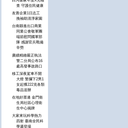
白河榮家年度X光檢
查 守護住民健康
友善企業1日志工
挽袖助清淨家園
台南縣進出口商業
同業公會敬軍團
端節慰問國軍部
隊 感謝官兵戰備
辛勞
賡續精緻嚴正執法
警二分局公布16
處高發事故路口
移工深夜駕車不開
大燈 警攔下2男1
女起獲222克各類
毒品送辦
在地好厝邊 金門衛
生局社區心理衛
生中心揭牌
大家來玩科學熱力
四射 臺南全民科
學週登場