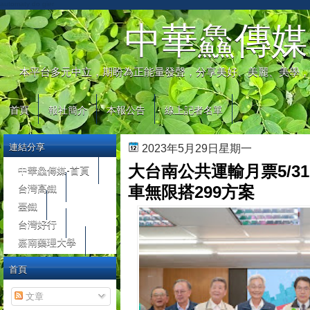
automaty do gier
中華鱻傳媒
本平台多元中立，期盼為正能量發聲，分享美好、美麗、美學，
首頁
報社簡介
本報公告
線上記者名單
連結分享
2023年5月29日星期一
大台南公共運輸月票5/3
中華鱻傳媒-首頁
台灣高鐵
車無限搭299方案
臺鐵
台灣好行
嘉南藥理大學
首頁
文章