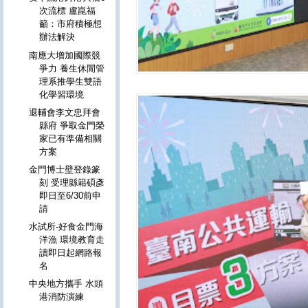
次流標 盧崑福
籲：市府積極想
辦法解決
南應大增加國際競
爭力 養生休閒管
理系推學生雙語
化學習環境
退輔會李文忠拜會
縣府 爭取金門榮
家已有準備相關
方案
金門博士壁登錄篆
刻 受理縣籍碩彥
即日至6/30前申
請
水試所-好食金門海
洋漁 環境教育走
讀即日起網路報
名
中央地方攜手 水頭
港消防演練