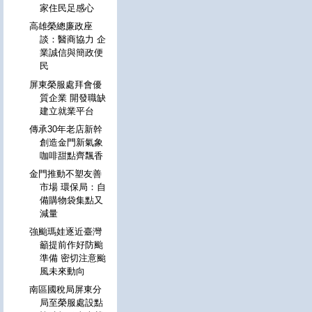
家住民足感心
高雄榮總廉政座
談：醫商協力 企
業誠信與簡政便
民
屏東榮服處拜會優
質企業 開發職缺
建立就業平台
傳承30年老店新幹
創造金門新氣象
咖啡甜點齊飄香
金門推動不塑友善
市場 環保局：自
備購物袋集點又
減量
強颱瑪娃逐近臺灣
籲提前作好防颱
準備 密切注意颱
風未來動向
南區國稅局屏東分
局至榮服處設點