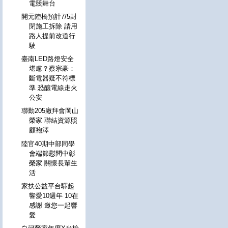
電競舞台
開元陸橋預計7/5封
閉施工拆除 請用
路人提前改道行
駛
臺南LED路燈安全
堪慮？蔡宗豪：
斷電器疑不符標
準 恐釀電線走火
公安
聯勤205廠拜會岡山
榮家 聯結資源照
顧袍澤
陸官40期中部同學
會端節慰問中彰
榮家 關懷長輩生
活
家扶公益平台驛起
響愛10週年 10在
感謝 邀您一起響
愛