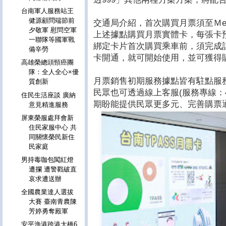
台南軍人服務站王
健源顧問端節前
交通局介紹，首次購買月票須至ＭeN
夕敬軍 慰問空軍
上述據點購買月票實體卡，每張卡預
一聯隊等國軍戰
綁定卡片首次購買乘車前，須完成記名
備辛勞
卡開通，就可開始使用，並可獲得購
高雄榮總頭頸癌團
隊：全人全心×優
月票銷售初期服務據點皆有駐點服
質創新
民眾也可透過線上客服(服務專線：44
住民生活座談 廣納
期盼能提供民眾更多元、完善購票
意見精進服務
屏東榮服處拜會新
住民家服中心 共
同關懷榮民新住
民家庭
男持毒咖包闖紅燈
遭攔 遭警戳破直
哀求遭送辦
全國農業達人選拔
大賽 臺南青農陳
芳婷勇奪殿軍
安平漁港跨港大橋6