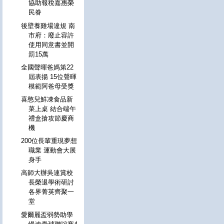
協助報稅嘉惠榮
民眷
後壁養雞場違規 南
市府：廢止容許
使用同意書並開
罰15萬
全國聲暉爸媽第22
屆表揚 15位聲暉
模範阿爸母受獎
喜憨兒鮮凍食品新
菜上桌 結合端午
禮盒搶攻節慶商
機
200位長輩重現夢想
職業 運動會大展
身手
高師大辦吳連賞校
長榮退學術研討
各界菁英齊聚一
堂
愛爾麗盃弱勢助學