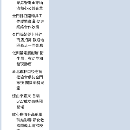
泉昇營造金東物
流熱心公益企業
金門縣召開輔具工
作聯繫會議 促進
網絡合作效能
金門縣榮譽卡特約
商店招募 歡迎地
區商店一同響應
低劑量電腦斷層 衛
生局：有助早期
發現肺癌
新北市林口後憲荷
松協會參訪金門
家扶 關懷弱勢兒
童
憶曲來臺東 首場
5/27成功鎮熱鬧
登場
耽心疫情升高颱風
瑪娃影響 新化救
國團義工清掃校