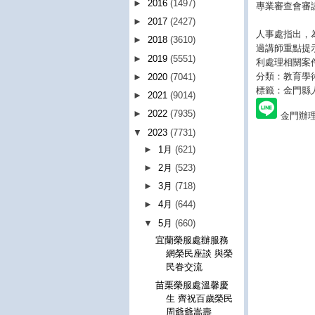
►
2016
(1497)
專業審查會審
►
2017
(2427)
人事處指出，
►
2018
(3610)
過講師重點提
►
2019
(5551)
利處理相關案
分類：教育學
►
2020
(7041)
標籤：金門縣
►
2021
(9014)
►
2022
(7935)
金門辦
▼
2023
(7731)
►
1月
(621)
►
2月
(523)
►
3月
(718)
►
4月
(644)
▼
5月
(660)
宜蘭榮服處辦服務
網榮民座談 與榮
民眷交流
苗栗榮服處溫馨慶
生 齊祝百歲榮民
周爺爺嵩壽