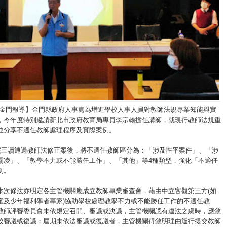
/金門報導】金門縣政府人事處為增進學校人事人員對教師法規專業知能與實
，今年度特別邀請新北市政府教育局專員李宗翰擔任講師，就現行教師法規重
並分享不適任教師處理程序及實際案例。
法院三讀通過教師法修正案後，將不適任教師區分為：「涉及性平案件」、「涉
霸凌」、「教學不力或不能勝任工作」、「其他」等4種類型，強化「不適任
制。
本次修法亦明定各主管機關應成立教師專業審查會，藉由中立客觀第三方(如
童及少年福利學者專家)協助學校處理教學不力或不能勝任工作的不適任教
教師評審委員會未依規定召開、審議或決議，主管機關認有違法之虞時，應敘
校審議或復議；屆期未依法審議或復議者，主管機關得敘明理由逕行提交教師