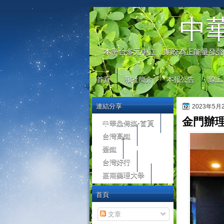
automaty do gier
中
本平台多元中立，期盼為正能量發聲
首頁
報社簡介
本報公告
線上
連結分享
2023年5
金門辦
中華鱻傳媒-首頁
台灣高鐵
臺鐵
台灣好行
嘉南藥理大學
首頁
文章