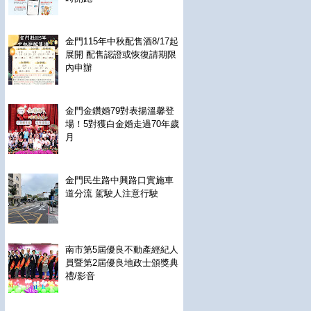
金門115年中秋配售酒8/17起
展開 配售認證或恢復請期限
內申辦
金門金鑽婚79對表揚溫馨登
場！5對獲白金婚走過70年歲
月
金門民生路中興路口實施車
道分流 駕駛人注意行駛
南市第5屆優良不動產經紀人
員暨第2屆優良地政士頒獎典
禮/影音