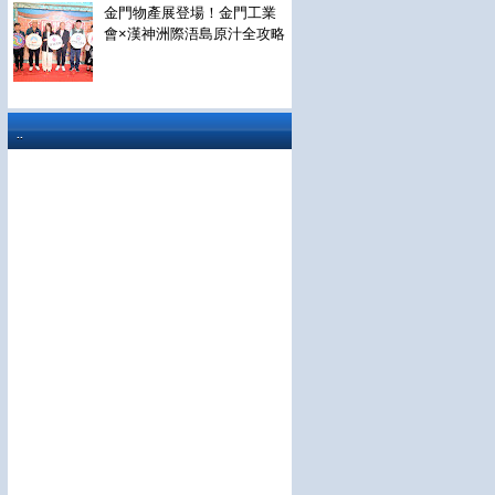
金門物產展登場！金門工業
會×漢神洲際浯島原汁全攻略
..