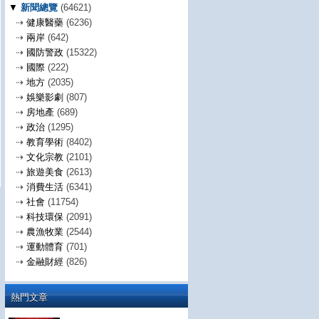
▼
新聞總覽
(64621)
⇢
健康醫藥
(6236)
⇢
兩岸
(642)
⇢
國防警政
(15322)
⇢
國際
(222)
⇢
地方
(2035)
⇢
娛樂影劇
(807)
⇢
房地產
(689)
⇢
政治
(1295)
⇢
教育學術
(8402)
⇢
文化宗教
(2101)
⇢
旅遊美食
(2613)
⇢
消費生活
(6341)
⇢
社會
(11754)
⇢
科技環保
(2091)
⇢
農漁牧業
(2544)
⇢
運動體育
(701)
⇢
金融財經
(826)
熱門文章