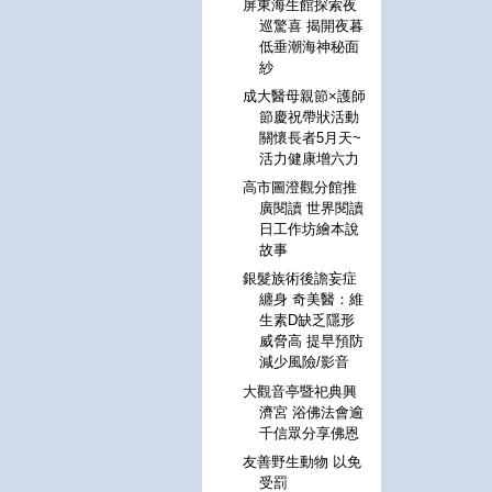
屏東海生館探索夜
巡驚喜 揭開夜暮
低垂潮海神秘面
紗
成大醫母親節×護師
節慶祝帶狀活動
關懷長者5月天~
活力健康增六力
高市圖澄觀分館推
廣閱讀 世界閱讀
日工作坊繪本說
故事
銀髮族術後譫妄症
纏身 奇美醫：維
生素D缺乏隱形
威脅高 提早預防
減少風險/影音
大觀音亭暨祀典興
濟宮 浴佛法會逾
千信眾分享佛恩
友善野生動物 以免
受罰