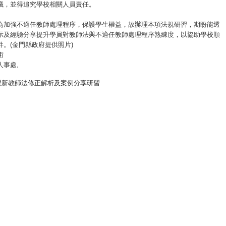
議，並得追究學校相關人員責任。
為加強不適任教師處理程序，保護學生權益，故辦理本項法規研習，期盼能透
示及經驗分享提升學員對教師法與不適任教師處理程序熟練度，以協助學校順
件。(金門縣政府提供照片)
術
人事處
,
理新教師法修正解析及案例分享研習