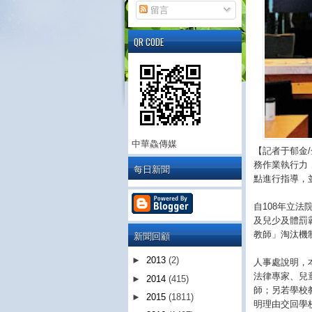
留言
QR CODE
中華鱻傳媒
【記者于郁金
務作業執行力
每日新聞
點進行指導，
自108年立
及兒少及體罰
新聞回顧
教師」淘汰機
►
2013
(2)
人事處說明，
法律專家、兒
►
2014
(415)
師；另若學校
►
2015
(1811)
明理由交回學