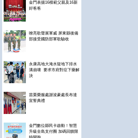
金門表揚16模範父親及16新
好爸爸
嘹亮歌聲展軍威 屏東縣後備
部接受國防部軍歌驗收
永康高地大淹水疑地下排水
溝崩壞 要求市府對症下藥解
決
苗栗榮服處謝浚豪處長布達
宣誓典禮
金門數位縣民卡啟動！智慧
升級全島支付圈 加碼回饋限
時開跑