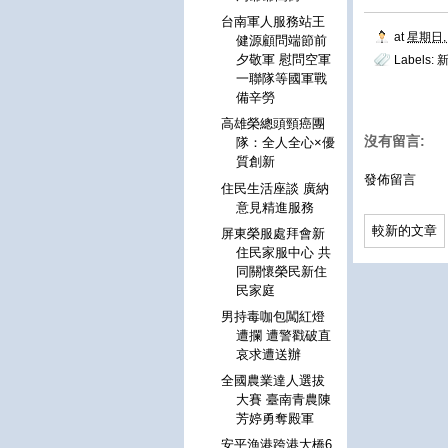
台南軍人服務站王
at
星期日, 
健源顧問端節前
夕敬軍 慰問空軍
Labels:
一聯隊等國軍戰
備辛勞
高雄榮總頭頸癌團
沒有留言:
隊：全人全心×優
質創新
發佈留言
住民生活座談 廣納
意見精進服務
較新的文章
屏東榮服處拜會新
住民家服中心 共
同關懷榮民新住
民家庭
男持毒咖包闖紅燈
遭攔 遭警戳破直
哀求遭送辦
全國農業達人選拔
大賽 臺南青農陳
芳婷勇奪殿軍
安平漁港跨港大橋6