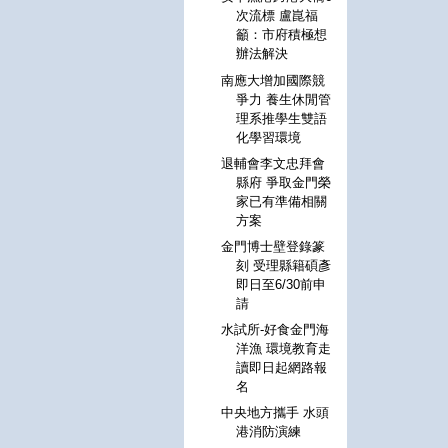
次流標 盧崑福
籲：市府積極想
辦法解決
南應大增加國際競
爭力 養生休閒管
理系推學生雙語
化學習環境
退輔會李文忠拜會
縣府 爭取金門榮
家已有準備相關
方案
金門博士壁登錄篆
刻 受理縣籍碩彥
即日至6/30前申
請
水試所-好食金門海
洋漁 環境教育走
讀即日起網路報
名
中央地方攜手 水頭
港消防演練