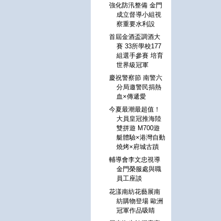
強化防汛整備 金門
成立督導小組視
察重要水利設
首屆金酒盃調酒大
賽 33所學校177
組選手參賽 培育
世界級冠軍
慶祝警察節 南警六
分局邀警民捐熱
血×傳遞愛
今夏最潮最超值！
大員皇冠推海陸
雙拼遊 M700遊
艇體驗×港灣自動
燒烤×府城古蹟
輔導會李文忠視導
金門榮服處與職
員工座談
花漾南紡花藝展南
紡購物登場 歐洲
冠軍作品吸睛