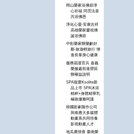
岡山榮家浴佛節淨
心祈福 同霑法喜
共浴佛恩
淨化心靈-安康吉祥
高雄榮家慶祝佛
誕浴佛節
中彰榮家辦樂齡好
鄰-旅遊輕旅行 增
進長輩身心健康
服務屆退官兵 嘉義
榮服處前進營區
辦權益說明
SPA寵愛Ksolite新
品上市 SPA沐浴
精粹×身體精華乳
極致優雅呵護
韓國影劇製作公司
與南應大多媒體
動畫系共同培養
影視動畫人才
地瓜農情香 臺南榮