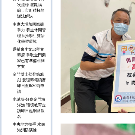
次流標 盧崑福
籲：市府積極想
辦法解決
南應大增加國際競
爭力 養生休閒管
理系推學生雙語
化學習環境
退輔會李文忠拜會
縣府 爭取金門榮
家已有準備相關
方案
金門博士壁登錄篆
刻 受理縣籍碩彥
即日至6/30前申
請
水試所-好食金門海
洋漁 環境教育走
讀即日起網路報
名
中央地方攜手 水頭
港消防演練