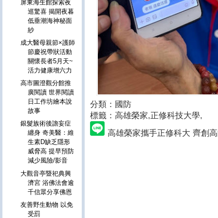
屏東海生館探索夜
巡驚喜 揭開夜暮
低垂潮海神秘面
紗
成大醫母親節×護師
節慶祝帶狀活動
關懷長者5月天~
活力健康增六力
高市圖澄觀分館推
廣閱讀 世界閱讀
日工作坊繪本說
分類：國防
故事
標籤：高雄榮家
,正修科技大學,
銀髮族術後譫妄症
高雄榮家攜手正修科大 齊創
纏身 奇美醫：維
生素D缺乏隱形
威脅高 提早預防
減少風險/影音
大觀音亭暨祀典興
濟宮 浴佛法會逾
千信眾分享佛恩
友善野生動物 以免
受罰