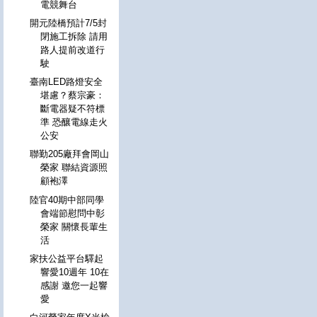
電競舞台
開元陸橋預計7/5封
閉施工拆除 請用
路人提前改道行
駛
臺南LED路燈安全
堪慮？蔡宗豪：
斷電器疑不符標
準 恐釀電線走火
公安
聯勤205廠拜會岡山
榮家 聯結資源照
顧袍澤
陸官40期中部同學
會端節慰問中彰
榮家 關懷長輩生
活
家扶公益平台驛起
響愛10週年 10在
感謝 邀您一起響
愛