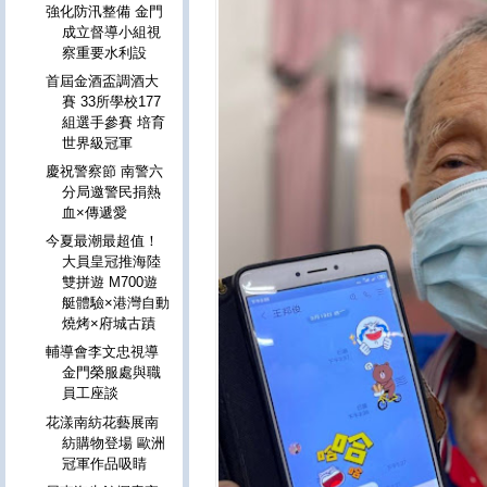
強化防汛整備 金門
成立督導小組視
察重要水利設
首屆金酒盃調酒大
賽 33所學校177
組選手參賽 培育
世界級冠軍
慶祝警察節 南警六
分局邀警民捐熱
血×傳遞愛
今夏最潮最超值！
大員皇冠推海陸
雙拼遊 M700遊
艇體驗×港灣自動
燒烤×府城古蹟
輔導會李文忠視導
金門榮服處與職
員工座談
花漾南紡花藝展南
紡購物登場 歐洲
冠軍作品吸睛