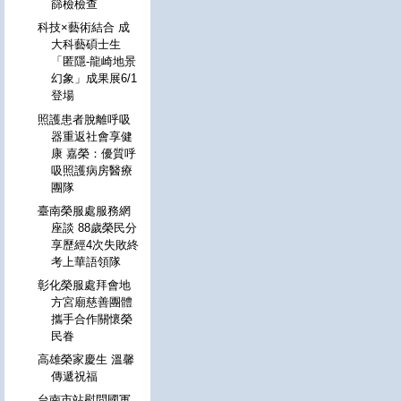
篩檢檢查
科技×藝術結合 成
大科藝碩士生
「匿隱-龍崎地景
幻象」成果展6/1
登場
照護患者脫離呼吸
器重返社會享健
康 嘉榮：優質呼
吸照護病房醫療
團隊
臺南榮服處服務網
座談 88歲榮民分
享歷經4次失敗終
考上華語領隊
彰化榮服處拜會地
方宮廟慈善團體
攜手合作關懷榮
民眷
高雄榮家慶生 溫馨
傳遞祝福
台南市站慰問國軍