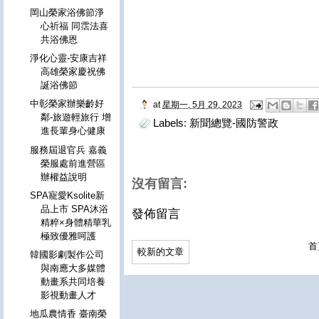
岡山榮家浴佛節淨
心祈福 同霑法喜
共浴佛恩
淨化心靈-安康吉祥
高雄榮家慶祝佛
誕浴佛節
中彰榮家辦樂齡好
at
星期一, 5月 29, 2023
鄰-旅遊輕旅行 增
Labels:
新聞總覽-國防警政
進長輩身心健康
服務屆退官兵 嘉義
榮服處前進營區
辦權益說明
沒有留言:
SPA寵愛Ksolite新
品上市 SPA沐浴
發佈留言
精粹×身體精華乳
極致優雅呵護
首
較新的文章
韓國影劇製作公司
與南應大多媒體
動畫系共同培養
影視動畫人才
地瓜農情香 臺南榮