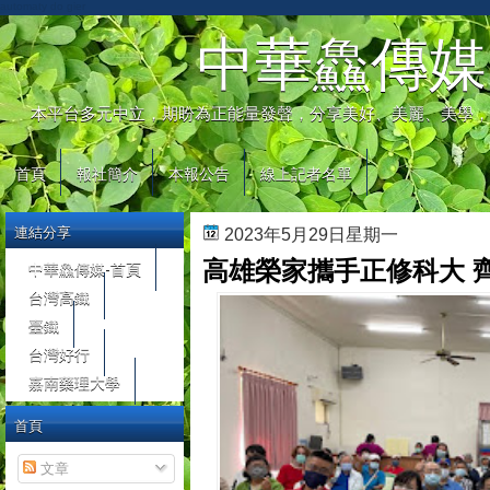
automaty do gier
中華鱻傳媒
本平台多元中立，期盼為正能量發聲，分享美好、美麗、美學，
首頁
報社簡介
本報公告
線上記者名單
連結分享
2023年5月29日星期一
高雄榮家攜手正修科大 
中華鱻傳媒-首頁
台灣高鐵
臺鐵
台灣好行
嘉南藥理大學
首頁
文章