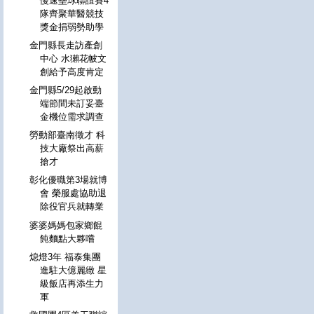
慢速壘球聯誼賽4
隊齊聚華醫競技
獎金捐弱勢助學
金門縣長走訪產創
中心 水獺花帔文
創給予高度肯定
金門縣5/29起啟動
端節間未訂妥臺
金機位需求調查
勞動部臺南徵才 科
技大廠祭出高薪
搶才
彰化優職第3場就博
會 榮服處協助退
除役官兵就轉業
婆婆媽媽包家鄉餛
飩麵點大夥嚐
熄燈3年 福泰集團
進駐大億麗緻 星
級飯店再添生力
軍