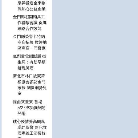
泉昇營造金東物
流熱心公益企業
金門縣召開輔具工
作聯繫會議 促進
網絡合作效能
金門縣榮譽卡特約
商店招募 歡迎地
區商店一同響應
低劑量電腦斷層 衛
生局：有助早期
發現肺癌
新北市林口後憲荷
松協會參訪金門
家扶 關懷弱勢兒
童
憶曲來臺東 首場
5/27成功鎮熱鬧
登場
耽心疫情升高颱風
瑪娃影響 新化救
國團義工清掃校