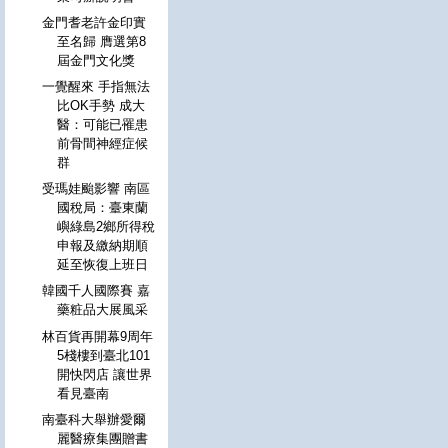
金門耆老許金印實
至名歸 膺選第8
屆金門文化獎
一覺醒來 手指無法
比OK手勢 成大
醫：可能已罹患
前骨間神經症候
群
受瑪娃颱影響 南區
國稅局：臺東蘭
嶼綠島2鄉所得稅
申報及繳納期順
延至恢復上班日
韓國千人國際賽 嘉
藥粧品大展風采
林百貨再開幕9周年
5棧樓到臺北101
開快閃店 讓世界
看見臺南
南臺科大舉辦愛爾
麗醫療集團贈書