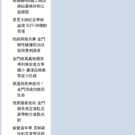
救國團4區義工聯誼
締結臺南祥和公
益聯盟
星雲大師紀念學術
論壇 5/27-28佛館
登場
拒絕與狼共舞 金門
辦性騷擾防治法
規與實例講座
金門政風處校園宣
導列車前進古寧
國小 廉潔品格教
育從小扎根
救護與死神拔河！
金門消成功救回
生命
視察陽翟老街 金門
縣長肯定進駐店
家帶動引進觀光
財
銀髮嘉年華 雲林家
扶釣竿發聲送阿