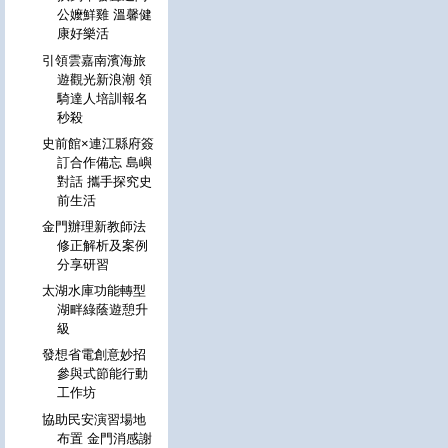
公嬤鮮雞 溫馨健
康好樂活
引領雲嘉南濱海旅
遊觀光新浪潮 領
騎達人培訓報名
秒殺
史前館×連江縣府簽
訂合作備忘 島嶼
對話 攜手探究史
前生活
金門辦理新教師法
修正解析及案例
分享研習
太湖水庫功能轉型
湖畔綠蔭遊憩升
級
發想省電創意妙招
參與式節能行動
工作坊
協助民安演習場地
布置 金門消感謝