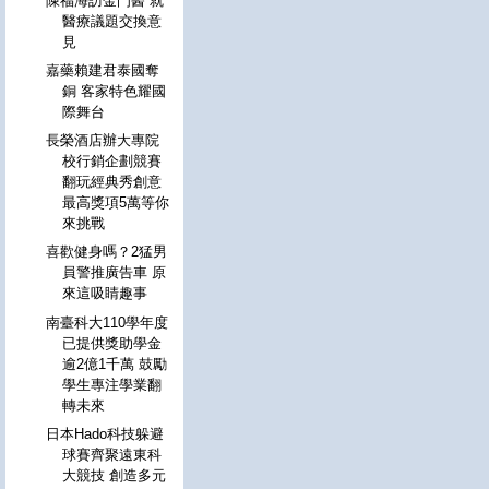
陳福海訪金門醫 就
醫療議題交換意
見
嘉藥賴建君泰國奪
銅 客家特色耀國
際舞台
長榮酒店辦大專院
校行銷企劃競賽
翻玩經典秀創意
最高獎項5萬等你
來挑戰
喜歡健身嗎？2猛男
員警推廣告車 原
來這吸睛趣事
南臺科大110學年度
已提供獎助學金
逾2億1千萬 鼓勵
學生專注學業翻
轉未來
日本Hado科技躲避
球賽齊聚遠東科
大競技 創造多元