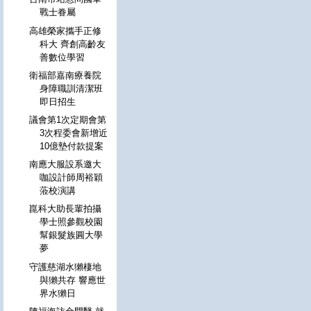
戰士眷屬
高雄榮家攜手正修
科大 齊創高齡友
善數位學習
衛福部嘉南療養院
身障職訓清潔班
即日招生
議會第1次定期會第
3次程委會新增近
10億墊付款提案
南應大服設系邀大
咖設計師周裕穎
蒞校演講
崑科大助長輩拍攝
學士照參觀校園
幫銀髮族圓大學
夢
守護慈湖水獺棲地
與獺共存 響應世
界水獺日