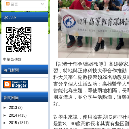
留言
QR CODE
中華鱻傳媒
【記者于郁金/高雄報導】高雄榮
每日新聞
習，特地與正修科技大學合作推動
科大吳宗仁副教授帶領29名助教
書分享個人生活點滴；高雄醫學大
智能化為主題，即使兩地相隔，長
朋友溝通，並分享生活點滴，讓榮
新聞回顧
好。
►
2013
(2)
►
2014
(415)
對學生來說，使用臉書與IG這些
►
2015
(1811)
是對8、90歲高齡長者其實有些困