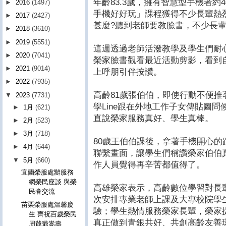
年齡83.3歲，擁有智慧型手機者約
►
2016
(1497)
手機好好玩」課程獲得不少長輩熱
►
2017
(2427)
甚麼?聽到老師要教臉書，不少長
►
2018
(3610)
►
2019
(5551)
這週透過老師活潑教學及學生們耐
►
2020
(7041)
榮家臉書觀看最近活動剪影，看到
►
2021
(9014)
上呼朋引伴按讚。
►
2022
(7935)
高齡81歲張伯伯，即使行動不便推
▼
2023
(7731)
學Line跟在外地工作子女傳貼圖
►
1月
(621)
直說榮家服務真好、學生真棒。
►
2月
(523)
►
3月
(718)
80歲王伯伯課後，拿著手機開心的跟
►
4月
(644)
聯繫畫面，讓學生們稱讚榮家伯伯
▼
5月
(660)
作人員覺得再辛苦都值得了。
宜蘭榮服處辦服務
網榮民座談 與榮
高雄榮家表示，高齡數位學習對長
民眷交流
次安排專業老師上課及大專校院學
苗栗榮服處溫馨慶
驗；學生熱情服務榮家長輩，榮家
生 齊祝百歲榮民
真正做到青銀共好、共創高齡友善
周爺爺嵩壽