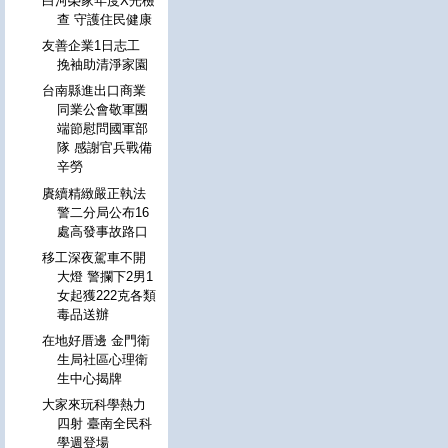
白河榮家年度X光檢
查 守護住民健康
友善企業1日志工
挽袖助清淨家園
台南縣進出口商業
同業公會敬軍團
端節慰問國軍部
隊 感謝官兵戰備
辛勞
賡續精緻嚴正執法
警二分局公布16
處高發事故路口
移工深夜駕車不開
大燈 警攔下2男1
女起獲222克各類
毒品送辦
在地好厝邊 金門衛
生局社區心理衛
生中心揭牌
大家來玩科學熱力
四射 臺南全民科
學週登場