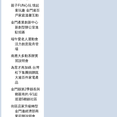
親子FUN心玩 憶起
童玩趣 金門逾百
戶家庭溫馨互動
金門產業創新中心
新創型辦公室進
駐招募
端午愛老人運動會
活力創意龍舟登
場
南應大多動系辦實
習說明會
為育才再加碼 台灣
松下集團捐贈崑
大逾百件家電產
品
金門縣第2季縣長與
鄉親有約 6/1起
巡迴5鄉鎮社區
街區店家升級轉型
金門邀經濟部商
業司辦說明會