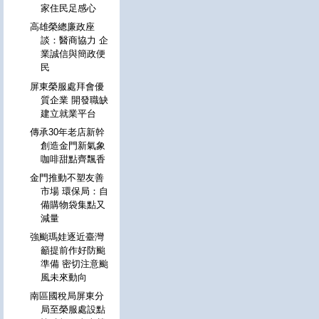
家住民足感心
高雄榮總廉政座
談：醫商協力 企
業誠信與簡政便
民
屏東榮服處拜會優
質企業 開發職缺
建立就業平台
傳承30年老店新幹
創造金門新氣象
咖啡甜點齊飄香
金門推動不塑友善
市場 環保局：自
備購物袋集點又
減量
強颱瑪娃逐近臺灣
籲提前作好防颱
準備 密切注意颱
風未來動向
南區國稅局屏東分
局至榮服處設點