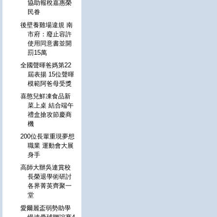
協助報稅嘉惠榮
民眷
後壁養雞場違規 南
市府：廢止容許
使用同意書並開
罰15萬
全國聲暉爸媽第22
屆表揚 15位聲暉
模範阿爸母受獎
喜憨兒鮮凍食品新
菜上桌 結合端午
禮盒搶攻節慶商
機
200位長輩重現夢想
職業 運動會大展
身手
高師大辦吳連賞校
長榮退學術研討
各界菁英齊聚一
堂
愛爾麗盃弱勢助學