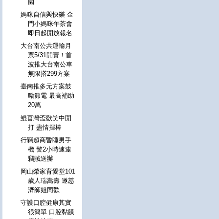
園
媽咪自信與快樂 金
門小媽咪午茶會
即日起開放報名
大台南公共運輸月
票5/31開賣！首
波推大台南公車
無限搭299方案
臺南推多元方案鼓
勵節電 最高補助
20萬
鯤喜灣盃歡笑中開
打 盡情揮棒
行竊超商昏睡男手
機 警2小時速逮
竊賊送辦
岡山榮家育愛堂101
歲人瑞嵩壽 邀慈
濟師姐同歡
守護口腔健康其實
很簡單 口腔黏膜