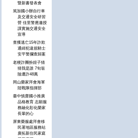
暨新書發表會
篤加國小辦自行車
及交通安全研習
營 佳里警應邀授
課實施交通安全
宣導
查獲逃亡15年詐欺
通緝犯違規騎士
安平警攔查歸案
老梗詐團扮姪子猜
猜我是誰 7旬翁
險遭詐48萬
岡山榮家拜會海軍
陸戰隊指揮部
臺中慎齋國小推廣
品格教育 志願服
務融化彰化榮家
長輩的心
屏東榮服處拜會移
民署地區服務站
廣拓新住民家庭