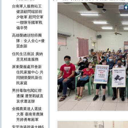
台南軍人服務站王
健源顧問端節前
夕敬軍 慰問空軍
一聯隊等國軍戰
備辛勞
高雄榮總頭頸癌團
隊：全人全心×優
質創新
住民生活座談 廣納
意見精進服務
屏東榮服處拜會新
住民家服中心 共
同關懷榮民新住
民家庭
男持毒咖包闖紅燈
遭攔 遭警戳破直
哀求遭送辦
全國農業達人選拔
大賽 臺南青農陳
芳婷勇奪殿軍
安平漁港跨港大橋6