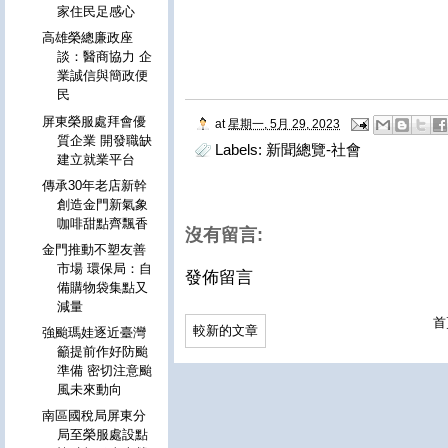
家住民足感心
高雄榮總廉政座
談：醫商協力 企
業誠信與簡政便
民
屏東榮服處拜會優
at
星期一, 5月 29, 2023
質企業 開發職缺
Labels:
新聞總覽-社會
建立就業平台
傳承30年老店新幹
創造金門新氣象
咖啡甜點齊飄香
沒有留言:
金門推動不塑友善
市場 環保局：自
發佈留言
備購物袋集點又
減量
首
較新的文章
強颱瑪娃逐近臺灣
籲提前作好防颱
準備 密切注意颱
風未來動向
南區國稅局屏東分
局至榮服處設點