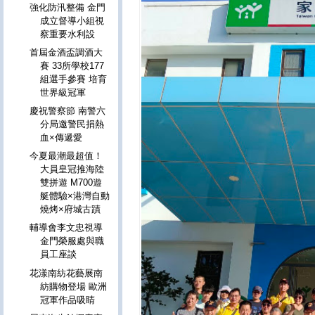
強化防汛整備 金門
成立督導小組視
察重要水利設
首屆金酒盃調酒大
賽 33所學校177
組選手參賽 培育
世界級冠軍
慶祝警察節 南警六
分局邀警民捐熱
血×傳遞愛
今夏最潮最超值！
大員皇冠推海陸
雙拼遊 M700遊
艇體驗×港灣自動
燒烤×府城古蹟
輔導會李文忠視導
金門榮服處與職
員工座談
花漾南紡花藝展南
紡購物登場 歐洲
冠軍作品吸睛