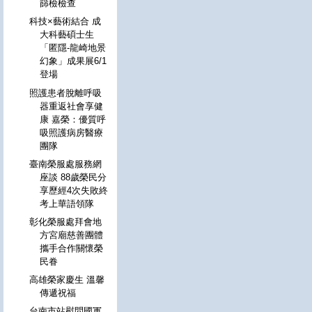
篩檢檢查
科技×藝術結合 成
大科藝碩士生
「匿隱-龍崎地景
幻象」成果展6/1
登場
照護患者脫離呼吸
器重返社會享健
康 嘉榮：優質呼
吸照護病房醫療
團隊
臺南榮服處服務網
座談 88歲榮民分
享歷經4次失敗終
考上華語領隊
彰化榮服處拜會地
方宮廟慈善團體
攜手合作關懷榮
民眷
高雄榮家慶生 溫馨
傳遞祝福
台南市站慰問國軍