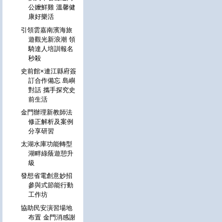
公嬤鮮雞 溫馨健
康好樂活
引領雲嘉南濱海旅
遊觀光新浪潮 領
騎達人培訓報名
秒殺
史前館×連江縣府簽
訂合作備忘 島嶼
對話 攜手探究史
前生活
金門辦理新教師法
修正解析及案例
分享研習
太湖水庫功能轉型
湖畔綠蔭遊憩升
級
發想省電創意妙招
參與式節能行動
工作坊
協助民安演習場地
布置 金門消感謝