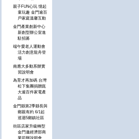
親子FUN心玩 憶起
童玩趣 金門逾百
戶家庭溫馨互動
金門產業創新中心
新創型辦公室進
駐招募
端午愛老人運動會
活力創意龍舟登
場
南應大多動系辦實
習說明會
為育才再加碼 台灣
松下集團捐贈崑
大逾百件家電產
品
金門縣第2季縣長與
鄉親有約 6/1起
巡迴5鄉鎮社區
街區店家升級轉型
金門邀經濟部商
業司辦說明會