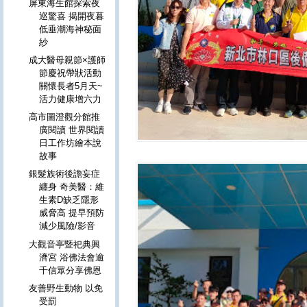
屏東海生館探索夜
巡驚喜 揭開夜暮
低垂潮海神秘面
紗
成大醫母親節×護師
節慶祝帶狀活動
關懷長者5月天~
活力健康增六力
高市圖澄觀分館推
廣閱讀 世界閱讀
日工作坊繪本說
故事
銀髮族術後譫妄症
纏身 奇美醫：維
生素D缺乏隱形
威脅高 提早預防
減少風險/影音
大觀音亭暨祀典興
濟宮 浴佛法會逾
千信眾分享佛恩
友善野生動物 以免
受罰