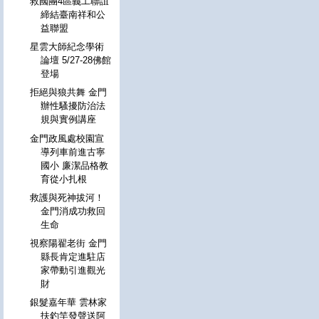
救國團4區義工聯誼
締結臺南祥和公
益聯盟
星雲大師紀念學術
論壇 5/27-28佛館
登場
拒絕與狼共舞 金門
辦性騷擾防治法
規與實例講座
金門政風處校園宣
導列車前進古寧
國小 廉潔品格教
育從小扎根
救護與死神拔河！
金門消成功救回
生命
視察陽翟老街 金門
縣長肯定進駐店
家帶動引進觀光
財
銀髮嘉年華 雲林家
扶釣竿發聲送阿