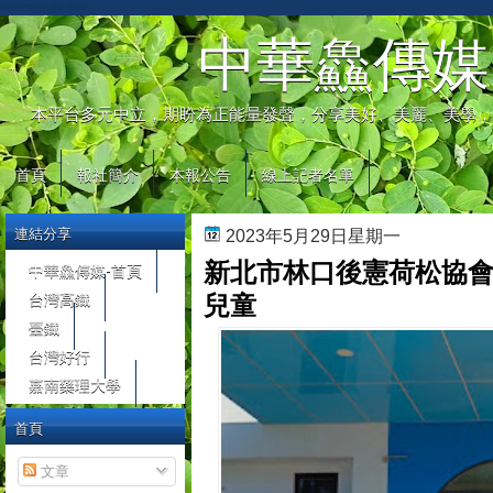
automaty do gier
中華鱻傳媒
本平台多元中立，期盼為正能量發聲，分享美好、美麗、美學，
首頁
報社簡介
本報公告
線上記者名單
連結分享
2023年5月29日星期一
新北市林口後憲荷松協會
中華鱻傳媒-首頁
台灣高鐵
兒童
臺鐵
台灣好行
嘉南藥理大學
首頁
文章