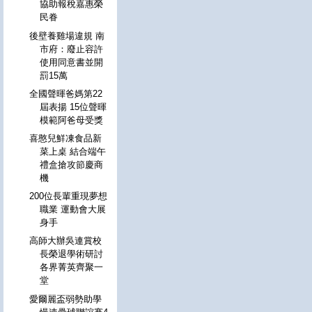
協助報稅嘉惠榮
民眷
後壁養雞場違規 南
市府：廢止容許
使用同意書並開
罰15萬
全國聲暉爸媽第22
屆表揚 15位聲暉
模範阿爸母受獎
喜憨兒鮮凍食品新
菜上桌 結合端午
禮盒搶攻節慶商
機
200位長輩重現夢想
職業 運動會大展
身手
高師大辦吳連賞校
長榮退學術研討
各界菁英齊聚一
堂
愛爾麗盃弱勢助學