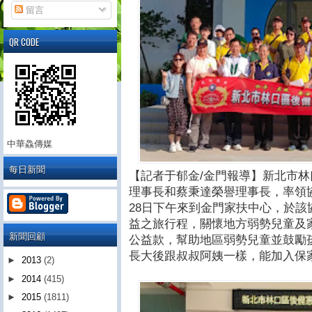
留言
QR CODE
中華鱻傳媒
每日新聞
【記者于郁金/金門報導】新北市
理事長和蔡秉達榮譽理事長，率領協
28日下午來到金門家扶中心，於
益之旅行程，關懷地方弱勢兒童及
新聞回顧
公益款，幫助地區弱勢兒童並鼓勵
長大後跟叔叔阿姨一樣，能加入保
►
2013
(2)
►
2014
(415)
►
2015
(1811)