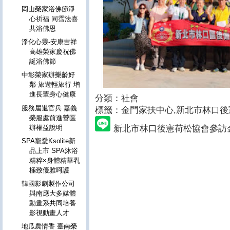
岡山榮家浴佛節淨
心祈福 同霑法喜
共浴佛恩
淨化心靈-安康吉祥
高雄榮家慶祝佛
誕浴佛節
中彰榮家辦樂齡好
鄰-旅遊輕旅行 增
進長輩身心健康
分類：社會
服務屆退官兵 嘉義
標籤：
金門家扶中心,新北市林口後
榮服處前進營區
新北市林口後憲荷松協會參訪
辦權益說明
SPA寵愛Ksolite新
品上市 SPA沐浴
精粹×身體精華乳
極致優雅呵護
韓國影劇製作公司
與南應大多媒體
動畫系共同培養
影視動畫人才
地瓜農情香 臺南榮