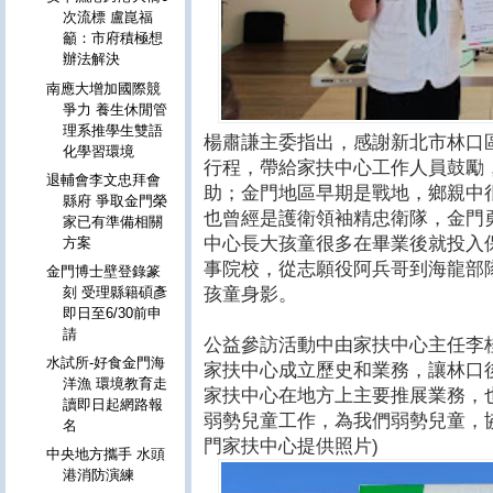
次流標 盧崑福
籲：市府積極想
辦法解決
南應大增加國際競
爭力 養生休閒管
理系推學生雙語
楊肅謙主委指出，感謝新北市林口
化學習環境
行程，帶給家扶中心工作人員鼓勵
退輔會李文忠拜會
助；金門地區早期是戰地，鄉親中
縣府 爭取金門榮
也曾經是護衛領袖精忠衛隊，金門
家已有準備相關
中心長大孩童很多在畢業後就投入
方案
事院校，從志願役阿兵哥到海龍部
金門博士壁登錄篆
孩童身影。
刻 受理縣籍碩彥
即日至6/30前申
請
公益參訪活動中由家扶中心主任李桂平
水試所-好食金門海
家扶中心成立歷史和業務，讓林口
洋漁 環境教育走
家扶中心在地方上主要推展業務，
讀即日起網路報
弱勢兒童工作，為我們弱勢兒童，
名
門家扶中心提供照片)
中央地方攜手 水頭
港消防演練