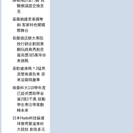
陳福海訪金門醫 就
醫療議題交換意
見
嘉藥賴建君泰國奪
銅 客家特色耀國
際舞台
長榮酒店辦大專院
校行銷企劃競賽
翻玩經典秀創意
最高獎項5萬等你
來挑戰
喜歡健身嗎？2猛男
員警推廣告車 原
來這吸睛趣事
南臺科大110學年度
已提供獎助學金
逾2億1千萬 鼓勵
學生專注學業翻
轉未來
日本Hado科技躲避
球賽齊聚遠東科
大競技 創造多元