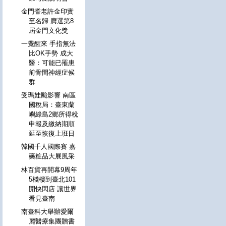
金門耆老許金印實
至名歸 膺選第8
屆金門文化獎
一覺醒來 手指無法
比OK手勢 成大
醫：可能已罹患
前骨間神經症候
群
受瑪娃颱影響 南區
國稅局：臺東蘭
嶼綠島2鄉所得稅
申報及繳納期順
延至恢復上班日
韓國千人國際賽 嘉
藥粧品大展風采
林百貨再開幕9周年
5棧樓到臺北101
開快閃店 讓世界
看見臺南
南臺科大舉辦愛爾
麗醫療集團贈書