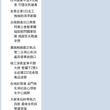
白河榮家年度X光檢
查 守護住民健康
友善企業1日志工
挽袖助清淨家園
台南縣進出口商業
同業公會敬軍團
端節慰問國軍部
隊 感謝官兵戰備
辛勞
賡續精緻嚴正執法
警二分局公布16
處高發事故路口
移工深夜駕車不開
大燈 警攔下2男1
女起獲222克各類
毒品送辦
在地好厝邊 金門衛
生局社區心理衛
生中心揭牌
大家來玩科學熱力
四射 臺南全民科
學週登場