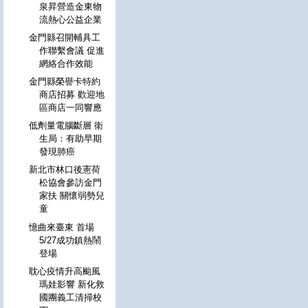
泉昇營造金東物
流熱心公益企業
金門縣召開輔具工
作聯繫會議 促進
網絡合作效能
金門縣榮譽卡特約
商店招募 歡迎地
區商店一同響應
低劑量電腦斷層 衛
生局：有助早期
發現肺癌
新北市林口後憲荷
松協會參訪金門
家扶 關懷弱勢兒
童
憶曲來臺東 首場
5/27成功鎮熱鬧
登場
耽心疫情升高颱風
瑪娃影響 新化救
國團義工清掃校