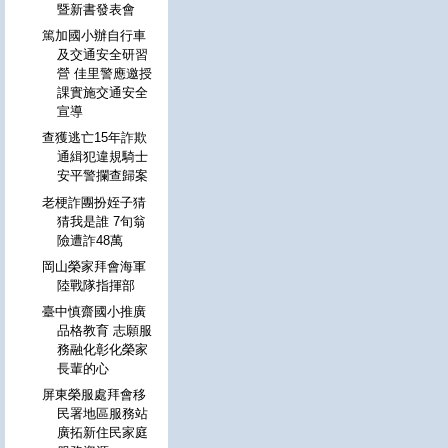
暨新書發表會
篤加國小辦自行車
及交通安全研習
營 佳里警應邀授
課實施交通安全
宣導
查獲逃亡15年詐欺
通緝犯違規騎士
安平警攔查歸案
老梗詐團扮姪子猜
猜我是誰 7旬翁
險遭詐48萬
岡山榮家拜會海軍
陸戰隊指揮部
臺中慎齋國小推廣
品格教育 志願服
務融化彰化榮家
長輩的心
屏東榮服處拜會移
民署地區服務站
廣拓新住民家庭