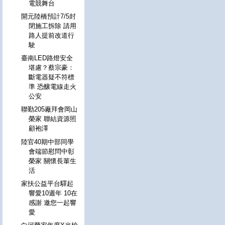
電競舞台
開元陸橋預計7/5封
閉施工拆除 請用
路人提前改道行
駛
臺南LED路燈安全
堪慮？蔡宗豪：
斷電器疑不符標
準 恐釀電線走火
公安
聯勤205廠拜會岡山
榮家 聯結資源照
顧袍澤
陸官40期中部同學
會端節慰問中彰
榮家 關懷長輩生
活
家扶公益平台驛起
響愛10週年 10在
感謝 邀您一起響
愛