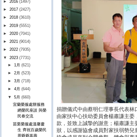
►
2016
(1497)
►
2017
(2427)
►
2018
(3610)
►
2019
(5551)
►
2020
(7041)
►
2021
(9014)
►
2022
(7935)
▼
2023
(7731)
►
1月
(621)
►
2月
(523)
►
3月
(718)
►
4月
(644)
▼
5月
(660)
宜蘭榮服處辦服務
捐贈儀式中由蔡明仁理事長代表林
網榮民座談 與榮
由家扶中心扶幼委員會楊肅謙主委
民眷交流
款，並致上誠摯的謝意；楊肅謙主
苗栗榮服處溫馨慶
狀，以感謝協會成員對家扶弱勢兒
生 齊祝百歲榮民
周爺爺嵩壽