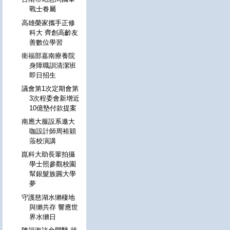
戰士眷屬
高雄榮家攜手正修
科大 齊創高齡友
善數位學習
衛福部嘉南療養院
身障職訓清潔班
即日招生
議會第1次定期會第
3次程委會新增近
10億墊付款提案
南應大服設系邀大
咖設計師周裕穎
蒞校演講
崑科大助長輩拍攝
學士照參觀校園
幫銀髮族圓大學
夢
守護慈湖水獺棲地
與獺共存 響應世
界水獺日