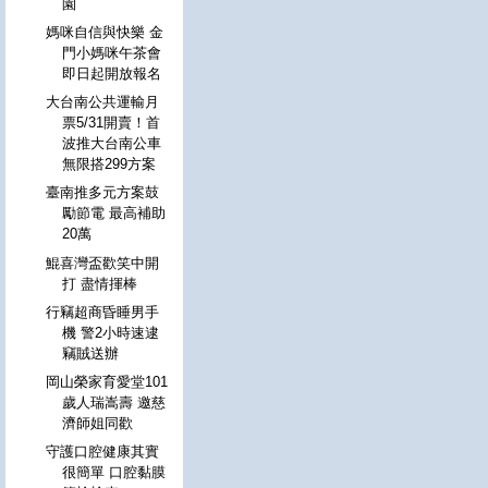
園
媽咪自信與快樂 金
門小媽咪午茶會
即日起開放報名
大台南公共運輸月
票5/31開賣！首
波推大台南公車
無限搭299方案
臺南推多元方案鼓
勵節電 最高補助
20萬
鯤喜灣盃歡笑中開
打 盡情揮棒
行竊超商昏睡男手
機 警2小時速逮
竊賊送辦
岡山榮家育愛堂101
歲人瑞嵩壽 邀慈
濟師姐同歡
守護口腔健康其實
很簡單 口腔黏膜