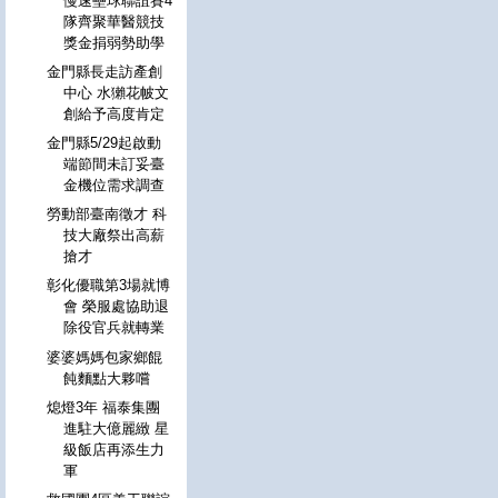
慢速壘球聯誼賽4
隊齊聚華醫競技
獎金捐弱勢助學
金門縣長走訪產創
中心 水獺花帔文
創給予高度肯定
金門縣5/29起啟動
端節間未訂妥臺
金機位需求調查
勞動部臺南徵才 科
技大廠祭出高薪
搶才
彰化優職第3場就博
會 榮服處協助退
除役官兵就轉業
婆婆媽媽包家鄉餛
飩麵點大夥嚐
熄燈3年 福泰集團
進駐大億麗緻 星
級飯店再添生力
軍