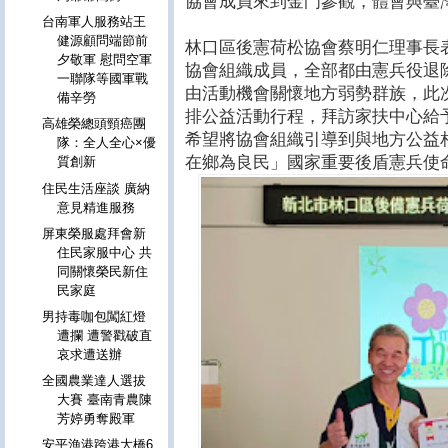
協會成員來到金門參觀，體會與臺
台南軍人服務站王
健源顧問端節前
林口區後憲荷松協會蔡明仁理事長
夕敬軍 慰問空軍
協會組織成員，全部都由憲兵役退
一聯隊等國軍戰
由活動機會關懷地方弱勢群族，此
備辛勞
排公益活動行程，拜訪家扶中心給
高雄榮總頭頸癌團
希望將協會組織引導到與地方公益
隊：全人全心×優
在鄉為良民」國家重要後盾憲兵使
質創新
住民生活座談 廣納
意見精進服務
屏東榮服處拜會新
住民家服中心 共
同關懷榮民新住
民家庭
男持毒咖包闖紅燈
遭攔 遭警戳破直
哀求遭送辦
全國農業達人選拔
大賽 臺南青農陳
芳婷勇奪殿軍
安平漁港跨港大橋6