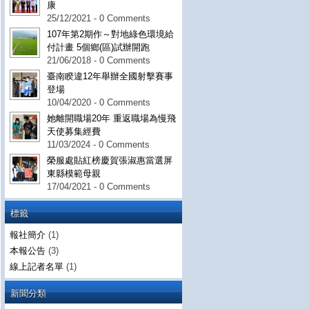
康
25/12/2021 - 0 Comments
107年第2期作～對地綠色環境給
付計畫 5個鄉(區)試辦開跑
21/06/2018 - 0 Comments
臺南睽違12年舉辦全國射擊賽事
登場
10/04/2020 - 0 Comments
她離開職場20年 重返職場為慢飛
天使募集經費
11/03/2024 - 0 Comments
榮服處貼紅榜慶賀張淑惠當選屏
東縣模範母親
17/04/2021 - 0 Comments
標籤
報社簡介
(1)
本報公告
(3)
線上記者名單
(1)
新聞分類