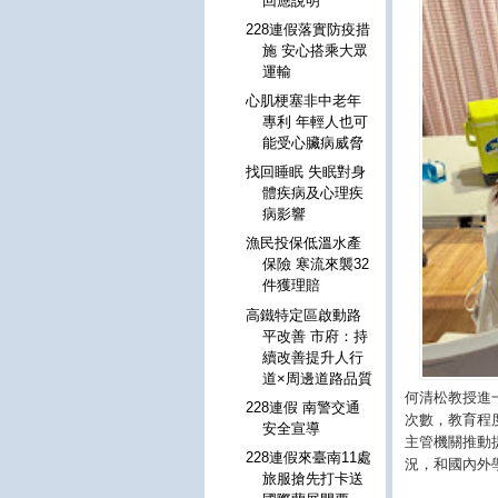
回應說明
228連假落實防疫措
施 安心搭乘大眾
運輸
心肌梗塞非中老年
專利 年輕人也可
能受心臟病威脅
找回睡眠 失眠對身
體疾病及心理疾
病影響
漁民投保低溫水產
保險 寒流來襲32
件獲理賠
高鐵特定區啟動路
平改善 市府：持
續改善提升人行
道×周邊道路品質
何清松教授進
228連假 南警交通
次數，教育程
安全宣導
主管機關推動
228連假來臺南11處
況，和國內外
旅服搶先打卡送