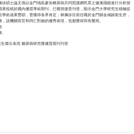
佩珍碩士論文係以金門地區參加糖尿病共同照護網民眾之健康識能進行分析探
成果投稿於國內優質學術期刊，已獲得接受刊登，顯示金門大學研究生積極從
且學術成果豐碩，普獲得各界肯定；林佩珍目前任職於金門縣金城鎮衛生所，
務，該機關長官和同仁對她的優秀表現，也都覺得與有榮焉。
術
學
,
究生傑出表現 糖尿病研究獲優質期刊刊登