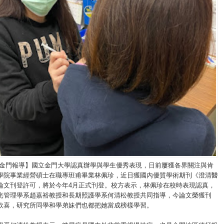
/金門報導】國立金門大學認真辦學與學生優秀表現，日前屢獲各界關注與肯
學院事業經營碩士在職專班甫畢業林佩珍，近日獲國內優質學術期刊《澄清醫
論文刊登許可，將於今年4月正式刊登。校方表示，林佩珍在校時表現認真，
光管理學系趙嘉裕教授和長期照護學系何清松教授共同指導，今論文榮獲刊
欣喜，研究所同學和學弟妹們也都把她當成榜樣學習。