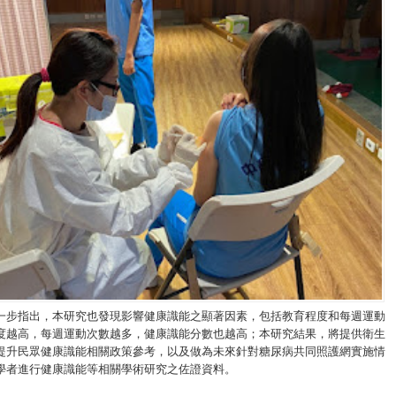
一步指出，本研究也發現影響健康識能之顯著因素，包括教育程度和每週運動
度越高，每週運動次數越多，健康識能分數也越高；本研究結果，將提供衛生
提升民眾健康識能相關政策參考，以及做為未來針對糖尿病共同照護網實施情
學者進行健康識能等相關學術研究之佐證資料。