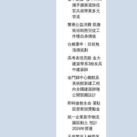
攜手擴展退除役
官兵就學業多元
管道
響應公益消費 凱撒
衛浴助憨兒從工
作獲自身價值
台糖重申：目前無
漲價規劃
高考表現亮眼 金大
建築學系3校友高
中建築師
金門縣中心圖館及
美術館新建工程
向全國建築師徵
公開競圖設計
即時搶救生命 署駐
區督察頒獎勵金
統一企業新市物流
園區動土 預計
2024年營運
玉井警深入楠西落