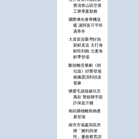
實清查山區空屋
工寮專案勤務
國際佛光會專機送
暖 讓阿富汗平民
過寒冬
大員皇冠臺灣好漁
新鮮直送 主打海
鮮吃到飽 元素海
鮮季登場
斷捨離音樂劇《倒
垃圾》紓壓登場
賴佩霞演到頭皮
發麻
憐愛毛孩險被坑百
萬款 警銀聯手阻
詐保血汗錢
南紡購物離島物產
展登場
南市市場處與區所
辦「圖利與便
民」廉政教育訓