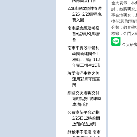
國際蘭展門票
金大表示，林
228連假虎頭埤春遊
討，她將研究
2/26~2/28壽星免
事在地研究，
費入園
擔任護理師職
分類：教育學
南市議會經建考察
標籤：金門大
首站訪彰化縣府
會
金大研
南市平實段非營利
幼園新建園舍工
程動土 預計113
年完工招生13班
珍愛海洋生物之美
運用彩筆守護臺
灣
網路交友遭騙交付
遊戲點數 警即時
成功阻詐
公費疫苗平台24期
2/25日12時前開
放預約追加劑
綠鬣蜥不氾濫 南市