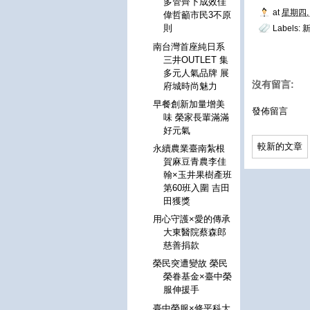
多管齊下成效佳
at
星期四, 
偉哲籲市民3不原
則
Labels:
南台灣首座純日系
三井OUTLET 集
多元人氣品牌 展
沒有留言:
府城時尚魅力
早餐創新加量增美
發佈留言
味 榮家長輩滿滿
好元氣
較新的文章
永續農業臺南紮根
賀麻豆青農李佳
翰×玉井果樹產班
第60班入圍 吉田
田獲獎
用心守護×愛的傳承
大東醫院蔡森郎
慈善捐款
榮民突遭變故 榮民
榮眷基金×臺中榮
服伸援手
臺中榮服×修平科大