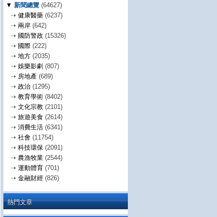
▼
新聞總覽
(64627)
⇢
健康醫藥
(6237)
⇢
兩岸
(642)
⇢
國防警政
(15326)
⇢
國際
(222)
⇢
地方
(2035)
⇢
娛樂影劇
(807)
⇢
房地產
(689)
⇢
政治
(1295)
⇢
教育學術
(8402)
⇢
文化宗教
(2101)
⇢
旅遊美食
(2614)
⇢
消費生活
(6341)
⇢
社會
(11754)
⇢
科技環保
(2091)
⇢
農漁牧業
(2544)
⇢
運動體育
(701)
⇢
金融財經
(826)
熱門文章