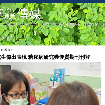
華鱻傳媒
，分享美好、美麗、美學，讓世界更美好！版權所有，非經授權，
記者名單
月24日星期四
究生傑出表現 糖尿病研究獲優質期刊刊登