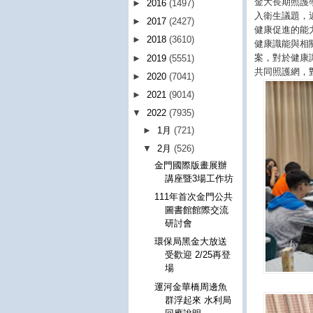
金大長期照護
►
2016
(1497)
入衛生議題，
►
2017
(2427)
健康促進的能
►
2018
(3610)
健康識能與相
案，對於健康
►
2019
(5551)
共同照護網，
►
2020
(7041)
►
2021
(9014)
▼
2022
(7935)
►
1月
(721)
▼
2月
(526)
金門國際版畫展辦
講座暨3場工作坊
111年首次金門公共
圖書館館際交流
研討會
環保局黑金大放送
受歡迎 2/25再登
場
運河金華橋周邊魚
群浮起來 水利局