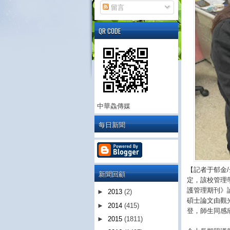
留言
QR CODE
中華鱻傳媒
每日新聞
【記者于郁金
新聞回顧
定，該校管理
護管理期刊》
►
2013
(2)
碩士論文由觀
►
2014
(415)
登，師生同感
►
2015
(1811)