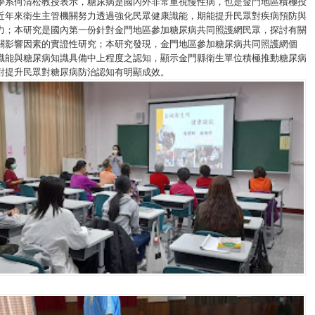
學系何清松教授表示，糖尿病是國內外非常重視慢性病，也是金門地區積極投
近年來衛生主管機關努力透過強化民眾健康識能，期能提升民眾對疾病預防與
力；本研究是國內第一份針對金門地區參加糖尿病共同照護網民眾，探討有關
關影響因素的實證性研究；本研究發現，金門地區參加糖尿病共同照護網個
識能與糖尿病知識具備中上程度之認知，顯示金門縣衛生單位積極推動糖尿病
對提升民眾對糖尿病防治認知有明顯成效。