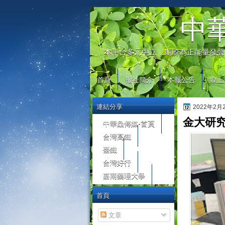
automaty do gier
中
本平台多元中立，期盼為正能量發聲
首頁
報社簡介
本報公告
線上
連結分享
2022年2
金大研
中華鱻傳媒-首頁
台灣高鐵
臺鐵
台灣好行
嘉南藥理大學
首頁
文章