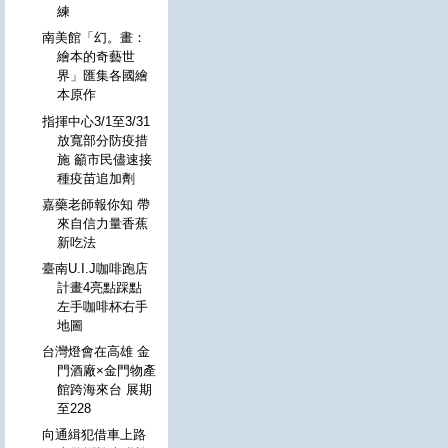
練
南美館「幻。畫：
繪本的奇藝世
界」匯集各國繪
本原作
指揮中心3/1至3/31
放寬部分防疫措
施 籲市民儘速接
種疫苗追加劑
嘉藥老師報你知 帶
來自信力量香蕉
新吃法
臺南U.I.J咖啡跑店
計畫4亮點踩點
左手咖啡杯右手
地圖
台灣燈會在高雄 金
門酒廠×金門物產
館跨海來台 展期
至228
向通緝犯借車上路