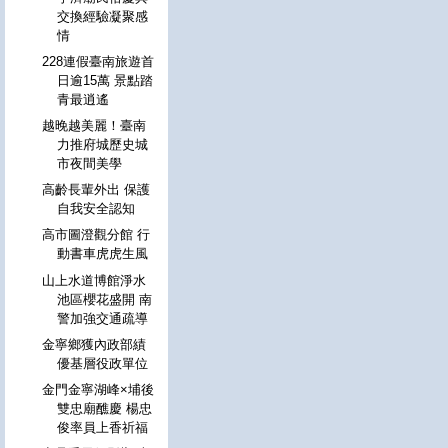
交換經驗凝聚感
情
228連假臺南旅遊首
日逾15萬 景點踏
青最逍遙
越晚越美麗！臺南
力推府城歷史城
市夜間美學
高齡長輩外出 保護
自我安全認知
高市圖澄觀分館 行
動書車虎虎生風
山上水道博館淨水
池區櫻花盛開 南
警加強交通疏導
金寧鄉獲內政部績
優基層役政單位
金門金寧湖峰×埔後
雙忠廟醮慶 楊忠
俊率員上香祈福