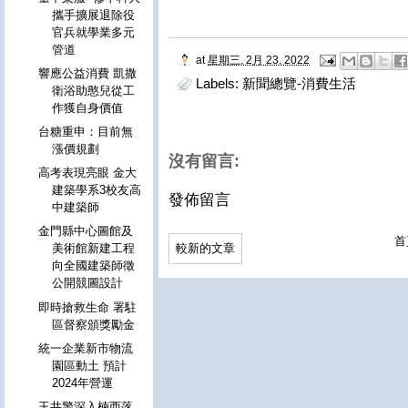
攜手擴展退除役
官兵就學業多元
管道
at
星期三, 2月 23, 2022
響應公益消費 凱撒
Labels:
新聞總覽-消費生活
衛浴助憨兒從工
作獲自身價值
台糖重申：目前無
漲價規劃
沒有留言:
高考表現亮眼 金大
建築學系3校友高
發佈留言
中建築師
金門縣中心圖館及
首
較新的文章
美術館新建工程
向全國建築師徵
公開競圖設計
即時搶救生命 署駐
區督察頒獎勵金
統一企業新市物流
園區動土 預計
2024年營運
玉井警深入楠西落