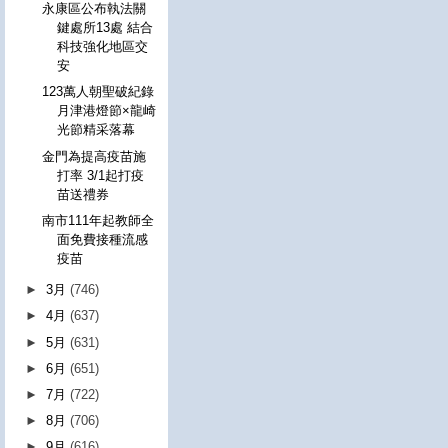
永康區公布執法關
鍵處所13處 結合
科技強化地區交
安
123萬人朝聖破紀錄
月津港燈節×龍崎
光節精采落幕
金門為提高疫苗施
打率 3/1起打疫
苗送禮券
南市111年起教師全
面免費接種流感
疫苗
►
3月
(746)
►
4月
(637)
►
5月
(631)
►
6月
(651)
►
7月
(722)
►
8月
(706)
►
9月
(616)