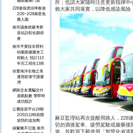
國際蘭展門票
所；也請大家隨時注意更新指揮中
228連假虎頭埤春遊
賴大家共同落實，以降低感染風險
2/26~2/28壽星免
費入園
南市議會經建考察
首站訪彰化縣府
會
南市平實段非營利
幼園新建園舍工
程動土 預計113
年完工招生13班
珍愛海洋生物之美
運用彩筆守護臺
灣
網路交友遭騙交付
遊戲點數 警即時
成功阻詐
公費疫苗平台24期
2/25日12時前開
麻豆監理站再次提醒用路人，228
放預約追加劑
切勿酒後駕車、疲勞駕駛或服藥後
綠鬣蜥不氾濫 南市
遊，並歡迎下載使用「智慧化省道即