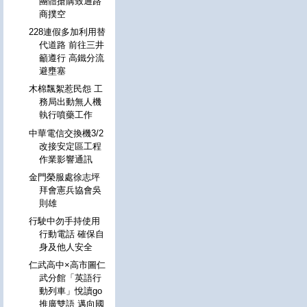
團體搶購致通路
商撲空
228連假多加利用替
代道路 前往三井
籲遵行 高鐵分流
避壅塞
木棉飄絮惹民怨 工
務局出動無人機
執行噴藥工作
中華電信交換機3/2
改接安定區工程
作業影響通訊
金門榮服處徐志坪
拜會憲兵協會吳
則雄
行駛中勿手持使用
行動電話 確保自
身及他人安全
仁武高中×高市圖仁
武分館「英語行
動列車」悅讀go
推廣雙語 邁向國