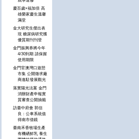
就學進修
慶百歲×福加倍 高
雄榮家慶生溫馨
滿堂
金大研究生傑出表
現 糖尿病研究獲
優質期刊刊登
金門振興券將今年
4/30到期 請保握
使用期限
金門官澳灣口遊憩
市集 公開徵求廠
商進駐發展觀光
落實陽光法案 金門
消辦財產申報實
質審查公開抽籤
訪臺中府會 郭信
良：公車系統值
得南市借鏡
臺南禾香牧場生產
有機硒鮮乳 養生