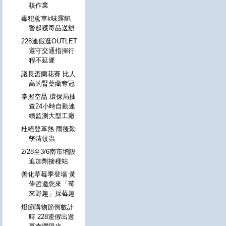
核作業
毒犯駕車k味露餡
警起獲毒品送辦
228連假逛OUTLET
遵守交通指揮行
程不延遲
議長盃蘭花賽 比人
高的腎藥蘭奪冠
掌握空品 環保局抽
查24小時自動連
續監測大型工廠
杜絕登革熱 雨後勤
孳清蚊蟲
2/28至3/6南市增設
追加劑接種站
善化草莓季登場 黃
偉哲邀您來「莓
來野趣」採莓趣
燈節購物節倒數計
時 228連假出遊