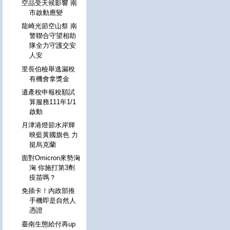
空品受天候影響 南
市啟動應變
龍崎光節空山祭 南
警聯合守望相助
隊全力守護交安
人安
里長伯檢舉逃漏稅
有機會拿獎金
遺產稅申報稅額試
算服務111年1/1
啟動
月津港燈節水岸輝
映藍黃國旗色 力
挺烏克蘭
面對Omicron來勢洶
洶 你施打第3劑
疫苗嗎？
免插卡！內政部推
手機即是自然人
憑證
臺南生態給付再up