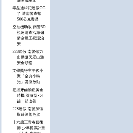
臺南曬陽光
毒品通緝犯連假GG
了 遭南警查扣
500公克毒品
空拍機助攻 南警3D
視角清查沿海偏
僻空屋工寮護治
安
228連假 南警傾力
出動讓民眾出遊
安全順暢
文學獎得主午後小
聚「金典小時
光」講座啟動
把握牙齒矯正黃金
時機 讓臉型×牙
齒一起改善
228連假 南警加強
取締酒駕危駕
十六歲正青春藝術
節 少年扮戲計畫