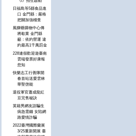
《i》招生啟動
日福島等5縣食品進
口 金門縣：嚴格
把關加強稽查
風獅爺購物中心傳
將歇業 金門縣
籲：依約營運 違
約最高1千萬罰金
228連假歡迎遊臺南
雲端發票好康報
您知
快樂志工行善隊開
春首站送愛雲林
華聖啓能
退役軍官蕭成龍紅
豆完售秘訣
英籍男網友誆騙生
病急需錢 女陷網
路愛情詐騙
2022臺灣國際蘭展
3/25重新開展 臺