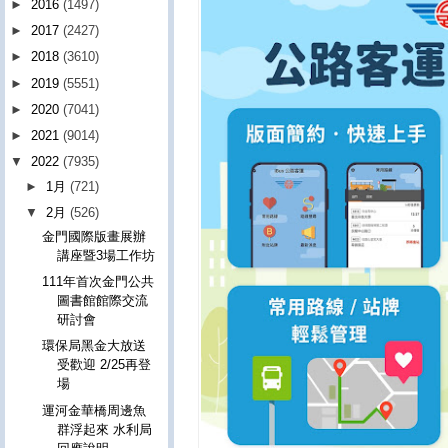
►
2016
(1497)
►
2017
(2427)
►
2018
(3610)
►
2019
(5551)
►
2020
(7041)
►
2021
(9014)
▼
2022
(7935)
►
1月
(721)
▼
2月
(526)
金門國際版畫展辦
講座暨3場工作坊
111年首次金門公共
圖書館館際交流
研討會
環保局黑金大放送
受歡迎 2/25再登
場
運河金華橋周邊魚
群浮起來 水利局