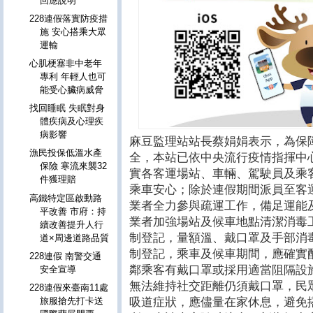
回應說明
228連假落實防疫措
施 安心搭乘大眾
運輸
心肌梗塞非中老年
專利 年輕人也可
能受心臟病威脅
找回睡眠 失眠對身
體疾病及心理疾
病影響
麻豆監理站站長蔡娟娟表示，為保
漁民投保低溫水產
全，本站已依中央流行疫情指揮中
保險 寒流來襲32
實各客運場站、車輛、駕駛員及乘
件獲理賠
乘車安心；除於連假期間派員至客
高鐵特定區啟動路
業者全力參與疏運工作，備足運能
平改善 市府：持
業者加強場站及候車地點清潔消毒
續改善提升人行
制登記，量額溫、戴口罩及手部消
道×周邊道路品質
制登記，乘車及候車期間，應確實
228連假 南警交通
鄰乘客有戴口罩或採用適當阻隔設
安全宣導
無法維持社交距離仍須戴口罩，民
228連假來臺南11處
吸道症狀，應儘量在家休息，避免
旅服搶先打卡送