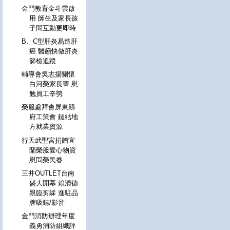
金門教育金斗雲啟
用 師生及家長孩
子間互動更即時
B、C型肝炎易造肝
癌 醫籲快做肝炎
篩檢追蹤
輔導會吳志揚關懷
白河榮家長輩 慰
勉員工辛勞
榮服處拜會屏東縣
府工策會 鏈結地
方就業資源
行天武聖宮捐贈宜
蘭榮服愛心物資
慰問榮民眷
三井OUTLET台南
盛大開幕 賴清德
親臨剪綵 進駐品
牌吸睛/影音
金門消防辦理年度
義勇消防組織評