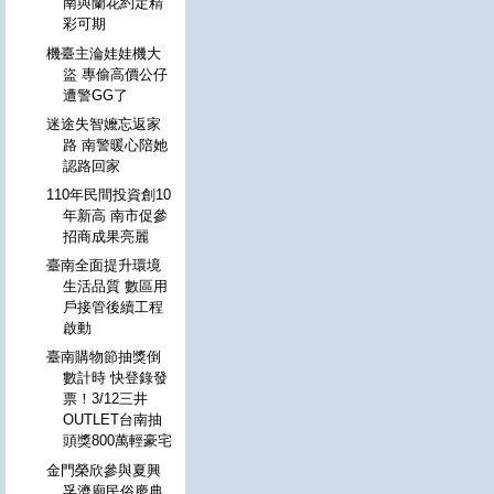
南與蘭花約定精
彩可期
機臺主淪娃娃機大
盜 專偷高價公仔
遭警GG了
迷途失智嬤忘返家
路 南警暖心陪她
認路回家
110年民間投資創10
年新高 南市促參
招商成果亮麗
臺南全面提升環境
生活品質 數區用
戶接管後續工程
啟動
臺南購物節抽獎倒
數計時 快登錄發
票！3/12三井
OUTLET台南抽
頭獎800萬輕豪宅
金門榮欣參與夏興
孚濟廟民俗慶典