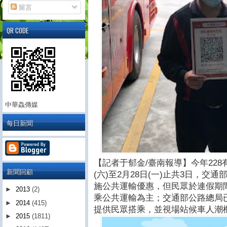
留言
QR CODE
中華鱻傳媒
每日新聞
【記者于郁金/臺南報導】今年228有
新聞回顧
(六)至2月28日(一)止共3日，
施公共運輸優惠，但民眾於連假期
►
2013
(2)
乘公共運輸為主；交通部公路總局
►
2014
(415)
提供民眾搭乘，並視場站候車人潮
►
2015
(1811)