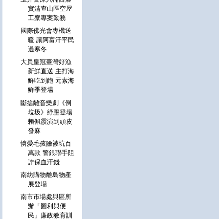
實清查山區空屋
工寮專案勤務
國際佛光會專機送
暖 讓阿富汗平民
過寒冬
大員皇冠臺灣好漁
新鮮直送 主打海
鮮吃到飽 元素海
鮮季登場
斷捨離音樂劇《倒
垃圾》紓壓登場
賴佩霞演到頭皮
發麻
憐愛毛孩險被坑百
萬款 警銀聯手阻
詐保血汗錢
南紡購物離島物產
展登場
南市市場處與區所
辦「圖利與便
民」廉政教育訓