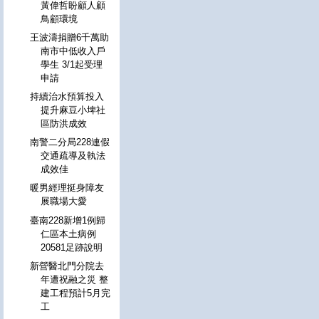
黃偉哲盼顧人顧
鳥顧環境
王波濤捐贈6千萬助
南市中低收入戶
學生 3/1起受理
申請
持續治水預算投入
提升麻豆小埤社
區防洪成效
南警二分局228連假
交通疏導及執法
成效佳
暖男經理挺身障友
展職場大愛
臺南228新增1例歸
仁區本土病例
20581足跡說明
新營醫北門分院去
年遭祝融之災 整
建工程預計5月完
工