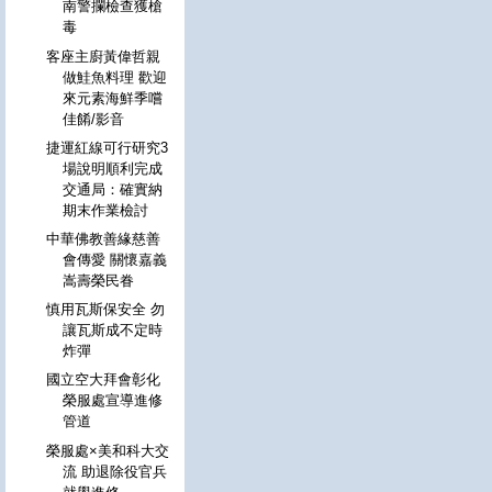
南警攔檢查獲槍
毒
客座主廚黃偉哲親
做鮭魚料理 歡迎
來元素海鮮季嚐
佳餚/影音
捷運紅線可行研究3
場說明順利完成
交通局：確實納
期末作業檢討
中華佛教善緣慈善
會傳愛 關懷嘉義
嵩壽榮民眷
慎用瓦斯保安全 勿
讓瓦斯成不定時
炸彈
國立空大拜會彰化
榮服處宣導進修
管道
榮服處×美和科大交
流 助退除役官兵