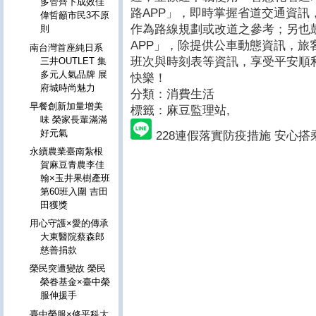
多管齊下成效佳
路APP」，即時掌握省道交通資訊
偉哲籲市民3不原
作為路線規劃或改道之參考；另也
則
APP」，除提供公車動態資訊，旅
南台灣首座純日系
班次與時刻表等資訊，享受平安順利
三井OUTLET 集
多元人氣品牌 展
快樂！
府城時尚魅力
分類：消費生活
早餐創新加量增美
標籤：麻豆監理站
,
味 榮家長輩滿滿
好元氣
228連假落實防疫措施 安心
永續農業臺南紮根
賀麻豆青農李佳
翰×玉井果樹產班
第60班入圍 吉田
田獲獎
用心守護×愛的傳承
大東醫院蔡森郎
慈善捐款
榮民突遭變故 榮民
榮眷基金×臺中榮
服伸援手
臺中榮服×修平科大