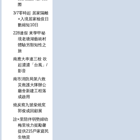
際
3/7零時起 居家隔離
×入境居家檢疫日
數縮短10日
228連假 來學甲秘
境老塘湖藝術村
體驗另類知性之
旅
南應大串連三校 吹
起濃濃「台風」/
影音
南市消防局第六救
災救護大隊辦公
廳舍新建工程落
成啟用
燒炭窩九號柴燒窯
郭俊成回顧展
詮×里陪伴弱勢婦幼
梅里埃力挺勵馨
提供215戶家庭民
生物資