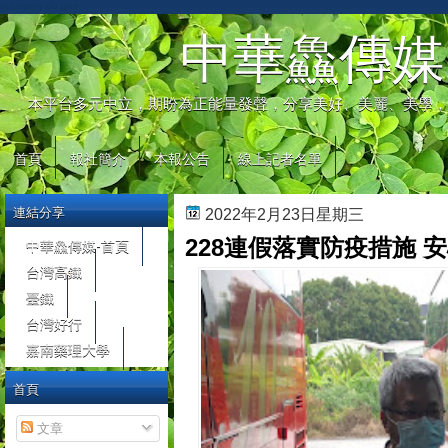
automaty do gier
中華鱻傳媒
本平台多元中立，期盼為正能量發聲，分享美好、美麗、美學，
首頁
報社簡介
本報公告
線上記者名單
連結分享
2022年2月23日星期三
228連假落實防疫措施 
中華鱻傳媒-首頁
台灣高鐵
臺鐵
台灣好行
嘉南藥理大學
首頁
文章