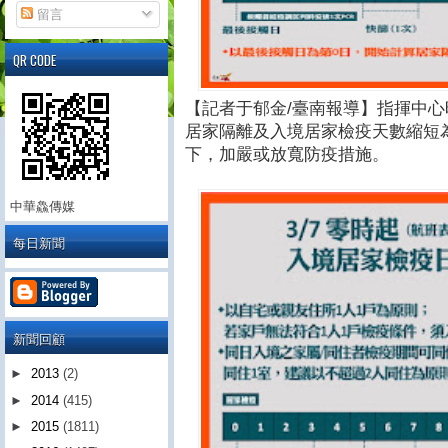
留言
QR CODE
【記者于郁金/臺南報導】指揮中心昨
居家隔離及入境居家檢疫天數縮短
下，加嚴或放寬防疫措施。
中華鱻傳媒
每日新聞
新聞回顧
►
2013
(2)
►
2014
(415)
►
2015
(1811)