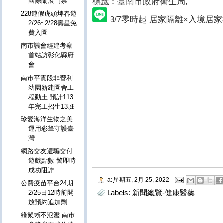
標籤：臺南市政府衛生局
,
國際蘭展門票
228連假虎頭埤春遊
3/7零時起 居家隔離×入境居
2/26~2/28壽星免
費入園
南市議會經建考察
首站訪彰化縣府
會
南市平實段非營利
幼園新建園舍工
程動土 預計113
年完工招生13班
珍愛海洋生物之美
運用彩筆守護臺
灣
網路交友遭騙交付
遊戲點數 警即時
成功阻詐
at
星期五, 2月 25, 2022
公費疫苗平台24期
Labels:
新聞總覽-健康醫藥
2/25日12時前開
放預約追加劑
綠鬣蜥不氾濫 南市