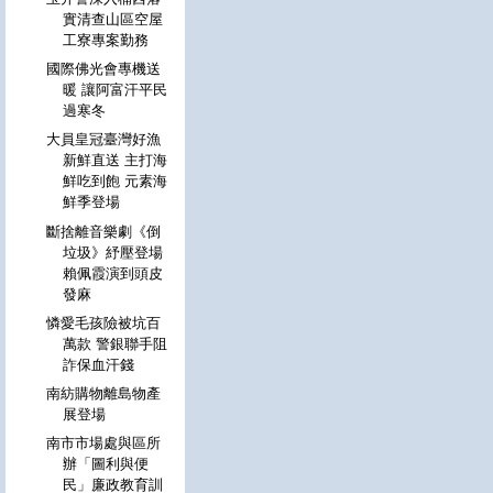
實清查山區空屋
工寮專案勤務
國際佛光會專機送
暖 讓阿富汗平民
過寒冬
大員皇冠臺灣好漁
新鮮直送 主打海
鮮吃到飽 元素海
鮮季登場
斷捨離音樂劇《倒
垃圾》紓壓登場
賴佩霞演到頭皮
發麻
憐愛毛孩險被坑百
萬款 警銀聯手阻
詐保血汗錢
南紡購物離島物產
展登場
南市市場處與區所
辦「圖利與便
民」廉政教育訓