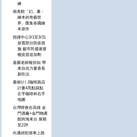
練
南美館「幻。畫：
繪本的奇藝世
界」匯集各國繪
本原作
指揮中心3/1至3/31
放寬部分防疫措
施 籲市民儘速接
種疫苗追加劑
嘉藥老師報你知 帶
來自信力量香蕉
新吃法
臺南U.I.J咖啡跑店
計畫4亮點踩點
左手咖啡杯右手
地圖
台灣燈會在高雄 金
門酒廠×金門物產
館跨海來台 展期
至228
向通緝犯借車上路