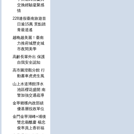
交換經驗凝聚感
情
228連假臺南旅遊首
日逾15萬 景點踏
青最逍遙
越晚越美麗！臺南
力推府城歷史城
市夜間美學
高齡長輩外出 保護
自我安全認知
高市圖澄觀分館 行
動書車虎虎生風
山上水道博館淨水
池區櫻花盛開 南
警加強交通疏導
金寧鄉獲內政部績
優基層役政單位
金門金寧湖峰×埔後
雙忠廟醮慶 楊忠
俊率員上香祈福