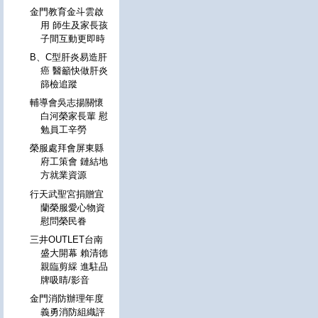
金門教育金斗雲啟
用 師生及家長孩
子間互動更即時
B、C型肝炎易造肝
癌 醫籲快做肝炎
篩檢追蹤
輔導會吳志揚關懷
白河榮家長輩 慰
勉員工辛勞
榮服處拜會屏東縣
府工策會 鏈結地
方就業資源
行天武聖宮捐贈宜
蘭榮服愛心物資
慰問榮民眷
三井OUTLET台南
盛大開幕 賴清德
親臨剪綵 進駐品
牌吸睛/影音
金門消防辦理年度
義勇消防組織評