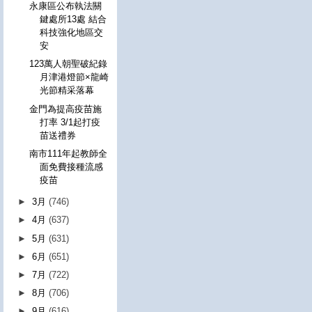
永康區公布執法關
鍵處所13處 結合
科技強化地區交
安
123萬人朝聖破紀錄
月津港燈節×龍崎
光節精采落幕
金門為提高疫苗施
打率 3/1起打疫
苗送禮券
南市111年起教師全
面免費接種流感
疫苗
►
3月
(746)
►
4月
(637)
►
5月
(631)
►
6月
(651)
►
7月
(722)
►
8月
(706)
►
9月
(616)