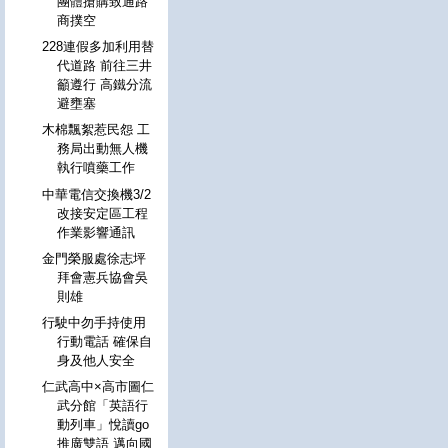
團體搶購致通路
商撲空
228連假多加利用替
代道路 前往三井
籲遵行 高鐵分流
避壅塞
木棉飄絮惹民怨 工
務局出動無人機
執行噴藥工作
中華電信交換機3/2
改接安定區工程
作業影響通訊
金門榮服處徐志坪
拜會憲兵協會吳
則雄
行駛中勿手持使用
行動電話 確保自
身及他人安全
仁武高中×高市圖仁
武分館「英語行
動列車」悅讀go
推廣雙語 邁向國