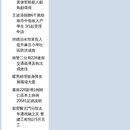
黃偉哲盼顧人顧
鳥顧環境
王波濤捐贈6千萬助
南市中低收入戶
學生 3/1起受理
申請
持續治水預算投入
提升麻豆小埤社
區防洪成效
南警二分局228連假
交通疏導及執法
成效佳
暖男經理挺身障友
展職場大愛
臺南228新增1例歸
仁區本土病例
20581足跡說明
新營醫北門分院去
年遭祝融之災 整
建工程預計5月完
工