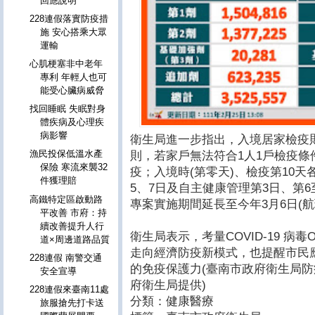
回應說明
228連假落實防疫措
施 安心搭乘大眾
運輸
心肌梗塞非中老年
專利 年輕人也可
能受心臟病威脅
找回睡眠 失眠對身
體疾病及心理疾
病影響
衛生局進一步指出，入境居家檢疫
漁民投保低溫水產
則，若家戶無法符合1人1戶檢疫條
保險 寒流來襲32
疫；入境時(第零天)、檢疫第10天
件獲理賠
5、7日及自主健康管理第3日、第
高鐵特定區啟動路
專案實施期間延長至今年3月6日(
平改善 市府：持
續改善提升人行
衛生局表示，考量COVID-19 病毒
道×周邊道路品質
走向經濟防疫新模式，也提醒市民
228連假 南警交通
的免疫保護力(臺南市政府衛生局防疫專線
安全宣導
府衛生局提供)
228連假來臺南11處
分類：健康醫療
旅服搶先打卡送