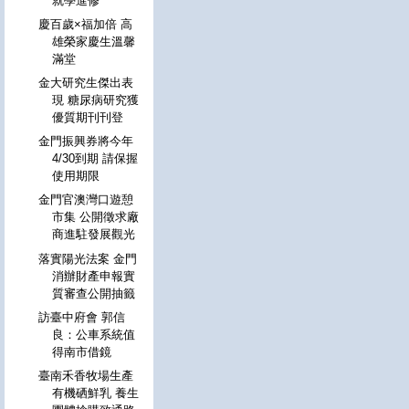
就學進修
慶百歲×福加倍 高
雄榮家慶生溫馨
滿堂
金大研究生傑出表
現 糖尿病研究獲
優質期刊刊登
金門振興券將今年
4/30到期 請保握
使用期限
金門官澳灣口遊憩
市集 公開徵求廠
商進駐發展觀光
落實陽光法案 金門
消辦財產申報實
質審查公開抽籤
訪臺中府會 郭信
良：公車系統值
得南市借鏡
臺南禾香牧場生產
有機硒鮮乳 養生