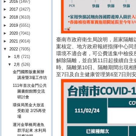
►
2016
(1497)
►
2017
(2427)
►
2018
(3610)
►
2019
(5551)
►
2020
(7041)
臺南市政府衛生局說明，居家隔離
►
2021
(9014)
案核定、地方政府報經指揮中心同
▼
2022
(7935)
環境不適合者，可公費送集中檢疫
►
1月
(721)
解除隔離，並自第11日起接續自主
▼
2月
(526)
時、隔離第10日、隔離期間出現相
金門國際版畫展辦
至7日及自主健康管理第6至7日則
講座暨3場工作坊
111年首次金門公共
圖書館館際交流
研討會
環保局黑金大放送
受歡迎 2/25再登
場
運河金華橋周邊魚
群浮起來 水利局