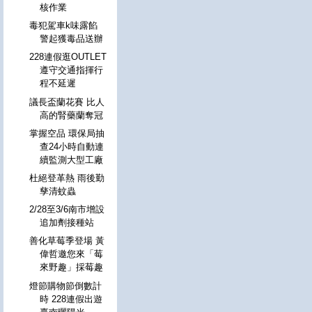
核作業
毒犯駕車k味露餡
警起獲毒品送辦
228連假逛OUTLET
遵守交通指揮行
程不延遲
議長盃蘭花賽 比人
高的腎藥蘭奪冠
掌握空品 環保局抽
查24小時自動連
續監測大型工廠
杜絕登革熱 雨後勤
孳清蚊蟲
2/28至3/6南市增設
追加劑接種站
善化草莓季登場 黃
偉哲邀您來「莓
來野趣」採莓趣
燈節購物節倒數計
時 228連假出遊