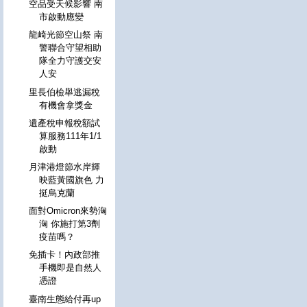
空品受天候影響 南
市啟動應變
龍崎光節空山祭 南
警聯合守望相助
隊全力守護交安
人安
里長伯檢舉逃漏稅
有機會拿獎金
遺產稅申報稅額試
算服務111年1/1
啟動
月津港燈節水岸輝
映藍黃國旗色 力
挺烏克蘭
面對Omicron來勢洶
洶 你施打第3劑
疫苗嗎？
免插卡！內政部推
手機即是自然人
憑證
臺南生態給付再up