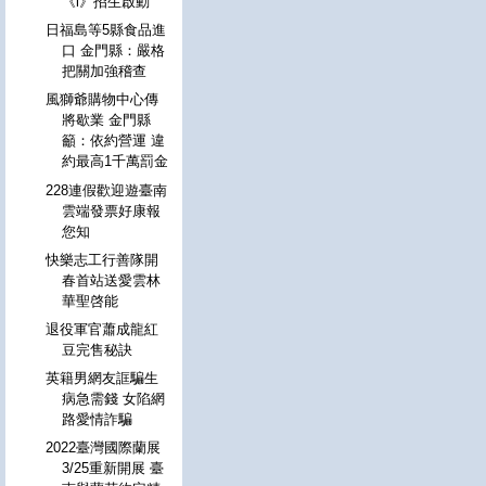
《i》招生啟動
日福島等5縣食品進
口 金門縣：嚴格
把關加強稽查
風獅爺購物中心傳
將歇業 金門縣
籲：依約營運 違
約最高1千萬罰金
228連假歡迎遊臺南
雲端發票好康報
您知
快樂志工行善隊開
春首站送愛雲林
華聖啓能
退役軍官蕭成龍紅
豆完售秘訣
英籍男網友誆騙生
病急需錢 女陷網
路愛情詐騙
2022臺灣國際蘭展
3/25重新開展 臺