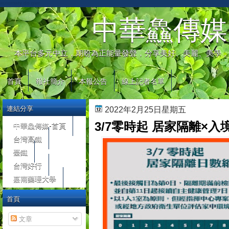
automaty do gier
中華鱻傳媒
本平台多元中立，期盼為正能量發聲，分享美好、美麗、美學，
首頁
報社簡介
本報公告
線上記者名單
連結分享
2022年2月25日星期五
3/7零時起 居家隔離×
中華鱻傳媒-首頁
台灣高鐵
臺鐵
台灣好行
嘉南藥理大學
首頁
文章