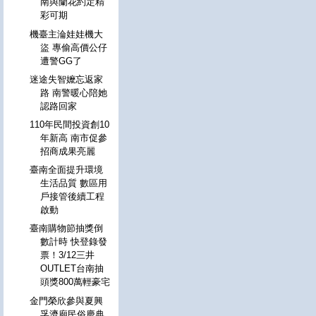
南與蘭花約定精
彩可期
機臺主淪娃娃機大
盜 專偷高價公仔
遭警GG了
迷途失智嬤忘返家
路 南警暖心陪她
認路回家
110年民間投資創10
年新高 南市促參
招商成果亮麗
臺南全面提升環境
生活品質 數區用
戶接管後續工程
啟動
臺南購物節抽獎倒
數計時 快登錄發
票！3/12三井
OUTLET台南抽
頭獎800萬輕豪宅
金門榮欣參與夏興
孚濟廟民俗慶典