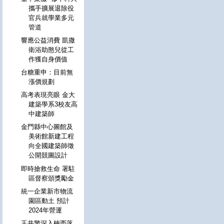
攜手擴展退除役
官兵就學業多元
管道
響應公益消費 凱撒
衛浴助憨兒從工
作獲自身價值
台糖重申：目前無
漲價規劃
高考表現亮眼 金大
建築學系3校友高
中建築師
金門縣中心圖館及
美術館新建工程
向全國建築師徵
公開競圖設計
即時搶救生命 署駐
區督察頒獎勵金
統一企業新市物流
園區動土 預計
2024年營運
玉井警深入楠西落