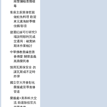
南警攔檢查獲槍
毒
客座主廚黃偉哲親
做鮭魚料理 歡迎
來元素海鮮季嚐
佳餚/影音
捷運紅線可行研究3
場說明順利完成
交通局：確實納
期末作業檢討
中華佛教善緣慈善
會傳愛 關懷嘉義
嵩壽榮民眷
慎用瓦斯保安全 勿
讓瓦斯成不定時
炸彈
國立空大拜會彰化
榮服處宣導進修
管道
榮服處×美和科大交
流 助退除役官兵