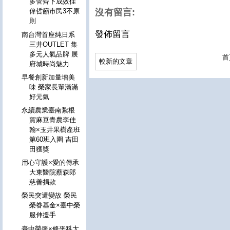
多管齊下成效佳
沒有留言:
偉哲籲市民3不原
則
發佈留言
南台灣首座純日系
三井OUTLET 集
多元人氣品牌 展
首
較新的文章
府城時尚魅力
早餐創新加量增美
味 榮家長輩滿滿
好元氣
永續農業臺南紮根
賀麻豆青農李佳
翰×玉井果樹產班
第60班入圍 吉田
田獲獎
用心守護×愛的傳承
大東醫院蔡森郎
慈善捐款
榮民突遭變故 榮民
榮眷基金×臺中榮
服伸援手
臺中榮服×修平科大