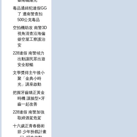
臺南曬陽光
毒品通緝犯連假GG
了 遭南警查扣
500公克毒品
空拍機助攻 南警3D
視角清查沿海偏
僻空屋工寮護治
安
228連假 南警傾力
出動讓民眾出遊
安全順暢
文學獎得主午後小
聚「金典小時
光」講座啟動
把握牙齒矯正黃金
時機 讓臉型×牙
齒一起改善
228連假 南警加強
取締酒駕危駕
十六歲正青春藝術
節 少年扮戲計畫