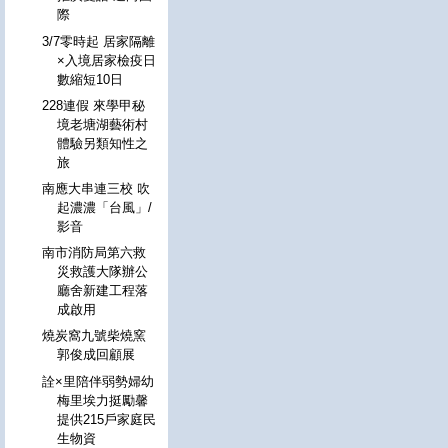
際
3/7零時起 居家隔離
×入境居家檢疫日
數縮短10日
228連假 來學甲秘
境老塘湖藝術村
體驗另類知性之
旅
南應大串連三校 吹
起濃濃「台風」/
影音
南市消防局第六救
災救護大隊辦公
廳舍新建工程落
成啟用
燒炭窩九號柴燒窯
郭俊成回顧展
詮×里陪伴弱勢婦幼
梅里埃力挺勵馨
提供215戶家庭民
生物資