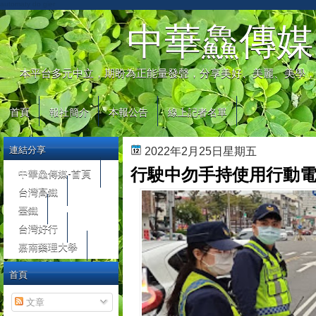
automaty do gier
中華鱻傳媒
本平台多元中立，期盼為正能量發聲，分享美好、美麗、美學，
首頁
報社簡介
本報公告
線上記者名單
連結分享
2022年2月25日星期五
行駛中勿手持使用行動電
中華鱻傳媒-首頁
台灣高鐵
臺鐵
台灣好行
嘉南藥理大學
首頁
文章