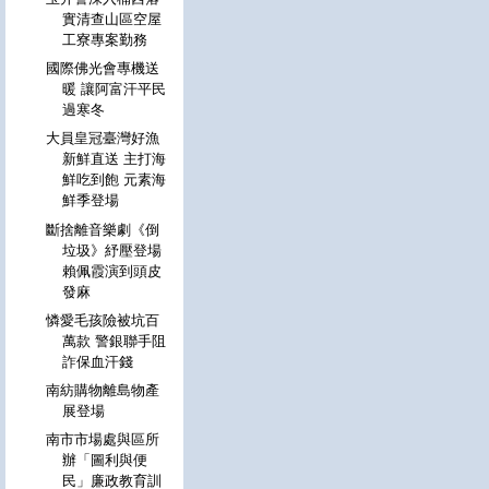
實清查山區空屋
工寮專案勤務
國際佛光會專機送
暖 讓阿富汗平民
過寒冬
大員皇冠臺灣好漁
新鮮直送 主打海
鮮吃到飽 元素海
鮮季登場
斷捨離音樂劇《倒
垃圾》紓壓登場
賴佩霞演到頭皮
發麻
憐愛毛孩險被坑百
萬款 警銀聯手阻
詐保血汗錢
南紡購物離島物產
展登場
南市市場處與區所
辦「圖利與便
民」廉政教育訓