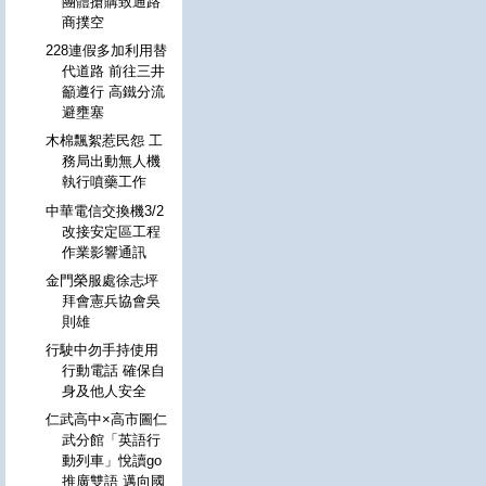
團體搶購致通路
商撲空
228連假多加利用替
代道路 前往三井
籲遵行 高鐵分流
避壅塞
木棉飄絮惹民怨 工
務局出動無人機
執行噴藥工作
中華電信交換機3/2
改接安定區工程
作業影響通訊
金門榮服處徐志坪
拜會憲兵協會吳
則雄
行駛中勿手持使用
行動電話 確保自
身及他人安全
仁武高中×高市圖仁
武分館「英語行
動列車」悅讀go
推廣雙語 邁向國