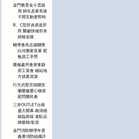
金門教育金斗雲啟
用 師生及家長孩
子間互動更即時
B、C型肝炎易造肝
癌 醫籲快做肝炎
篩檢追蹤
輔導會吳志揚關懷
白河榮家長輩 慰
勉員工辛勞
榮服處拜會屏東縣
府工策會 鏈結地
方就業資源
行天武聖宮捐贈宜
蘭榮服愛心物資
慰問榮民眷
三井OUTLET台南
盛大開幕 賴清德
親臨剪綵 進駐品
牌吸睛/影音
金門消防辦理年度
義勇消防組織評