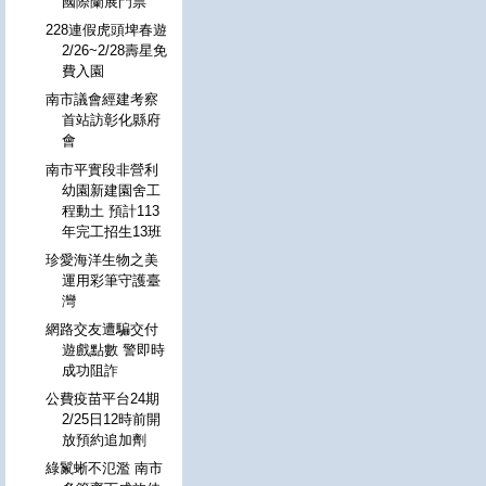
國際蘭展門票
228連假虎頭埤春遊
2/26~2/28壽星免
費入園
南市議會經建考察
首站訪彰化縣府
會
南市平實段非營利
幼園新建園舍工
程動土 預計113
年完工招生13班
珍愛海洋生物之美
運用彩筆守護臺
灣
網路交友遭騙交付
遊戲點數 警即時
成功阻詐
公費疫苗平台24期
2/25日12時前開
放預約追加劑
綠鬣蜥不氾濫 南市