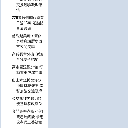
交換經驗凝聚感
情
228連假臺南旅遊首
日逾15萬 景點踏
青最逍遙
越晚越美麗！臺南
力推府城歷史城
市夜間美學
高齡長輩外出 保護
自我安全認知
高市圖澄觀分館 行
動書車虎虎生風
山上水道博館淨水
池區櫻花盛開 南
警加強交通疏導
金寧鄉獲內政部績
優基層役政單位
金門金寧湖峰×埔後
雙忠廟醮慶 楊忠
俊率員上香祈福