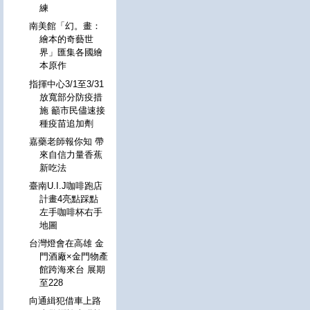
練
南美館「幻。畫：
繪本的奇藝世
界」匯集各國繪
本原作
指揮中心3/1至3/31
放寬部分防疫措
施 籲市民儘速接
種疫苗追加劑
嘉藥老師報你知 帶
來自信力量香蕉
新吃法
臺南U.I.J咖啡跑店
計畫4亮點踩點
左手咖啡杯右手
地圖
台灣燈會在高雄 金
門酒廠×金門物產
館跨海來台 展期
至228
向通緝犯借車上路