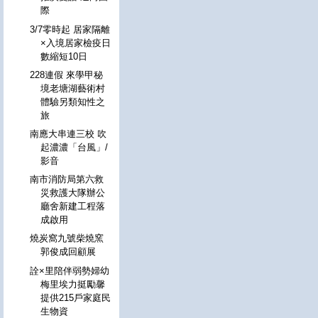
際
3/7零時起 居家隔離
×入境居家檢疫日
數縮短10日
228連假 來學甲秘
境老塘湖藝術村
體驗另類知性之
旅
南應大串連三校 吹
起濃濃「台風」/
影音
南市消防局第六救
災救護大隊辦公
廳舍新建工程落
成啟用
燒炭窩九號柴燒窯
郭俊成回顧展
詮×里陪伴弱勢婦幼
梅里埃力挺勵馨
提供215戶家庭民
生物資