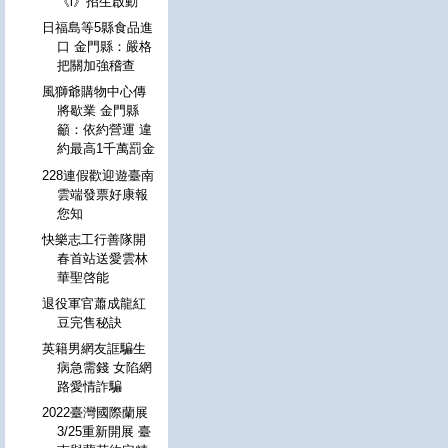
《i》招生啟動
日福島等5縣食品進
口 金門縣：嚴格
把關加強稽查
風獅爺購物中心傳
將歇業 金門縣
籲：依約營運 違
約最高1千萬罰金
228連假歡迎遊臺南
雲端發票好康報
您知
快樂志工行善隊開
春首站送愛雲林
華聖啓能
退役軍官蕭成龍紅
豆完售秘訣
英籍男網友誆騙生
病急需錢 女陷網
路愛情詐騙
2022臺灣國際蘭展
3/25重新開展 臺