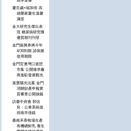
就學進修
慶百歲×福加倍 高
雄榮家慶生溫馨
滿堂
金大研究生傑出表
現 糖尿病研究獲
優質期刊刊登
金門振興券將今年
4/30到期 請保握
使用期限
金門官澳灣口遊憩
市集 公開徵求廠
商進駐發展觀光
落實陽光法案 金門
消辦財產申報實
質審查公開抽籤
訪臺中府會 郭信
良：公車系統值
得南市借鏡
臺南禾香牧場生產
有機硒鮮乳 養生