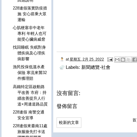
回應說明
228連假落實防疫措
施 安心搭乘大眾
運輸
心肌梗塞非中老年
專利 年輕人也可
能受心臟病威脅
找回睡眠 失眠對身
體疾病及心理疾
病影響
at
星期五, 2月 25, 2022
漁民投保低溫水產
Labels:
新聞總覽-社會
保險 寒流來襲32
件獲理賠
高鐵特定區啟動路
平改善 市府：持
沒有留言:
續改善提升人行
道×周邊道路品質
發佈留言
228連假 南警交通
安全宣導
首
較新的文章
228連假來臺南11處
旅服搶先打卡送