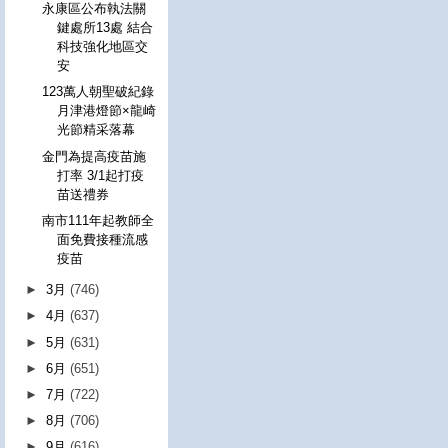
永康區公布執法關
鍵處所13處 結合
科技強化地區交
安
123萬人朝聖破紀錄
月津港燈節×龍崎
光節精采落幕
金門為提高疫苗施
打率 3/1起打疫
苗送禮券
南市111年起教師全
面免費接種流感
疫苗
►
3月
(746)
►
4月
(637)
►
5月
(631)
►
6月
(651)
►
7月
(722)
►
8月
(706)
►
9月
(616)