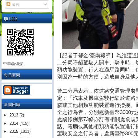
留言
QR CODE
【記者于郁金/臺南報導】為維護
二分局呼籲駕駛人開車、騎車時，
中華鱻傳媒
類功能裝置，行人在過馬路同時，
每日新聞
別因為一時的方便，造成自身及他
警二分局表示，依道路交通管理處罰
定：「汽車及機車駕駛行駛於道路
新聞回顧
腦或其他相類功能裝置進行撥接、
全之行為者，分別處新臺幣3000元
►
2013
(2)
處罰條例第73條亦訂有相關處罰
►
2014
(415)
話、電腦或其他相類功能裝置進行
►
2015
(1811)
駕駛安全之行為者，處新臺幣300元