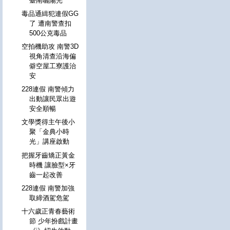
臺南曬陽光
毒品通緝犯連假GG
了 遭南警查扣
500公克毒品
空拍機助攻 南警3D
視角清查沿海偏
僻空屋工寮護治
安
228連假 南警傾力
出動讓民眾出遊
安全順暢
文學獎得主午後小
聚「金典小時
光」講座啟動
把握牙齒矯正黃金
時機 讓臉型×牙
齒一起改善
228連假 南警加強
取締酒駕危駕
十六歲正青春藝術
節 少年扮戲計畫