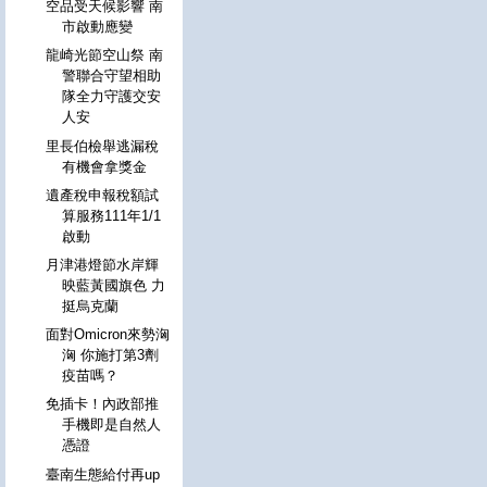
空品受天候影響 南
市啟動應變
龍崎光節空山祭 南
警聯合守望相助
隊全力守護交安
人安
里長伯檢舉逃漏稅
有機會拿獎金
遺產稅申報稅額試
算服務111年1/1
啟動
月津港燈節水岸輝
映藍黃國旗色 力
挺烏克蘭
面對Omicron來勢洶
洶 你施打第3劑
疫苗嗎？
免插卡！內政部推
手機即是自然人
憑證
臺南生態給付再up