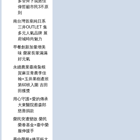
多管齊下成效佳
偉哲籲市民3不原
則
南台灣首座純日系
三井OUTLET 集
多元人氣品牌 展
府城時尚魅力
早餐創新加量增美
味 榮家長輩滿滿
好元氣
永續農業臺南紮根
賀麻豆青農李佳
翰×玉井果樹產班
第60班入圍 吉田
田獲獎
用心守護×愛的傳承
大東醫院蔡森郎
慈善捐款
榮民突遭變故 榮民
榮眷基金×臺中榮
服伸援手
臺中榮服×修平科大