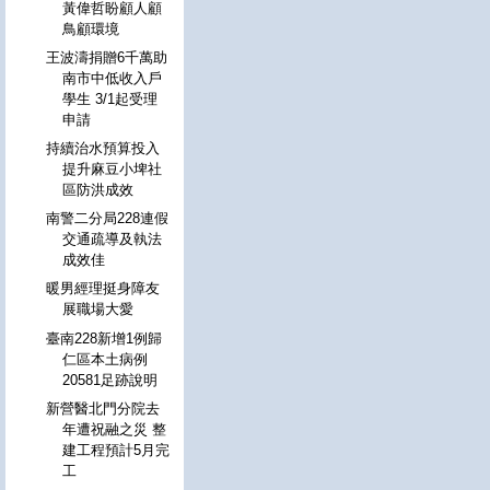
黃偉哲盼顧人顧
鳥顧環境
王波濤捐贈6千萬助
南市中低收入戶
學生 3/1起受理
申請
持續治水預算投入
提升麻豆小埤社
區防洪成效
南警二分局228連假
交通疏導及執法
成效佳
暖男經理挺身障友
展職場大愛
臺南228新增1例歸
仁區本土病例
20581足跡說明
新營醫北門分院去
年遭祝融之災 整
建工程預計5月完
工