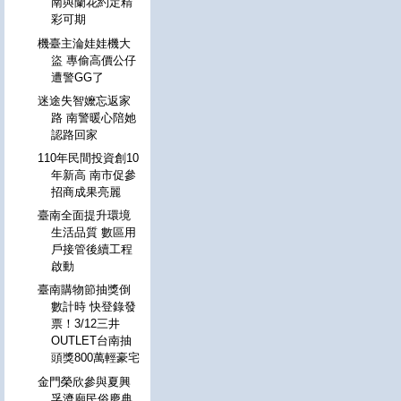
南與蘭花約定精
彩可期
機臺主淪娃娃機大
盜 專偷高價公仔
遭警GG了
迷途失智嬤忘返家
路 南警暖心陪她
認路回家
110年民間投資創10
年新高 南市促參
招商成果亮麗
臺南全面提升環境
生活品質 數區用
戶接管後續工程
啟動
臺南購物節抽獎倒
數計時 快登錄發
票！3/12三井
OUTLET台南抽
頭獎800萬輕豪宅
金門榮欣參與夏興
孚濟廟民俗慶典