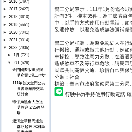
►
2016
(1497)
警二分局表示，111年1月份迄今
►
2017
(2427)
計有3件、機車35件，為了節省荷
►
2018
(3610)
中，以手持方式使用行動電話，如
►
2019
(5551)
妥適停放，以避免造成無法彌補傷
►
2020
(7041)
►
2021
(9014)
警二分局強調，為避免駕駛人在行
▼
2022
(7935)
行撥接、通話或做其他行動，例如傳
►
1月
(721)
車操控，導致注意力分散，在遭遇
▼
2月
(526)
造成煞車不及等行車危險，請民眾
民眾共同關懷交通、珍惜自己與保
金門國際版畫展辦
講座暨3場工作坊
分類：社會
111年首次金門公共
標籤：臺南市政府警察局第二分局
,
圖書館館際交流
行駛中勿手持使用行動電話 
研討會
環保局黑金大放送
受歡迎 2/25再登
場
運河金華橋周邊魚
群浮起來 水利局