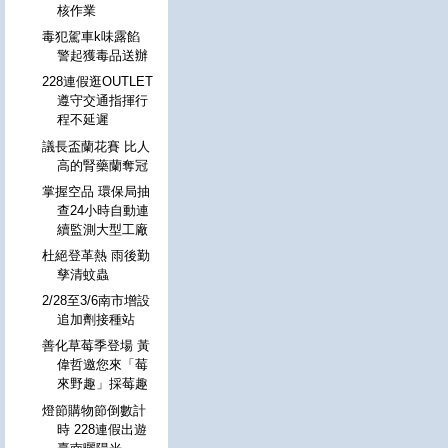
核作業
毒犯駕車k味露餡
警起獲毒品送辦
228連假逛OUTLET
遵守交通指揮行
程不延遲
議長盃蘭花賽 比人
高的腎藥蘭奪冠
掌握空品 環保局抽
查24小時自動連
續監測大型工廠
杜絕登革熱 雨後勤
孳清蚊蟲
2/28至3/6南市增設
追加劑接種站
善化草莓季登場 黃
偉哲邀您來「莓
來野趣」採莓趣
燈節購物節倒數計
時 228連假出遊