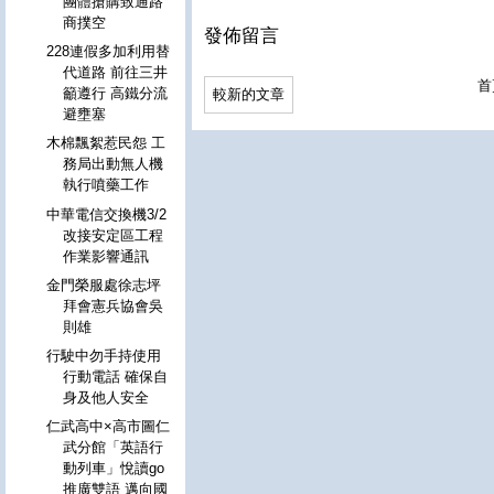
團體搶購致通路
商撲空
發佈留言
228連假多加利用替
代道路 前往三井
首
籲遵行 高鐵分流
較新的文章
避壅塞
木棉飄絮惹民怨 工
務局出動無人機
執行噴藥工作
中華電信交換機3/2
改接安定區工程
作業影響通訊
金門榮服處徐志坪
拜會憲兵協會吳
則雄
行駛中勿手持使用
行動電話 確保自
身及他人安全
仁武高中×高市圖仁
武分館「英語行
動列車」悅讀go
推廣雙語 邁向國