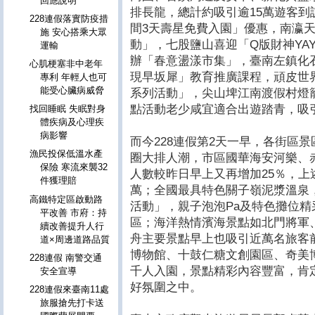
回應說明
排長龍，總計約吸引逾15萬遊客到
228連假落實防疫措
間3天壽星免費入園」優惠，南瀛
施 安心搭乘大眾
動」，七股鹽山喜迎「Q版財神YA
運輸
辦「春意盪漾市集」，臺南左鎮化
心肌梗塞非中老年
現早坂犀」教育推廣課程，頑皮世
專利 年輕人也可
能受心臟病威脅
系列活動」，尖山埤江南渡假村燈
點活動老少咸宜適合出遊踏青，吸
找回睡眠 失眠對身
體疾病及心理疾
病影響
而今228連假第2天一早，各街區
漁民投保低溫水產
圈大排人潮，市區國華海安河樂、
保險 寒流來襲32
人數較昨日早上又再增加25％，上
件獲理賠
萬；全國最具特色關子嶺泥漿溫泉
高鐵特定區啟動路
活動」，親子泡泡Pa及特色攤位精
平改善 市府：持
區；海洋熱情濱海景點如北門將軍
續改善提升人行
舟主要景點早上也吸引近萬名旅客
道×周邊道路品質
博物館、十鼓仁糖文創園區、奇美
228連假 南警交通
千人入園，景點精彩內容豐富，肯
安全宣導
好氛圍之中。
228連假來臺南11處
旅服搶先打卡送