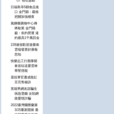
《i》招生啟動
日福島等5縣食品進
口 金門縣：嚴格
把關加強稽查
風獅爺購物中心傳
將歇業 金門縣
籲：依約營運 違
約最高1千萬罰金
228連假歡迎遊臺南
雲端發票好康報
您知
快樂志工行善隊開
春首站送愛雲林
華聖啓能
退役軍官蕭成龍紅
豆完售秘訣
英籍男網友誆騙生
病急需錢 女陷網
路愛情詐騙
2022臺灣國際蘭展
3/25重新開展 臺