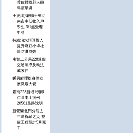
黃偉哲盼顧人顧
鳥顧環境
王波濤捐贈6千萬助
南市中低收入戶
學生 3/1起受理
申請
持續治水預算投入
提升麻豆小埤社
區防洪成效
南警二分局228連假
交通疏導及執法
成效佳
暖男經理挺身障友
展職場大愛
臺南228新增1例歸
仁區本土病例
20581足跡說明
新營醫北門分院去
年遭祝融之災 整
建工程預計5月完
工