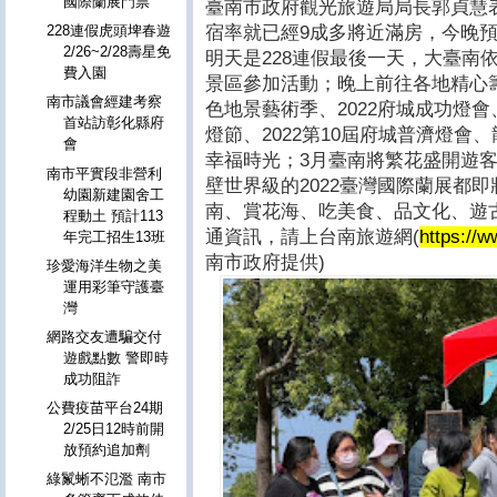
國際蘭展門票
臺南市政府觀光旅遊局局長郭貞慧
宿率就已經9成多將近滿房，今晚
228連假虎頭埤春遊
2/26~2/28壽星免
明天是228連假最後一天，大臺南
費入園
景區參加活動；晚上前往各地精心籌
南市議會經建考察
色地景藝術季、2022府城成功燈會
首站訪彰化縣府
燈節、2022第10屆府城普濟燈
會
幸福時光；3月臺南將繁花盛開遊
南市平實段非營利
壁世界級的2022臺灣國際蘭展都
幼園新建園舍工
南、賞花海、吃美食、品文化、遊
程動土 預計113
通資訊，請上台南旅遊網(
https://w
年完工招生13班
南市政府提供)
珍愛海洋生物之美
運用彩筆守護臺
灣
網路交友遭騙交付
遊戲點數 警即時
成功阻詐
公費疫苗平台24期
2/25日12時前開
放預約追加劑
綠鬣蜥不氾濫 南市