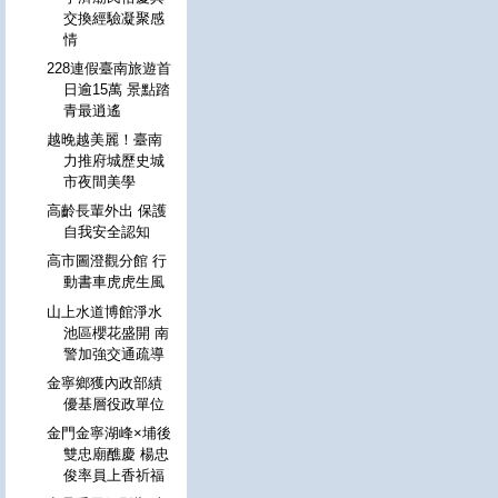
交換經驗凝聚感
情
228連假臺南旅遊首
日逾15萬 景點踏
青最逍遙
越晚越美麗！臺南
力推府城歷史城
市夜間美學
高齡長輩外出 保護
自我安全認知
高市圖澄觀分館 行
動書車虎虎生風
山上水道博館淨水
池區櫻花盛開 南
警加強交通疏導
金寧鄉獲內政部績
優基層役政單位
金門金寧湖峰×埔後
雙忠廟醮慶 楊忠
俊率員上香祈福