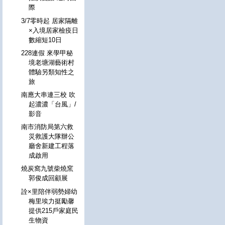
際
3/7零時起 居家隔離
×入境居家檢疫日
數縮短10日
228連假 來學甲秘
境老塘湖藝術村
體驗另類知性之
旅
南應大串連三校 吹
起濃濃「台風」/
影音
南市消防局第六救
災救護大隊辦公
廳舍新建工程落
成啟用
燒炭窩九號柴燒窯
郭俊成回顧展
詮×里陪伴弱勢婦幼
梅里埃力挺勵馨
提供215戶家庭民
生物資