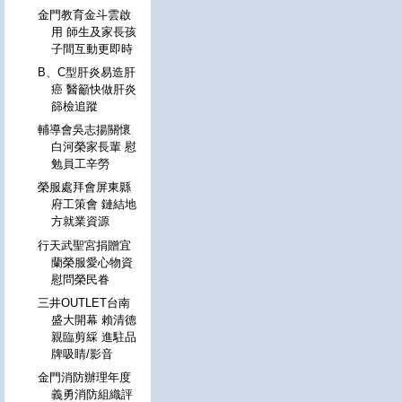
金門教育金斗雲啟
用 師生及家長孩
子間互動更即時
B、C型肝炎易造肝
癌 醫籲快做肝炎
篩檢追蹤
輔導會吳志揚關懷
白河榮家長輩 慰
勉員工辛勞
榮服處拜會屏東縣
府工策會 鏈結地
方就業資源
行天武聖宮捐贈宜
蘭榮服愛心物資
慰問榮民眷
三井OUTLET台南
盛大開幕 賴清德
親臨剪綵 進駐品
牌吸睛/影音
金門消防辦理年度
義勇消防組織評