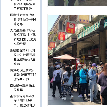
實清查山區空屋
工寮專案勤務
國際佛光會專機送
暖 讓阿富汗平民
過寒冬
大員皇冠臺灣好漁
新鮮直送 主打海
鮮吃到飽 元素海
鮮季登場
斷捨離音樂劇《倒
垃圾》紓壓登場
賴佩霞演到頭皮
發麻
憐愛毛孩險被坑百
萬款 警銀聯手阻
詐保血汗錢
南紡購物離島物產
展登場
南市市場處與區所
辦「圖利與便
民」廉政教育訓