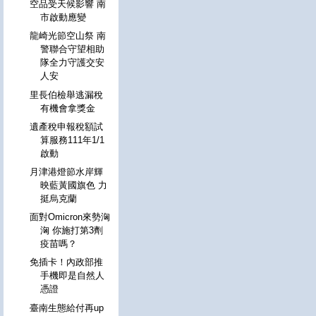
空品受天候影響 南
市啟動應變
龍崎光節空山祭 南
警聯合守望相助
隊全力守護交安
人安
里長伯檢舉逃漏稅
有機會拿獎金
遺產稅申報稅額試
算服務111年1/1
啟動
月津港燈節水岸輝
映藍黃國旗色 力
挺烏克蘭
面對Omicron來勢洶
洶 你施打第3劑
疫苗嗎？
免插卡！內政部推
手機即是自然人
憑證
臺南生態給付再up