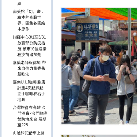
練
南美館「幻。畫：
繪本的奇藝世
界」匯集各國繪
本原作
指揮中心3/1至3/31
放寬部分防疫措
施 籲市民儘速接
種疫苗追加劑
嘉藥老師報你知 帶
來自信力量香蕉
新吃法
臺南U.I.J咖啡跑店
計畫4亮點踩點
左手咖啡杯右手
地圖
台灣燈會在高雄 金
門酒廠×金門物產
館跨海來台 展期
至228
向通緝犯借車上路