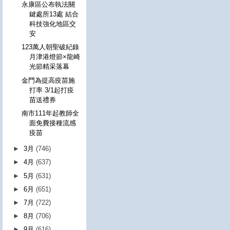
永康區公布執法關
鍵處所13處 結合
科技強化地區交
安
123萬人朝聖破紀錄
月津港燈節×龍崎
光節精采落幕
金門為提高疫苗施
打率 3/1起打疫
苗送禮券
南市111年起教師全
面免費接種流感
疫苗
►
3月
(746)
►
4月
(637)
►
5月
(631)
►
6月
(651)
►
7月
(722)
►
8月
(706)
►
9月
(616)