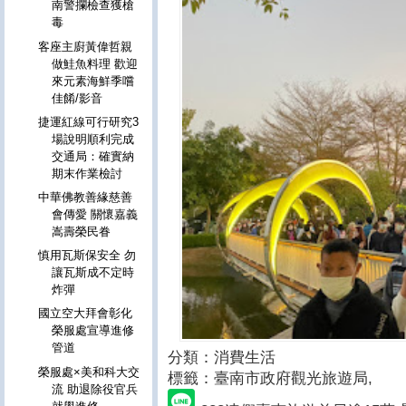
南警攔檢查獲槍
毒
客座主廚黃偉哲親
做鮭魚料理 歡迎
來元素海鮮季嚐
佳餚/影音
捷運紅線可行研究3
場說明順利完成
交通局：確實納
期末作業檢討
中華佛教善緣慈善
會傳愛 關懷嘉義
嵩壽榮民眷
慎用瓦斯保安全 勿
讓瓦斯成不定時
炸彈
國立空大拜會彰化
榮服處宣導進修
管道
分類：消費生活
榮服處×美和科大交
標籤：臺南市政府觀光旅遊局
,
流 助退除役官兵