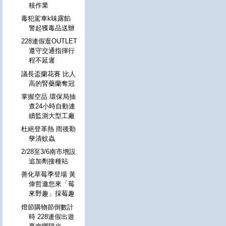
核作業
毒犯駕車k味露餡
警起獲毒品送辦
228連假逛OUTLET
遵守交通指揮行
程不延遲
議長盃蘭花賽 比人
高的腎藥蘭奪冠
掌握空品 環保局抽
查24小時自動連
續監測大型工廠
杜絕登革熱 雨後勤
孳清蚊蟲
2/28至3/6南市增設
追加劑接種站
善化草莓季登場 黃
偉哲邀您來「莓
來野趣」採莓趣
燈節購物節倒數計
時 228連假出遊