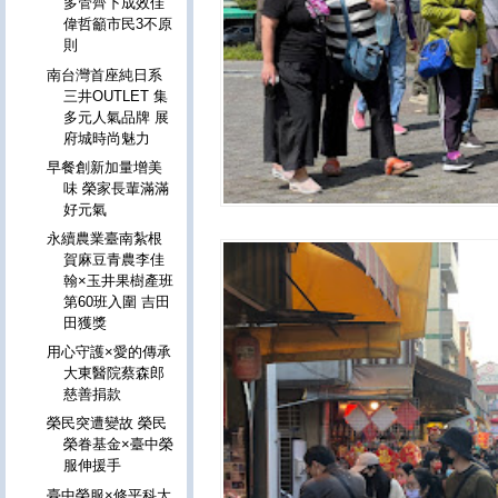
多管齊下成效佳
偉哲籲市民3不原
則
南台灣首座純日系
三井OUTLET 集
多元人氣品牌 展
府城時尚魅力
早餐創新加量增美
味 榮家長輩滿滿
好元氣
永續農業臺南紮根
賀麻豆青農李佳
翰×玉井果樹產班
第60班入圍 吉田
田獲獎
用心守護×愛的傳承
大東醫院蔡森郎
慈善捐款
榮民突遭變故 榮民
榮眷基金×臺中榮
服伸援手
臺中榮服×修平科大