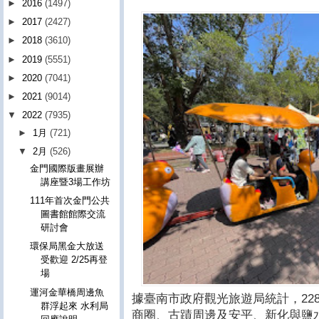
►
2016
(1497)
►
2017
(2427)
►
2018
(3610)
►
2019
(5551)
►
2020
(7041)
►
2021
(9014)
▼
2022
(7935)
►
1月
(721)
▼
2月
(526)
金門國際版畫展辦
講座暨3場工作坊
111年首次金門公共
圖書館館際交流
研討會
環保局黑金大放送
受歡迎 2/25再登
場
運河金華橋周邊魚
據臺南市政府觀光旅遊局統計，22
群浮起來 水利局
商圈、古蹟周邊及安平、新化與鹽