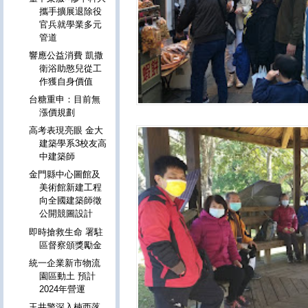
攜手擴展退除役
官兵就學業多元
管道
響應公益消費 凱撒
衛浴助憨兒從工
作獲自身價值
台糖重申：目前無
漲價規劃
高考表現亮眼 金大
建築學系3校友高
中建築師
金門縣中心圖館及
美術館新建工程
向全國建築師徵
公開競圖設計
即時搶救生命 署駐
區督察頒獎勵金
統一企業新市物流
園區動土 預計
2024年營運
玉井警深入楠西落