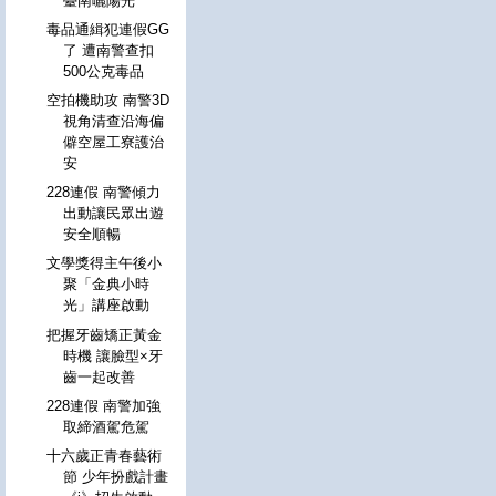
臺南曬陽光
毒品通緝犯連假GG
了 遭南警查扣
500公克毒品
空拍機助攻 南警3D
視角清查沿海偏
僻空屋工寮護治
安
228連假 南警傾力
出動讓民眾出遊
安全順暢
文學獎得主午後小
聚「金典小時
光」講座啟動
把握牙齒矯正黃金
時機 讓臉型×牙
齒一起改善
228連假 南警加強
取締酒駕危駕
十六歲正青春藝術
節 少年扮戲計畫