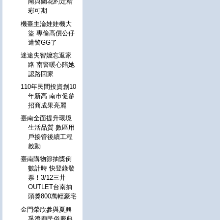
南與蘭花約定精
彩可期
機臺主淪娃娃機大
盜 專偷高價公仔
遭警GG了
迷途失智嬤忘返家
路 南警暖心陪她
認路回家
110年民間投資創10
年新高 南市促參
招商成果亮麗
臺南全面提升環境
生活品質 數區用
戶接管後續工程
啟動
臺南購物節抽獎倒
數計時 快登錄發
票！3/12三井
OUTLET台南抽
頭獎800萬輕豪宅
金門榮欣參與夏興
孚濟廟民俗慶典