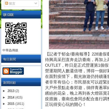
留言
QR CODE
中華鱻傳媒
【記者于郁金/臺南報導】228連
每日新聞
待興高采烈直奔走訪臺南，再加上
OUTLET，昨日是正式營運第1個
營運期間人數還倍增，博得一個好
在面對疫情下，觀光旅遊仍持續蓬
者非常有信心；市民朋友可以趕緊
新聞回顧
大戶外景點走春郊遊，徜徉青蔥翠
►
2013
(2)
繽紛的花朵，晚上再到各大燈區賞
►
2014
(415)
疫措施，臺南也會同步配合進行調
►
2015
(1811)
正玩得安心玩的開心！