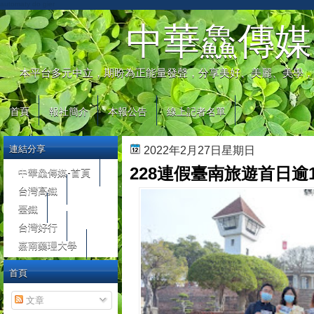
automaty do gier
中華鱻傳媒
本平台多元中立，期盼為正能量發聲，分享美好、美麗、美學，
首頁
報社簡介
本報公告
線上記者名單
連結分享
2022年2月27日星期日
228連假臺南旅遊首日逾
中華鱻傳媒-首頁
台灣高鐵
臺鐵
台灣好行
嘉南藥理大學
首頁
文章