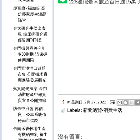
就學進修
228連假臺南旅遊首日逾15萬
慶百歲×福加倍 高
雄榮家慶生溫馨
滿堂
金大研究生傑出表
現 糖尿病研究獲
優質期刊刊登
金門振興券將今年
4/30到期 請保握
使用期限
金門官澳灣口遊憩
市集 公開徵求廠
商進駐發展觀光
落實陽光法案 金門
消辦財產申報實
質審查公開抽籤
at
星期日, 2月 27, 2022
訪臺中府會 郭信
Labels:
新聞總覽-消費生活
良：公車系統值
得南市借鏡
臺南禾香牧場生產
有機硒鮮乳 養生
沒有留言: