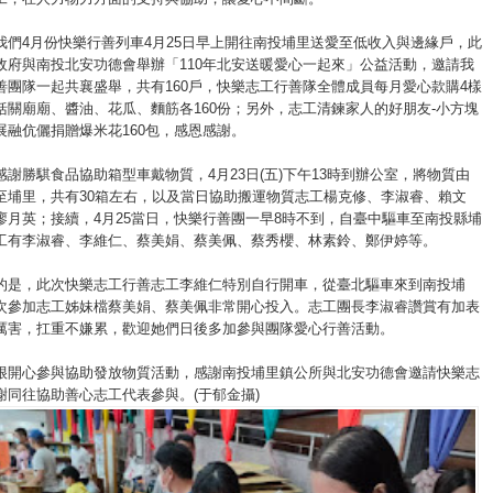
我們4月份快樂行善列車4月25日早上開往南投埔里送愛至低收入與邊緣戶，此
政府與南投北安功德會舉辦「110年北安送暖愛心一起來」公益活動，邀請我
善團隊一起共襄盛舉，共有160戶，快樂志工行善隊全體成員每月愛心款購4樣
括關廟廟、醬油、花瓜、麵筋各160份；另外，志工清鍊家人的好朋友-小方塊
展融伉儷捐贈爆米花160包，感恩感謝。
謝勝騏食品協助箱型車戴物質，4月23日(五)下午13時到辦公室，將物質由
至埔里，共有30箱左右，以及當日協助搬運物質志工楊克修、李淑睿、賴文
廖月英；接續，4月25當日，快樂行善團一早8時不到，自臺中驅車至南投縣埔
工有李淑睿、李維仁、蔡美娟、蔡美佩、蔡秀櫻、林素鈴、鄭伊婷等。
的是，此次快樂志工行善志工李維仁特別自行開車，從臺北驅車來到南投埔
次參加志工姊妹檔蔡美娟、蔡美佩非常開心投入。志工團長李淑睿讚賞有加表
厲害，扛重不嫌累，歡迎她們日後多加參與團隊愛心行善活動。
很開心參與協助發放物質活動，感謝南投埔里鎮公所與北安功德會邀請快樂志
謝同往協助善心志工代表參與。(于郁金攝)