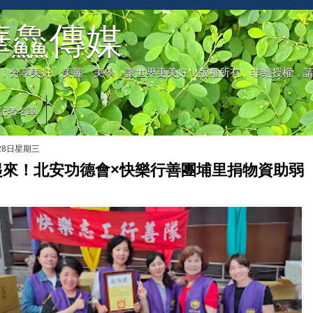
華鱻傳媒
，分享美好、美麗、美學，讓世界更美好！版權所有，非經授權，
記者名單
月28日星期三
起來！北安功德會×快樂行善團埔里捐物資助弱