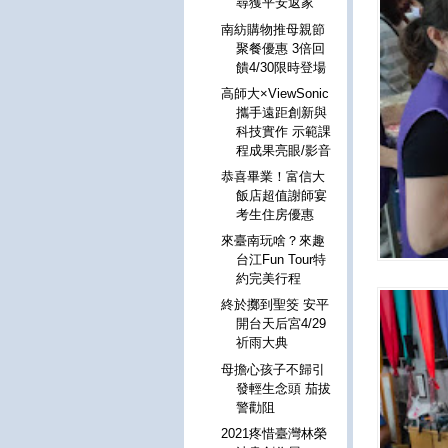
尋獲平安返家
南紡購物推母親節
聚餐優惠 3倍回
饋4/30限時登場
高師大×ViewSonic
攜手遠距創新與
科技實作 示範課
程成果亮眼/影音
恭喜畢業！富信大
飯店超值謝師宴
考生住房優惠
來臺南玩啥？來趣
台江Fun Tour特
約完美行程
終於擲到聖筊 安平
開台天后宮4/29
祈雨大典
母擔心孩子不歸引
發輕生念頭 茄拔
警勸阻
2021疼惜臺灣林榮