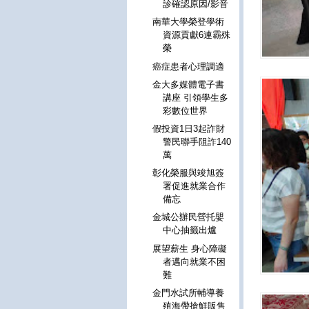
診確認原因/影音
南華大學榮登學術
資源貢獻6連霸殊
榮
癌症患者心理調適
金大多媒體電子書
講座 引領學生多
彩數位世界
假投資1日3起詐財
警民聯手阻詐140
萬
彰化榮服與竣旭簽
署促進就業合作
備忘
金城公辦民營托嬰
中心抽籤出爐
展望薪生 身心障礙
者邁向就業不困
難
金門水試所輔導養
殖海帶搶鮮販售