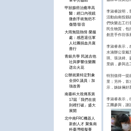
軍辛勞協助
甲狀腺癌治癒率高
李淑睿說明，
醫：經口內視鏡
活動由南投縣
微創手術無疤不
們快樂志工行
傷聲/影音
民生物質，包
大雨無阻熱情 榮服
創意手作坊張
處：感恩退伍軍
人社團捐血共襄
李淑睿表示，感
善行
水湳辦公室戴
青銀共學 民謠吉他
琪、張泳綺、
社與夢響佳樂團
里鎮，參與志
迸出火花
公辦就業特定對象
特別值得一提
全掛0 議員：加
里；另外，首
強改善
示，姊妹倆好
南臺科大視傳系第
李淑睿表示，
17屆「我們在規
工團參與，謝
則裡打破」盛大
展開
北中南FRC機器人
新創人才 聚集南
科臺灣模擬賽