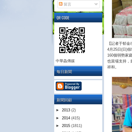
留言
QR CODE
【記者于郁金
4月25日(
160個弱勢
中華鱻傳媒
也當場支持，
祥和。
每日新聞
新聞回顧
►
2013
(2)
►
2014
(415)
►
2015
(1811)