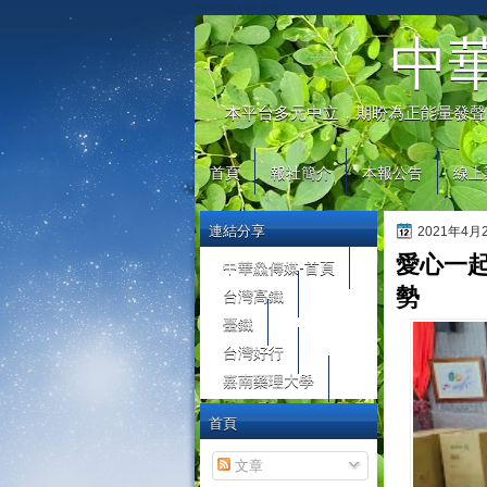
automaty do gier
中
本平台多元中立，期盼為正能量發聲
首頁
報社簡介
本報公告
線上
連結分享
2021年4
愛心一
中華鱻傳媒-首頁
台灣高鐵
勢
臺鐵
台灣好行
嘉南藥理大學
首頁
文章