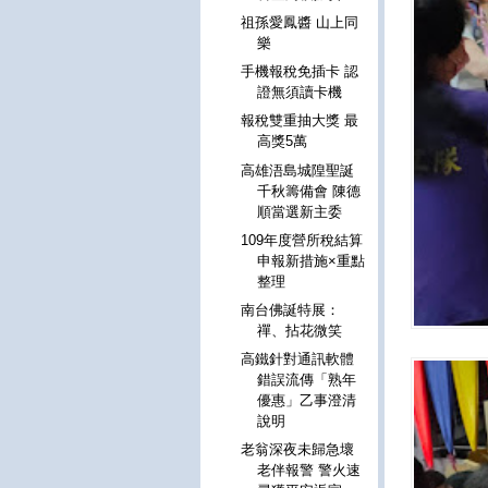
祖孫愛鳳醬 山上同
樂
手機報稅免插卡 認
證無須讀卡機
報稅雙重抽大獎 最
高獎5萬
高雄浯島城隍聖誕
千秋籌備會 陳德
順當選新主委
109年度營所稅結算
申報新措施×重點
整理
南台佛誕特展：
禪、拈花微笑
高鐵針對通訊軟體
錯誤流傳「熟年
優惠」乙事澄清
說明
老翁深夜未歸急壞
老伴報警 警火速