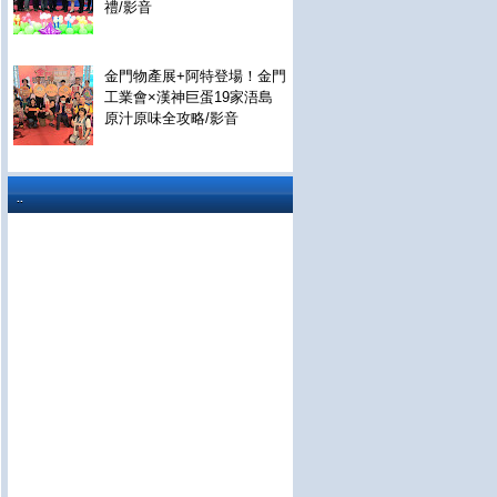
禮/影音
金門物產展+阿特登場！金門
工業會×漢神巨蛋19家浯島
原汁原味全攻略/影音
..