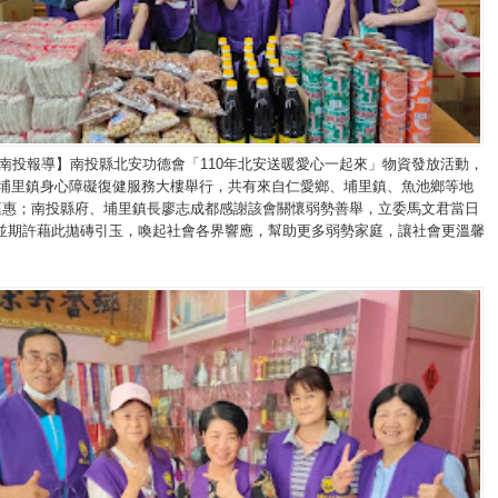
/南投報導】南投縣北安功德會「110年北安送暖愛心一起來」物資發放活動，
日)假埔里鎮身心障礙復健服務大樓舉行，共有來自仁愛鄉、埔里鎮、魚池鄉等地
家庭惠；南投縣府、埔里鎮長廖志成都感謝該會關懷弱勢善舉，立委馬文君當日
並期許藉此拋磚引玉，喚起社會各界響應，幫助更多弱勢家庭，讓社會更溫馨