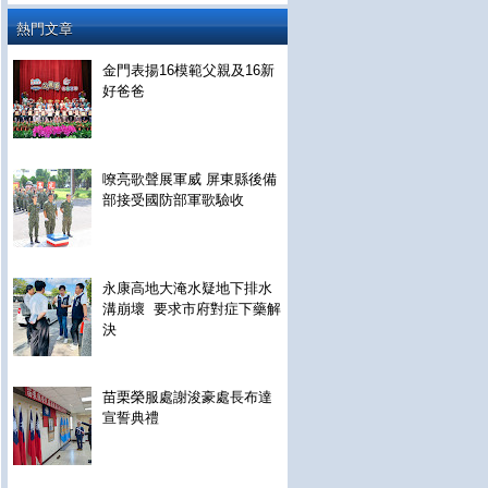
熱門文章
金門表揚16模範父親及16新
好爸爸
嘹亮歌聲展軍威 屏東縣後備
部接受國防部軍歌驗收
永康高地大淹水疑地下排水
溝崩壞 要求市府對症下藥解
決
苗栗榮服處謝浚豪處長布達
宣誓典禮