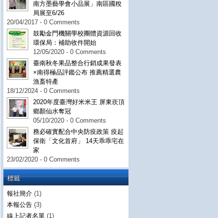
南方墨藝學會小品展」南區國稅
局展至6/26
20/04/2017 - 0 Comments
鼓勵金門機關學校團體資源回收
環保局：補助收件開始
12/05/2020 - 0 Comments
臺南秋冬果品整合行銷成果發表
×南得極品評鑑公布 推薦精選農
漁畜特產
18/12/2024 - 0 Comments
2020年度臺灣好米米王 屏東崁頂
鄉顏仙水奪冠
05/10/2020 - 0 Comments
務必確實配合中央防疫政策 疫起
保衛「文化首府」 14天乖乖宅在
家
23/02/2020 - 0 Comments
標籤
報社簡介
(1)
本報公告
(3)
線上記者名單
(1)