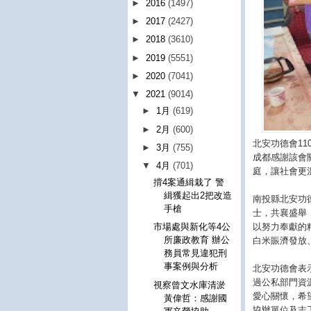
►
2016
(1497)
►
2017
(2427)
►
2018
(3610)
►
2019
(5551)
►
2020
(7041)
▼
2021
(9014)
►
1月
(619)
►
2月
(600)
北安功德會1
►
3月
(755)
成都感謝該會
▼
4月
(701)
庭，讓社會更
揹4案通緝栽了 警
緝獲起出2把改造
南投縣北安功
手槍
士，共襄盛舉
以努力奉獻的
市場處與新化等4公
所廉政教育 辦公
白米賑濟發放
務員常見違犯刑
事案例與分析
北安功德會表
過公私部門資
視察曾文水庫清淤
愛心關懷，希
黃偉哲：感謝國
協辦單位及志