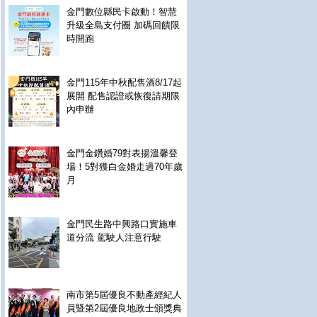
金門數位縣民卡啟動！智慧
升級全島支付圈 加碼回饋限
時開跑
金門115年中秋配售酒8/17起
展開 配售認證或恢復請期限
內申辦
金門金鑽婚79對表揚溫馨登
場！5對獲白金婚走過70年歲
月
金門民生路中興路口實施車
道分流 駕駛人注意行駛
南市第5屆優良不動產經紀人
員暨第2屆優良地政士頒獎典