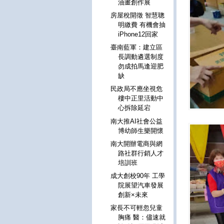
油畫創作展
房屋稅開徵 智慧聰
明繳費 有機會抽
iPhone12回家
臺南藍軍：建立區
長調動遴選制度
勿成拍馬逢迎肥
缺
民政局不應坐視危
樓中正里活動中
心拆除延宕
南大推AI社會公益
博幼師生樂開懷
南大開辦電商與網
路社群行銷人才
培訓班
成大創校90年 工學
院展望汽車發展
創新×未來
家長不可輕忽兒童
胸痛 醫：儘速就