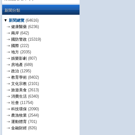
新聞分類
▼
新聞總覽
(64616)
⇢
健康醫藥
(6236)
⇢
兩岸
(642)
⇢
國防警政
(15319)
⇢
國際
(222)
⇢
地方
(2035)
⇢
娛樂影劇
(807)
⇢
房地產
(689)
⇢
政治
(1295)
⇢
教育學術
(8402)
⇢
文化宗教
(2101)
⇢
旅遊美食
(2613)
⇢
消費生活
(6340)
⇢
社會
(11754)
⇢
科技環保
(2090)
⇢
農漁牧業
(2544)
⇢
運動體育
(701)
⇢
金融財經
(826)