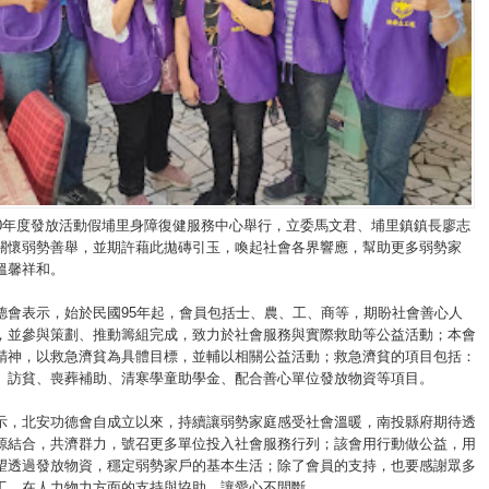
10年度發放活動假埔里身障復健服務中心舉行，立委馬文君、埔里鎮鎮長廖志
關懷弱勢善舉，並期許藉此拋磚引玉，喚起社會各界響應，幫助更多弱勢家
溫馨祥和。
德會表示，始於民國95年起，會員包括士、農、工、商等，期盼社會善心人
，並參與策劃、推動籌組完成，致力於社會服務與實際救助等公益活動；本會
精神，以救急濟貧為具體目標，並輔以相關公益活動；救急濟貧的項目包括：
、訪貧、喪葬補助、清寒學童助學金、配合善心單位發放物資等項目。
示，北安功德會自成立以來，持續讓弱勢家庭感受社會溫暖，南投縣府期待透
源結合，共濟群力，號召更多單位投入社會服務行列；該會用行動做公益，用
望透過發放物資，穩定弱勢家戶的基本生活；除了會員的支持，也要感謝眾多
工，在人力物力方面的支持與協助，讓愛心不間斷。