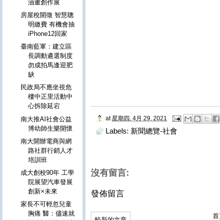
油畫創作展
房屋稅開徵 智慧聰
明繳費 有機會抽
iPhone12回家
臺南藍軍：建立區
長調動遴選制度
勿成拍馬逢迎肥
缺
民政局不應坐視危
樓中正里活動中
心拆除延宕
at
星期四, 4月 29, 2021
南大推AI社會公益
博幼師生樂開懷
Labels:
新聞總覽-社會
南大開辦電商與網
路社群行銷人才
培訓班
沒有留言:
成大創校90年 工學
院展望汽車發展
創新×未來
發佈留言
家長不可輕忽兒童
胸痛 醫：儘速就
首
較新的文章