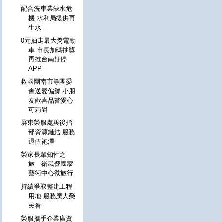
配合洗車業缺水危
機 水利局提供再
生水
0元抽走最大獎電動
車 市長加碼抽獎
再推台南好停
APP
救國團南市等團委
會送愛偏鄉 小朋
友歡喜品嘗愛心
可莉餅
屏東榮服處與後指
部資源鏈結 服務
退伍袍澤
榮家長輩知性之
旅 衛武營國家
藝術中心微旅行
持續爭取整建工程
用地 服務廣大榮
民眷
榮服攜手企業廣資