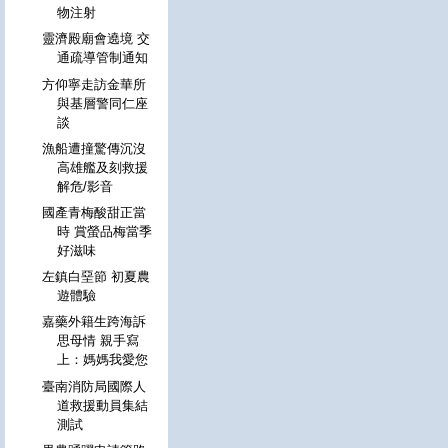
物注射
靈濟殿廟會遶境 交
通疏導管制通知
方仰寧走訪金華所
與基層警同仁座
談
漁船遭撞驚傳沉沒
高雄艦及刻救援
解危/影音
國產青梅酸甜正當
時 賞螢品梅當季
好滋味
左鎮白堊節 初夏農
遊體驗
嘉藥外籍生跨海訴
思母情 親手寫
上：媽媽我愛您
臺南消防局國際人
道救援動員集結
測試