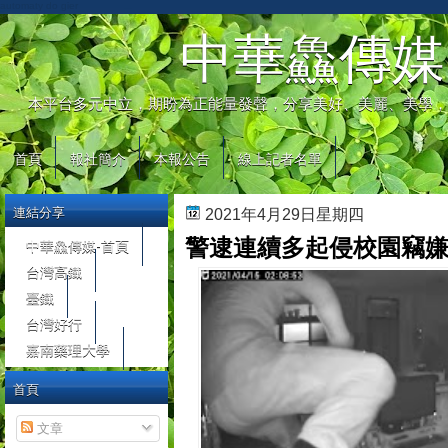
automaty do gier
中華鱻傳媒
本平台多元中立，期盼為正能量發聲，分享美好、美麗、美學，
首頁
報社簡介
本報公告
線上記者名單
連結分享
2021年4月29日星期四
警逮連續多起侵校園竊嫌
中華鱻傳媒-首頁
台灣高鐵
臺鐵
台灣好行
嘉南藥理大學
首頁
文章