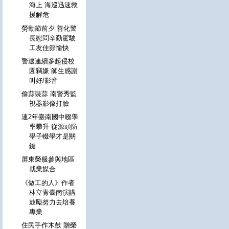
海上 海巡迅速救
援解危
勞動節前夕 善化警
長慰問辛勤駕駛
工友佳節愉快
警逮連續多起侵校
園竊嫌 師生感謝
叫好/影音
偷蒜裝蒜 南警秀監
視器影像打臉
連2年臺南國中輟學
率攀升 從源頭防
學子輟學才是關
鍵
屏東榮服參與地區
就業媒合
《做工的人》作者
林立青臺南演講
鼓勵努力去培養
專業
住民手作木鼓 贈榮