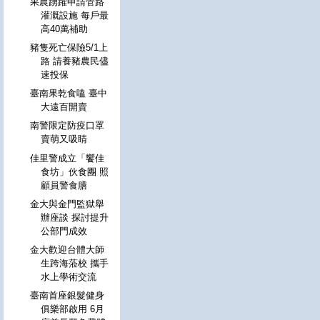
果農踴躍申請管路
灌溉設施 每戶最
高40萬補助
豬隻死亡保險5/1上
路 請養豬農民儘
速投保
臺南果乾食嗑 臺中
大遠百開賣
南警限定防疫口罩
賣萌又吸睛
佳里警成立「饗佳
食坊」伙食團 照
顧員警食膳
金大與金門監獄舉
辦座談 探討提升
公部門成效
金大歡迎台體大師
生跨海蒞校 攜手
水上學術交流
臺南首座銀髮健身
俱樂部啟用 6月