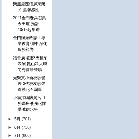
榮服處關懷屏東榮
民 溫馨感性
2021金門老兵召集
令出爐 預計
10/15起舉辦
金門辦廉政志工專
業教育訓練 深化
服務視野
議會廣場連3天精采
表演 崑山科大時
尚秀首發登場
光榮實小新校歌發
表 3代校友歌聲
繚繞化石園區
小額採購防貪污 工
務局座談強化採
購誠信水平
►
5月
(701)
►
6月
(738)
►
7月
(866)