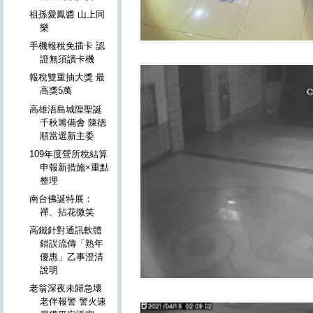
祖孫愛鳳醬 山上同
樂
手機報稅免插卡 認
證無須讀卡機
報稅雙重抽大獎 最
高獎5萬
高雄浯島城隍聖誕
千秋籌備會 陳德
順當選新主委
109年度營所稅結算
申報新措施×重點
整理
南台佛誕特展：
禪、拈花微笑
高鐵針對通訊軟體
錯誤流傳「熟年
優惠」乙事澄清
說明
老翁深夜未歸急壞
老伴報警 警火速