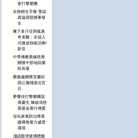
家打擊樂團
女留輕生字條 警認
真協尋阻憾事發
生
腋下多汗症與狐臭
奇美醫：非侵入
式微波熱能治療/
影音
中華佛教善緣慈善
關懷中部地區榮
民長輩
榮服處關懷宜蘭區
因公傷殘退伍官
兵
夢響佳打擊樂團賀
壽慶生 陳啟清慈
善基金善行傳愛
深化家暴防治專業
建構無暴力威脅
環境
淺談眼球玻璃體藥