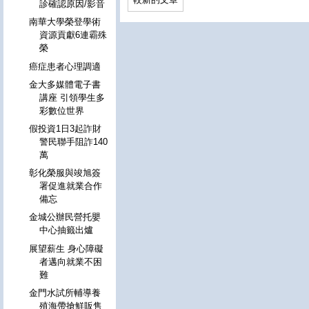
診確認原因/影音
南華大學榮登學術
資源貢獻6連霸殊
榮
癌症患者心理調適
金大多媒體電子書
講座 引領學生多
彩數位世界
假投資1日3起詐財
警民聯手阻詐140
萬
彰化榮服與竣旭簽
署促進就業合作
備忘
金城公辦民營托嬰
中心抽籤出爐
展望薪生 身心障礙
者邁向就業不困
難
金門水試所輔導養
殖海帶搶鮮販售