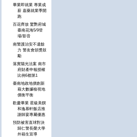
畢業即就業 專業成
薪 嘉藥就業季開
跑
百花齊放 驚艷府城
臺南花海5/9登
場/影音
南警護治安不遺餘
力 警友會頒獎鼓
勵
落實陽光法案 南市
府財產申報授權
比例6都第1
臺南地政地價創新
藉大數據檢視地
價衡平衡
歡慶畢業 星級美饌
和逸慕軒飯店推
謝師宴專屬優惠
預防被害直球對決
歸仁警長榮大學
外籍生宣導