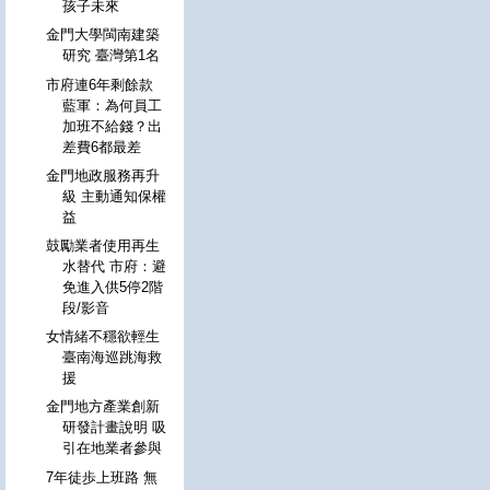
孩子未來
金門大學閩南建築
研究 臺灣第1名
市府連6年剩餘款
藍軍：為何員工
加班不給錢？出
差費6都最差
金門地政服務再升
級 主動通知保權
益
鼓勵業者使用再生
水替代 市府：避
免進入供5停2階
段/影音
女情緒不穩欲輕生
臺南海巡跳海救
援
金門地方產業創新
研發計畫說明 吸
引在地業者參與
7年徒歩上班路 無