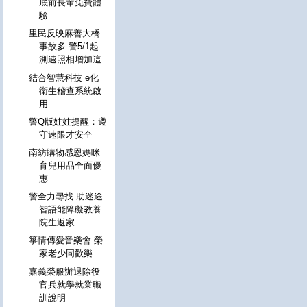
底前長輩免費體
驗
里民反映麻善大橋
事故多 警5/1起
測速照相增加這
結合智慧科技 e化
衛生稽查系統啟
用
警Q版娃娃提醒：遵
守速限才安全
南紡購物感恩媽咪
育兒用品全面優
惠
警全力尋找 助迷途
智語能障礙教養
院生返家
箏情傳愛音樂會 榮
家老少同歡樂
嘉義榮服辦退除役
官兵就學就業職
訓說明