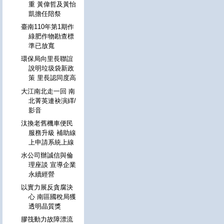
重 黃偉哲及黃怡
凱擔任陪祭
臺南110年第1期作
綠肥作物勘查標
準已放寬
環保局向里長聯誼
說明垃圾袋新政
策 里長認同度高
大江南北走一回 南
北菁英連袂演繹/
影音
汰換老舊機車便民
服務升級 補助線
上申請系統上線
水公司辦誠信與倫
理座談 宣導企業
永續經營
以實力展反貪腐決
心 南區國稅局獲
透明晶質獎
膠筏動力故障漂流