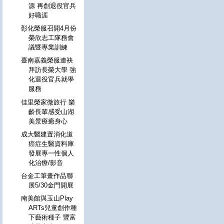
源 再創退役官兵
好職涯
彰化榮服召開4月份
榮欣志工隊務會
議暨專業訓練
臺南嘉義榮服連袂
拜訪長榮大學 強
化退役官兵就學
服務
佳里榮家微旅行 樂
齡長輩感受山湖
美景療癒身心
成大醫建置消化道
癌症生醫資料庫
發展專一性個人
化治療/影音
台金工筆畫作品聯
展5/30金門開展
南美館與玉山Play
ARTs兒童創作種
下藝術種子 豐富