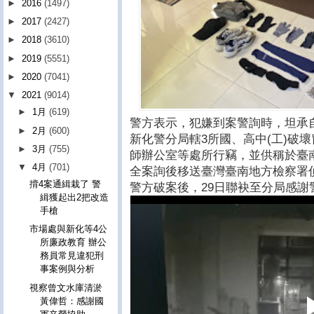
►
2016
(1497)
►
2017
(2427)
►
2018
(3610)
►
2019
(5551)
►
2020
(7041)
▼
2021
(9014)
►
1月
(619)
警方表示，犯嫌到案警詢時，坦承自1
►
2月
(600)
新化警分局轄3所國、高中(工)破
►
3月
(755)
師辦公室等處所行竊，並供稱於臺
▼
4月
(701)
全案詢後移送臺灣臺南地方檢察署
揹4案通緝栽了 警
警方破案後，29日聯袂至分局感謝
緝獲起出2把改造
手槍
市場處與新化等4公
所廉政教育 辦公
務員常見違犯刑
事案例與分析
視察曾文水庫清淤
黃偉哲：感謝國