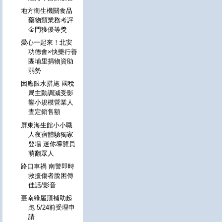
地方衛生機關食品
藥物類業務考評
金門獲優等獎
愛心一起來！北安
功德會×快樂行善
團埔里捐物資助
弱勢
因應限水措施 國稅
局主動調減受影
響小規模營業人
查定銷售額
屏東海生館小小職
人夜宿體驗獨家
登場 迷你導覽員
萌翻眾人
路口車禍 南警即時
救援傷者脫困傳
佳話/影音
臺南綠屋頂補助起
跑 5/24前受理申
請