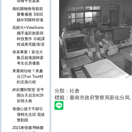
尋獲平安返家
南紡購物推母親節
聚餐優惠 3倍回
饋4/30限時登場
高師大×ViewSonic
攜手遠距創新與
科技實作 示範課
程成果亮眼/影音
恭喜畢業！富信大
飯店超值謝師宴
考生住房優惠
來臺南玩啥？來趣
台江Fun Tour特
約完美行程
終於擲到聖筊 安平
分類：社會
開台天后宮4/29
標籤：臺南市政府警察局新化分局
,
祈雨大典
母擔心孩子不歸引
發輕生念頭 茄拔
警勸阻
2021疼惜臺灣林榮