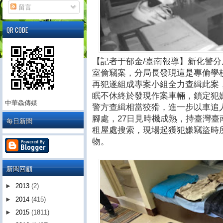
留言
QR CODE
【記者于郁金/臺南報導】新化警
室偷竊案，分局長發現這是專偷學
再犯遂組成專案小組全力查緝此案
眠不休終於發現作案車輛，鎖定犯
中華鱻傳媒
警方查緝相當狡猾，進一步以車追
腳處，27日見時機成熟，持臺灣
每日新聞
租屋處搜索，現場起獲犯嫌竊盜時
物。
新聞回顧
►
2013
(2)
►
2014
(415)
►
2015
(1811)