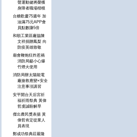
聲運動健將榮獲
身障者職場楷模
台糖歡慶75週年 加
油滿75元APP會
員點數賺5倍
和順工業區廠協陳
文祥捐贈鳳梨 向
防疫英雄致敬
廟會鞭炮狂炸惹禍
消防局籲小心爆
竹煙火使用
消防局辦太陽能電
廠搶救應變×安全
注意事項講習
安平開台天后宮祈
福祈雨祭典 黃偉
哲虔誠盼解旱
傑出農民獎表揚 黃
偉哲肯定從業人
員表現
鄭成功祭典莊嚴隆