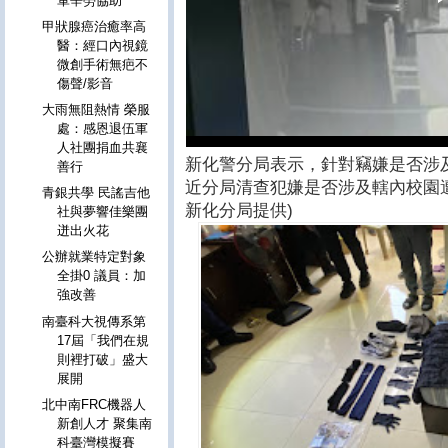
軍辛勞協助
甲狀腺癌治癒率高
醫：經口內視鏡
微創手術無疤不
傷聲/影音
大雨無阻熱情 榮服
處：感恩退伍軍
人社團捐血共襄
新化警分局表示，針對竊嫌是否涉
善行
近分局清查犯嫌是否涉及轄內校園
青銀共學 民謠吉他
新化分局提供)
社與夢響佳樂團
迸出火花
公辦就業特定對象
全掛0 議員：加
強改善
南臺科大視傳系第
17屆「我們在規
則裡打破」盛大
展開
北中南FRC機器人
新創人才 聚集南
科臺灣模擬賽