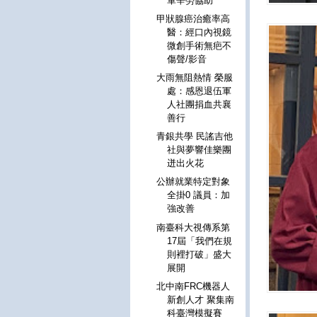
軍辛勞協助
甲狀腺癌治癒率高
醫：經口內視鏡
微創手術無疤不
傷聲/影音
大雨無阻熱情 榮服
處：感恩退伍軍
人社團捐血共襄
善行
青銀共學 民謠吉他
社與夢響佳樂團
迸出火花
公辦就業特定對象
全掛0 議員：加
強改善
南臺科大視傳系第
17屆「我們在規
則裡打破」盛大
展開
北中南FRC機器人
新創人才 聚集南
科臺灣模擬賽