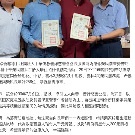
/綜合報導】社團法人中華佛教善緣慈善會會長張騰龍為感念榮民前輩勞苦功
0年度中部榮民體系百齡人瑞住民關懷慰問活動，29日下午16時許特別帶領團隊
轉交慰問金給彰化、中彰、雲林3所榮家及中彰投、雲林4間榮民服務處，希協
老與榮民長輩計256位，恭祝福壽康寧。
示，該會於93年7月創立，是以「導引世人向善，普行慈善公德」為宗旨，以
貧困家庭急難救助及貧困學童營養午餐補助為主，自從與退輔會所轄榮家與榮
被渠等積極照顧榮民的熱情所感動，因此開始投入相關慰問活動。
間，為落實防疫感控，無法親自向長輩們一一表達關懷，特請榮家於慶生活動
區訪慰時，代為致贈百歲人瑞每人千元賀禮，以及5月份壽星每人200元壽禮，
之意，希望長輩們能健康久久、幸福滿滿！