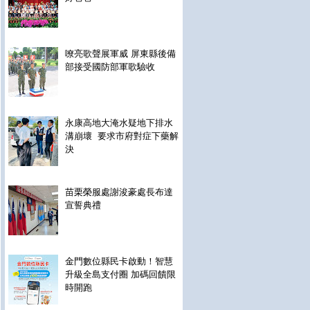
嘹亮歌聲展軍威 屏東縣後備
部接受國防部軍歌驗收
永康高地大淹水疑地下排水
溝崩壞 要求市府對症下藥解
決
苗栗榮服處謝浚豪處長布達
宣誓典禮
金門數位縣民卡啟動！智慧
升級全島支付圈 加碼回饋限
時開跑