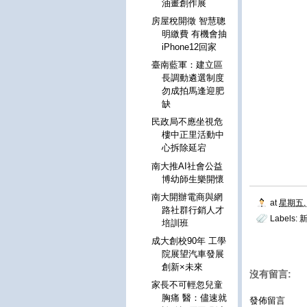
油畫創作展
房屋稅開徵 智慧聰
明繳費 有機會抽
iPhone12回家
臺南藍軍：建立區
長調動遴選制度
勿成拍馬逢迎肥
缺
民政局不應坐視危
樓中正里活動中
心拆除延宕
南大推AI社會公益
博幼師生樂開懷
南大開辦電商與網
at
星期五, 
路社群行銷人才
Labels:
培訓班
成大創校90年 工學
院展望汽車發展
創新×未來
沒有留言:
家長不可輕忽兒童
胸痛 醫：儘速就
發佈留言