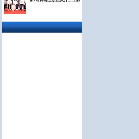
會×漢神洲際浯島原汁全攻略
..