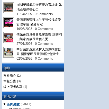
澎湖榮服處舉辦環境教育訓練 為
地區環保盡心力
11/04/2025 - 0 Comments
臺南榮家榮獲上半年替代役績優
管理單位 備受肯定
19/05/2023 - 0 Comments
佛光會燕巢分會溫馨送暖 致贈岡
山榮家百歲長輩臘八粥
27/01/2026 - 0 Comments
中彰榮家感謝欣林天然氣捐贈芒
果 關懷榮民長輩傳遞社會溫情
02/07/2026 - 0 Comments
標籤
報社簡介
(1)
本報公告
(3)
線上記者名單
(1)
新聞分類
▼
新聞總覽
(64617)