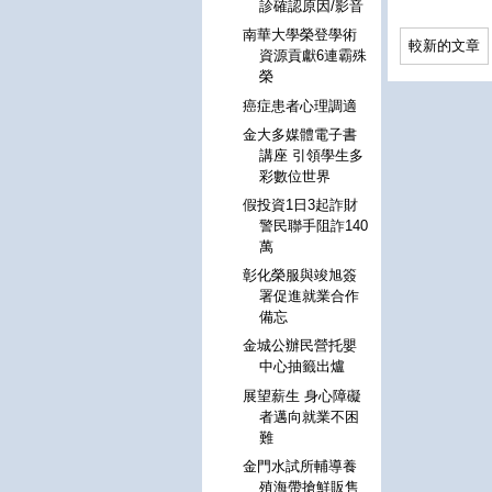
診確認原因/影音
南華大學榮登學術
較新的文章
資源貢獻6連霸殊
榮
癌症患者心理調適
金大多媒體電子書
講座 引領學生多
彩數位世界
假投資1日3起詐財
警民聯手阻詐140
萬
彰化榮服與竣旭簽
署促進就業合作
備忘
金城公辦民營托嬰
中心抽籤出爐
展望薪生 身心障礙
者邁向就業不困
難
金門水試所輔導養
殖海帶搶鮮販售