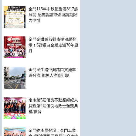
金門115年中秋配售酒8/17起
展開 配售認證或恢復請期限
內申辦
金門金鑽婚79對表揚溫馨登
場！5對獲白金婚走過70年歲
月
金門民生路中興路口實施車
道分流 駕駛人注意行駛
南市第5屆優良不動產經紀人
員暨第2屆優良地政士頒獎典
禮/影音
金門物產展登場！金門工業