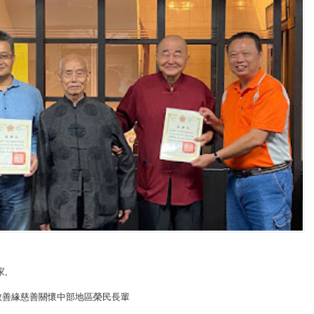
家
,
教善緣慈善關懷中部地區榮民長輩