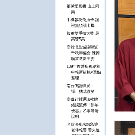
祖孫愛鳳醬 山上同
樂
手機報稅免插卡 認
證無須讀卡機
報稅雙重抽大獎 最
高獎5萬
高雄浯島城隍聖誕
千秋籌備會 陳德
順當選新主委
109年度營所稅結算
申報新措施×重點
整理
南台佛誕特展：
禪、拈花微笑
高鐵針對通訊軟體
錯誤流傳「熟年
優惠」乙事澄清
說明
老翁深夜未歸急壞
老伴報警 警火速