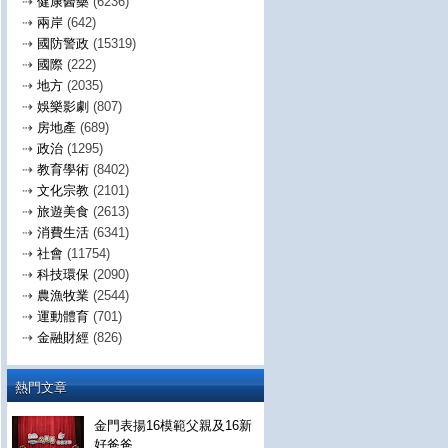
⇢
健康醫藥
(6236)
⇢
兩岸
(642)
⇢
國防警政
(15319)
⇢
國際
(222)
⇢
地方
(2035)
⇢
娛樂影劇
(807)
⇢
房地產
(689)
⇢
政治
(1295)
⇢
教育學術
(8402)
⇢
文化宗教
(2101)
⇢
旅遊美食
(2613)
⇢
消費生活
(6341)
⇢
社會
(11754)
⇢
科技環保
(2090)
⇢
農漁牧業
(2544)
⇢
運動體育
(701)
⇢
金融財經
(826)
熱門文章
金門表揚16模範父親及16新
好爸爸