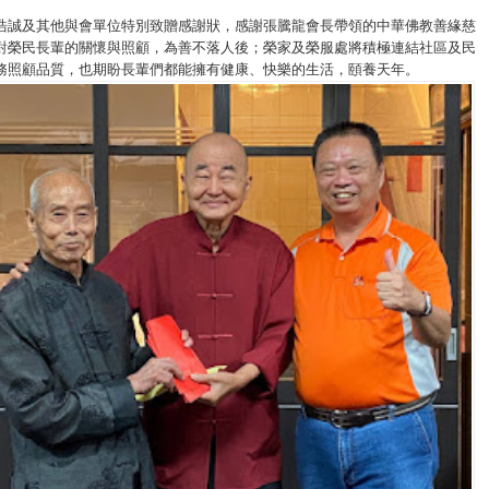
浩誠及其他與會單位特別致贈感謝狀，感謝張騰龍會長帶領的中華佛教善緣慈
對榮民長輩的關懷與照顧，為善不落人後；榮家及榮服處將積極連結社區及民
務照顧品質，也期盼長輩們都能擁有健康、快樂的生活，頤養天年。