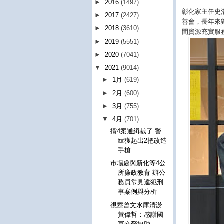
►
2016
(1497)
彰化家主任史
►
2017
(2427)
善會，長年來
►
2018
(3610)
間資源充實服
►
2019
(5551)
►
2020
(7041)
▼
2021
(9014)
►
1月
(619)
►
2月
(600)
►
3月
(755)
▼
4月
(701)
揹4案通緝栽了 警
緝獲起出2把改造
手槍
市場處與新化等4公
所廉政教育 辦公
務員常見違犯刑
事案例與分析
視察曾文水庫清淤
黃偉哲：感謝國