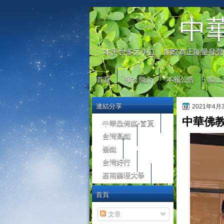
automaty do gier
中
本平台多元中立，期盼為正能量發聲
首頁
報社簡介
本報公告
線上
連結分享
2021年4
中華佛
中華鱻傳媒-首頁
台灣高鐵
臺鐵
台灣好行
嘉南藥理大學
首頁
文章