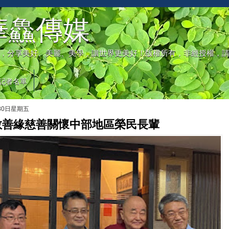
華鱻傳媒
，分享美好、美麗、美學，讓世界更美好！版權所有，非經授權，
記者名單
月30日星期五
教善緣慈善關懷中部地區榮民長輩