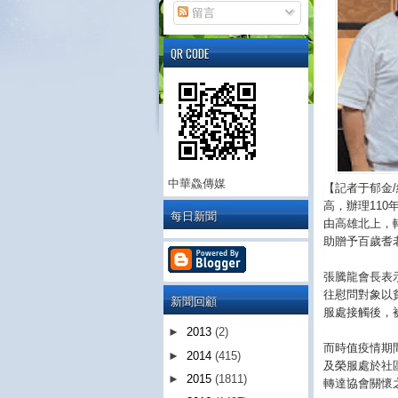
留言
QR CODE
中華鱻傳媒
【記者于郁金
高，辦理11
每日新聞
由高雄北上，
助贈予百歲耆
張騰龍會長表
往慰問對象以
新聞回顧
服處接觸後，
►
2013
(2)
而時值疫情期
►
2014
(415)
及榮服處於社
►
2015
(1811)
轉達協會關懷