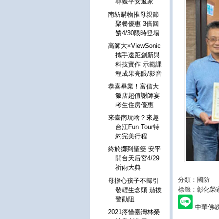
尋獲平安返家
南紡購物推母親節
聚餐優惠 3倍回
饋4/30限時登場
高師大×ViewSonic
攜手遠距創新與
科技實作 示範課
程成果亮眼/影音
恭喜畢業！富信大
飯店超值謝師宴
考生住房優惠
來臺南玩啥？來趣
台江Fun Tour特
約完美行程
終於擲到聖筊 安平
開台天后宮4/29
祈雨大典
分類：國防
母擔心孩子不歸引
標籤：彰化榮
發輕生念頭 茄拔
警勸阻
中華佛
2021疼惜臺灣林榮