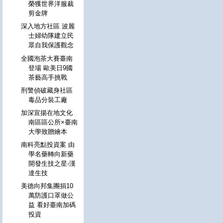
榮獲世界洋服裁
剪金牌
深入地方社區 波麗
士婦幼隊建立民
眾自我保護觀念
全國泡茶大賽臺南
登場 歐美日9國
茶藝高手挑戰
刑警偵破藏身社區
毒品分裝工廠
加深宣揚在地文化
南區區公所×臺南
大學致贈繪本
南科亮點投資案 由
學名藥轉向新藥
開發生技之星-漢
達生技
美德向邦集團捐10
萬防護口罩做公
益 看好臺南加碼
投資