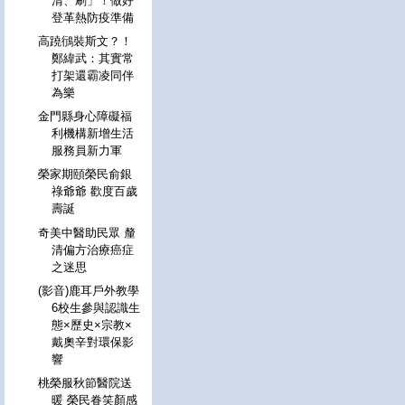
清、刷」！做好
登革熱防疫準備
高蹺鴴裝斯文？！
鄭緯武：其實常
打架還霸凌同伴
為樂
金門縣身心障礙福
利機構新增生活
服務員新力軍
榮家期頤榮民俞銀
祿爺爺 歡度百歲
壽誕
奇美中醫助民眾 釐
清偏方治療癌症
之迷思
(影音)鹿耳戶外教學
6校生參與認識生
態×歷史×宗教×
戴奧辛對環保影
響
桃榮服秋節醫院送
暖 榮民眷笑顏感