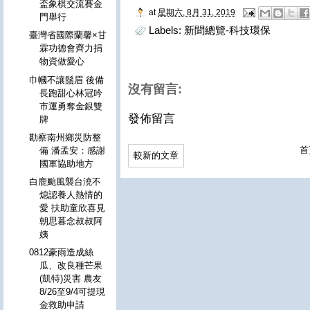
盃象棋交流賽金
at
星期六, 8月 31, 2019
門舉行
Labels:
新聞總覽-科技環保
臺灣省國際蘭馨×甘
霖功德會齊力捐
物資做愛心
巾幗不讓鬚眉 後備
沒有留言:
長跑甜心林冠吟
市運勇奪金銀雙
發佈留言
牌
勘察南州鄉災防整
首
備 潘孟安：感謝
較新的文章
國軍協助地方
白鹿颱風襲台澆不
熄認養人熱情的
愛 扶助童欣喜見
朝思暮念叔叔阿
姨
0812豪雨造成絲
瓜、改良種芒果
(凱特)災害 農友
8/26至9/4可提現
金救助申請