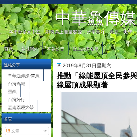
automaty do gier
中華鱻傳媒
本平台多元中立，期盼為正能量發聲，分享美好、美麗、美學，
首頁
報社簡介
本報公告
線上記者名單
連結分享
2019年8月31日星期六
推動「綠能屋頂全民參與
中華鱻傳媒-首頁
台灣高鐵
綠屋頂成果顯著
臺鐵
台灣好行
嘉南藥理大學
首頁
文章