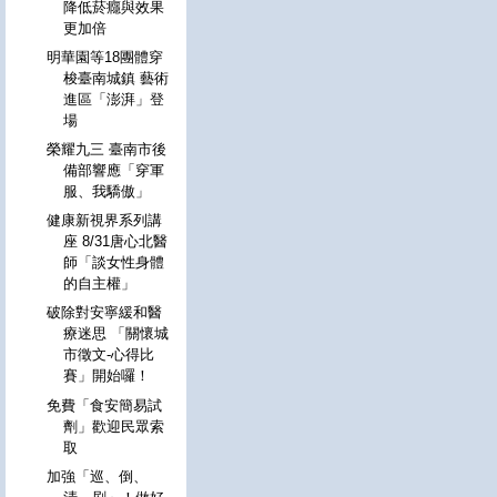
降低菸癮與效果
更加倍
明華園等18團體穿
梭臺南城鎮 藝術
進區「澎湃」登
場
榮耀九三 臺南市後
備部響應「穿軍
服、我驕傲」
健康新視界系列講
座 8/31唐心北醫
師「談女性身體
的自主權」
破除對安寧緩和醫
療迷思 「關懷城
市徵文-心得比
賽」開始囉！
免費「食安簡易試
劑」歡迎民眾索
取
加強「巡、倒、