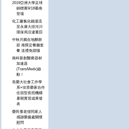
2019亞洲大學足球
錦標賽9/18臺南
登場
化工廠氯化鐵漫流
至永康大排河川
環保局活逮重罰
中秋月圓在地酥餅
節 推限定餐廳套
餐 送禮免煩惱
南科新創醫療器材
加速器
(TransMedx)啟
動！
長榮大社會工作學
系×佳里榮家合作
住宿型長照機構
暑期實習成果發
表
榮民耆老偕同家人
感謝榮服處關懷
慰問