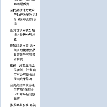
10道場獲獎
金門榮獲地方政府
勞動行政業務第3
名 獲部長頒獎表
揚
落實垃圾回收分類
擴大垃圾分類稽
查
獸醫師處方藥 應向
領有動物用藥品
販賣業許可證業
者購買
推動「綠能屋頂全
民參與」計畫 南
市府公有廳舍綠
屋頂成果顯著
台灣高鐵中秋節連
假再增開6班次
8/31零時起開放
購票
推展就業服務 嘉義