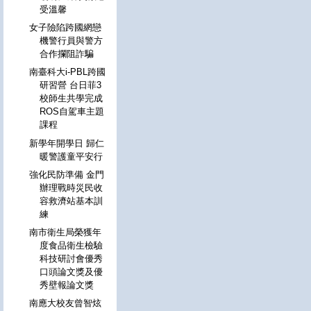
受溫馨
女子險陷跨國網戀
機警行員與警方
合作攔阻詐騙
南臺科大i-PBL跨國
研習營 台日菲3
校師生共學完成
ROS自駕車主題
課程
新學年開學日 歸仁
暖警護童平安行
強化民防準備 金門
辦理戰時災民收
容救濟站基本訓
練
南市衛生局榮獲年
度食品衛生檢驗
科技研討會優秀
口頭論文獎及優
秀壁報論文獎
南應大校友曾智炫