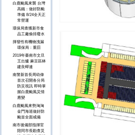
白鹿颱風來襲 台灣
高鐵：做好防颱
準備 8/24全天正
常營運
環保局查獲新市食
品工廠偷排廢水
揮發性有機物洩漏
環保局：重罰
2019年臺南市文旦
王出爐 麻豆區林
建良蟬連
南警新首長周幼偉
首次召開各分局
防災視訊 即時掌
握白鹿颱風災情
應變
白鹿颱風來勢洶洶
金門海巡做好防
颱並全面戒備
南市後備部指揮官
陪同市長勘查災