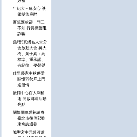
好禮
年紀大～嘛安心 談
銀髮族麻醉
百萬匯款卻一問三
不知 行員機警阻
詐騙
(影音)真鑽名人堂分
會啟動大會 吳大
樹、黃于真：高
標準、重承諾、
有紀律、要榮譽
佳里榮家中秋傳愛
關懷弱勢戶上門
送溫情
後輔中心百人刺槍
術 開啟鄉運活動
亮點
關懷國軍舊袍遺眷
臺北市後備部劉
東奇訪遺眷
誠聖宮中元普渡獻