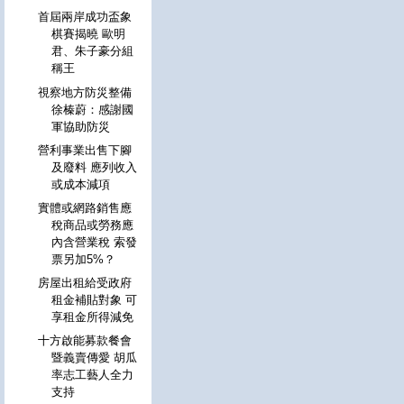
首屆兩岸成功盃象
棋賽揭曉 歐明
君、朱子豪分組
稱王
視察地方防災整備
徐榛蔚：感謝國
軍協助防災
營利事業出售下腳
及廢料 應列收入
或成本減項
實體或網路銷售應
稅商品或勞務應
內含營業稅 索發
票另加5%？
房屋出租給受政府
租金補貼對象 可
享租金所得減免
十方啟能募款餐會
暨義賣傳愛 胡瓜
率志工藝人全力
支持