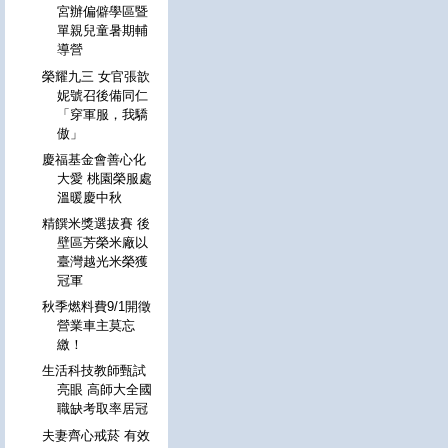
宮辦偏僻學區暨
單親兒童暑期輔
導營
榮耀九三 女官張歆
妮號召後備同仁
「穿軍服，我驕
傲」
慶福基金會善心化
大愛 桃園榮服處
溫暖慶中秋
精饌米獎選拔賽 後
壁區芳榮米廠以
臺灣越光米榮獲
冠軍
秋季燃料費9/1開徵
營業車主莫忘
繳！
生活科技教師甄試
亮眼 高師大全國
職缺考取率居冠
夫妻齊心戒菸 有效