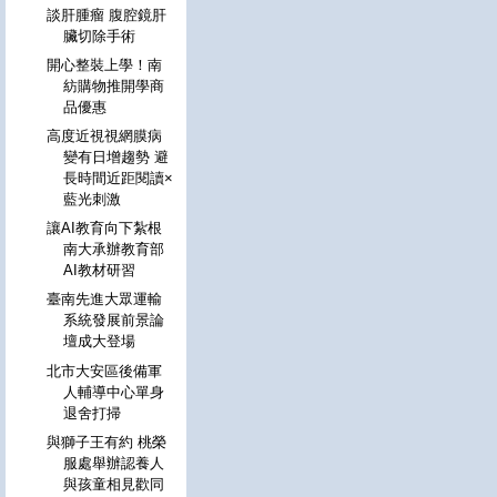
談肝腫瘤 腹腔鏡肝
臟切除手術
開心整裝上學！南
紡購物推開學商
品優惠
高度近視視網膜病
變有日增趨勢 避
長時間近距閱讀×
藍光刺激
讓AI教育向下紮根
南大承辦教育部
AI教材研習
臺南先進大眾運輸
系統發展前景論
壇成大登場
北市大安區後備軍
人輔導中心單身
退舍打掃
與獅子王有約 桃榮
服處舉辦認養人
與孩童相見歡同