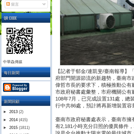
留言
QR CODE
中華鱻傳媒
【記者于郁金/連凱斐/臺南報導】
每日新聞
府部門開源節流的新趨勢，臺南市
偉哲市長的要求下，積極推動公有
市政府秘書處彙整，市府機關公有廳
108年7月，已完成設置131處，總裝
新聞回顧
行中共86處，預計將再新增裝置容量約
►
2013
(2)
臺南市政府秘書處表示，臺南市擁
►
2014
(415)
有2,181小時充分日照的優異條件
►
2015
(1811)
說是全台推動太陽光電的最佳城市