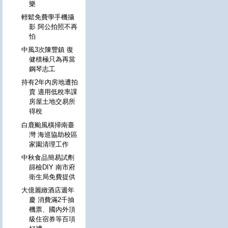
樂
輕鬆免費學手機攝
影 阿公拍照不再
怕
中風3次陳豐鎮 復
健積極只為再當
鋼琴志工
持有2年內房地遭拍
賣 適用低稅率課
房屋土地交易所
得稅
白鹿颱風橫掃南臺
灣 海巡協助校區
家園清理工作
中秋食品簡易試劑
篩檢DIY 南市府
衛生局免費提供
大億麗緻酒店週年
慶 消費滿2千抽
機票、國內外頂
級住宿券等百項