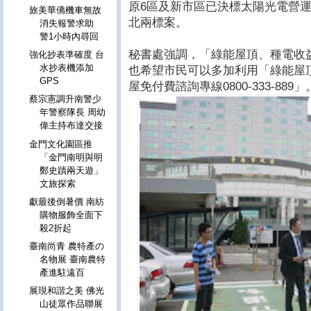
原6區及新市區已決標太陽光電營
旅美華僑機車無故
北兩標案。
消失報警求助
警1小時內尋回
秘書處強調，「綠能屋頂、種電收
強化抄表準確度 台
水抄表機添加
也希望市民可以多加利用「綠能屋
GPS
屋免付費諮詢專線0800-333-889」
蔡宗憲調升南警少
年警察隊長 周幼
偉主持布達交接
金門文化園區推
「金門南明與明
鄭史蹟兩天遊」
文旅探索
獻最後倒暑價 南紡
購物服飾全面下
殺2折起
臺南尚青 農特產の
名物展 臺南農特
產進駐遠百
展現和諧之美 佛光
山徒眾作品聯展