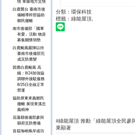
情 掌握地方災情
白鹿襲台 臺南市後
分類：環保科技
備輔導幹部協助
標籤：綠能屋頂
,
鄉民撤離
南市後備部「國軍
有愛」活動 物資
募集關懷弱勢
白鹿颱風嚴陣以待
臺南市後備部完
成災防應變
因應白鹿颱風 高
鐵：8/24加強協
調聯外接駁服務
8/25日全線正常
營運
協助屏東來義鄉民
撤離 展現青溪忠
義精神
花蓮縣後備部參與
#綠能屋頂 推動「綠能屋頂全民參
縣府災防整備
果顯著
首屆海峽兩岸成功