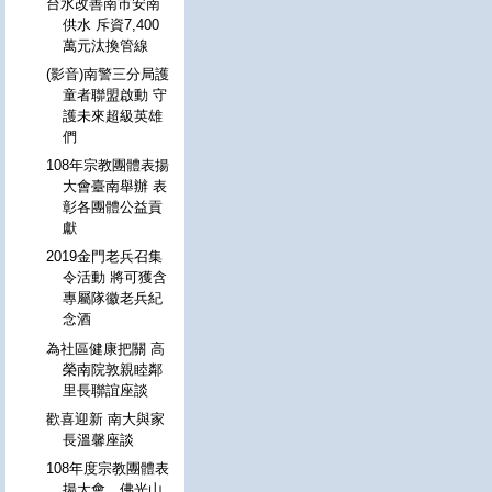
台水改善南市安南
供水 斥資7,400
萬元汰換管線
(影音)南警三分局護
童者聯盟啟動 守
護未來超級英雄
們
108年宗教團體表揚
大會臺南舉辦 表
彰各團體公益貢
獻
2019金門老兵召集
令活動 將可獲含
專屬隊徽老兵紀
念酒
為社區健康把關 高
榮南院敦親睦鄰
里長聯誼座談
歡喜迎新 南大與家
長溫馨座談
108年度宗教團體表
揚大會 佛光山