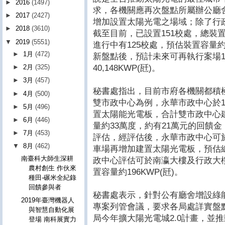
►
2016
(1497)
求，各機關應再次盤點所屬辦公廳舍
►
2017
(2427)
增加設置太陽光電之場域；除了行
►
2018
(3610)
截至目前，已設置151校處，總裝置容
▼
2019
(5551)
進行中有125校處，預估裝置容量約18
►
1月
(472)
新盤點後，預計未來可再執行案場1
40,148KWP(瓩)。
►
2月
(325)
►
3月
(457)
秘書處指出，目前市府各機關都積
►
4月
(500)
雙市政中心為例，永華市政中心於1
►
5月
(496)
置太陽能光電板，合計雙市政中心
►
6月
(446)
量約33萬度，約有21萬元的回饋
►
7月
(453)
評估，經評估後，永華市政中心可於
▼
8月
(462)
車場再增加建置太陽光電板，預估總設
南臺科大師生深耕
政中心評估可於南瀛大樓及行政大
農村創生 作伙來
置容量約196KWP(瓩)。
種田-碾米全紀錄
回饋參與者
秘書處表示，針對公有廳舍增設綠
2019年臺灣機器人
專案列管會議，要求各局處詳實盤
與智慧自動化展
局今年擴大陽光電城2.0計畫，並
登場 南科展實力