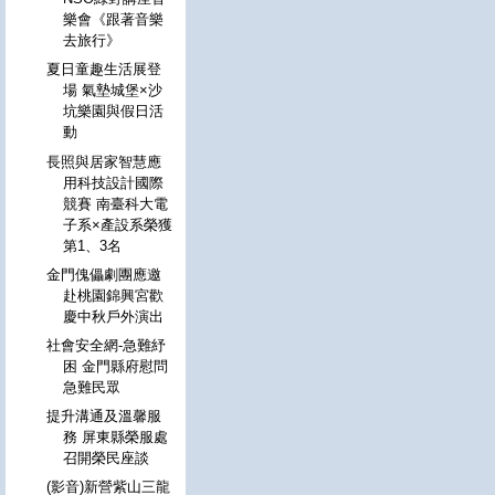
樂會《跟著音樂
去旅行》
夏日童趣生活展登
場 氣墊城堡×沙
坑樂園與假日活
動
長照與居家智慧應
用科技設計國際
競賽 南臺科大電
子系×產設系榮獲
第1、3名
金門傀儡劇團應邀
赴桃園錦興宮歡
慶中秋戶外演出
社會安全網-急難紓
困 金門縣府慰問
急難民眾
提升溝通及溫馨服
務 屏東縣榮服處
召開榮民座談
(影音)新營紫山三龍