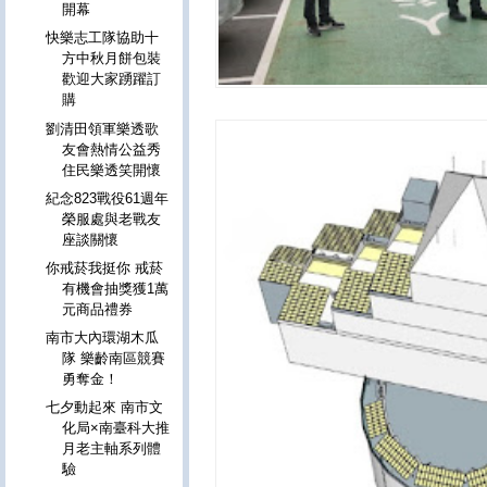
開幕
快樂志工隊協助十
方中秋月餅包裝
歡迎大家踴躍訂
購
劉清田領軍樂透歌
友會熱情公益秀
住民樂透笑開懷
紀念823戰役61週年
榮服處與老戰友
座談關懷
你戒菸我挺你 戒菸
有機會抽獎獲1萬
元商品禮券
南市大內環湖木瓜
隊 樂齡南區競賽
勇奪金！
七夕動起來 南市文
化局×南臺科大推
月老主軸系列體
驗