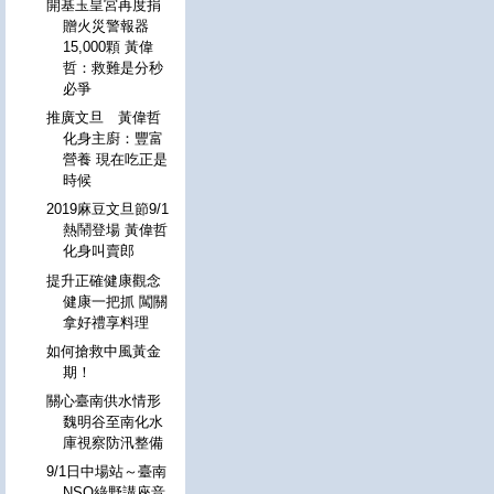
開基玉皇宮再度捐
贈火災警報器
15,000顆 黃偉
哲：救難是分秒
必爭
推廣文旦 黃偉哲
化身主廚：豐富
營養 現在吃正是
時候
2019麻豆文旦節9/1
熱鬧登場 黃偉哲
化身叫賣郎
提升正確健康觀念
健康一把抓 闖關
拿好禮享料理
如何搶救中風黃金
期！
關心臺南供水情形
魏明谷至南化水
庫視察防汛整備
9/1日中場站～臺南
NSO綠野講座音