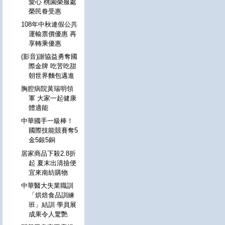
愛心 桃園榮服處
榮民眷受惠
108年中秋連假公共
運輸票價優惠 再
享轉乘優惠
(影音)謝協益勇奪國
際金牌 吃苦吃甜
朝世界麵包邁進
胸腔病院黃瑞明領
軍 大家一起健康
體適能
中華國手一級棒！
國際技能競賽奪5
金5銀5銅
居家商品下殺2.8折
起 夏末出清撿便
宜來南紡購物
中華醫大失業職訓
「烘焙食品訓練
班」結訓 學員展
成果令人驚艷