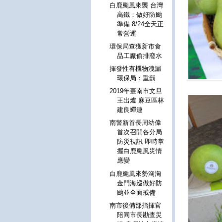
白鹿颱風來襲 台灣
高鐵：做好防颱
準備 8/24全天正
常營運
環保局查獲新市食
品工廠偷排廢水
揮發性有機物洩漏
環保局：重罰
2019年臺南市文旦
王出爐 麻豆區林
建良蟬連
南警新首長周幼偉
首次召開各分局
防災視訊 即時掌
握白鹿颱風災情
應變
白鹿颱風來勢洶洶
金門海巡做好防
颱並全面戒備
南市後備部指揮官
陪同市長勘查災