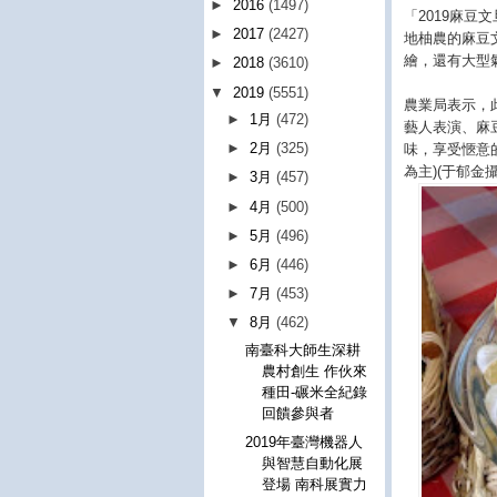
►
2016
(1497)
「2019麻
►
2017
(2427)
地柚農的麻豆
繪，還有大型
►
2018
(3610)
▼
2019
(5551)
農業局表示，
►
1月
(472)
藝人表演、麻
►
2月
(325)
味，享受愜意
為主)(于郁金攝
►
3月
(457)
►
4月
(500)
►
5月
(496)
►
6月
(446)
►
7月
(453)
▼
8月
(462)
南臺科大師生深耕
農村創生 作伙來
種田-碾米全紀錄
回饋參與者
2019年臺灣機器人
與智慧自動化展
登場 南科展實力