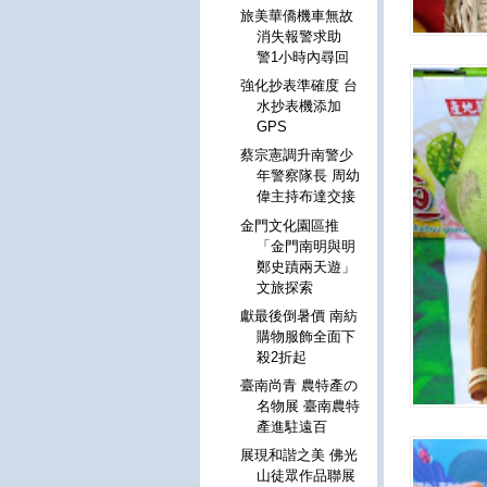
旅美華僑機車無故
消失報警求助
警1小時內尋回
強化抄表準確度 台
水抄表機添加
GPS
蔡宗憲調升南警少
年警察隊長 周幼
偉主持布達交接
金門文化園區推
「金門南明與明
鄭史蹟兩天遊」
文旅探索
獻最後倒暑價 南紡
購物服飾全面下
殺2折起
臺南尚青 農特產の
名物展 臺南農特
產進駐遠百
展現和諧之美 佛光
山徒眾作品聯展