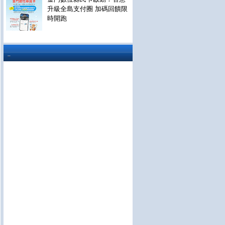
升級全島支付圈 加碼回饋限
時開跑
..