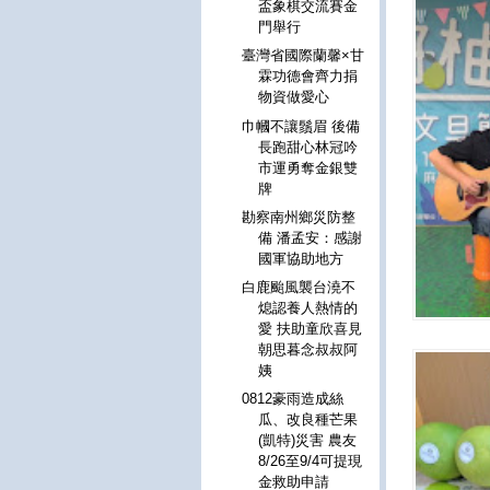
盃象棋交流賽金
門舉行
臺灣省國際蘭馨×甘
霖功德會齊力捐
物資做愛心
巾幗不讓鬚眉 後備
長跑甜心林冠吟
市運勇奪金銀雙
牌
勘察南州鄉災防整
備 潘孟安：感謝
國軍協助地方
白鹿颱風襲台澆不
熄認養人熱情的
愛 扶助童欣喜見
朝思暮念叔叔阿
姨
0812豪雨造成絲
瓜、改良種芒果
(凱特)災害 農友
8/26至9/4可提現
金救助申請