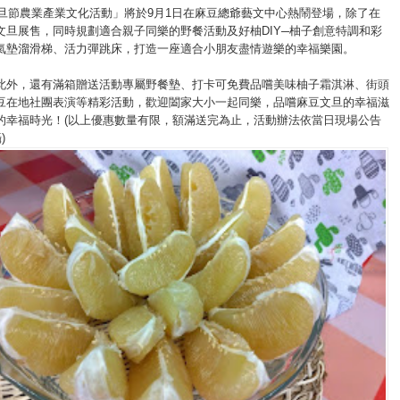
豆文旦節農業產業文化活動」將於9月1日在麻豆總爺藝文中心熱鬧登場，除了在
文旦展售，同時規劃適合親子同樂的野餐活動及好柚DIY─柚子創意特調和彩
氣墊溜滑梯、活力彈跳床，打造一座適合小朋友盡情遊樂的幸福樂園。
此外，還有滿箱贈送活動專屬野餐墊、打卡可免費品嚐美味柚子霜淇淋、街頭
豆在地社團表演等精彩活動，歡迎闔家大小一起同樂，品嚐麻豆文旦的幸福滋
的幸福時光！(以上優惠數量有限，額滿送完為止，活動辦法依當日現場公告
)