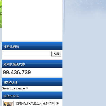
搜尋此網誌
總網頁檢視次數
99,436,739
TRANSLATE
Select Language
▼
隨機文章區
自在‧流形-許清全天目創作陶 佛