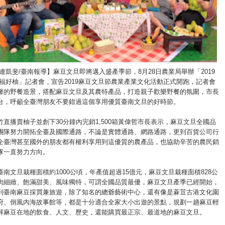
連凱斐/臺南報導】麻豆文旦即將邁入盛產季節，8月28日農業局舉辦「2019
幸福好柚」記者會，宣告2019麻豆文旦節農業產業文化活動正式開跑，記者會
馨的野餐造景，搭配麻豆文旦及其農特產品，打造親子歡樂野餐的氛圍，市長
台，呼籲全臺灣朋友不要錯過這個享用優質臺南文旦的好時節。
直播賣柚子並創下30分鐘內完銷1,500箱黃偉哲市長表示，麻豆文旦全國品
團隊努力開拓全臺及國際通路，不論是實體通路、網路通路，更到百貨公司行
全臺灣甚至國外的朋友都有權利享用到這優質的農產品，也協助辛苦的農民銷
隊一直努力方向。
南文旦栽種面積約1000公頃，年產值超過15億元，麻豆文旦栽種面積828公
肉細緻、飽滿甜美、風味獨特，可謂全國品質最優，麻豆文旦產季已經開始，
到臺南麻豆採買兼旅遊，除了知名的總爺藝術中心，還有像是蔴荳古港文化園
府、倒風內海故事館等，都是十分適合全家大小出遊的景點，規劃一趟麻豆輕
解麻豆在地的飲食、人文、歷史，還能購買最正宗、最道地的麻豆文旦。