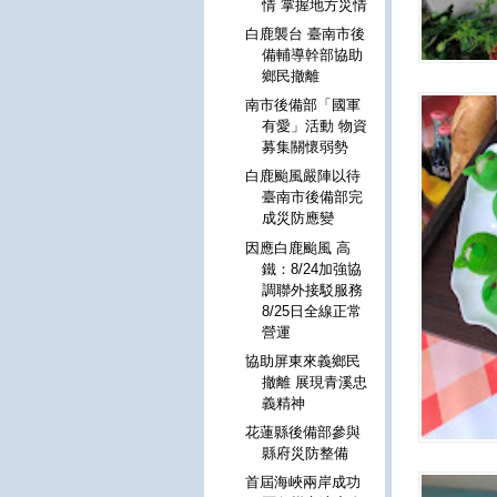
情 掌握地方災情
白鹿襲台 臺南市後
備輔導幹部協助
鄉民撤離
南市後備部「國軍
有愛」活動 物資
募集關懷弱勢
白鹿颱風嚴陣以待
臺南市後備部完
成災防應變
因應白鹿颱風 高
鐵：8/24加強協
調聯外接駁服務
8/25日全線正常
營運
協助屏東來義鄉民
撤離 展現青溪忠
義精神
花蓮縣後備部參與
縣府災防整備
首屆海峽兩岸成功