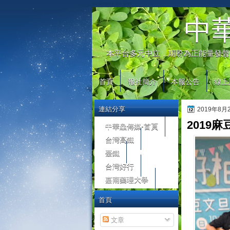
automaty do gier
中
本平台多元中立，期盼為正能量發聲
首頁
報社簡介
本報公告
線上
連結分享
2019年8
2019
中華鱻傳媒-首頁
台灣高鐵
臺鐵
台灣好行
嘉南藥理大學
首頁
文章