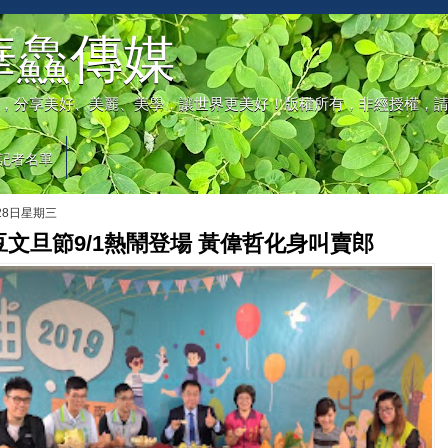
華鱻傳媒
，分享美好、美麗、美學，讓世界更美好！版權所有，非經授權，
記者名單
月28日星期三
麻豆文旦節9/1熱鬧登場 黃偉哲化身叫賣郎