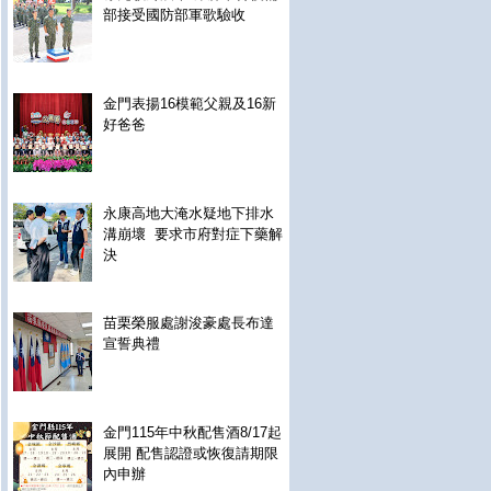
部接受國防部軍歌驗收
金門表揚16模範父親及16新
好爸爸
永康高地大淹水疑地下排水
溝崩壞 要求市府對症下藥解
決
苗栗榮服處謝浚豪處長布達
宣誓典禮
金門115年中秋配售酒8/17起
展開 配售認證或恢復請期限
內申辦