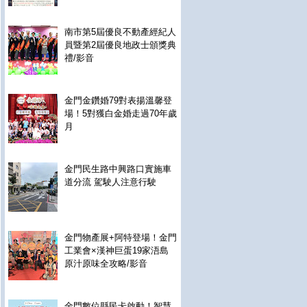
南市第5屆優良不動產經紀人
員暨第2屆優良地政士頒獎典
禮/影音
金門金鑽婚79對表揚溫馨登
場！5對獲白金婚走過70年歲
月
金門民生路中興路口實施車
道分流 駕駛人注意行駛
金門物產展+阿特登場！金門
工業會×漢神巨蛋19家浯島
原汁原味全攻略/影音
金門數位縣民卡啟動！智慧