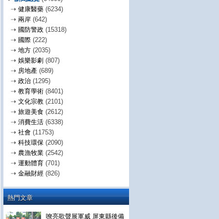
⇢
健康醫藥
(6234)
⇢
兩岸
(642)
⇢
國防警政
(15318)
⇢
國際
(222)
⇢
地方
(2035)
⇢
娛樂影劇
(807)
⇢
房地產
(689)
⇢
政治
(1295)
⇢
教育學術
(8401)
⇢
文化宗教
(2101)
⇢
旅遊美食
(2612)
⇢
消費生活
(6338)
⇢
社會
(11753)
⇢
科技環保
(2090)
⇢
農漁牧業
(2542)
⇢
運動體育
(701)
⇢
金融財經
(826)
熱門文章
嘹亮歌聲展軍威 屏東縣後備