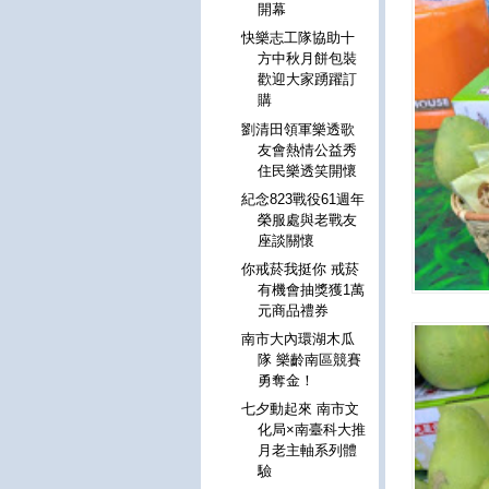
開幕
快樂志工隊協助十
方中秋月餅包裝
歡迎大家踴躍訂
購
劉清田領軍樂透歌
友會熱情公益秀
住民樂透笑開懷
紀念823戰役61週年
榮服處與老戰友
座談關懷
你戒菸我挺你 戒菸
有機會抽獎獲1萬
元商品禮券
南市大內環湖木瓜
隊 樂齡南區競賽
勇奪金！
七夕動起來 南市文
化局×南臺科大推
月老主軸系列體
驗