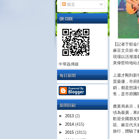
留言
QR CODE
【記者于郁金/
麻豆文旦節-
現場以活潑溫
黃偉哲特地站
中華鱻傳媒
每日新聞
上週才剛到新竹
質最優，市府
銷，都是想讓
售，是市府團
新聞回顧
農業局表示，臺
頃為最廣，果
►
2013
(2)
歡迎全國朋友
►
2014
(415)
區、麻豆代天
旅行，體驗了
►
2015
(1811)