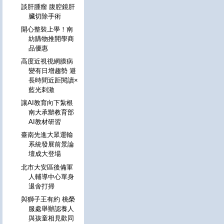
談肝腫瘤 腹腔鏡肝
臟切除手術
開心整裝上學！南
紡購物推開學商
品優惠
高度近視視網膜病
變有日增趨勢 避
長時間近距閱讀×
藍光刺激
讓AI教育向下紮根
南大承辦教育部
AI教材研習
臺南先進大眾運輸
系統發展前景論
壇成大登場
北市大安區後備軍
人輔導中心單身
退舍打掃
與獅子王有約 桃榮
服處舉辦認養人
與孩童相見歡同