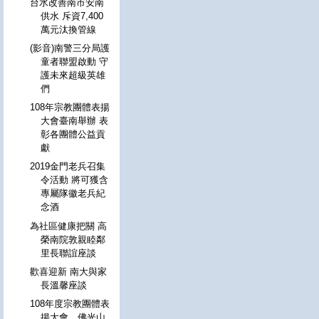
台水改善南市安南
供水 斥資7,400
萬元汰換管線
(影音)南警三分局護
童者聯盟啟動 守
護未來超級英雄
們
108年宗教團體表揚
大會臺南舉辦 表
彰各團體公益貢
獻
2019金門老兵召集
令活動 將可獲含
專屬隊徽老兵紀
念酒
為社區健康把關 高
榮南院敦親睦鄰
里長聯誼座談
歡喜迎新 南大與家
長溫馨座談
108年度宗教團體表
揚大會 佛光山