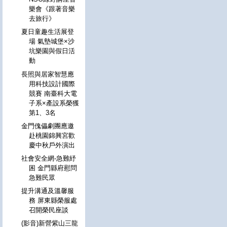
樂會《跟著音樂
去旅行》
夏日童趣生活展登
場 氣墊城堡×沙
坑樂園與假日活
動
長照與居家智慧應
用科技設計國際
競賽 南臺科大電
子系×產設系榮獲
第1、3名
金門傀儡劇團應邀
赴桃園錦興宮歡
慶中秋戶外演出
社會安全網-急難紓
困 金門縣府慰問
急難民眾
提升溝通及溫馨服
務 屏東縣榮服處
召開榮民座談
(影音)新營紫山三龍