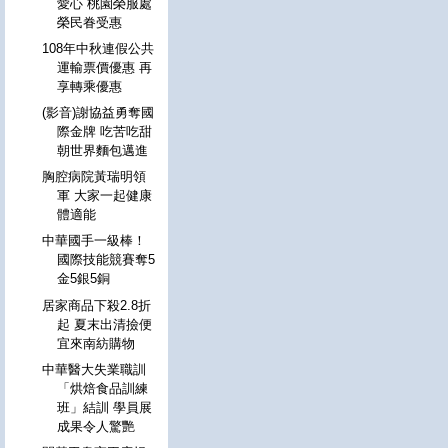
愛心 桃園榮服處
榮民眷受惠
108年中秋連假公共
運輸票價優惠 再
享轉乘優惠
(影音)謝協益勇奪國
際金牌 吃苦吃甜
朝世界麵包邁進
胸腔病院黃瑞明領
軍 大家一起健康
體適能
中華國手一級棒！
國際技能競賽奪5
金5銀5銅
居家商品下殺2.8折
起 夏末出清撿便
宜來南紡購物
中華醫大失業職訓
「烘焙食品訓練
班」結訓 學員展
成果令人驚艷