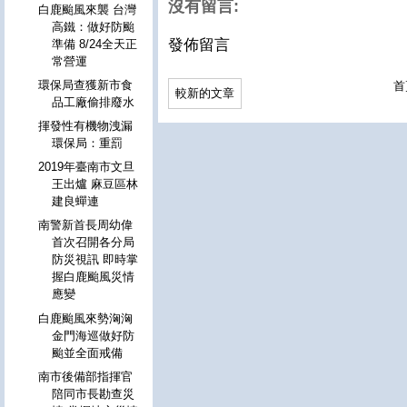
沒有留言:
白鹿颱風來襲 台灣
高鐵：做好防颱
發佈留言
準備 8/24全天正
常營運
環保局查獲新市食
首
較新的文章
品工廠偷排廢水
揮發性有機物洩漏
環保局：重罰
2019年臺南市文旦
王出爐 麻豆區林
建良蟬連
南警新首長周幼偉
首次召開各分局
防災視訊 即時掌
握白鹿颱風災情
應變
白鹿颱風來勢洶洶
金門海巡做好防
颱並全面戒備
南市後備部指揮官
陪同市長勘查災