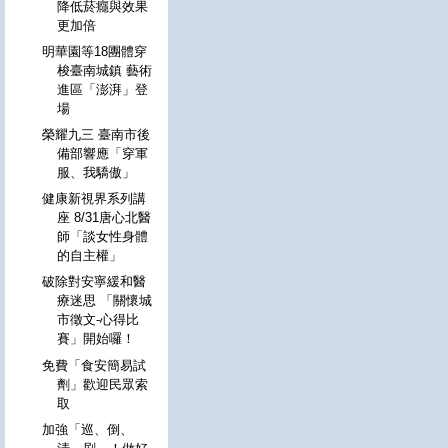
降低菸癮與效果
更加倍
明華園等18團體穿
梭臺南城鎮 藝術
進區「澎湃」登
場
榮耀九三 臺南市後
備部響應「穿軍
服、我驕傲」
健康新視界系列講
座 8/31唐心北醫
師「談女性身體
的自主權」
破除對安寧緩和醫
療迷思 「關懷城
市徵文-心得比
賽」開始囉！
免費「食安簡易試
劑」歡迎民眾索
取
加強「巡、倒、