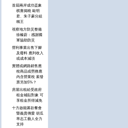
首屆兩岸成功盃象
棋賽揭曉 歐明
君、朱子豪分組
稱王
視察地方防災整備
徐榛蔚：感謝國
軍協助防災
營利事業出售下腳
及廢料 應列收入
或成本減項
實體或網路銷售應
稅商品或勞務應
內含營業稅 索發
票另加5%？
房屋出租給受政府
租金補貼對象 可
享租金所得減免
十方啟能募款餐會
暨義賣傳愛 胡瓜
率志工藝人全力
支持