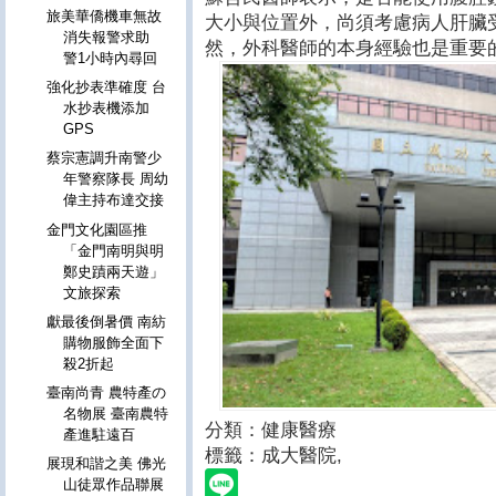
旅美華僑機車無故
大小與位置外，尚須考慮病人肝臟
消失報警求助
然，外科醫師的本身經驗也是重要
警1小時內尋回
強化抄表準確度 台
水抄表機添加
GPS
蔡宗憲調升南警少
年警察隊長 周幼
偉主持布達交接
金門文化園區推
「金門南明與明
鄭史蹟兩天遊」
文旅探索
獻最後倒暑價 南紡
購物服飾全面下
殺2折起
臺南尚青 農特產の
名物展 臺南農特
分類：健康醫療
產進駐遠百
標籤：成大醫院
,
展現和諧之美 佛光
山徒眾作品聯展