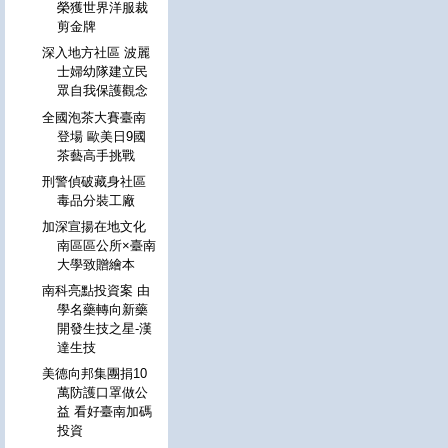
榮獲世界洋服裁
剪金牌
深入地方社區 波麗
士婦幼隊建立民
眾自我保護觀念
全國泡茶大賽臺南
登場 歐美日9國
茶藝高手挑戰
刑警偵破藏身社區
毒品分裝工廠
加深宣揚在地文化
南區區公所×臺南
大學致贈繪本
南科亮點投資案 由
學名藥轉向新藥
開發生技之星-漢
達生技
美德向邦集團捐10
萬防護口罩做公
益 看好臺南加碼
投資