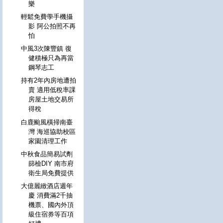
樂
輕鬆免費學手機攝
影 阿公拍照不再
怕
中風3次陳豐鎮 復
健積極只為再當
鋼琴志工
持有2年內房地遭拍
賣 適用低稅率課
房屋土地交易所
得稅
白鹿颱風橫掃南臺
灣 海巡協助校區
家園清理工作
中秋食品簡易試劑
篩檢DIY 南市府
衛生局免費提供
大億麗緻酒店週年
慶 消費滿2千抽
機票、國內外頂
級住宿券等百項