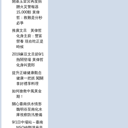
開基玉皇宮再度捐
贈火災警報器
15,000顆 黃偉
哲：救難是分秒
必爭
推廣文旦 黃偉哲
化身主廚：豐富
營養 現在吃正是
時候
2019麻豆文旦節9/1
熱鬧登場 黃偉哲
化身叫賣郎
提升正確健康觀念
健康一把抓 闖關
拿好禮享料理
如何搶救中風黃金
期！
關心臺南供水情形
魏明谷至南化水
庫視察防汛整備
9/1日中場站～臺南
NSO綠野講座音