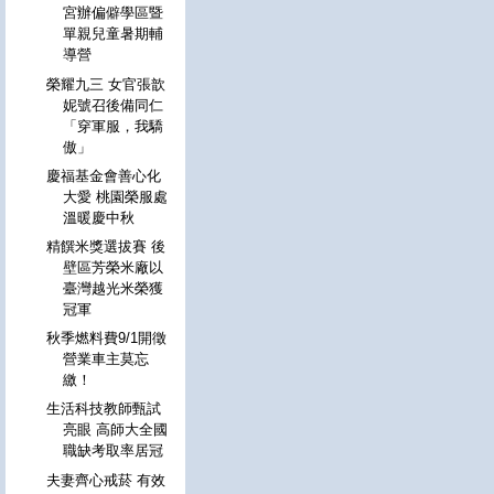
宮辦偏僻學區暨
單親兒童暑期輔
導營
榮耀九三 女官張歆
妮號召後備同仁
「穿軍服，我驕
傲」
慶福基金會善心化
大愛 桃園榮服處
溫暖慶中秋
精饌米獎選拔賽 後
壁區芳榮米廠以
臺灣越光米榮獲
冠軍
秋季燃料費9/1開徵
營業車主莫忘
繳！
生活科技教師甄試
亮眼 高師大全國
職缺考取率居冠
夫妻齊心戒菸 有效