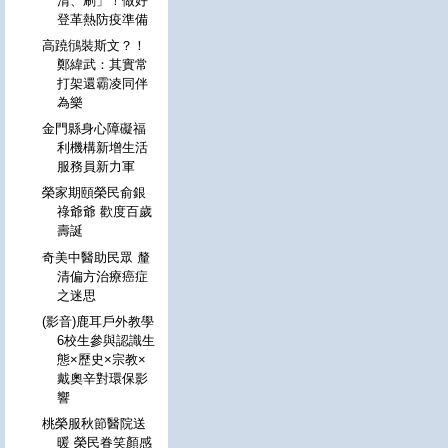
清、刷」！做好
登革熱防疫準備
高蹺鴴裝斯文？！
鄭緯武：其實常
打架還霸凌同伴
為樂
金門縣身心障礙福
利機構新增生活
服務員新力軍
榮家期頤榮民俞銀
祿爺爺 歡度百歲
壽誕
奇美中醫助民眾 釐
清偏方治療癌症
之迷思
(影音)鹿耳戶外教學
6校生參與認識生
態×歷史×宗教×
戴奧辛對環保影
響
桃榮服秋節醫院送
暖 榮民眷笑顏感