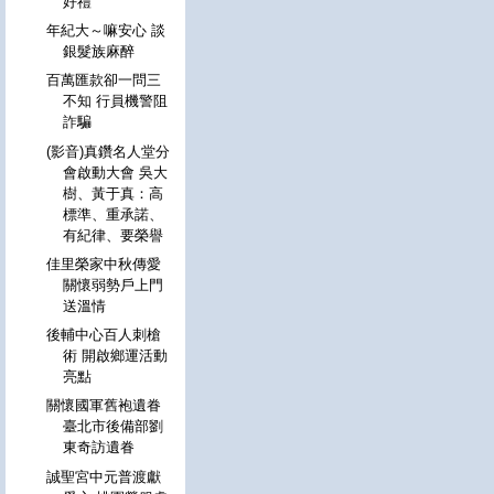
好禮
年紀大～嘛安心 談
銀髮族麻醉
百萬匯款卻一問三
不知 行員機警阻
詐騙
(影音)真鑽名人堂分
會啟動大會 吳大
樹、黃于真：高
標準、重承諾、
有紀律、要榮譽
佳里榮家中秋傳愛
關懷弱勢戶上門
送溫情
後輔中心百人刺槍
術 開啟鄉運活動
亮點
關懷國軍舊袍遺眷
臺北市後備部劉
東奇訪遺眷
誠聖宮中元普渡獻