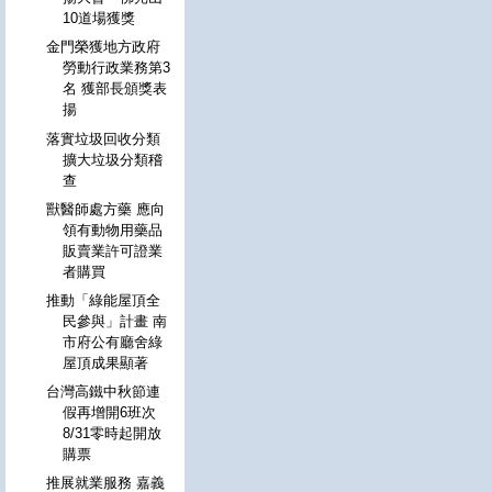
10道場獲獎
金門榮獲地方政府
勞動行政業務第3
名 獲部長頒獎表
揚
落實垃圾回收分類
擴大垃圾分類稽
查
獸醫師處方藥 應向
領有動物用藥品
販賣業許可證業
者購買
推動「綠能屋頂全
民參與」計畫 南
市府公有廳舍綠
屋頂成果顯著
台灣高鐵中秋節連
假再增開6班次
8/31零時起開放
購票
推展就業服務 嘉義