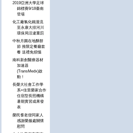
2019亞洲大學足球
錦標賽9/18臺南
登場
化工廠氯化鐵漫流
至永康大排河川
環保局活逮重罰
中秋月圓在地酥餅
節 推限定餐廳套
餐 送禮免煩惱
南科新創醫療器材
加速器
(TransMedx)啟
動！
長榮大社會工作學
系×佳里榮家合作
住宿型長照機構
暑期實習成果發
表
榮民耆老偕同家人
感謝榮服處關懷
慰問