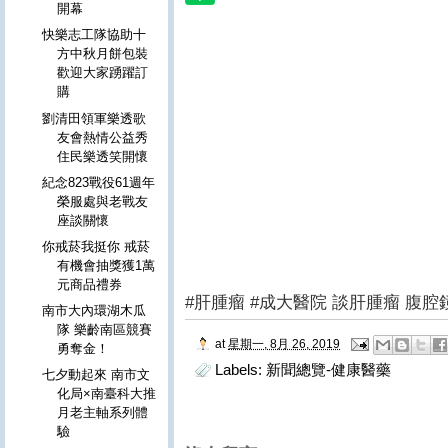
開幕
快樂志工隊協助十
方中秋月餅包裝
歡迎大家踴躍訂
購
劉清田領軍樂透歌
友會熱情公益秀
住民樂透笑開懷
紀念823戰役61週年
榮服處與老戰友
座談關懷
你戒菸我挺你 戒菸
有機會抽獎獲1萬
元商品禮券
#肝腫瘤 #成大醫院 談肝腫瘤 腹
南市大內環湖木瓜
隊 樂齡南區競賽
at
星期一, 8月 26, 2019
勇奪金！
Labels:
新聞總覽-健康醫藥
七夕動起來 南市文
化局×南臺科大推
月老主軸系列體
驗