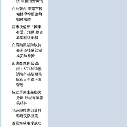
情 掌握地方災情
白鹿襲台 臺南市後
備輔導幹部協助
鄉民撤離
南市後備部「國軍
有愛」活動 物資
募集關懷弱勢
白鹿颱風嚴陣以待
臺南市後備部完
成災防應變
因應白鹿颱風 高
鐵：8/24加強協
調聯外接駁服務
8/25日全線正常
營運
協助屏東來義鄉民
撤離 展現青溪忠
義精神
花蓮縣後備部參與
縣府災防整備
首屆海峽兩岸成功