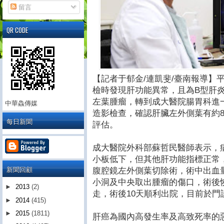
留言
QR CODE
【記者于郁金/連凱斐/臺南報導】
檢時發現肝功能異常，且為B型肝
左葉腫瘤，轉到成大醫院腸胃科進
中華鱻傳媒
造影檢查，確認肝臟左外側葉有約
每日新聞
評估。
成大醫院外科部蘇哲民醫師表示，
小板低下，但其他肝功能指標正常
新聞回顧
腹腔鏡左外側葉切除術，術中出血
小洞及中央取出腫瘤的傷口，術後
►
2013
(2)
走，術後10天順利出院，目前於門
►
2014
(415)
►
2015
(1811)
肝癌為國內高發生率及高致死率的