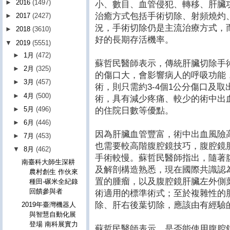
►
2016
(1497)
小、數目、血管侵犯、轉移、肝臟
治癒方式包括手術切除、射頻燒灼
►
2017
(2427)
況，手術切除仍是主流治療方式，
►
2018
(3610)
好的長期存活機率。
▼
2019
(5551)
►
1月
(472)
蘇哲民醫師表示，傳統肝臟切除手
►
2月
(325)
的傷口大，會影響病人的呼吸功能
►
3月
(457)
術，則只需約3-4個1公分傷口及
►
4月
(500)
術，具有減少疼痛、較少的術中出
►
5月
(496)
的住院日數等優點。
►
6月
(446)
因為肝臟血管豐富，術中出血風險
►
7月
(453)
也需要較高階腹腔鏡技巧，腹腔鏡
▼
8月
(462)
手術較慢。蘇哲民醫師指出，隨著
南臺科大師生深耕
及解剖構造熟悉，現在國際共識認
農村創生 作伙來
置的腫瘤，以及腹腔鏡肝臟左外側
種田-碾米全紀錄
回饋參與者
術適用的標準術式；至於複雜性的
除、肝右後葉切除，應該由有經驗
2019年臺灣機器人
與智慧自動化展
登場 南科展實力
蘇哲民醫師表示，是否能使用腹腔