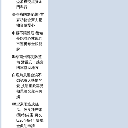
盃象棋交流賽金
門舉行
臺灣省國際蘭馨×甘
霖功德會齊力捐
物資做愛心
巾幗不讓鬚眉 後備
長跑甜心林冠吟
市運勇奪金銀雙
牌
勘察南州鄉災防整
備 潘孟安：感謝
國軍協助地方
白鹿颱風襲台澆不
熄認養人熱情的
愛 扶助童欣喜見
朝思暮念叔叔阿
姨
0812豪雨造成絲
瓜、改良種芒果
(凱特)災害 農友
8/26至9/4可提現
金救助申請