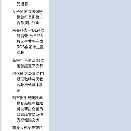
受溫馨
女子險陷跨國網戀
機警行員與警方
合作攔阻詐騙
南臺科大i-PBL跨國
研習營 台日菲3
校師生共學完成
ROS自駕車主題
課程
新學年開學日 歸仁
暖警護童平安行
強化民防準備 金門
辦理戰時災民收
容救濟站基本訓
練
南市衛生局榮獲年
度食品衛生檢驗
科技研討會優秀
口頭論文獎及優
秀壁報論文獎
南應大校友曾智炫