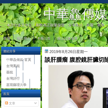
automaty do gier
中華鱻傳媒
本平台多元中立，期盼為正能量發聲，分享美好、美麗、美學，
首頁
報社簡介
本報公告
線上記者名單
連結分享
2019年8月26日星期一
談肝腫瘤 腹腔鏡肝臟切
中華鱻傳媒-首頁
台灣高鐵
臺鐵
台灣好行
嘉南藥理大學
首頁
文章