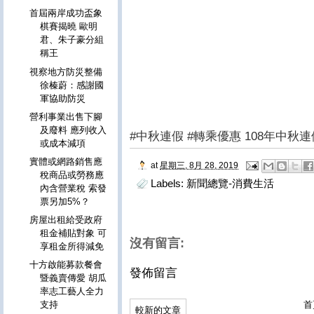
首屆兩岸成功盃象
棋賽揭曉 歐明
君、朱子豪分組
稱王
視察地方防災整備
徐榛蔚：感謝國
軍協助防災
營利事業出售下腳
及廢料 應列收入
#中秋連假 #轉乘優惠 108年中
或成本減項
實體或網路銷售應
at
星期三, 8月 28, 2019
稅商品或勞務應
Labels:
新聞總覽-消費生活
內含營業稅 索發
票另加5%？
房屋出租給受政府
租金補貼對象 可
沒有留言:
享租金所得減免
十方啟能募款餐會
發佈留言
暨義賣傳愛 胡瓜
率志工藝人全力
首
支持
較新的文章