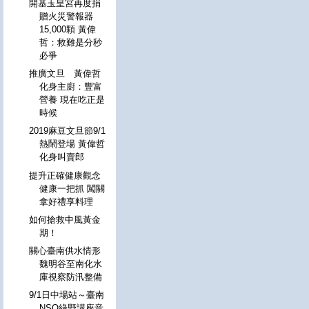
開基玉皇宮再度捐
贈火災警報器
15,000顆 黃偉
哲：救難是分秒
必爭
推廣文旦 黃偉哲
化身主廚：豐富
營養 現在吃正是
時候
2019麻豆文旦節9/1
熱鬧登場 黃偉哲
化身叫賣郎
提升正確健康觀念
健康一把抓 闖關
拿好禮享料理
如何搶救中風黃金
期！
關心臺南供水情形
魏明谷至南化水
庫視察防汛整備
9/1日中場站～臺南
NSO綠野講座音