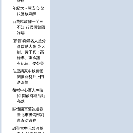
好禮
年紀大～嘛安心 談
銀髮族麻醉
百萬匯款卻一問三
不知 行員機警阻
詐騙
(影音)真鑽名人堂分
會啟動大會 吳大
樹、黃于真：高
標準、重承諾、
有紀律、要榮譽
佳里榮家中秋傳愛
關懷弱勢戶上門
送溫情
後輔中心百人刺槍
術 開啟鄉運活動
亮點
關懷國軍舊袍遺眷
臺北市後備部劉
東奇訪遺眷
誠聖宮中元普渡獻