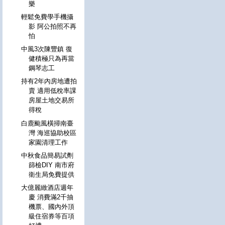
樂
輕鬆免費學手機攝
影 阿公拍照不再
怕
中風3次陳豐鎮 復
健積極只為再當
鋼琴志工
持有2年內房地遭拍
賣 適用低稅率課
房屋土地交易所
得稅
白鹿颱風橫掃南臺
灣 海巡協助校區
家園清理工作
中秋食品簡易試劑
篩檢DIY 南市府
衛生局免費提供
大億麗緻酒店週年
慶 消費滿2千抽
機票、國內外頂
級住宿券等百項