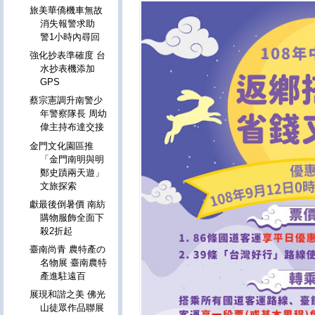
旅美華僑機車無故
消失報警求助
警1小時內尋回
強化抄表準確度 台
水抄表機添加
GPS
蔡宗憲調升南警少
年警察隊長 周幼
偉主持布達交接
金門文化園區推
「金門南明與明
鄭史蹟兩天遊」
文旅探索
獻最後倒暑價 南紡
購物服飾全面下
殺2折起
臺南尚青 農特產の
名物展 臺南農特
產進駐遠百
展現和諧之美 佛光
山徒眾作品聯展