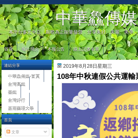
automaty do gier
中華鱻傳媒
本平台多元中立，期盼為正能量發聲，分享美好、美麗、美學，
首頁
報社簡介
本報公告
線上記者名單
連結分享
2019年8月28日星期三
108年中秋連假公共運輸
中華鱻傳媒-首頁
台灣高鐵
臺鐵
台灣好行
嘉南藥理大學
首頁
文章