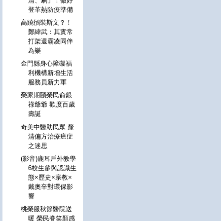
清、刷」！做好
登革熱防疫準備
高蹺鴴裝斯文？！
鄭緯武：其實常
打架還霸凌同伴
為樂
金門縣身心障礙福
利機構新增生活
服務員新力軍
榮家期頤榮民俞銀
祿爺爺 歡度百歲
壽誕
奇美中醫助民眾 釐
清偏方治療癌症
之迷思
(影音)鹿耳戶外教學
6校生參與認識生
態×歷史×宗教×
戴奧辛對環保影
響
桃榮服秋節醫院送
暖 榮民眷笑顏感