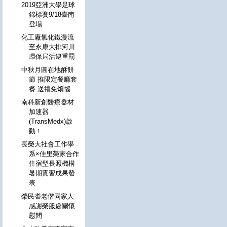
2019亞洲大學足球
錦標賽9/18臺南
登場
化工廠氯化鐵漫流
至永康大排河川
環保局活逮重罰
中秋月圓在地酥餅
節 推限定餐廳套
餐 送禮免煩惱
南科新創醫療器材
加速器
(TransMedx)啟
動！
長榮大社會工作學
系×佳里榮家合作
住宿型長照機構
暑期實習成果發
表
榮民耆老偕同家人
感謝榮服處關懷
慰問