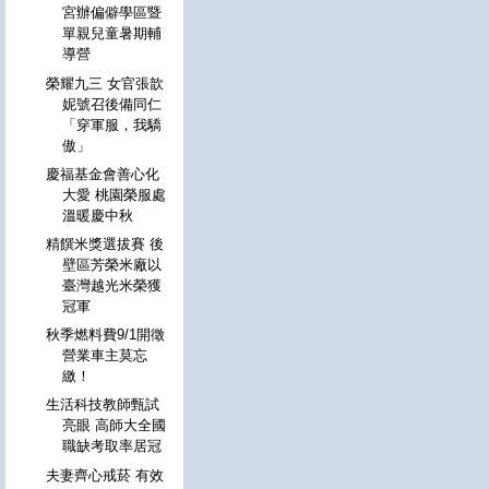
宮辦偏僻學區暨
單親兒童暑期輔
導營
榮耀九三 女官張歆
妮號召後備同仁
「穿軍服，我驕
傲」
慶福基金會善心化
大愛 桃園榮服處
溫暖慶中秋
精饌米獎選拔賽 後
壁區芳榮米廠以
臺灣越光米榮獲
冠軍
秋季燃料費9/1開徵
營業車主莫忘
繳！
生活科技教師甄試
亮眼 高師大全國
職缺考取率居冠
夫妻齊心戒菸 有效