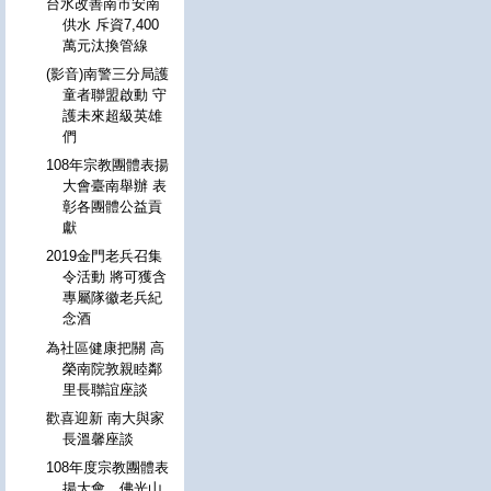
台水改善南市安南
供水 斥資7,400
萬元汰換管線
(影音)南警三分局護
童者聯盟啟動 守
護未來超級英雄
們
108年宗教團體表揚
大會臺南舉辦 表
彰各團體公益貢
獻
2019金門老兵召集
令活動 將可獲含
專屬隊徽老兵紀
念酒
為社區健康把關 高
榮南院敦親睦鄰
里長聯誼座談
歡喜迎新 南大與家
長溫馨座談
108年度宗教團體表
揚大會 佛光山