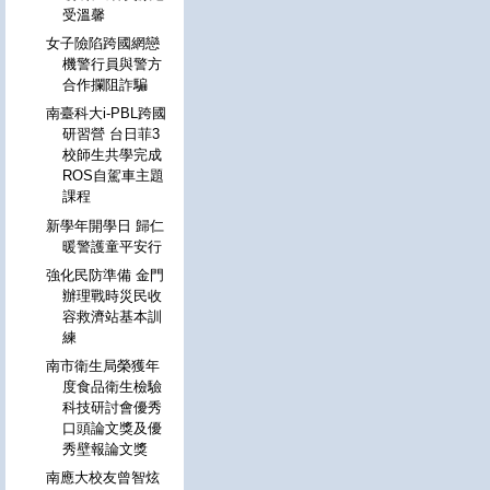
受溫馨
女子險陷跨國網戀
機警行員與警方
合作攔阻詐騙
南臺科大i-PBL跨國
研習營 台日菲3
校師生共學完成
ROS自駕車主題
課程
新學年開學日 歸仁
暖警護童平安行
強化民防準備 金門
辦理戰時災民收
容救濟站基本訓
練
南市衛生局榮獲年
度食品衛生檢驗
科技研討會優秀
口頭論文獎及優
秀壁報論文獎
南應大校友曾智炫