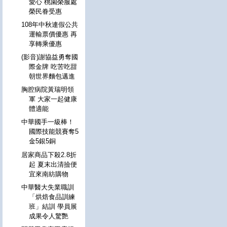
愛心 桃園榮服處
榮民眷受惠
108年中秋連假公共
運輸票價優惠 再
享轉乘優惠
(影音)謝協益勇奪國
際金牌 吃苦吃甜
朝世界麵包邁進
胸腔病院黃瑞明領
軍 大家一起健康
體適能
中華國手一級棒！
國際技能競賽奪5
金5銀5銅
居家商品下殺2.8折
起 夏末出清撿便
宜來南紡購物
中華醫大失業職訓
「烘焙食品訓練
班」結訓 學員展
成果令人驚艷