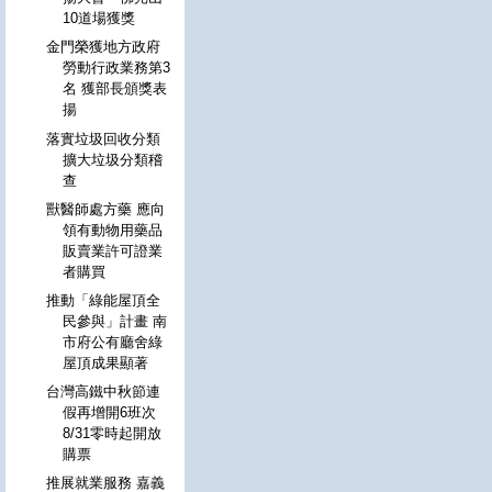
10道場獲獎
金門榮獲地方政府
勞動行政業務第3
名 獲部長頒獎表
揚
落實垃圾回收分類
擴大垃圾分類稽
查
獸醫師處方藥 應向
領有動物用藥品
販賣業許可證業
者購買
推動「綠能屋頂全
民參與」計畫 南
市府公有廳舍綠
屋頂成果顯著
台灣高鐵中秋節連
假再增開6班次
8/31零時起開放
購票
推展就業服務 嘉義