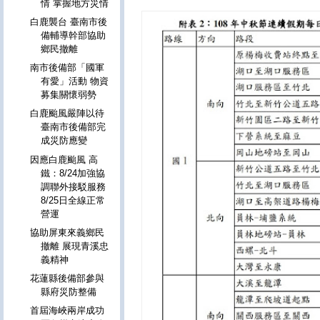
情 掌握地方災情
白鹿襲台 臺南市後
備輔導幹部協助
鄉民撤離
南市後備部「國軍
有愛」活動 物資
募集關懷弱勢
白鹿颱風嚴陣以待
臺南市後備部完
成災防應變
因應白鹿颱風 高
鐵：8/24加強協
調聯外接駁服務
8/25日全線正常
營運
協助屏東來義鄉民
撤離 展現青溪忠
義精神
花蓮縣後備部參與
縣府災防整備
首屆海峽兩岸成功