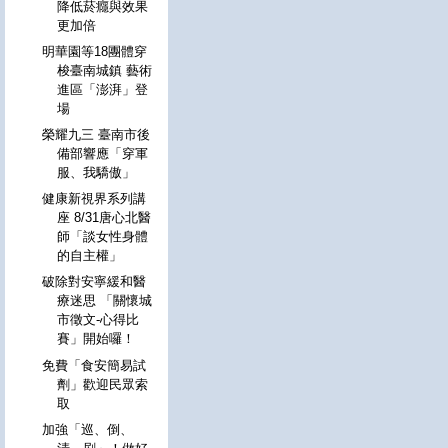
降低菸癮與效果
更加倍
明華園等18團體穿
梭臺南城鎮 藝術
進區「澎湃」登
場
榮耀九三 臺南市後
備部響應「穿軍
服、我驕傲」
健康新視界系列講
座 8/31唐心北醫
師「談女性身體
的自主權」
破除對安寧緩和醫
療迷思 「關懷城
市徵文-心得比
賽」開始囉！
免費「食安簡易試
劑」歡迎民眾索
取
加強「巡、倒、