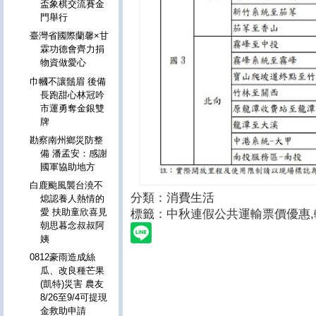
盃象棋交流賽金
門舉行
臺灣省國際蘭馨×甘
霖功德會齊力捐
物資做愛心
巾幗不讓鬚眉 後備
長跑甜心林冠吟
市運勇奪金銀雙
牌
勘察南州鄉災防整
備 潘孟安：感謝
國軍協助地方
白鹿颱風襲台澆不
分類：消費生活
熄認養人熱情的
愛 扶助童欣喜見
標籤：
中秋連假公共運輸票價優惠,
朝思暮念叔叔阿
姨
0812豪雨造成絲
瓜、改良種芒果
(凱特)災害 農友
8/26至9/4可提現
金救助申請