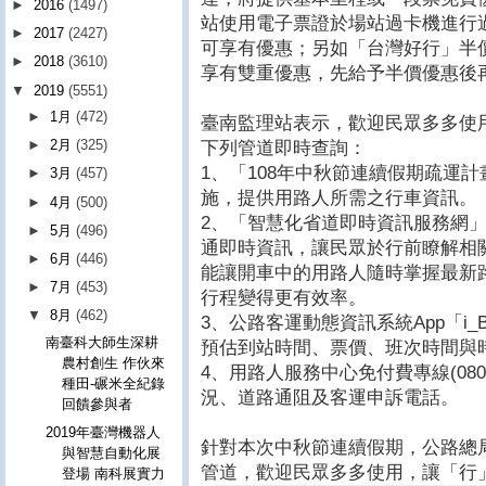
►
2016
(1497)
站使用電子票證於場站過卡機進行
►
2017
(2427)
可享有優惠；另如「台灣好行」半
►
2018
(3610)
享有雙重優惠，先給予半價優惠後
▼
2019
(5551)
►
1月
(472)
臺南監理站表示，歡迎民眾多多使
►
2月
(325)
下列管道即時查詢：
1、「108年中秋節連續假期疏運
►
3月
(457)
施，提供用路人所需之行車資訊。
►
4月
(500)
2、「智慧化省道即時資訊服務網」
►
5月
(496)
通即時資訊，讓民眾於行前瞭解相
►
6月
(446)
能讓開車中的用路人隨時掌握最新
►
7月
(453)
行程變得更有效率。
▼
8月
(462)
3、公路客運動態資訊系統App「i
南臺科大師生深耕
預估到站時間、票價、班次時間與
農村創生 作伙來
4、用路人服務中心免付費專線(0800
種田-碾米全紀錄
況、道路通阻及客運申訴電話。
回饋參與者
2019年臺灣機器人
針對本次中秋節連續假期，公路總
與智慧自動化展
管道，歡迎民眾多多使用，讓「行
登場 南科展實力