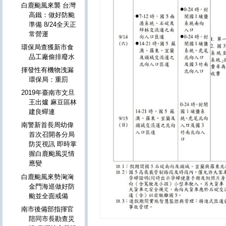
白鹿颱風來襲 台灣
高鐵：做好防颱
準備 8/24全天正
常營運
環保局查獲新市食
品工廠偷排廢水
揮發性有機物洩漏
環保局：重罰
2019年臺南市文旦
王出爐 麻豆區林
建良蟬連
南警新首長周幼偉
首次召開各分局
防災視訊 即時掌
握白鹿颱風災情
應變
白鹿颱風來勢洶洶
金門海巡做好防
颱並全面戒備
南市後備部指揮官
陪同市長勘查災