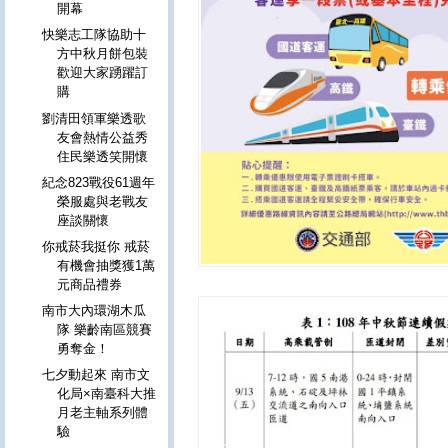
開幕
快樂志工隊協助十
方中秋月餅包裝
歡迎大家踴躍訂
購
劉清田領軍樂透歌
友會熱情公益秀
住民樂透笑開懷
紀念823戰役61週年
榮服處與老戰友
座談關懷
你戒菸我挺你 戒菸
有機會抽獎獲1萬
元商品禮券
南市大內環湖木瓜
隊 樂齡南區競賽
勇奪金！
七夕動起來 南市文
化局×南臺科大推
月老主軸系列體
驗