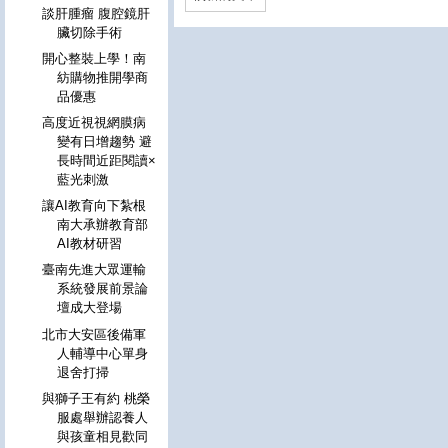
談肝腫瘤 腹腔鏡肝
臟切除手術
開心整裝上學！南
紡購物推開學商
品優惠
高度近視視網膜病
變有日增趨勢 避
長時間近距閱讀×
藍光刺激
讓AI教育向下紮根
南大承辦教育部
AI教材研習
臺南先進大眾運輸
系統發展前景論
壇成大登場
北市大安區後備軍
人輔導中心單身
退舍打掃
與獅子王有約 桃榮
服處舉辦認養人
與孩童相見歡同