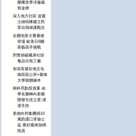
榮獲世界洋服裁
剪金牌
深入地方社區 波麗
士婦幼隊建立民
眾自我保護觀念
全國泡茶大賽臺南
登場 歐美日9國
茶藝高手挑戰
刑警偵破藏身社區
毒品分裝工廠
加深宣揚在地文化
南區區公所×臺南
大學致贈繪本
南科亮點投資案 由
學名藥轉向新藥
開發生技之星-漢
達生技
美德向邦集團捐10
萬防護口罩做公
益 看好臺南加碼
投資