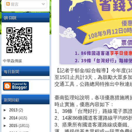
留言
QR CODE
中華鱻傳媒
【記者于郁金/綜合報導】今年度(1
每日新聞
至15日止共計3天，為鼓勵大眾多
交通工具，公路總局特推出中秋連
臺南監理站說明，各項優惠措施將於10
新聞回顧
時止實施，優惠內容如下：
►
2013
(2)
1、39條「台灣好行」路線電子票
2、14家86條國道客運路線平均8
►
2014
(415)
3、搭乘所有國道客運路線或臺鐵
►
2015
(1811)
運，將提供基本里程或一段票免費