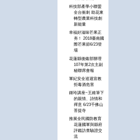
科技部產學小聯盟
全台衝刺 助花東
轉型農業科技創
新能量
幸福好滋味芒果正
夯！ 2018臺南國
際芒果節6/23登
場
花蓮縣後備部辦理
107年第2次主副
秘聯席會報
軍紀安全巡迴宣教
拒毒酒危害
鍾玲講座~王維筆下
的親情、詩情和
禪意 6/23千佛山
菩提寺
推展全民國防教育
花蓮國軍與縣府
評鑑訪查驗證交
流