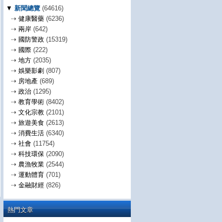
▼
新聞總覽
(64616)
⇢
健康醫藥
(6236)
⇢
兩岸
(642)
⇢
國防警政
(15319)
⇢
國際
(222)
⇢
地方
(2035)
⇢
娛樂影劇
(807)
⇢
房地產
(689)
⇢
政治
(1295)
⇢
教育學術
(8402)
⇢
文化宗教
(2101)
⇢
旅遊美食
(2613)
⇢
消費生活
(6340)
⇢
社會
(11754)
⇢
科技環保
(2090)
⇢
農漁牧業
(2544)
⇢
運動體育
(701)
⇢
金融財經
(826)
熱門文章