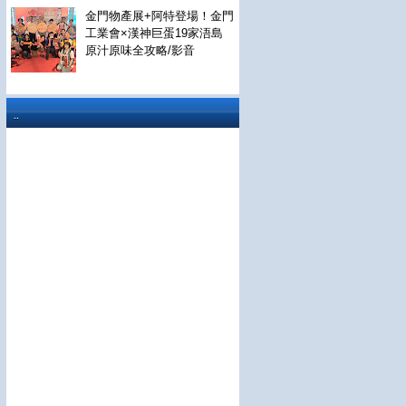
金門物產展+阿特登場！金門
工業會×漢神巨蛋19家浯島
原汁原味全攻略/影音
..