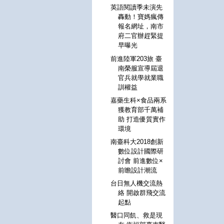
英語閱讀季未演先
轟動！寶媽瘋傳
報名網址，南市
府二官辦趕緊提
早曝光
前進陸軍203旅 臺
南榮服宣導屆退
官兵就學就業職
訓權益
嘉藥生科×食品兩系
獲教育部千萬補
助 打造優質實作
環境
南臺科大2018創新
數位設計國際研
討會 前進數位×
前瞻設計潮流
台日無人機交流熱
絡 開啟群飛交流
起點
醫口同飢、救是現