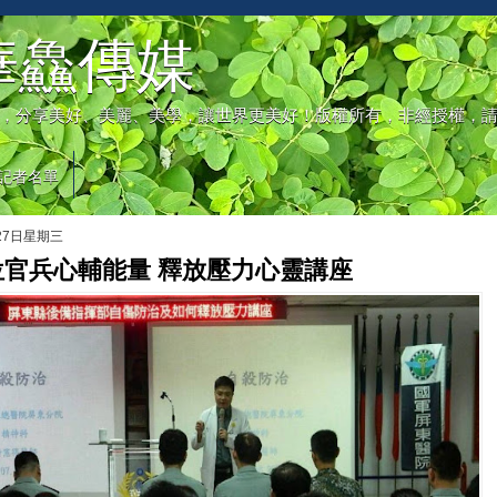
華鱻傳媒
，分享美好、美麗、美學，讓世界更美好！版權所有，非經授權，
記者名單
月27日星期三
位官兵心輔能量 釋放壓力心靈講座