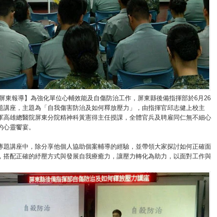
/屏東報導】為強化單位心輔效能及自傷防治工作，屏東縣後備指揮部於6月26
題講座，主題為「自我傷害防治及如何釋放壓力」，由指揮官邱志健上校主
軍高雄總醫院屏東分院精神科黃憲得主任授課，全體官兵及聘雇同仁無不細心
的心靈饗宴。
專題講座中，除分享他個人協助個案輔導的經驗，並帶領大家探討如何正確面
，搭配正確的紓壓方式與發展自我療癒力，讓壓力轉化為助力，以面對工作與