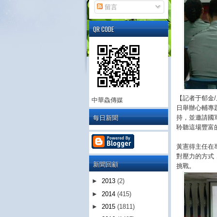
留言
QR CODE
【記者于郁金
中華鱻傳媒
日舉辦心輔專
每日新聞
持，並邀請國
聆聽這場豐富
黃憲得主任在
對壓力的方式
新聞回顧
挑戰。
►
2013
(2)
►
2014
(415)
►
2015
(1811)