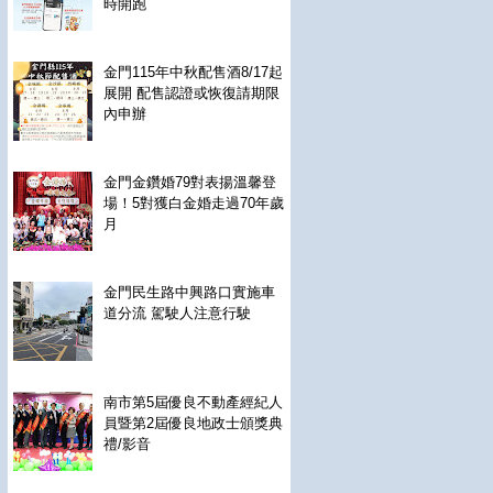
時開跑
金門115年中秋配售酒8/17起
展開 配售認證或恢復請期限
內申辦
金門金鑽婚79對表揚溫馨登
場！5對獲白金婚走過70年歲
月
金門民生路中興路口實施車
道分流 駕駛人注意行駛
南市第5屆優良不動產經紀人
員暨第2屆優良地政士頒獎典
禮/影音