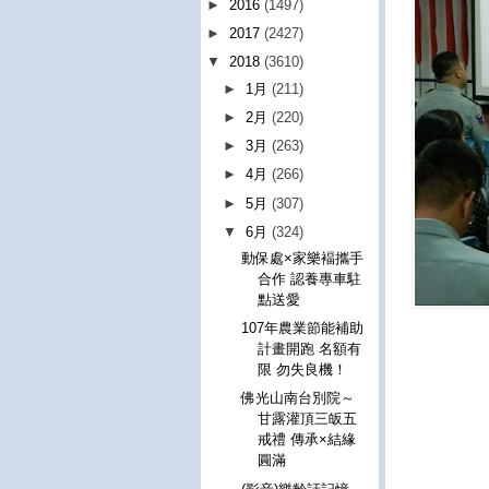
►
2016
(1497)
►
2017
(2427)
▼
2018
(3610)
►
1月
(211)
►
2月
(220)
►
3月
(263)
►
4月
(266)
►
5月
(307)
▼
6月
(324)
動保處×家樂褔攜手
合作 認養專車駐
點送愛
107年農業節能補助
計畫開跑 名額有
限 勿失良機！
佛光山南台別院～
甘露灌頂三皈五
戒禮 傳承×結緣
圓滿