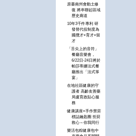
原臺南州會動土修
復 將串聯起區域
歷史廊道
10年3千件專利 研
發替代役制度為
國攬才×育才×留
才
「舌尖上的音符」
餐廳音樂會，
6/22日-24日將於
帕莎蒂娜法式餐
廳推出「法式箏
宴」
在地社區健康的守
護者 高齡友善藥
局盧育政貼心服
務
健康講座×手作禁菸
標誌鑰匙圈 拒菸
救心～你我同行
樂活包粽健康包中