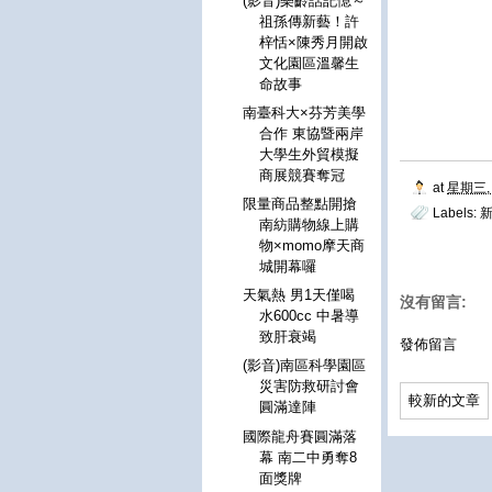
(影音)樂齡話記憶～
祖孫傳新藝！許
梓恬×陳秀月開啟
文化園區溫馨生
命故事
南臺科大×芬芳美學
合作 東協暨兩岸
大學生外貿模擬
商展競賽奪冠
at
星期三, 
限量商品整點開搶
Labels:
南紡購物線上購
物×momo摩天商
城開幕囉
天氣熱 男1天僅喝
沒有留言:
水600cc 中暑導
致肝衰竭
發佈留言
(影音)南區科學園區
災害防救研討會
較新的文章
圓滿達陣
國際龍舟賽圓滿落
幕 南二中勇奪8
面獎牌