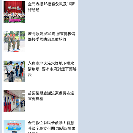
金門表揚16模範父親及16新
好爸爸
嘹亮歌聲展軍威 屏東縣後備
部接受國防部軍歌驗收
永康高地大淹水疑地下排水
溝崩壞 要求市府對症下藥解
決
苗栗榮服處謝浚豪處長布達
宣誓典禮
金門數位縣民卡啟動！智慧
升級全島支付圈 加碼回饋限