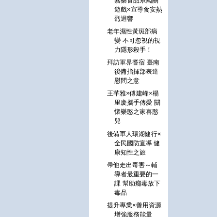
嘉藥食品系闖關
遊戲×宣導食安熱
烈迴響
老年濕性黃斑部病
變 不可忽視的視
力隱形殺手！
拜訪軍界耆宿 臺南
後備指揮部表達
慰問之意
王芊雅×傅建峰×楊
里慶攜手傳愛 關
懷樂憨之家喜憨
兒
後備軍人環湖健行×
全民國防宣導 健
康知性之旅
帶他走出毒害～輔
導者最重要的一
課 幫助癮毒放下
毒品
提升專業×善用資源
增強服務能量