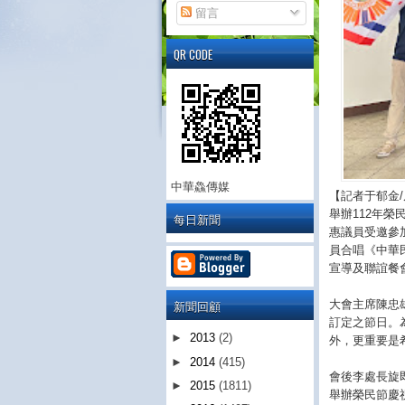
留言
QR CODE
中華鱻傳媒
【記者于郁金
舉辦112年
每日新聞
惠議員受邀參
員合唱《中華
宣導及聯誼餐
新聞回顧
大會主席陳忠
訂定之節日。
►
2013
(2)
外，更重要是
►
2014
(415)
會後李處長旋
►
2015
(1811)
舉辦榮民節慶