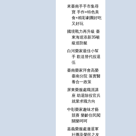
來臺南手手市集尋
寶 手作×特色美
食×精彩劇團好吃
又好玩
國境戰力再升級 臺
東海巡添新35噸
級巡防艇
白河榮家最佳小幫
手 歡送替代役退
伍
臺南榮家拜會高榮
臺南分院 落實醫
養合一政策
屏東榮服處職涯講
座 助退除役官兵
就業求職方向
中彰榮家趣味才藝
競賽 樂齡住民闖
關樂呵呵
嘉義榮服處邀退軍
社團及榮民之友