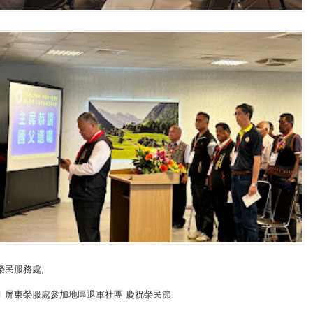
榮民服務處
,
 屏東榮服處參加地區退軍社團 慶祝榮民節