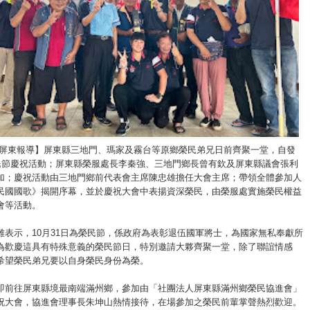
/屏東報導】屏東縣三地門、瑪家及霧台等原鄉榮民弟兄日前齊聚一堂，自發
榮民節慶祝活動；屏東縣榮服處長李秦強、三地門鄉長曾有欽及屏東縣議會張利
加；慶祝活動由三地門鄉前代表會主席陳忠雄擔任大會主席；帶領全體參加人
民國國歌》揭開序幕，並於慶祝大會中表揚資深榮民，由榮服處實施榮民權益
會等活動。
雄表示，10月31日為榮民節，係政府為表彰退伍國軍將士，為國家無私奉獻所
為歡慶這具有特殊意義的榮民節日，特別邀請大夥齊聚一堂，除了聯誼情感
希望榮民弟兄要以自身榮民身份為榮。
即前往屏東縣境最南端滿州鄉，參加由「社團法人屏東縣滿州鄉榮民協進會」
祝大會，協進會理事長朱坤山熱情接待，在場參加之榮民前輩掌聲熱烈歡迎。