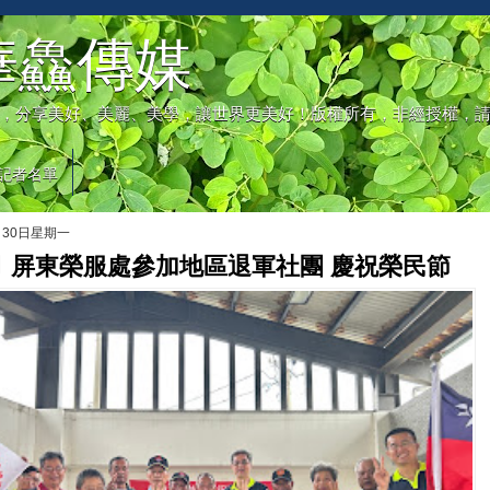
華鱻傳媒
，分享美好、美麗、美學，讓世界更美好！版權所有，非經授權，
記者名單
月30日星期一
 屏東榮服處參加地區退軍社團 慶祝榮民節