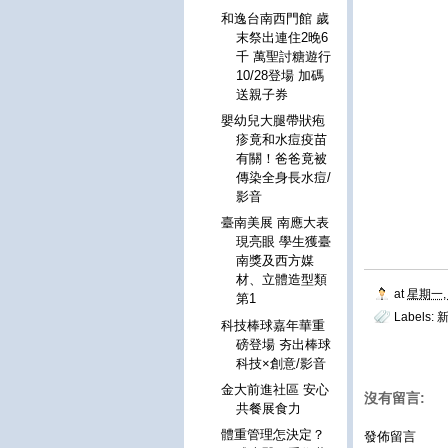
和逸台南西門館 歲
末祭出連住2晚6
千 萬聖討糖遊行
10/28登場 加碼
送親子券
嬰幼兒大腿帶狀疱
疹竟和水痘疫苗
有關！爸爸竟被
傳染全身長水痘/
影音
臺南美展 南應大表
現亮眼 學生獲臺
南獎及西方媒
材、立體造型類
at
星期一, 
第1
Labels:
科技棒球嘉年華重
磅登場 夯出棒球
科技×創意/影音
金大前進社區 安心
沒有留言:
共餐展食力
體重管理怎決定？
發佈留言