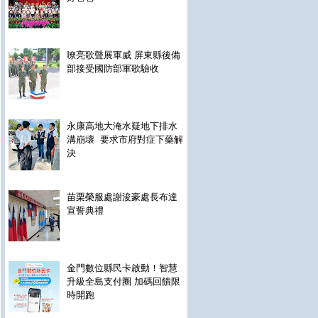
嘹亮歌聲展軍威 屏東縣後備
部接受國防部軍歌驗收
永康高地大淹水疑地下排水
溝崩壞 要求市府對症下藥解
決
苗栗榮服處謝浚豪處長布達
宣誓典禮
金門數位縣民卡啟動！智慧
升級全島支付圈 加碼回饋限
時開跑