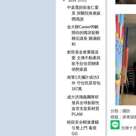
▼
10月
(618)
中嘉寬頻前進仁愛
里 與醫院推廣媒
體識讀
金大辦Career99解
開你的職涯疑難
雜症講座 圓滿順
利
創世基金會重陽送
愛 文傳不動產與
歌手彭佳霓關懷
弱勢家庭
南警1天攔詐成功3
件 守住民眾荷包
167萬
成大洪飛義團隊研
發具全球創新性
血管支架新材質
分類：國防
PLAM
標籤：屏東縣
轄區安全帽連遭竊
光輝十月
引警上門 毒窟
GG