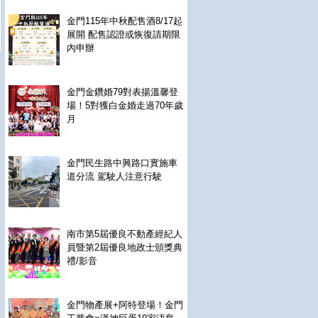
金門115年中秋配售酒8/17起
展開 配售認證或恢復請期限
內申辦
金門金鑽婚79對表揚溫馨登
場！5對獲白金婚走過70年歲
月
金門民生路中興路口實施車
道分流 駕駛人注意行駛
南市第5屆優良不動產經紀人
員暨第2屆優良地政士頒獎典
禮/影音
金門物產展+阿特登場！金門