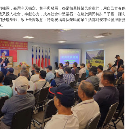
詞強調，臺灣今天穩定、和平與發展，都是植基於榮民前輩們，用自己青春保
後又投入社會，奉獻心力，成為社會中堅基石；在屬於榮民特殊日子裡，謹向
鬥沙場身影，致上最深敬意；特別祝福每位榮民前輩生活都能安穩並發揮服務
落。