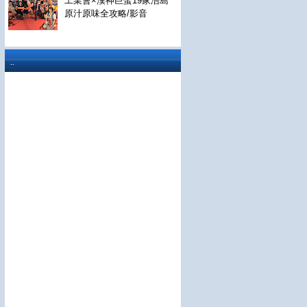
工業會×漢神巨蛋19家浯島
原汁原味全攻略/影音
..