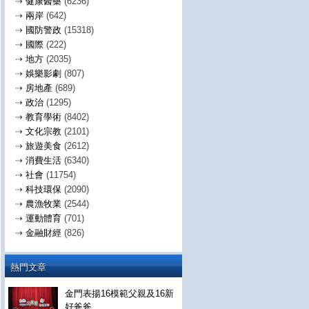
⇢
健康醫藥
(6236)
⇢
兩岸
(642)
⇢
國防警政
(15318)
⇢
國際
(222)
⇢
地方
(2035)
⇢
娛樂影劇
(807)
⇢
房地產
(689)
⇢
政治
(1295)
⇢
教育學術
(8402)
⇢
文化宗教
(2101)
⇢
旅遊美食
(2612)
⇢
消費生活
(6340)
⇢
社會
(11754)
⇢
科技環保
(2090)
⇢
農漁牧業
(2544)
⇢
運動體育
(701)
⇢
金融財經
(826)
熱門文章
金門表揚16模範父親及16新
好爸爸