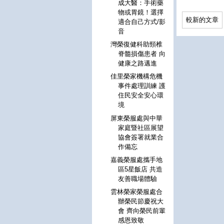
成大醫：手術藥
物或胃鏡！選擇
較新的文章
適合自己方式/影
音
灣榮復健科助頸椎
脊髓損傷患者 向
健康之路邁進
佳里榮家機構危機
事件處理訓練 護
住民安全安心環
境
屏東榮服處與中華
家庭暨社區展望
協會簽署就業合
作備忘
嘉義榮服處攜手地
區5星飯店 共造
友善職場體驗
雲林榮家榮服處合
辦榮民節慶祝大
會 齊向榮民前輩
感恩致敬