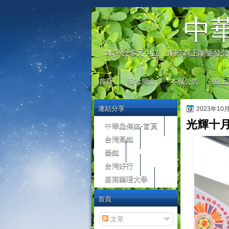
automaty do gier
中
本平台多元中立，期盼為正能量發聲
首頁
報社簡介
本報公告
線上
連結分享
2023年10
光輝十月
中華鱻傳媒-首頁
台灣高鐵
臺鐵
台灣好行
嘉南藥理大學
首頁
文章