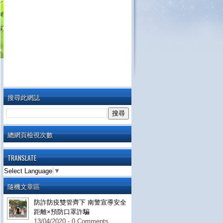
搜尋此網誌
總網頁檢視次數
TRANSLATE
Select Language
▼
隨機文章區
防詐防疫雙管齊下 南警宣導安全
距離×預防口罩詐騙
13/04/2020 - 0 Comments