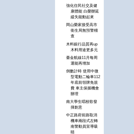
強化住民社交及健
康體能 白榮辦延
緩失能動起來
岡山榮家接受高市
衛生局無預警稽
查
木料銀行品質再up
木料用途更多元
臺金航線11月每周
運能再增加
倒數計時 使用中微
型電動二輪車112
年底前領牌免規
費 車主保握機會
辦理
南大學生唱校歌發
揮創意
中正路府前路取消
機車兩段式左轉
南警動員宣導吸
睛