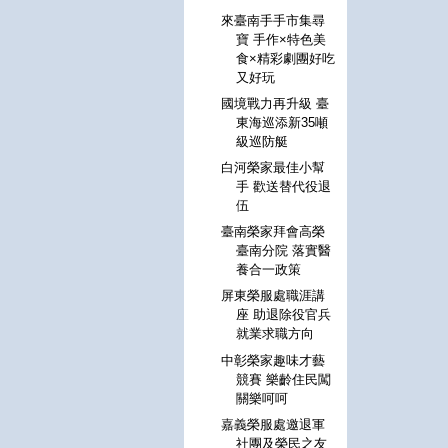
來臺南手手市集尋
寶 手作×特色美
食×精彩劇團好吃
又好玩
國境戰力再升級 臺
東海巡添新35噸
級巡防艇
白河榮家最佳小幫
手 歡送替代役退
伍
臺南榮家拜會高榮
臺南分院 落實醫
養合一政策
屏東榮服處職涯講
座 助退除役官兵
就業求職方向
中彰榮家趣味才藝
競賽 樂齡住民闖
關樂呵呵
嘉義榮服處邀退軍
社團及榮民之友