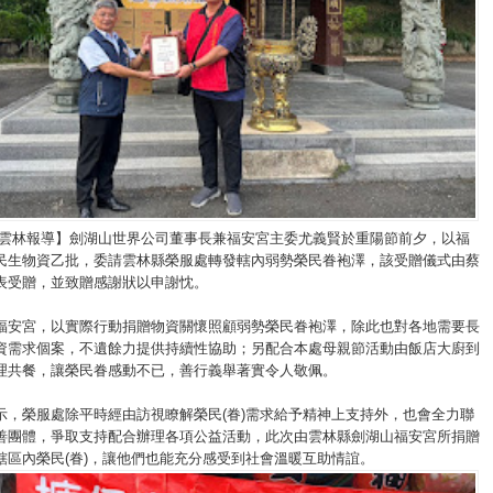
/雲林報導】劍湖山世界公司董事長兼福安宮主委尤義賢於重陽節前夕，以福
民生物資乙批，委請雲林縣榮服處轉發轄內弱勢榮民眷袍澤，該受贈儀式由蔡
表受贈，並致贈感謝狀以申謝忱。
福安宮，以實際行動捐贈物資關懷照顧弱勢榮民眷袍澤，除此也對各地需要長
資需求個案，不遺餘力提供持續性協助；另配合本處母親節活動由飯店大廚到
理共餐，讓榮民眷感動不已，善行義舉著實令人敬佩。
示，榮服處除平時經由訪視瞭解榮民(眷)需求給予精神上支持外，也會全力聯
善團體，爭取支持配合辦理各項公益活動，此次由雲林縣劍湖山福安宮所捐贈
轄區內榮民(眷)，讓他們也能充分感受到社會溫暖互助情誼。