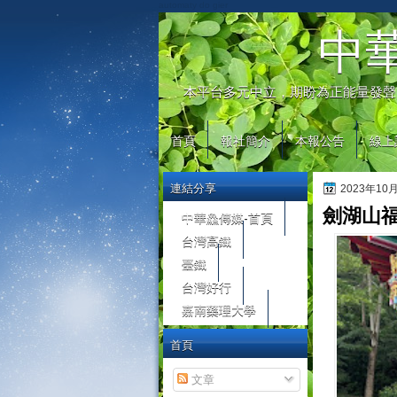
automaty do gier
中
本平台多元中立，期盼為正能量發聲
首頁
報社簡介
本報公告
線上
連結分享
2023年10
劍湖山
中華鱻傳媒-首頁
台灣高鐵
臺鐵
台灣好行
嘉南藥理大學
首頁
文章