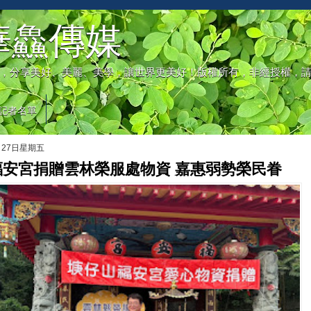
華鱻傳媒
，分享美好、美麗、美學，讓世界更美好！版權所有，非經授權，
記者名單
月27日星期五
福安宮捐贈雲林榮服處物資 嘉惠弱勢榮民眷