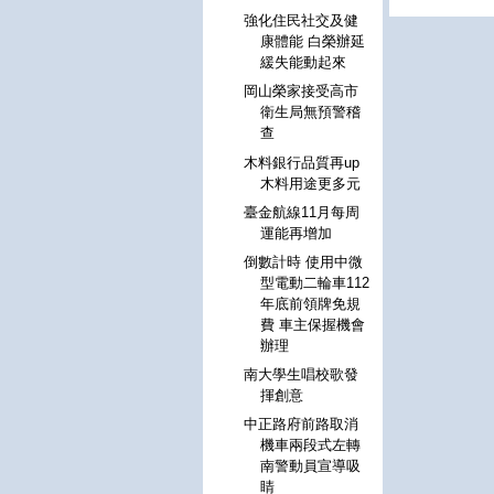
強化住民社交及健
康體能 白榮辦延
緩失能動起來
岡山榮家接受高市
衛生局無預警稽
查
木料銀行品質再up
木料用途更多元
臺金航線11月每周
運能再增加
倒數計時 使用中微
型電動二輪車112
年底前領牌免規
費 車主保握機會
辦理
南大學生唱校歌發
揮創意
中正路府前路取消
機車兩段式左轉
南警動員宣導吸
睛