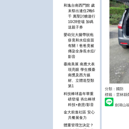
和逸台南西門館 歲
末祭出連住2晚6
千 萬聖討糖遊行
10/28登場 加碼
送親子券
嬰幼兒大腿帶狀疱
疹竟和水痘疫苗
有關！爸爸竟被
傳染全身長水痘/
影音
臺南美展 南應大表
現亮眼 學生獲臺
南獎及西方媒
材、立體造型類
第1
分類：國防
科技棒球嘉年華重
標籤：雲林縣
磅登場 夯出棒球
科技×創意/影音
劍湖山
金大前進社區 安心
共餐展食力
體重管理怎決定？