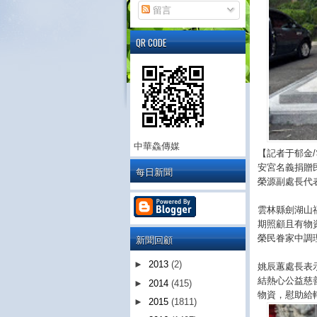
留言
QR CODE
中華鱻傳媒
【記者于郁金
安宮名義捐贈
每日新聞
榮源副處長代
雲林縣劍湖山
期照顧且有物
新聞回顧
榮民眷家中調
►
2013
(2)
姚辰蕙處長表
結熱心公益慈
►
2014
(415)
物資，慰助給
►
2015
(1811)