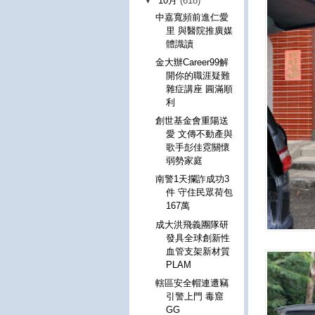
▼
10月
(618)
中嘉寬頻前進仁愛
里 與醫院推廣媒
體識讀
金大辦Career99解
開你的職涯疑難
雜症講座 圓滿順
利
創世基金會重陽送
愛 文傳不動產與
歌手彭佳霓關懷
弱勢家庭
南警1天攔詐成功3
件 守住民眾荷包
167萬
成大洪飛義團隊研
發具全球創新性
血管支架新材質
PLAM
轄區安全帽連遭竊
引警上門 毒窟
GG