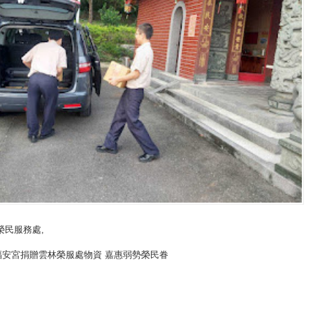
榮民服務處
,
福安宮捐贈雲林榮服處物資 嘉惠弱勢榮民眷