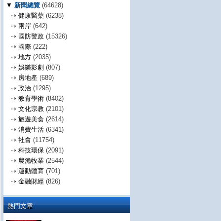
▼
新聞總覽
(64628)
⇢
健康醫藥
(6238)
⇢
兩岸
(642)
⇢
國防警政
(15326)
⇢
國際
(222)
⇢
地方
(2035)
⇢
娛樂影劇
(807)
⇢
房地產
(689)
⇢
政治
(1295)
⇢
教育學術
(8402)
⇢
文化宗教
(2101)
⇢
旅遊美食
(2614)
⇢
消費生活
(6341)
⇢
社會
(11754)
⇢
科技環保
(2091)
⇢
農漁牧業
(2544)
⇢
運動體育
(701)
⇢
金融財經
(826)
熱門文章