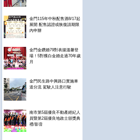
金門115年中秋配售酒8/17起
展開 配售認證或恢復請期限
內申辦
金門金鑽婚79對表揚溫馨登
場！5對獲白金婚走過70年歲
月
金門民生路中興路口實施車
道分流 駕駛人注意行駛
南市第5屆優良不動產經紀人
員暨第2屆優良地政士頒獎典
禮/影音