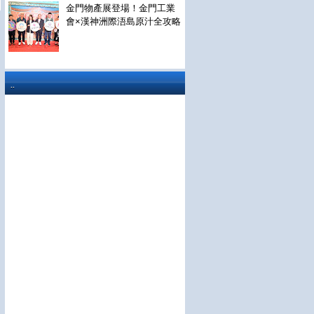
金門物產展登場！金門工業
會×漢神洲際浯島原汁全攻略
..