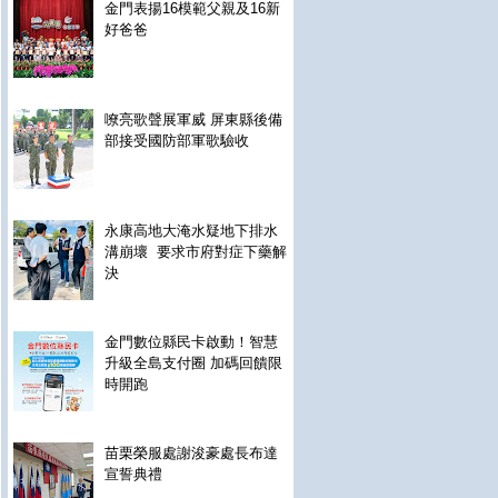
金門表揚16模範父親及16新
好爸爸
嘹亮歌聲展軍威 屏東縣後備
部接受國防部軍歌驗收
永康高地大淹水疑地下排水
溝崩壞 要求市府對症下藥解
決
金門數位縣民卡啟動！智慧
升級全島支付圈 加碼回饋限
時開跑
苗栗榮服處謝浚豪處長布達
宣誓典禮