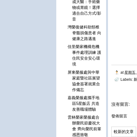
成大醫：手術藥
物或胃鏡！選擇
適合自己方式/影
音
灣榮復健科助頸椎
脊髓損傷患者 向
健康之路邁進
佳里榮家機構危機
事件處理訓練 護
住民安全安心環
境
屏東榮服處與中華
at
星期五, 
家庭暨社區展望
Labels:
協會簽署就業合
作備忘
嘉義榮服處攜手地
區5星飯店 共造
沒有留言:
友善職場體驗
發佈留言
雲林榮家榮服處合
辦榮民節慶祝大
會 齊向榮民前輩
較新的文章
感恩致敬