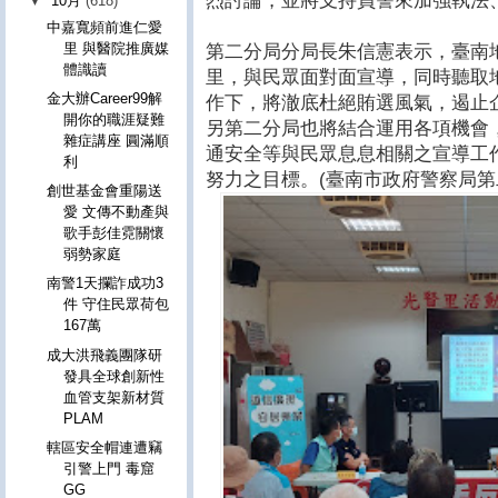
烈討論，並將支持員警來加強執法
▼
10月
(618)
中嘉寬頻前進仁愛
里 與醫院推廣媒
第二分局分局長朱信憲表示，臺南
體識讀
里，與民眾面對面宣導，同時聽取
金大辦Career99解
作下，將澈底杜絕賄選風氣，遏止
開你的職涯疑難
另第二分局也將結合運用各項機會，
雜症講座 圓滿順
通安全等與民眾息息相關之宣導工
利
努力之目標。(臺南市政府警察局第
創世基金會重陽送
愛 文傳不動產與
歌手彭佳霓關懷
弱勢家庭
南警1天攔詐成功3
件 守住民眾荷包
167萬
成大洪飛義團隊研
發具全球創新性
血管支架新材質
PLAM
轄區安全帽連遭竊
引警上門 毒窟
GG