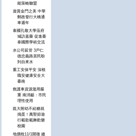
能策略聯盟
遊賞金門之美 中華
郵政發行大橋通
車週年
泰國孔敬大學蒞府
城訪嘉藥 促進臺
泰國際學術交流
水公司延管 3戶仁
德忠義路居民盼
到自來水
重工安保平安 深根
職安健康安全大
臺南
救護車資源濫用嚴
重 南消籲：市民
理性使用
崑大附幼不給糖就
搗蛋！萬聖節遊
行載歌載舞歡樂
校園
地價稅11/1開徵 繳