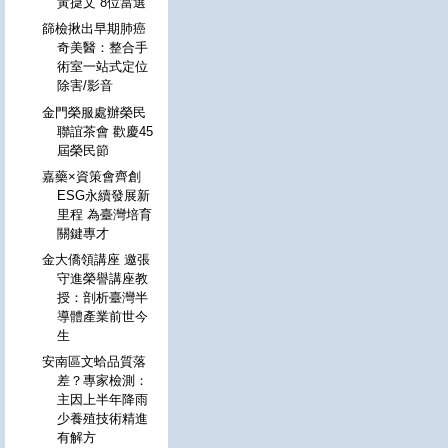
黃㨗文 8位當選
篩檢揪出早期肺癌
奇美醫：整合手
術室一站式定位
除害/影音
金門榮服處辦榮民
聯誼茶會 歡慶45
屆榮民節
嘉藥×資策會齊創
ESG永續發展新
里程 為臺灣培育
關鍵專才
金大僑領講座 邀張
守進榮譽講座教
授：剖析臺灣半
導體產業前世今
生
安南區文蛤品質落
差？專家檢測：
主因上半年降雨
少養殖技術精進
有解方