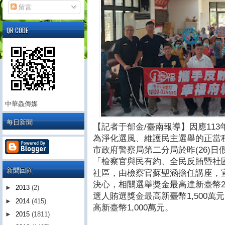
留言
QR CODE
中華鱻傳媒
每日新聞
【記者于郁金/臺南報導】因應11
為淨化選風、維護民主選舉的正當
市政府警察局第二分局於昨(26)
「檢察官與民有約、全民反賄暨社
新聞回顧
社區，由檢察官蘇聖涵擔任講座，
決心，相關選舉獎金最高達新臺幣2
►
2013
(2)
選人賄選獎金最高新臺幣1,500
►
2014
(415)
高新臺幣1,000萬元。
►
2015
(1811)