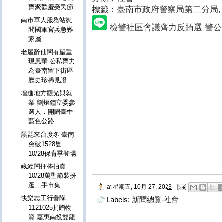
齊聚歡慶榮民節
標籤：臺南市政府警察局第二分局
,
南市軍人服務站慰
檢警社區會議齊力反賄選 警
問國軍官兵急難
家屬
老屋醉仙閣有望重
現風華 公私齊力
為臺南留下街區
歷史珍稀見證
增進地方觀光與就
業 劉燈鐘立委參
選人：開闢臺中
藍色公路
黑琵來台度冬 臺南
突破1528隻
10/28保育季登場
藏經閣揮棒拍賣
10/28萬聖節裝扮
逛二手市集
at
星期五, 10月 27, 2023
快樂志工行善隊
Labels:
新聞總覽-社會
1121025捐贈物
資 嘉惠南投雙龍