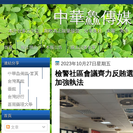
automaty do gier
中華鱻傳媒
本平台多元中立，期盼為正能量發聲，分享美好、美麗、美學，
首頁
報社簡介
本報公告
線上記者名單
連結分享
2023年10月27日星期五
檢警社區會議齊力反賄選
中華鱻傳媒-首頁
台灣高鐵
加強執法
臺鐵
台灣好行
嘉南藥理大學
首頁
文章