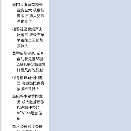
廈門大張宗益校長
首訪金大 後疫情
破冰行 擴大交流
深化合作
檢警社區會議齊力
反賄選 警公布華
平路段全天候加
強執法
萬聖節變裝趴 元素
自助餐兒童85折
289吧萬聖節應景
好看又好吃甜點
保育欖蠵龜受困海
面 海巡漁民保育
救援不遺餘力
鼓勵學生畢業即拿
獎 成大數據所教
授許志仲帶領
ACVLab屢創佳
績
白河榮家歡度榮民