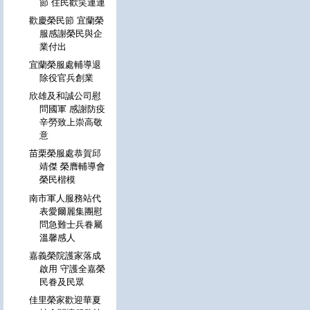
節 住民歡笑連連
歡慶榮民節 宜蘭榮
服感謝榮民與企
業付出
宜蘭榮服處輔導退
除役官兵創業
欣雄及和誠公司慰
問國軍 感謝防疫
辛勞致上崇高敬
意
苗栗榮服處恭賀邱
靖傑 榮膺輔導會
榮民楷模
南市軍人服務站代
表愛爾麗集團慰
問急難士兵眷屬
溫馨感人
嘉義榮院護家落成
啟用 守護全嘉榮
民眷及民眾
佳里榮家歡迎華夏