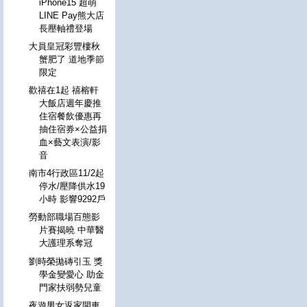
iPhone15 超萌
LINE Pay熊大店
長壓軸禮登場
大員皇冠彩豐樓秋
蟹肥了 道地季節
限定
歡禧在1起 禧榕軒
大飯店週年慶推
住宿餐飲優惠再
抽住宿券×公益捐
血×藝文表演/影
音
南市4行政區11/2起
停水/壓降供水19
小時 影響9292戶
勞動部職場百態影
片賽揭曉 中華醫
大護理系奪冠
劉時榮拋磚引玉 獎
學金變愛心 助金
門家扶弱勢兒童
夜遊男女返家開車