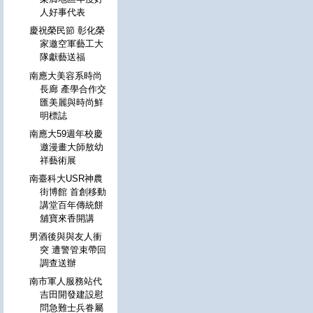
人好事代表
慶祝榮民節 彰化榮
家邀空軍藝工大
隊獻藝送福
南應大美容系時尚
長廊 產學合作交
匯美麗與時尚鮮
明標誌
南應大59週年校慶
邀漫畫大師敖幼
祥藝術展
南臺科大USR神農
街博館 首創移動
講堂百年傳統餅
舖寶來香開講
男酒後與與友人衝
突 遭警管束帶回
調查送辦
南市軍人服務站代
吉田開發建設慰
問急難士兵眷屬