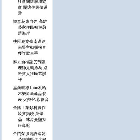
社會關懷服務協
會 關懷住民傳遞
愛
愜意花東自強 高雄
榮家住民暢遊蔚
藍海岸
桃園犯案臺南遭逮
南警主動攔檢查
獲詐欺車手
麻豆新樓謝旻芳護
理師見義勇為 路
邊救人獲民眾讚
許
嘉藥輔導Tabe札哈
木樂原新產品發
表 火熱登場/影音
全國工業類科實作
競賽揭曉 吳學
鼎、林港熹堅持
終奪冠
金門榮服處許進乾
榮膺地區年度好