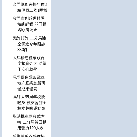
金門縣府表揚年度3
績優員工及1團體
金門青創營運輔導
培訓課程 即日報
名額滿為止
識詐打詐 二分局陸
空併進今年阻詐
350件
大馬楊忠禮家族再
度捐資金大 助學
子安心就學
見證屏東隱形冠軍
地方產業創新研
發成果發表
高師大69周年校慶
暖身 校友會辦全
校友趣味運動會
取消機車兩段式左
轉 二分局首日動
用警力120人次
萬聖節前夕熱舞棒