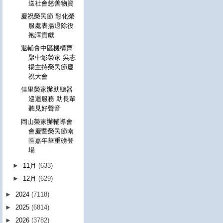
送社會慈善物資
慶祝榮民節 彰化榮
服處表揚退除役
袍澤貢獻
退輔會中區機構齊
聚中彰榮家 吳志
揚主持榮民節慶
祝大會
佳里榮家辦助聽器
巡迴服務 助長輩
聽見好聲音
岡山榮家辦輔導會
會慶暨榮民節南
區嘉年華重磅登
場
►
11月
(633)
►
12月
(629)
►
2024
(7118)
►
2025
(6814)
►
2026
(3782)