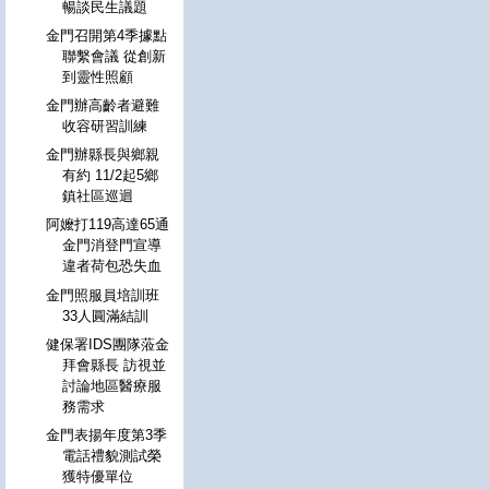
暢談民生議題
金門召開第4季據點
聯繫會議 從創新
到靈性照顧
金門辦高齡者避難
收容研習訓練
金門辦縣長與鄉親
有約 11/2起5鄉
鎮社區巡迴
阿嬤打119高達65通
金門消登門宣導
違者荷包恐失血
金門照服員培訓班
33人圓滿結訓
健保署IDS團隊蒞金
拜會縣長 訪視並
討論地區醫療服
務需求
金門表揚年度第3季
電話禮貌測試榮
獲特優單位