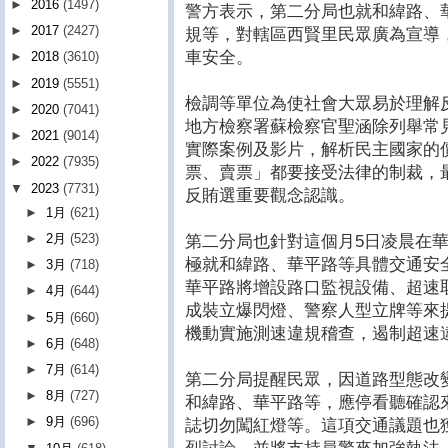
►
2016
(1497)
警方表示，第二分局也就和緯路、
►
2017
(2427)
規等，對轄區西賢里民眾廣為宣導
車安全。
►
2018
(3610)
►
2019
(5551)
檢調等單位為使社會大眾易於理解
►
2020
(7041)
地方檢察署蘇檢察官聖涵除列舉常
►
2021
(9014)
實際案例及影片，解析民主國家的
►
2022
(7935)
票、賣票」都要接受法律的制裁，
▼
2023
(7731)
反賄選重要觀念認識。
►
1月
(621)
►
2月
(523)
第二分局也針對這個月5日凌晨在
極就和緯路、華平路等具體交通安
►
3月
(718)
華平路將增設路口監視設備、超速
►
4月
(644)
成裝立爆閃燈、警察人型立牌等來
►
5月
(660)
機動實施測速違規稽查，遏制超速
►
6月
(648)
►
7月
(614)
第二分局提醒民眾，因道路型態改
►
8月
(727)
和緯路、華平路等，應停看聽確認
►
9月
(696)
誌切勿闖紅燈等。這項交通議題也