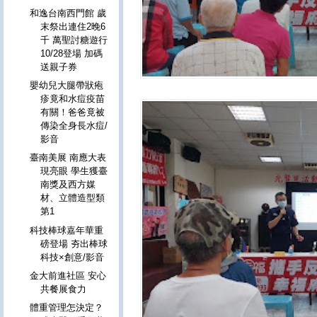
和逸台南西門館 歲
末祭出連住2晚6
千 萬聖討糖遊行
10/28登場 加碼
送親子券
嬰幼兒大腿帶狀疱
疹竟和水痘疫苗
有關！爸爸竟被
傳染全身長水痘/
影音
臺南美展 南應大表
現亮眼 學生獲臺
南獎及西方媒
材、立體造型類
第1
科技棒球嘉年華重
磅登場 夯出棒球
科技×創意/影音
金大前進社區 安心
共餐展食力
體重管理怎決定？