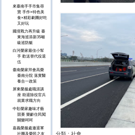
來臺南手手市集尋
寶 手作×特色美
食×精彩劇團好吃
又好玩
國境戰力再升級 臺
東海巡添新35噸
級巡防艇
白河榮家最佳小幫
手 歡送替代役退
伍
臺南榮家拜會高榮
臺南分院 落實醫
養合一政策
屏東榮服處職涯講
座 助退除役官兵
就業求職方向
中彰榮家趣味才藝
競賽 樂齡住民闖
關樂呵呵
嘉義榮服處邀退軍
分類：社會
社團及榮民之友