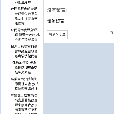
部落邊緣戶
金門縣拜會航港局
沒有留言:
爭取臺金高速客
輪及挹注烏坵交
發佈留言
通經費
金門電商實戰營課
首
較新的文章
程 運營全攻略 地
區青年積極參與
劍湖山福安宮捐贈
雲林榮服處物資
嘉惠弱勢榮民眷
e化繳地價稅 便利
免排隊 190份獎
品等您來抽
高榮臺南分院榮民
節慶祝大會 效法
堅持與守護精神
華醫傑出校友揭曉
高嘉凰呂筱媛廖
耀宗廖健森蔡瓊
滿謝馨慧江英明