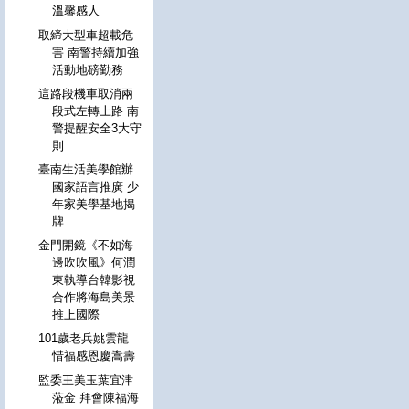
溫馨感人
取締大型車超載危
害 南警持續加強
活動地磅勤務
這路段機車取消兩
段式左轉上路 南
警提醒安全3大守
則
臺南生活美學館辦
國家語言推廣 少
年家美學基地揭
牌
金門開鏡《不如海
邊吹吹風》何潤
東執導台韓影視
合作將海島美景
推上國際
101歲老兵姚雲龍
惜福感恩慶嵩壽
監委王美玉葉宜津
蒞金 拜會陳福海