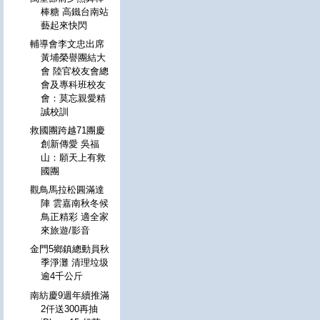
棒糖 高鐵台南站
藝起來快閃
輔導會李文忠出席
黃埔榮譽團結大
會 陸官校友會總
會及專科班校友
會：莫忘親愛精
誠校訓
救國團跨越71團慶
創新傳愛 吳福
山：願天上有救
國團
觀鳥馬拉松圓滿達
陣 雲嘉南秋冬候
鳥正精彩 適全家
來旅遊/影音
金門5鄉鎮總動員秋
季淨灘 清理垃圾
逾4千公斤
南紡慶9週年續推滿
2仟送300再抽