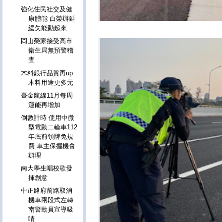
強化住民社交及健
康體能 白榮辦延
緩失能動起來
岡山榮家接受高市
衛生局無預警稽
查
木料銀行品質再up
木料用途更多元
臺金航線11月每周
運能再增加
倒數計時 使用中微
型電動二輪車112
年底前領牌免規
費 車主保握機會
辦理
南大學生唱校歌發
揮創意
中正路府前路取消
機車兩段式左轉
南警動員宣導吸
睛