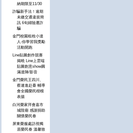
納期限至11/30
詐騙新手法！逾期
未繳交通違規簡
訊 6旬婦險遭詐
騙
金門校園租稅小達
人-你學習我獎勵
活動開跑
Line貼圖創作競賽
揭曉 Line上雲端
貼圖創意show圓
滿達陣/影音
金門榮民王四川、
蔡連進赴臺 輔導
會全國榮民楷模
表揚
白河榮家拜會嘉市
城隍廟 感謝捐助
關懷榮民眷
屏東榮服處訪視獨
居榮民眷 溫馨致