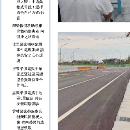
成大醫：手術藥
物或胃鏡！選擇
適合自己方式/影
音
灣榮復健科助頸椎
脊髓損傷患者 向
健康之路邁進
佳里榮家機構危機
事件處理訓練 護
住民安全安心環
境
屏東榮服處與中華
家庭暨社區展望
協會簽署就業合
作備忘
嘉義榮服處攜手地
區5星飯店 共造
友善職場體驗
雲林榮家榮服處合
辦榮民節慶祝大
會 齊向榮民前輩
感恩致敬