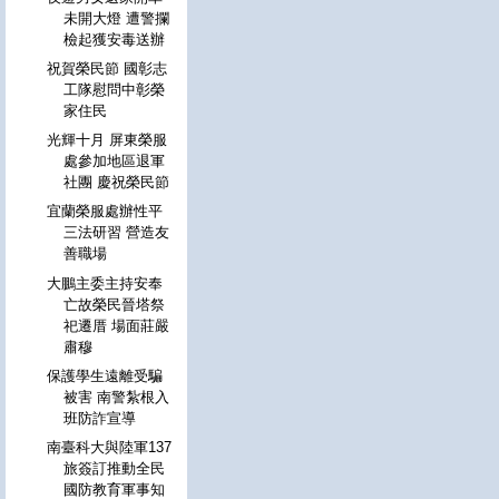
未開大燈 遭警攔
檢起獲安毒送辦
祝賀榮民節 國彰志
工隊慰問中彰榮
家住民
光輝十月 屏東榮服
處參加地區退軍
社團 慶祝榮民節
宜蘭榮服處辦性平
三法研習 營造友
善職場
大鵬主委主持安奉
亡故榮民晉塔祭
祀遷厝 場面莊嚴
肅穆
保護學生遠離受騙
被害 南警紮根入
班防詐宣導
南臺科大與陸軍137
旅簽訂推動全民
國防教育軍事知