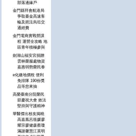
部落邊緣戶
金門縣拜會航港局
爭取臺金高速客
輪及挹注烏坵交
通經費
金門電商實戰營課
程 運營全攻略 地
區青年積極參與
劍湖山福安宮捐贈
雲林榮服處物資
嘉惠弱勢榮民眷
e化繳地價稅 便利
免排隊 190份獎
品等您來抽
高榮臺南分院榮民
節慶祝大會 效法
堅持與守護精神
華醫傑出校友揭曉
高嘉凰呂筱媛廖
耀宗廖健森蔡瓊
滿謝馨慧江英明