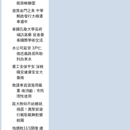
能策略聯盟
遊賞金門之美 中華
郵政發行大橋通
車週年
泰國孔敬大學蒞府
城訪嘉藥 促進臺
泰國際學術交流
水公司延管 3戶仁
德忠義路居民盼
到自來水
重工安保平安 深根
職安健康安全大
臺南
救護車資源濫用嚴
重 南消籲：市民
理性使用
崑大附幼不給糖就
搗蛋！萬聖節遊
行載歌載舞歡樂
校園
地價稅11/1開徵 繳