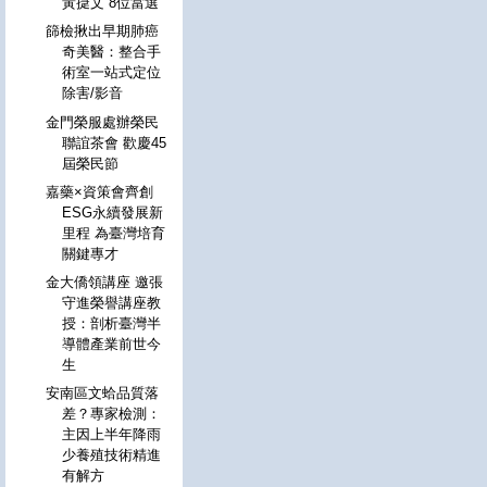
黃㨗文 8位當選
篩檢揪出早期肺癌
奇美醫：整合手
術室一站式定位
除害/影音
金門榮服處辦榮民
聯誼茶會 歡慶45
屆榮民節
嘉藥×資策會齊創
ESG永續發展新
里程 為臺灣培育
關鍵專才
金大僑領講座 邀張
守進榮譽講座教
授：剖析臺灣半
導體產業前世今
生
安南區文蛤品質落
差？專家檢測：
主因上半年降雨
少養殖技術精進
有解方