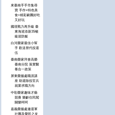
來臺南手手市集尋
寶 手作×特色美
食×精彩劇團好吃
又好玩
國境戰力再升級 臺
東海巡添新35噸
級巡防艇
白河榮家最佳小幫
手 歡送替代役退
伍
臺南榮家拜會高榮
臺南分院 落實醫
養合一政策
屏東榮服處職涯講
座 助退除役官兵
就業求職方向
中彰榮家趣味才藝
競賽 樂齡住民闖
關樂呵呵
嘉義榮服處邀退軍
社團及榮民之友