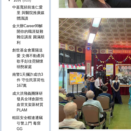
▼
10月
(618)
中嘉寬頻前進仁愛
里 與醫院推廣媒
體識讀
金大辦Career99解
開你的職涯疑難
雜症講座 圓滿順
利
創世基金會重陽送
愛 文傳不動產與
歌手彭佳霓關懷
弱勢家庭
南警1天攔詐成功3
件 守住民眾荷包
167萬
成大洪飛義團隊研
發具全球創新性
血管支架新材質
PLAM
轄區安全帽連遭竊
引警上門 毒窟
GG