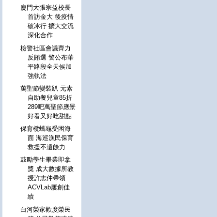
廈門大張宗益校長
首訪金大 後疫情
破冰行 擴大交流
深化合作
檢警社區會議齊力
反賄選 警公布華
平路段全天候加
強執法
萬聖節變裝趴 元素
自助餐兒童85折
289吧萬聖節應景
好看又好吃甜點
保育欖蠵龜受困海
面 海巡漁民保育
救援不遺餘力
鼓勵學生畢業即拿
獎 成大數據所教
授許志仲帶領
ACVLab屢創佳
績
白河榮家歡度榮民