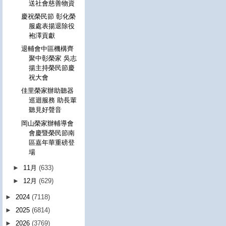
送社會慈善物資
慶祝榮民節 彰化榮
服處表揚退除役
袍澤貢獻
退輔會中區機構齊
聚中彰榮家 吳志
揚主持榮民節慶
祝大會
佳里榮家辦助聽器
巡迴服務 助長輩
聽見好聲音
岡山榮家辦輔導會
會慶暨榮民節南
區嘉年華重磅登
場
►
11月
(633)
►
12月
(629)
►
2024
(7118)
►
2025
(6814)
►
2026
(3769)