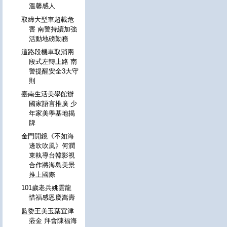
溫馨感人
取締大型車超載危
害 南警持續加強
活動地磅勤務
這路段機車取消兩
段式左轉上路 南
警提醒安全3大守
則
臺南生活美學館辦
國家語言推廣 少
年家美學基地揭
牌
金門開鏡《不如海
邊吹吹風》何潤
東執導台韓影視
合作將海島美景
推上國際
101歲老兵姚雲龍
惜福感恩慶嵩壽
監委王美玉葉宜津
蒞金 拜會陳福海