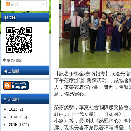
留言
QR CODE
中華鱻傳媒
每日新聞
【記者于郁金/臺南報導】欣逢光
下午蒞家辦理｢關懷活動｣，該協
人，來榮家表演歌曲、舞蹈，傳遞
意，備感窩心。
新聞回顧
榮家說明，華夏社會關懷服務協會
►
2013
(2)
歌曲如《一代女皇》、《如果》、
►
2014
(415)
小路》等，最後以《感恩的心》全
►
2015
(1811)
廊，現場長者不禁跟著哼唱輕擺，