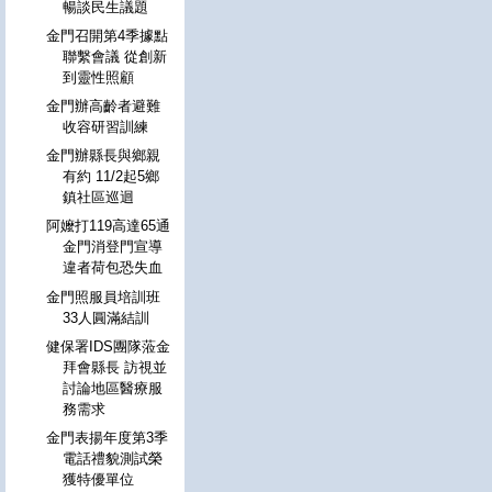
暢談民生議題
金門召開第4季據點
聯繫會議 從創新
到靈性照顧
金門辦高齡者避難
收容研習訓練
金門辦縣長與鄉親
有約 11/2起5鄉
鎮社區巡迴
阿嬤打119高達65通
金門消登門宣導
違者荷包恐失血
金門照服員培訓班
33人圓滿結訓
健保署IDS團隊蒞金
拜會縣長 訪視並
討論地區醫療服
務需求
金門表揚年度第3季
電話禮貌測試榮
獲特優單位