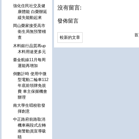
強化住民社交及健
沒有留言:
康體能 白榮辦延
緩失能動起來
發佈留言
岡山榮家接受高市
衛生局無預警稽
首
較新的文章
查
木料銀行品質再up
木料用途更多元
臺金航線11月每周
運能再增加
倒數計時 使用中微
型電動二輪車112
年底前領牌免規
費 車主保握機會
辦理
南大學生唱校歌發
揮創意
中正路府前路取消
機車兩段式左轉
南警動員宣導吸
睛