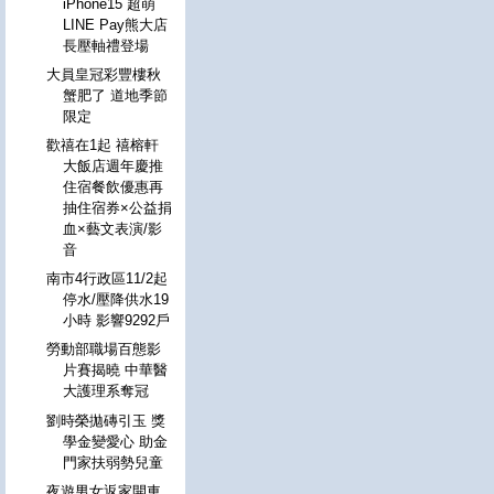
iPhone15 超萌
LINE Pay熊大店
長壓軸禮登場
大員皇冠彩豐樓秋
蟹肥了 道地季節
限定
歡禧在1起 禧榕軒
大飯店週年慶推
住宿餐飲優惠再
抽住宿券×公益捐
血×藝文表演/影
音
南市4行政區11/2起
停水/壓降供水19
小時 影響9292戶
勞動部職場百態影
片賽揭曉 中華醫
大護理系奪冠
劉時榮拋磚引玉 獎
學金變愛心 助金
門家扶弱勢兒童
夜遊男女返家開車