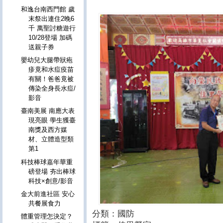
和逸台南西門館 歲
末祭出連住2晚6
千 萬聖討糖遊行
10/28登場 加碼
送親子券
嬰幼兒大腿帶狀疱
疹竟和水痘疫苗
有關！爸爸竟被
傳染全身長水痘/
影音
臺南美展 南應大表
現亮眼 學生獲臺
南獎及西方媒
材、立體造型類
第1
科技棒球嘉年華重
磅登場 夯出棒球
科技×創意/影音
金大前進社區 安心
共餐展食力
分類：國防
體重管理怎決定？