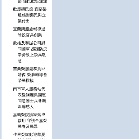
節 住民歡笑連連
歡慶榮民節 宜蘭榮
服感謝榮民與企
業付出
宜蘭榮服處輔導退
除役官兵創業
欣雄及和誠公司慰
問國軍 感謝防疫
辛勞致上崇高敬
意
苗栗榮服處恭賀邱
靖傑 榮膺輔導會
榮民楷模
南市軍人服務站代
表愛爾麗集團慰
問急難士兵眷屬
溫馨感人
嘉義榮院護家落成
啟用 守護全嘉榮
民眷及民眾
佳里榮家歡迎華夏