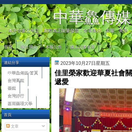
automaty do gier
中華鱻傳媒
本平台多元中立，期盼為正能量發聲，分享美好、美麗、美學，
首頁
報社簡介
本報公告
線上記者名單
連結分享
2023年10月27日星期五
佳里榮家歡迎華夏社會關
中華鱻傳媒-首頁
台灣高鐵
遞愛
臺鐵
台灣好行
嘉南藥理大學
首頁
文章