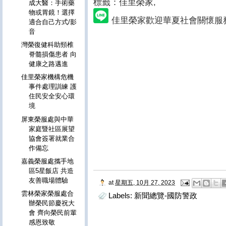
標籤：佳里榮家
,
成大醫：手術藥
物或胃鏡！選擇
佳里榮家歡迎華夏社會關懷服
適合自己方式/影
音
灣榮復健科助頸椎
脊髓損傷患者 向
健康之路邁進
佳里榮家機構危機
事件處理訓練 護
住民安全安心環
境
屏東榮服處與中華
家庭暨社區展望
協會簽署就業合
作備忘
嘉義榮服處攜手地
區5星飯店 共造
友善職場體驗
at
星期五, 10月 27, 2023
雲林榮家榮服處合
Labels:
新聞總覽-國防警政
辦榮民節慶祝大
會 齊向榮民前輩
感恩致敬