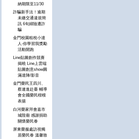
納期限至11/30
詐騙新手法！逾期
未繳交通違規簡
訊 6旬婦險遭詐
騙
金門校園租稅小達
人-你學習我獎勵
活動開跑
Line貼圖創作競賽
揭曉 Line上雲端
貼圖創意show圓
滿達陣/影音
金門榮民王四川、
蔡連進赴臺 輔導
會全國榮民楷模
表揚
白河榮家拜會嘉市
城隍廟 感謝捐助
關懷榮民眷
屏東榮服處訪視獨
居榮民眷 溫馨致