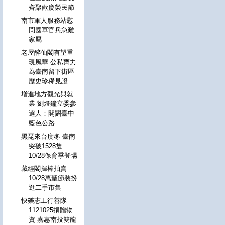
齊聚歡慶榮民節
南市軍人服務站慰
問國軍官兵急難
家屬
老屋醉仙閣有望重
現風華 公私齊力
為臺南留下街區
歷史珍稀見證
增進地方觀光與就
業 劉燈鐘立委參
選人：開闢臺中
藍色公路
黑琵來台度冬 臺南
突破1528隻
10/28保育季登場
藏經閣揮棒拍賣
10/28萬聖節裝扮
逛二手市集
快樂志工行善隊
1121025捐贈物
資 嘉惠南投雙龍