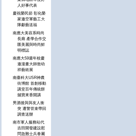
人好事代表
慶祝榮民節 彰化榮
家邀空軍藝工大
隊獻藝送福
南應大美容系時尚
長廊 產學合作交
匯美麗與時尚鮮
明標誌
南應大59週年校慶
邀漫畫大師敖幼
祥藝術展
南臺科大USR神農
街博館 首創移動
講堂百年傳統餅
舖寶來香開講
男酒後與與友人衝
突 遭警管束帶回
調查送辦
南市軍人服務站代
吉田開發建設慰
問急難士兵眷屬