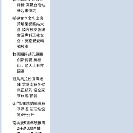
棒糖 高鐵台南站
藝起來快閃
輔導會李文忠出席
黃埔榮譽團結大
會 陸官校友會總
會及專科班校友
會：莫忘親愛精
誠校訓
救國團跨越71團慶
創新傳愛 吳福
山：願天上有救
國團
觀鳥馬拉松圓滿達
陣 雲嘉南秋冬候
鳥正精彩 適全家
來旅遊/影音
金門5鄉鎮總動員秋
季淨灘 清理垃圾
逾4千公斤
南紡慶9週年續推滿
2仟送300再抽