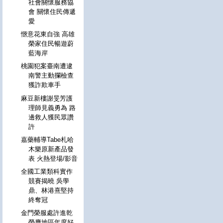
社會關懷服務協
會 關懷住民傳遞
愛
愜意花東自強 高雄
榮家住民暢遊蔚
藍海岸
桃園犯案臺南遭逮
南警主動攔檢查
獲詐欺車手
麻豆新樓謝旻芳護
理師見義勇為 路
邊救人獲民眾讚
許
嘉藥輔導Tabe札哈
木樂原新產品發
表 火熱登場/影音
全國工業類科實作
競賽揭曉 吳學
鼎、林港熹堅持
終奪冠
金門榮服處許進乾
榮膺地區年度好