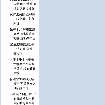
未開大燈 遭警攔
檢起獲安毒送辦
祝賀榮民節 國彰志
工隊慰問中彰榮
家住民
光輝十月 屏東榮服
處參加地區退軍
社團 慶祝榮民節
宜蘭榮服處辦性平
三法研習 營造友
善職場
大鵬主委主持安奉
亡故榮民晉塔祭
祀遷厝 場面莊嚴
肅穆
保護學生遠離受騙
被害 南警紮根入
班防詐宣導
南臺科大與陸軍137
旅簽訂推動全民
國防教育軍事知