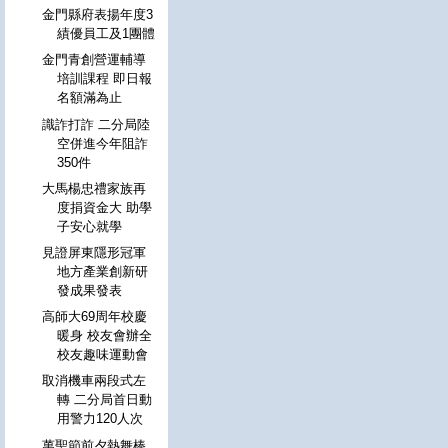
金門縣府表揚年度3
績優員工及1團體
金門青創營運輔導
培訓課程 即日報
名額滿為止
識詐打詐 二分局陸
空併進今年阻詐
350件
大馬楊忠禮家族再
度捐資金大 助學
子安心就學
見證屏東隱形冠軍
地方產業創新研
發成果發表
高師大69周年校慶
暖身 校友會辦全
校友趣味運動會
取消機車兩段式左
轉 二分局首日動
用警力120人次
萬聖節前夕熱舞棒