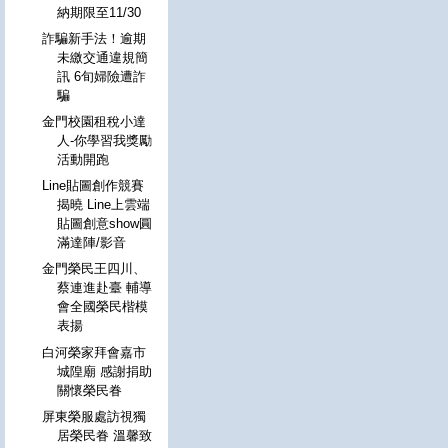
納期限至11/30
詐騙新手法！逾期
未繳交通違規簡
訊 6旬婦險遭詐
騙
金門校園租稅小達
人-你學習我獎勵
活動開跑
Line貼圖創作競賽
揭曉 Line上雲端
貼圖創意show圓
滿達陣/影音
金門榮民王四川、
蔡連進赴臺 輔導
會全國榮民楷模
表揚
白河榮家拜會嘉市
城隍廟 感謝捐助
關懷榮民眷
屏東榮服處訪視獨
居榮民眷 溫馨致