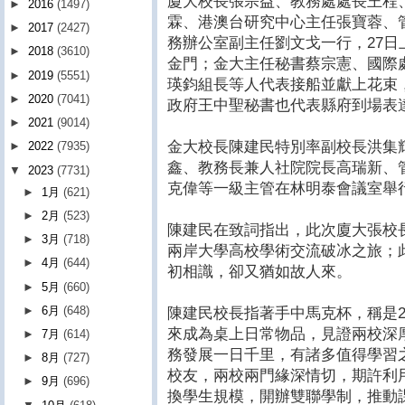
廈大校長張宗益、教務處處長王程
►
2016
(1497)
霖、港澳台研究中心主任張寶蓉、
►
2017
(2427)
務辦公室副主任劉文戈一行，27
►
2018
(3610)
金門；金大主任秘書蔡宗憲、國際
►
2019
(5551)
瑛鈞組長等人代表接船並獻上花束
►
2020
(7041)
政府王中聖秘書也代表縣府到場表
►
2021
(9014)
金大校長陳建民特別率副校長洪集
►
2022
(7935)
鑫、教務長兼人社院院長高瑞新、
▼
2023
(7731)
克偉等一級主管在林明泰會議室舉
►
1月
(621)
►
2月
(523)
陳建民在致詞指出，此次廈大張校
►
3月
(718)
兩岸大學高校學術交流破冰之旅；
►
4月
(644)
初相識，卻又猶如故人來。
►
5月
(660)
►
6月
(648)
陳建民校長指著手中馬克杯，稱是2
來成為桌上日常物品，見證兩校深
►
7月
(614)
務發展一日千里，有諸多值得學習
►
8月
(727)
校友，兩校兩門緣深情切，期許利
►
9月
(696)
換學生規模，開辦雙聯學制，推動