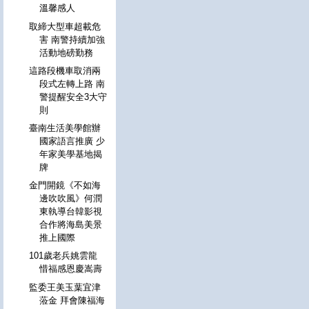
溫馨感人
取締大型車超載危
害 南警持續加強
活動地磅勤務
這路段機車取消兩
段式左轉上路 南
警提醒安全3大守
則
臺南生活美學館辦
國家語言推廣 少
年家美學基地揭
牌
金門開鏡《不如海
邊吹吹風》何潤
東執導台韓影視
合作將海島美景
推上國際
101歲老兵姚雲龍
惜福感恩慶嵩壽
監委王美玉葉宜津
蒞金 拜會陳福海