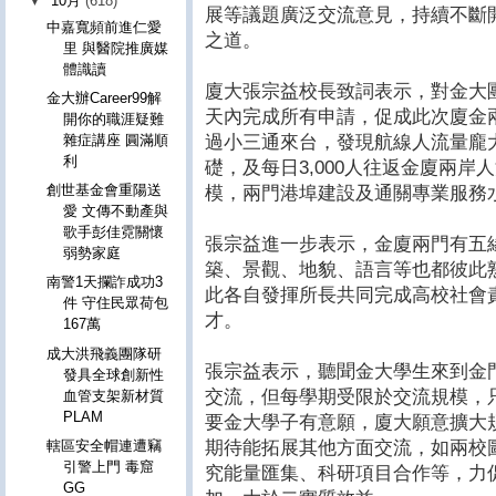
▼
10月
(618)
展等議題廣泛交流意見，持續不斷
中嘉寬頻前進仁愛
之道。
里 與醫院推廣媒
體識讀
廈大張宗益校長致詞表示，對金大
金大辦Career99解
天內完成所有申請，促成此次廈金
開你的職涯疑難
過小三通來台，發現航線人流量龐
雜症講座 圓滿順
利
礎，及每日3,000人往返金廈兩
創世基金會重陽送
模，兩門港埠建設及通關專業服務
愛 文傳不動產與
歌手彭佳霓關懷
張宗益進一步表示，金廈兩門有五
弱勢家庭
築、景觀、地貌、語言等也都彼此
南警1天攔詐成功3
此各自發揮所長共同完成高校社會
件 守住民眾荷包
才。
167萬
成大洪飛義團隊研
張宗益表示，聽聞金大學生來到金
發具全球創新性
交流，但每學期受限於交流規模，
血管支架新材質
PLAM
要金大學子有意願，廈大願意擴大
期待能拓展其他方面交流，如兩校
轄區安全帽連遭竊
引警上門 毒窟
究能量匯集、科研項目合作等，力
GG