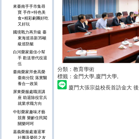
來臺南手手市集尋
寶 手作×特色美
食×精彩劇團好吃
又好玩
國境戰力再升級 臺
東海巡添新35噸
級巡防艇
白河榮家最佳小幫
手 歡送替代役退
伍
分類：教育學術
臺南榮家拜會高榮
標籤：金門大學
,廈門大學,
臺南分院 落實醫
養合一政策
廈門大張宗益校長首訪金大 後
屏東榮服處職涯講
座 助退除役官兵
就業求職方向
中彰榮家趣味才藝
競賽 樂齡住民闖
關樂呵呵
嘉義榮服處邀退軍
社團及榮民之友