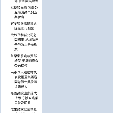
節 住民歡笑連連
歡慶榮民節 宜蘭榮
服感謝榮民與企
業付出
宜蘭榮服處輔導退
除役官兵創業
欣雄及和誠公司慰
問國軍 感謝防疫
辛勞致上崇高敬
意
苗栗榮服處恭賀邱
靖傑 榮膺輔導會
榮民楷模
南市軍人服務站代
表愛爾麗集團慰
問急難士兵眷屬
溫馨感人
嘉義榮院護家落成
啟用 守護全嘉榮
民眷及民眾
佳里榮家歡迎華夏