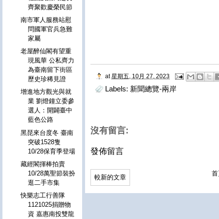
齊聚歡慶榮民節
南市軍人服務站慰
問國軍官兵急難
家屬
老屋醉仙閣有望重
現風華 公私齊力
為臺南留下街區
at
星期五, 10月 27, 2023
歷史珍稀見證
Labels:
新聞總覽-兩岸
增進地方觀光與就
業 劉燈鐘立委參
選人：開闢臺中
藍色公路
沒有留言:
黑琵來台度冬 臺南
突破1528隻
發佈留言
10/28保育季登場
藏經閣揮棒拍賣
首
10/28萬聖節裝扮
較新的文章
逛二手市集
快樂志工行善隊
1121025捐贈物
資 嘉惠南投雙龍