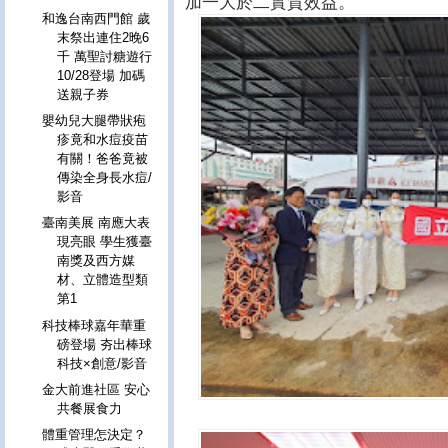
加一大於二實質效益。
和逸台南西門館 歲
末祭出連住2晚6
千 萬聖討糖遊行
10/28登場 加碼
送親子券
嬰幼兒大腿帶狀疱
疹竟和水痘疫苗
有關！爸爸竟被
傳染全身長水痘/
影音
臺南美展 南應大表
現亮眼 學生獲臺
南獎及西方媒
材、立體造型類
第1
科技棒球嘉年華重
磅登場 夯出棒球
科技×創意/影音
金大前進社區 安心
共餐展食力
體重管理怎決定？