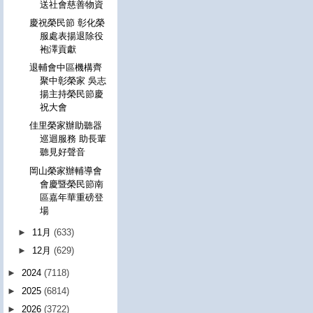
送社會慈善物資
慶祝榮民節 彰化榮
服處表揚退除役
袍澤貢獻
退輔會中區機構齊
聚中彰榮家 吳志
揚主持榮民節慶
祝大會
佳里榮家辦助聽器
巡迴服務 助長輩
聽見好聲音
岡山榮家辦輔導會
會慶暨榮民節南
區嘉年華重磅登
場
►
11月
(633)
►
12月
(629)
►
2024
(7118)
►
2025
(6814)
►
2026
(3722)