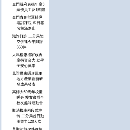
金門縣府表揚年度3
績優員工及1團體
金門青創營運輔導
培訓課程 即日報
名額滿為止
識詐打詐 二分局陸
空併進今年阻詐
350件
大馬楊忠禮家族再
度捐資金大 助學
子安心就學
見證屏東隱形冠軍
地方產業創新研
發成果發表
高師大69周年校慶
暖身 校友會辦全
校友趣味運動會
取消機車兩段式左
轉 二分局首日動
用警力120人次
萬聖節前夕熱舞棒