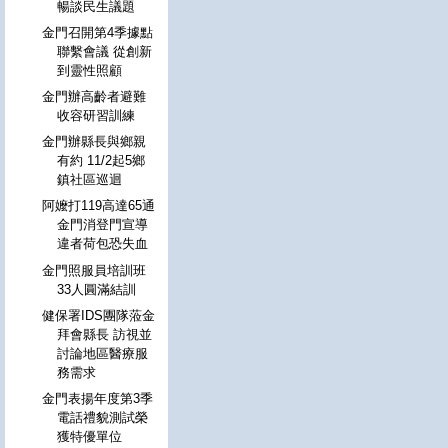
暢談民生議題
金門召開第4季據點
聯繫會議 從創新
到靈性照顧
金門辦高齡者避難
收容研習訓練
金門辦縣長與鄉親
有約 11/2起5鄉
鎮社區巡迴
阿嬤打119高達65通
金門消登門宣導
違者荷包恐失血
金門照服員培訓班
33人圓滿結訓
健保署IDS團隊蒞金
拜會縣長 訪視並
討論地區醫療服
務需求
金門表揚年度第3季
電話禮貌測試榮
獲特優單位