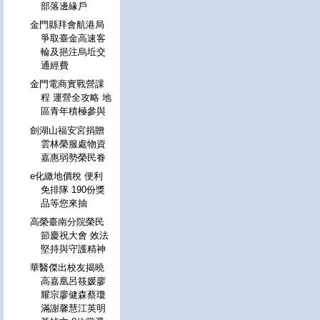
部落邊緣戶
金門縣拜會航港局
爭取臺金高速客
輪及挹注烏坵交
通經費
金門電商實戰營課
程 運營全攻略 地
區青年積極參與
劍湖山福安宮捐贈
雲林榮服處物資
嘉惠弱勢榮民眷
e化繳地價稅 便利
免排隊 190份獎
品等您來抽
高榮臺南分院榮民
節慶祝大會 效法
堅持與守護精神
華醫傑出校友揭曉
高嘉凰呂筱媛廖
耀宗廖健森蔡瓊
滿謝馨慧江英明