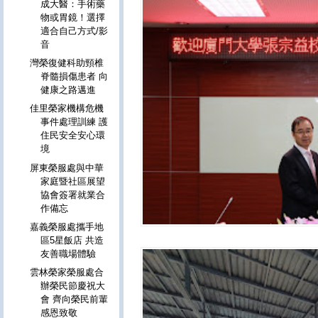
成大醫：手術藥
物或胃鏡！選擇
適合自己方式/影
音
灣榮復健科助頸椎
脊髓損傷患者 向
健康之路邁進
佳里榮家機構危機
事件處理訓練 護
住民安全安心環
境
屏東榮服處與中華
家庭暨社區展望
協會簽署就業合
作備忘
嘉義榮服處攜手地
區5星飯店 共造
友善職場體驗
雲林榮家榮服處合
辦榮民節慶祝大
會 齊向榮民前輩
感恩致敬