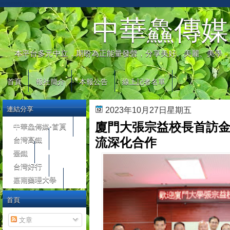
automaty do gier
中華鱻傳媒
本平台多元中立，期盼為正能量發聲，分享美好、美麗、美學，
首頁
報社簡介
本報公告
線上記者名單
連結分享
2023年10月27日星期五
廈門大張宗益校長首訪金
中華鱻傳媒-首頁
台灣高鐵
流深化合作
臺鐵
台灣好行
嘉南藥理大學
首頁
文章