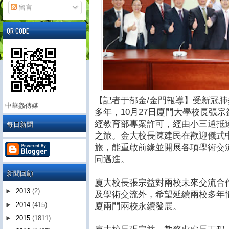
留言
QR CODE
【記者于郁金/金門報導】受新冠
中華鱻傳媒
多年，10月27日廈門大學校長張
每日新聞
經教育部專案許可，經由小三通抵
之旅。金大校長陳建民在歡迎儀式
旅，能重啟前緣並開展各項學術交
同邁進。
新聞回顧
廈大校長張宗益對兩校未來交流合
►
2013
(2)
及學術交流外，希望延續兩校多年
►
2014
(415)
廈兩門兩校永續發展。
►
2015
(1811)