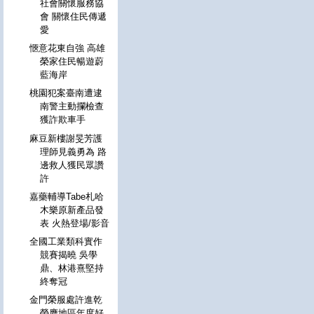
社會關懷服務協
會 關懷住民傳遞
愛
愜意花東自強 高雄
榮家住民暢遊蔚
藍海岸
桃園犯案臺南遭逮
南警主動攔檢查
獲詐欺車手
麻豆新樓謝旻芳護
理師見義勇為 路
邊救人獲民眾讚
許
嘉藥輔導Tabe札哈
木樂原新產品發
表 火熱登場/影音
全國工業類科實作
競賽揭曉 吳學
鼎、林港熹堅持
終奪冠
金門榮服處許進乾
榮膺地區年度好