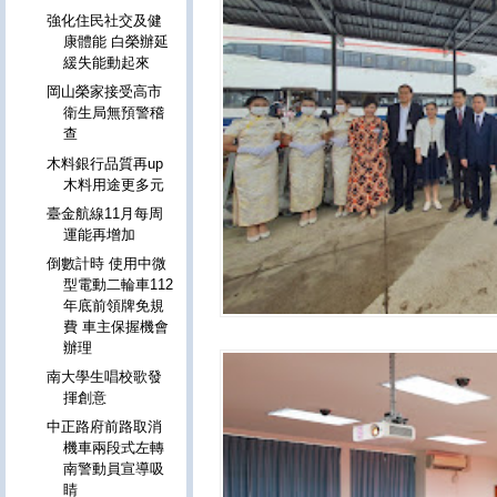
強化住民社交及健
康體能 白榮辦延
緩失能動起來
岡山榮家接受高市
衛生局無預警稽
查
木料銀行品質再up
木料用途更多元
臺金航線11月每周
運能再增加
倒數計時 使用中微
型電動二輪車112
年底前領牌免規
費 車主保握機會
辦理
南大學生唱校歌發
揮創意
中正路府前路取消
機車兩段式左轉
南警動員宣導吸
睛