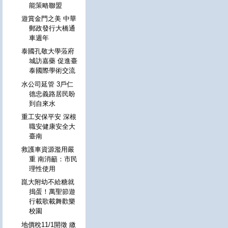
能策略聯盟
遊賞金門之美 中華
郵政發行大橋通
車週年
泰國孔敬大學蒞府
城訪嘉藥 促進臺
泰國際學術交流
水公司延管 3戶仁
德忠義路居民盼
到自來水
重工安保平安 深根
職安健康安全大
臺南
救護車資源濫用嚴
重 南消籲：市民
理性使用
崑大附幼不給糖就
搗蛋！萬聖節遊
行載歌載舞歡樂
校園
地價稅11/1開徵 繳