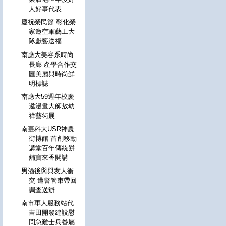
人好事代表
慶祝榮民節 彰化榮
家邀空軍藝工大
隊獻藝送福
南應大美容系時尚
長廊 產學合作交
匯美麗與時尚鮮
明標誌
南應大59週年校慶
邀漫畫大師敖幼
祥藝術展
南臺科大USR神農
街博館 首創移動
講堂百年傳統餅
舖寶來香開講
男酒後與與友人衝
突 遭警管束帶回
調查送辦
南市軍人服務站代
吉田開發建設慰
問急難士兵眷屬