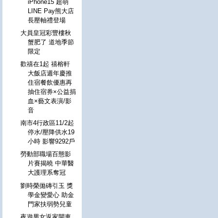
iPhone15 超萌
LINE Pay熊大店
長壓軸禮登場
大員皇冠彩豐樓秋
蟹肥了 道地季節
限定
歡禧在1起 禧榕軒
大飯店週年慶推
住宿餐飲優惠再
抽住宿券×公益捐
血×藝文表演/影
音
南市4行政區11/2起
停水/壓降供水19
小時 影響9292戶
勞動部職場百態影
片賽揭曉 中華醫
大護理系奪冠
劉時榮拋磚引玉 獎
學金變愛心 助金
門家扶弱勢兒童
夜遊男女返家開車