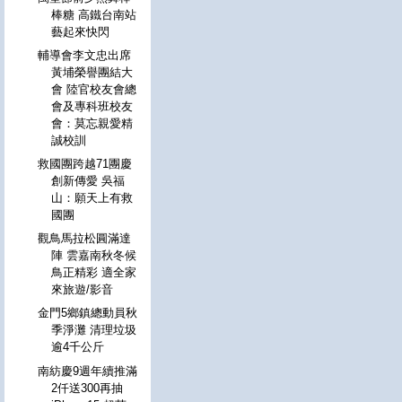
棒糖 高鐵台南站
藝起來快閃
輔導會李文忠出席
黃埔榮譽團結大
會 陸官校友會總
會及專科班校友
會：莫忘親愛精
誠校訓
救國團跨越71團慶
創新傳愛 吳福
山：願天上有救
國團
觀鳥馬拉松圓滿達
陣 雲嘉南秋冬候
鳥正精彩 適全家
來旅遊/影音
金門5鄉鎮總動員秋
季淨灘 清理垃圾
逾4千公斤
南紡慶9週年續推滿
2仟送300再抽