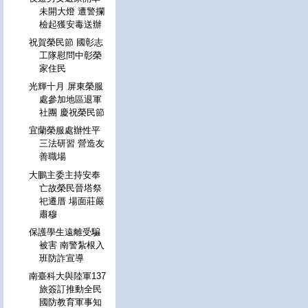
未開大燈 遭警攔
檢起獲安毒送辦
祝賀榮民節 國彰志
工隊慰問中彰榮
家住民
光輝十月 屏東榮服
處參加地區退軍
社團 慶祝榮民節
宜蘭榮服處辦性平
三法研習 營造友
善職場
大鵬主委主持安奉
亡故榮民晉塔祭
祀遷厝 場面莊嚴
肅穆
保護學生遠離受騙
被害 南警紮根入
班防詐宣導
南臺科大與陸軍137
旅簽訂推動全民
國防教育軍事知