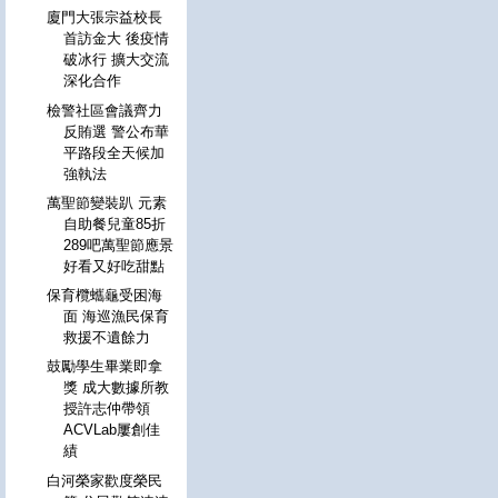
廈門大張宗益校長
首訪金大 後疫情
破冰行 擴大交流
深化合作
檢警社區會議齊力
反賄選 警公布華
平路段全天候加
強執法
萬聖節變裝趴 元素
自助餐兒童85折
289吧萬聖節應景
好看又好吃甜點
保育欖蠵龜受困海
面 海巡漁民保育
救援不遺餘力
鼓勵學生畢業即拿
獎 成大數據所教
授許志仲帶領
ACVLab屢創佳
績
白河榮家歡度榮民