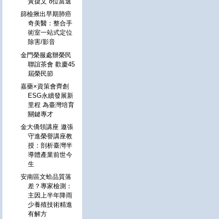
黃㨗文 8位當選
篩檢揪出早期肺癌
奇美醫：整合手
術室一站式定位
除害/影音
金門榮服處辦榮民
聯誼茶會 歡慶45
屆榮民節
嘉藥×資策會齊創
ESG永續發展新
里程 為臺灣培育
關鍵專才
金大僑領講座 邀張
守進榮譽講座教
授：剖析臺灣半
導體產業前世今
生
安南區文蛤品質落
差？專家檢測：
主因上半年降雨
少養殖技術精進
有解方