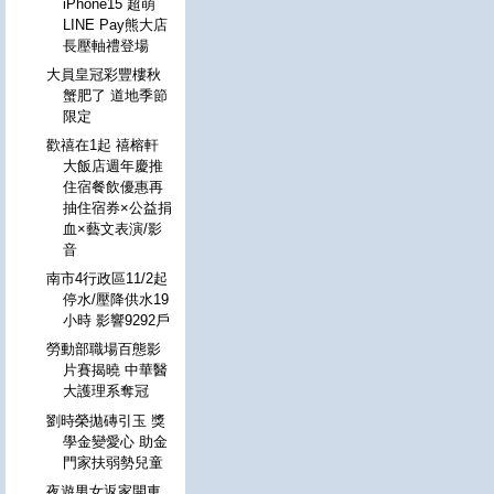
iPhone15 超萌
LINE Pay熊大店
長壓軸禮登場
大員皇冠彩豐樓秋
蟹肥了 道地季節
限定
歡禧在1起 禧榕軒
大飯店週年慶推
住宿餐飲優惠再
抽住宿券×公益捐
血×藝文表演/影
音
南市4行政區11/2起
停水/壓降供水19
小時 影響9292戶
勞動部職場百態影
片賽揭曉 中華醫
大護理系奪冠
劉時榮拋磚引玉 獎
學金變愛心 助金
門家扶弱勢兒童
夜遊男女返家開車