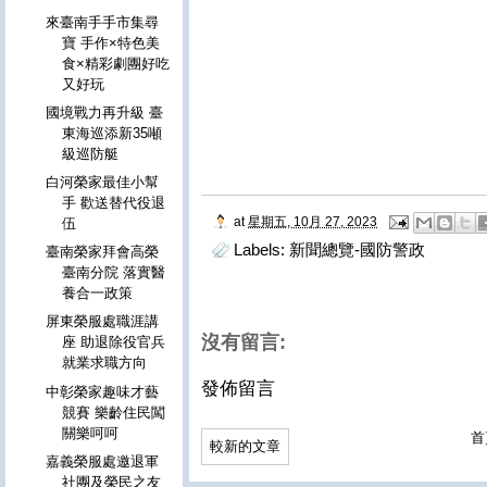
來臺南手手市集尋
寶 手作×特色美
食×精彩劇團好吃
又好玩
國境戰力再升級 臺
東海巡添新35噸
級巡防艇
白河榮家最佳小幫
手 歡送替代役退
at
星期五, 10月 27, 2023
伍
Labels:
新聞總覽-國防警政
臺南榮家拜會高榮
臺南分院 落實醫
養合一政策
屏東榮服處職涯講
沒有留言:
座 助退除役官兵
就業求職方向
發佈留言
中彰榮家趣味才藝
競賽 樂齡住民闖
關樂呵呵
首
較新的文章
嘉義榮服處邀退軍
社團及榮民之友