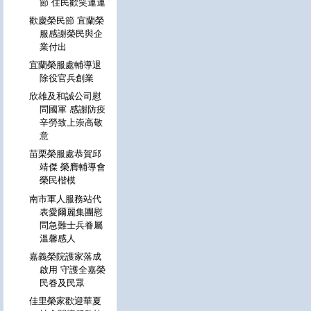
節 住民歡笑連連
歡慶榮民節 宜蘭榮
服感謝榮民與企
業付出
宜蘭榮服處輔導退
除役官兵創業
欣雄及和誠公司慰
問國軍 感謝防疫
辛勞致上崇高敬
意
苗栗榮服處恭賀邱
靖傑 榮膺輔導會
榮民楷模
南市軍人服務站代
表愛爾麗集團慰
問急難士兵眷屬
溫馨感人
嘉義榮院護家落成
啟用 守護全嘉榮
民眷及民眾
佳里榮家歡迎華夏