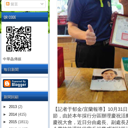
留言
QR CODE
中華鱻傳媒
每日新聞
新聞回顧
►
2013
(2)
【記者于郁金/宜蘭報導】10月31
►
2014
(415)
節，由於本年採行分區辦理慶祝活
慶祝大會，近日分由處長、副處長
►
2015
(1811)