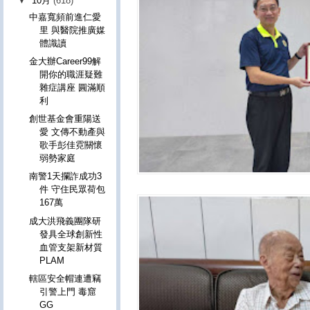
▼
10月
(618)
中嘉寬頻前進仁愛
里 與醫院推廣媒
體識讀
金大辦Career99解
開你的職涯疑難
雜症講座 圓滿順
利
創世基金會重陽送
愛 文傳不動產與
歌手彭佳霓關懷
弱勢家庭
南警1天攔詐成功3
件 守住民眾荷包
167萬
成大洪飛義團隊研
發具全球創新性
血管支架新材質
PLAM
轄區安全帽連遭竊
引警上門 毒窟
GG