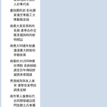
人好事代表
慶祝榮民節 彰化榮
家邀空軍藝工大
隊獻藝送福
南應大美容系時尚
長廊 產學合作交
匯美麗與時尚鮮
明標誌
南應大59週年校慶
邀漫畫大師敖幼
祥藝術展
南臺科大USR神農
街博館 首創移動
講堂百年傳統餅
舖寶來香開講
男酒後與與友人衝
突 遭警管束帶回
調查送辦
南市軍人服務站代
吉田開發建設慰
問急難士兵眷屬