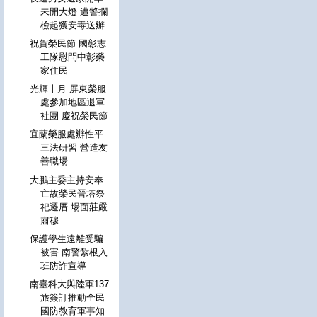
未開大燈 遭警攔
檢起獲安毒送辦
祝賀榮民節 國彰志
工隊慰問中彰榮
家住民
光輝十月 屏東榮服
處參加地區退軍
社團 慶祝榮民節
宜蘭榮服處辦性平
三法研習 營造友
善職場
大鵬主委主持安奉
亡故榮民晉塔祭
祀遷厝 場面莊嚴
肅穆
保護學生遠離受騙
被害 南警紮根入
班防詐宣導
南臺科大與陸軍137
旅簽訂推動全民
國防教育軍事知