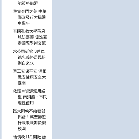
能策略聯盟
遊賞金門之美 中華
郵政發行大橋通
車週年
泰國孔敬大學蒞府
城訪嘉藥 促進臺
泰國際學術交流
水公司延管 3戶仁
德忠義路居民盼
到自來水
重工安保平安 深根
職安健康安全大
臺南
救護車資源濫用嚴
重 南消籲：市民
理性使用
崑大附幼不給糖就
搗蛋！萬聖節遊
行載歌載舞歡樂
校園
地價稅11/1開徵 繳