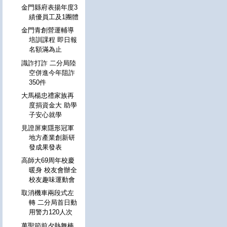
金門縣府表揚年度3
績優員工及1團體
金門青創營運輔導
培訓課程 即日報
名額滿為止
識詐打詐 二分局陸
空併進今年阻詐
350件
大馬楊忠禮家族再
度捐資金大 助學
子安心就學
見證屏東隱形冠軍
地方產業創新研
發成果發表
高師大69周年校慶
暖身 校友會辦全
校友趣味運動會
取消機車兩段式左
轉 二分局首日動
用警力120人次
萬聖節前夕熱舞棒