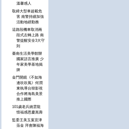
溫馨感人
取締大型車超載危
害 南警持續加強
活動地磅勤務
這路段機車取消兩
段式左轉上路 南
警提醒安全3大守
則
臺南生活美學館辦
國家語言推廣 少
年家美學基地揭
牌
金門開鏡《不如海
邊吹吹風》何潤
東執導台韓影視
合作將海島美景
推上國際
101歲老兵姚雲龍
惜福感恩慶嵩壽
監委王美玉葉宜津
蒞金 拜會陳福海