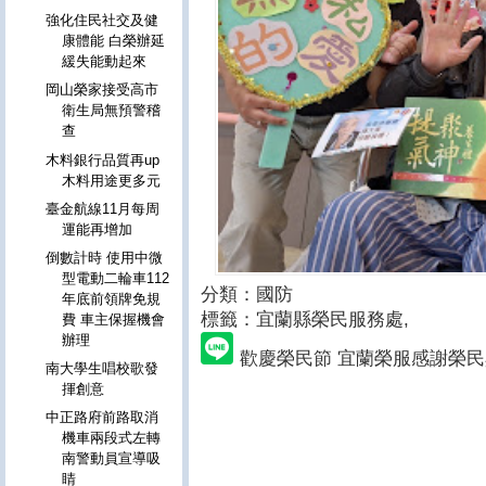
強化住民社交及健
康體能 白榮辦延
緩失能動起來
岡山榮家接受高市
衛生局無預警稽
查
木料銀行品質再up
木料用途更多元
臺金航線11月每周
運能再增加
倒數計時 使用中微
型電動二輪車112
分類：國防
年底前領牌免規
標籤：宜蘭縣榮民服務處
,
費 車主保握機會
辦理
歡慶榮民節 宜蘭榮服感謝榮
南大學生唱校歌發
揮創意
中正路府前路取消
機車兩段式左轉
南警動員宣導吸
睛