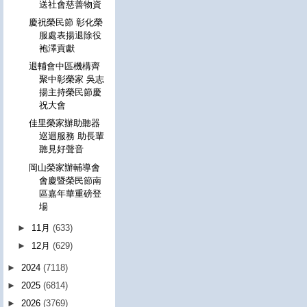
送社會慈善物資
慶祝榮民節 彰化榮
服處表揚退除役
袍澤貢獻
退輔會中區機構齊
聚中彰榮家 吳志
揚主持榮民節慶
祝大會
佳里榮家辦助聽器
巡迴服務 助長輩
聽見好聲音
岡山榮家辦輔導會
會慶暨榮民節南
區嘉年華重磅登
場
►
11月
(633)
►
12月
(629)
►
2024
(7118)
►
2025
(6814)
►
2026
(3769)