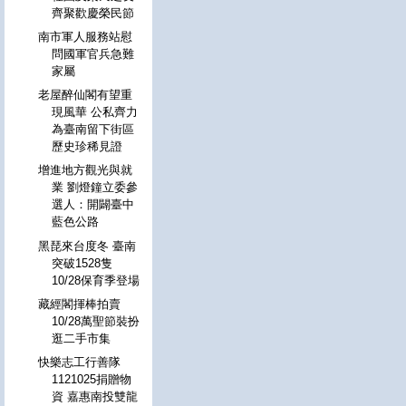
齊聚歡慶榮民節
南市軍人服務站慰
問國軍官兵急難
家屬
老屋醉仙閣有望重
現風華 公私齊力
為臺南留下街區
歷史珍稀見證
增進地方觀光與就
業 劉燈鐘立委參
選人：開闢臺中
藍色公路
黑琵來台度冬 臺南
突破1528隻
10/28保育季登場
藏經閣揮棒拍賣
10/28萬聖節裝扮
逛二手市集
快樂志工行善隊
1121025捐贈物
資 嘉惠南投雙龍