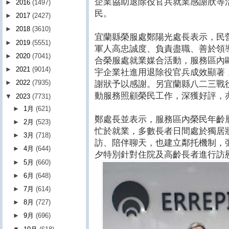
企業協助退除役官兵就業感謝狀等
►
2016
(1497)
民。
►
2017
(2427)
►
2018
(3610)
宜蘭縣榮服處鄭陽光處長表示，民
►
2019
(5551)
軍人高忠誠度、負責盡職、善於領
►
2020
(7041)
合榮服處就業媒合活動，服務區內
►
2021
(9014)
宇企業社進用退除役官兵成效顯著
►
2022
(7935)
謝狀予以感謝。另宜蘭縣八二三戰
動服務照顧榮民工作，深獲好評，
▼
2023
(7731)
►
1月
(621)
鄭處長並表示，服務區內榮民年齡
►
2月
(523)
忙於就業，多數長者日間處於獨居
►
3月
(718)
訪、陪伴聊天，也建立鄰托機制，
►
4月
(644)
夕特別針對住院及高齡長者進行訪
►
5月
(660)
►
6月
(648)
►
7月
(614)
►
8月
(727)
►
9月
(696)