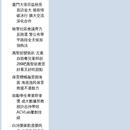
廈門大張宗益校長
首訪金大 後疫情
破冰行 擴大交流
深化合作
檢警社區會議齊力
反賄選 警公布華
平路段全天候加
強執法
萬聖節變裝趴 元素
自助餐兒童85折
289吧萬聖節應景
好看又好吃甜點
保育欖蠵龜受困海
面 海巡漁民保育
救援不遺餘力
鼓勵學生畢業即拿
獎 成大數據所教
授許志仲帶領
ACVLab屢創佳
績
白河榮家歡度榮民