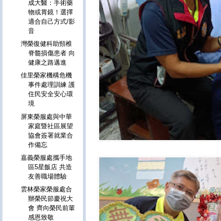
成大醫：手術藥
物或胃鏡！選擇
適合自己方式/影
音
灣榮復健科助頸椎
脊髓損傷患者 向
健康之路邁進
佳里榮家機構危機
事件處理訓練 護
住民安全安心環
境
屏東榮服處與中華
家庭暨社區展望
協會簽署就業合
作備忘
嘉義榮服處攜手地
區5星飯店 共造
友善職場體驗
雲林榮家榮服處合
辦榮民節慶祝大
會 齊向榮民前輩
感恩致敬