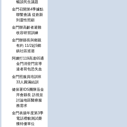
暢談民生議題
金門召開第4季據點
聯繫會議 從創新
到靈性照顧
金門辦高齡者避難
收容研習訓練
金門辦縣長與鄉親
有約 11/2起5鄉
鎮社區巡迴
阿嬤打119高達65通
金門消登門宣導
違者荷包恐失血
金門照服員培訓班
33人圓滿結訓
健保署IDS團隊蒞金
拜會縣長 訪視並
討論地區醫療服
務需求
金門表揚年度第3季
電話禮貌測試榮
獲特優單位