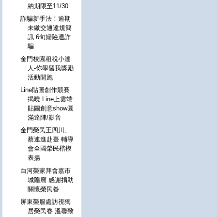
納期限至11/30
詐騙新手法！逾期
未繳交通違規簡
訊 6旬婦險遭詐
騙
金門校園租稅小達
人-你學習我獎勵
活動開跑
Line貼圖創作競賽
揭曉 Line上雲端
貼圖創意show圓
滿達陣/影音
金門榮民王四川、
蔡連進赴臺 輔導
會全國榮民楷模
表揚
白河榮家拜會嘉市
城隍廟 感謝捐助
關懷榮民眷
屏東榮服處訪視獨
居榮民眷 溫馨致