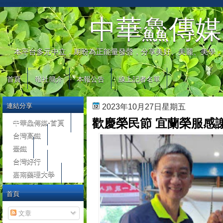
automaty do gier
中華鱻傳媒
本平台多元中立，期盼為正能量發聲，分享美好、美麗、美學，
首頁
報社簡介
本報公告
線上記者名單
連結分享
2023年10月27日星期五
歡慶榮民節 宜蘭榮服感
中華鱻傳媒-首頁
台灣高鐵
臺鐵
台灣好行
嘉南藥理大學
首頁
文章