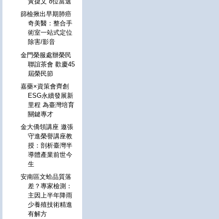
黃㨗文 8位當選
篩檢揪出早期肺癌
奇美醫：整合手
術室一站式定位
除害/影音
金門榮服處辦榮民
聯誼茶會 歡慶45
屆榮民節
嘉藥×資策會齊創
ESG永續發展新
里程 為臺灣培育
關鍵專才
金大僑領講座 邀張
守進榮譽講座教
授：剖析臺灣半
導體產業前世今
生
安南區文蛤品質落
差？專家檢測：
主因上半年降雨
少養殖技術精進
有解方