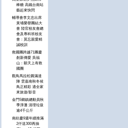
棒糖 高鐵台南站
藝起來快閃
輔導會李文忠出席
黃埔榮譽團結大
會 陸官校友會總
會及專科班校友
會：莫忘親愛精
誠校訓
救國團跨越71團慶
創新傳愛 吳福
山：願天上有救
國團
觀鳥馬拉松圓滿達
陣 雲嘉南秋冬候
鳥正精彩 適全家
來旅遊/影音
金門5鄉鎮總動員秋
季淨灘 清理垃圾
逾4千公斤
南紡慶9週年續推滿
2仟送300再抽