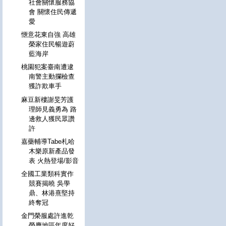
社會關懷服務協
會 關懷住民傳遞
愛
愜意花東自強 高雄
榮家住民暢遊蔚
藍海岸
桃園犯案臺南遭逮
南警主動攔檢查
獲詐欺車手
麻豆新樓謝旻芳護
理師見義勇為 路
邊救人獲民眾讚
許
嘉藥輔導Tabe札哈
木樂原新產品發
表 火熱登場/影音
全國工業類科實作
競賽揭曉 吳學
鼎、林港熹堅持
終奪冠
金門榮服處許進乾
榮膺地區年度好