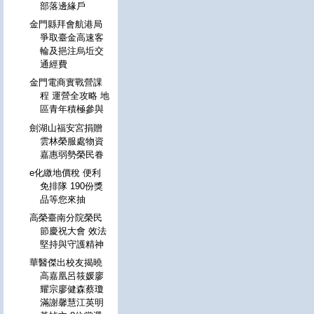
部落邊緣戶
金門縣拜會航港局
爭取臺金高速客
輪及挹注烏坵交
通經費
金門電商實戰營課
程 運營全攻略 地
區青年積極參與
劍湖山福安宮捐贈
雲林榮服處物資
嘉惠弱勢榮民眷
e化繳地價稅 便利
免排隊 190份獎
品等您來抽
高榮臺南分院榮民
節慶祝大會 效法
堅持與守護精神
華醫傑出校友揭曉
高嘉凰呂筱媛廖
耀宗廖健森蔡瓊
滿謝馨慧江英明