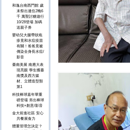
和逸台南西門館 歲
末祭出連住2晚6
千 萬聖討糖遊行
10/28登場 加碼
送親子券
嬰幼兒大腿帶狀疱
疹竟和水痘疫苗
有關！爸爸竟被
傳染全身長水痘/
影音
臺南美展 南應大表
現亮眼 學生獲臺
南獎及西方媒
材、立體造型類
第1
科技棒球嘉年華重
磅登場 夯出棒球
科技×創意/影音
金大前進社區 安心
共餐展食力
體重管理怎決定？